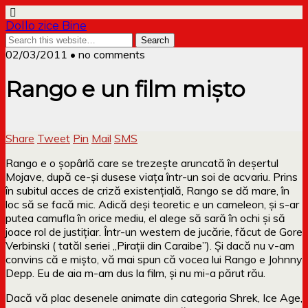
Dollo zice Bine
02/03/2011 • no comments
Rango e un film mișto
Share
Tweet
Pin
Mail
SMS
Rango e o șopârlă care se trezește aruncată în deșertul
Mojave, după ce-și dusese viața într-un soi de acvariu. Prins
în subitul acces de criză existențială, Rango se dă mare, în
loc să se facă mic. Adică deși teoretic e un cameleon, și s-ar
putea camufla în orice mediu, el alege să sară în ochi și să
joace rol de justițiar. Într-un western de jucărie, făcut de Gore
Verbinski ( tatăl seriei „Pirații din Caraibe”). Și dacă nu v-am
convins că e mișto, vă mai spun că vocea lui Rango e Johnny
Depp. Eu de aia m-am dus la film, și nu mi-a părut rău.
Dacă vă plac desenele animate din categoria Shrek, Ice Age,