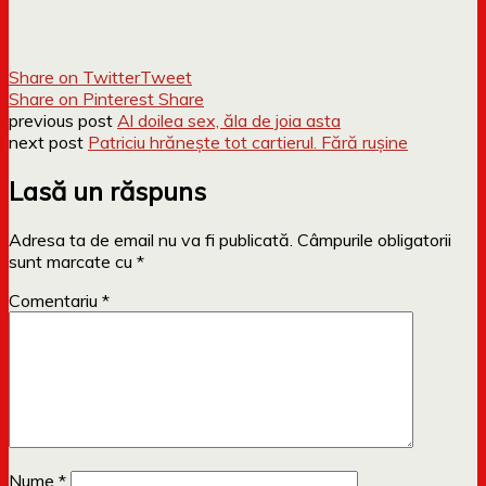
Share on Twitter
Tweet
Share on Pinterest
Share
previous post
Al doilea sex, ăla de joia asta
next post
Patriciu hrănește tot cartierul. Fără rușine
Lasă un răspuns
Adresa ta de email nu va fi publicată.
Câmpurile obligatorii
sunt marcate cu
*
Comentariu
*
Nume
*