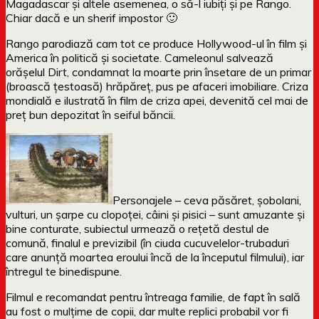
Magadascar și altele asemenea, o să-l iubiți și pe Rango.
Chiar dacă e un sherif impostor 🙂
Rango parodiază cam tot ce produce Hollywood-ul în film și
America în politică și societate. Cameleonul salvează
orășelul Dirt, condamnat la moarte prin însetare de un primar
(broască țestoasă) hrăpăreț, pus pe afaceri imobiliare. Criza
mondială e ilustrată în film de criza apei, devenită cel mai de
preț bun depozitat în seiful băncii.
Personajele – ceva păsăret, șobolani,
vulturi, un șarpe cu clopoței, câini și pisici – sunt amuzante și
bine conturate, subiectul urmează o rețetă destul de
comună, finalul e previzibil (în ciuda cucuvelelor-trubaduri
care anunță moartea eroului încă de la începutul filmului), iar
întregul te binedispune.
Filmul e recomandat pentru întreaga familie, de fapt în sală
au fost o mulțime de copii, dar multe replici probabil vor fi