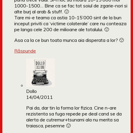
1000-1500… Bine ca se fac tot soiul de zgarie-nori si
alte burj al arab & stuff. 🙁
Tare mi-e teama ca astia 10-15’000 sint de la bun
inceput priviti ca ‘victime colaterale’ care nu conteaza
pe langa cele 200 de milioane ale totalului. 🙁
Asa ca la ce bun toata munca aia disperata a lor? 🙁
Răspunde
Dollo
14/04/2011
Pai da, dar tin la forma lor fizica. Cine n-are
rezistenta sa fuga repede pe deal cand se da
alerta de cutremur+tsunami ala nu merita sa
traiasca, pesemne 🙂