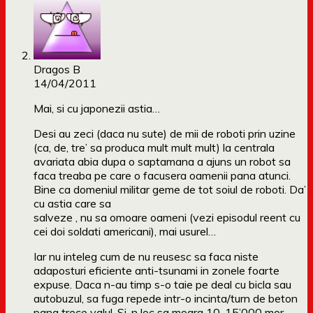
Dragos B
14/04/2011
Mai, si cu japonezii astia…
Desi au zeci (daca nu sute) de mii de roboti prin uzine
(ca, de, tre’ sa produca mult mult mult) la centrala
avariata abia dupa o saptamana a ajuns un robot sa
faca treaba pe care o facusera oamenii pana atunci.
Bine ca domeniul militar geme de tot soiul de roboti. Da’
cu astia care sa
salveze , nu sa omoare oameni (vezi episodul reent cu
cei doi soldati americani), mai usurel…
Iar nu inteleg cum de nu reusesc sa faca niste
adaposturi eficiente anti-tsunami in zonele foarte
expuse. Daca n-au timp s-o taie pe deal cu bicla sau
autobuzul, sa fuga repede intr-o incinta/turn de beton
pana trece valul. Si-n loc sa moara 10-15’000 mor