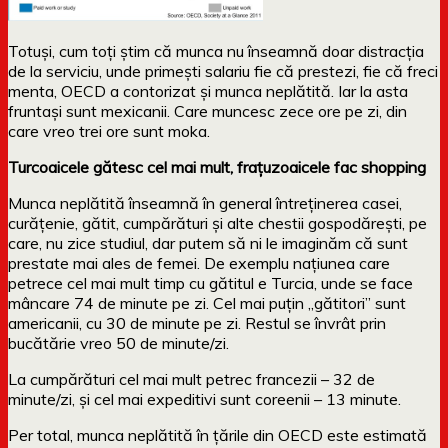
Totuși, cum toți știm că munca nu înseamnă doar distracția
de la serviciu, unde primești salariu fie că prestezi, fie că freci
menta, OECD a contorizat și munca neplătită. Iar la asta
fruntași sunt mexicanii. Care muncesc zece ore pe zi, din
care vreo trei ore sunt moka.
Turcoaicele gătesc cel mai mult, frațuzoaicele fac shopping
Munca neplătită înseamnă în general întreţinerea casei,
curăţenie, gătit, cumpărături şi alte chestii gospodăreşti, pe
care, nu zice studiul, dar putem să ni le imaginăm că sunt
prestate mai ales de femei. De exemplu națiunea care
petrece cel mai mult timp cu gătitul e Turcia, unde se face
mâncare 74 de minute pe zi. Cel mai puțin „gătitori” sunt
americanii, cu 30 de minute pe zi. Restul se învrât prin
bucătărie vreo 50 de minute/zi.
La cumpărături cel mai mult petrec francezii – 32 de
minute/zi, și cel mai expeditivi sunt coreenii – 13 minute.
Per total, munca neplătită în țările din OECD este estimată