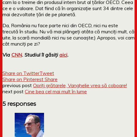
cam la o treime din produsul intern brut al țărilor OECD. Ceea
ce e o valoare. Dat fiind că în organizație sunt 34 dintre cele
mai dezvoltate țări de pe planetă.
Da, România nu face parte nici din OECD, nici nu este
trecută în studiu. Nu vă mai plângeți atâta că munciți mult, că
uite, la scară mondială nici nu se cunoaște;) Apropos, voi cam
cât munciți pe zi?
Via
CNN
. Studiul îl găsiți
aici
.
Share on Twitter
Tweet
Share on Pinterest
Share
previous post
Opriți grătarele, Vanghelie vrea să coboare!
next post
Cine bea cel mai mult în lume
5 responses