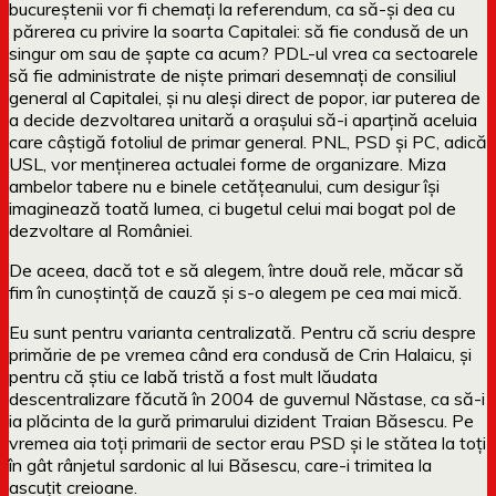
bucureștenii vor fi chemați la referendum, ca să-și dea cu
părerea cu privire la soarta Capitalei: să fie condusă de un
singur om sau de șapte ca acum? PDL-ul vrea ca sectoarele
să fie administrate de niște primari desemnați de consiliul
general al Capitalei, și nu aleși direct de popor, iar puterea de
a decide dezvoltarea unitară a orașului să-i aparțină aceluia
care câștigă fotoliul de primar general. PNL, PSD și PC, adică
USL, vor menținerea actualei forme de organizare. Miza
ambelor tabere nu e binele cetățeanului, cum desigur își
imaginează toată lumea, ci bugetul celui mai bogat pol de
dezvoltare al României.
De aceea, dacă tot e să alegem, între două rele, măcar să
fim în cunoștință de cauză și s-o alegem pe cea mai mică.
Eu sunt pentru varianta centralizată. Pentru că scriu despre
primărie de pe vremea când era condusă de Crin Halaicu, și
pentru că știu ce labă tristă a fost mult lăudata
descentralizare făcută în 2004 de guvernul Năstase, ca să-i
ia plăcinta de la gură primarului dizident Traian Băsescu. Pe
vremea aia toți primarii de sector erau PSD și le stătea la toți
în gât rânjetul sardonic al lui Băsescu, care-i trimitea la
ascuțit creioane.