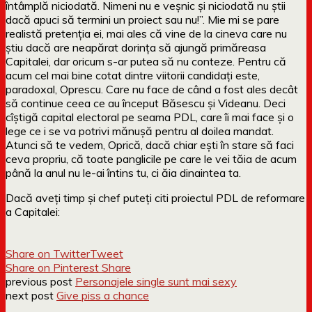
întâmplă niciodată. Nimeni nu e veșnic și niciodată nu știi
dacă apuci să termini un proiect sau nu!”. Mie mi se pare
realistă pretenția ei, mai ales că vine de la cineva care nu
știu dacă are neapărat dorința să ajungă primăreasa
Capitalei, dar oricum s-ar putea să nu conteze. Pentru că
acum cel mai bine cotat dintre viitorii candidați este,
paradoxal, Oprescu. Care nu face de când a fost ales decât
să continue ceea ce au început Băsescu și Videanu. Deci
cîștigă capital electoral pe seama PDL, care îi mai face și o
lege ce i se va potrivi mănușă pentru al doilea mandat.
Atunci să te vedem, Oprică, dacă chiar ești în stare să faci
ceva propriu, că toate panglicile pe care le vei tăia de acum
până la anul nu le-ai întins tu, ci ăia dinaintea ta.
Dacă aveți timp și chef puteți citi proiectul PDL de reformare
a Capitalei:
Share on Twitter
Tweet
Share on Pinterest
Share
previous post
Personajele single sunt mai sexy
next post
Give piss a chance