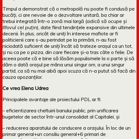
Timpul a demonstrat că o metropolă nu poate fi condusă pe
bucăți, ci are nevoie de o dezvoltare unitară, ba chiar ar
trebui integrată într-o zonă mai largă (
adică să ocupe și
Ilfovul cel puțin
), date fiind tendințele expansive din ultimele
decenii. În plus, oricât de uniți în interese mafiote ar fi
politicienii care s-au perindat pe la primării, n-au fost
niciodată suficient de uniți încât să trateze orașul ca un tot,
și nu ca pe o pizza, din care fiecare și-a tras câte o felie. De
aceea poate că e bine să lăsăm populismele la o parte și să
dăm o dată orașul pe mâna unui singur om, a unui singur
partid, ca să nu mai aibă apoi scuza că n-a putut să facă din
cauza opozanților.
Ce vrea Elena Udrea
Principalele avantaje ale proiectului PDL ar fi:
– eficientizarea cheltuirii banului public, prin unificarea
bugetelor de sector într-unul consolidat al Capitalei, și
– reducerea aparatului de conducere a orașului. În loc de un
primar general+un consiliu general+6 primari de