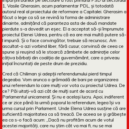
1, Vasile Gherasim, acum parlamentar PDL, și totodată
autorul real al proiectului de reformare a Capitalei. Gherasim a
făcut o lege ca să se revină la forma de administrare
dinainte, admițând că paranteza asta de două mandate
pierdute s-a dovedit un eșec. El a acceptat să-și împrumute
proiectul Elenei Udrea, pentru că ea are mai multă putere să-
l impună. Și o face convingător, trebuie să recunosc. Am
ascultat-o azi vorbind liber, fără cusur, convinsă de ceea ce
spune și reușind să le stoarcă zâmbete de admirație celor
câțiva bărbați din coaliția de guvernământ, care o priveau
inițial încruntați de peste drum de prezidiu.
Cred că Chiliman și adepții referendumului pierd timpul
degeaba. Vom arunca o grămadă de bani pe organizarea
unui referendum la care mulți vor vota cu proiectul Udrea. De
ce? Păi uitați-vă azi cât de mulți sunt de acord cu
Parlamentul unicameral. Și nu e același lucru. Apoi, indiferent
ce ar zice până la urmă poporul la referendum, legea își va
urma cursul prin Parlament. Unde Elena Udrea susține că are
suficientă majoritatea ca să treacă. De aceea se și grăbește
ea ca s-o facă acum: „Dacă nu profităm acum de votul
acestei majorități, care nu știm cât va mai fi, nu se mai