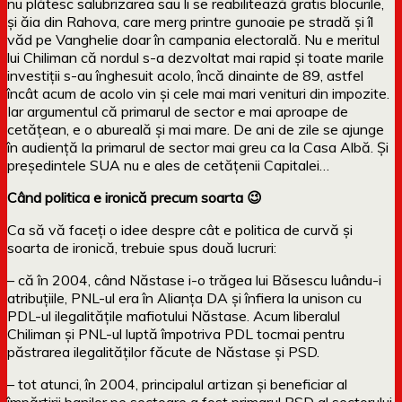
nu plătesc salubrizarea sau li se reabilitează gratis blocurile,
și ăia din Rahova, care merg printre gunoaie pe stradă și îl
văd pe Vanghelie doar în campania electorală. Nu e meritul
lui Chiliman că nordul s-a dezvoltat mai rapid și toate marile
investiții s-au înghesuit acolo, încă dinainte de 89, astfel
încât acum de acolo vin și cele mai mari venituri din impozite.
Iar argumentul că primarul de sector e mai aproape de
cetățean, e o abureală și mai mare. De ani de zile se ajunge
în audiență la primarul de sector mai greu ca la Casa Albă. Și
președintele SUA nu e ales de cetățenii Capitalei…
Când politica e ironică precum soarta 😉
Ca să vă faceți o idee despre cât e politica de curvă și
soarta de ironică, trebuie spus două lucruri:
– că în 2004, când Năstase i-o trăgea lui Băsescu luându-i
atribuțiile, PNL-ul era în Alianța DA și înfiera la unison cu
PDL-ul ilegalitățile mafiotului Năstase. Acum liberalul
Chiliman și PNL-ul luptă împotriva PDL tocmai pentru
păstrarea ilegalităților făcute de Năstase și PSD.
– tot atunci, în 2004, principalul artizan și beneficiar al
împărțirii banilor pe sectoare a fost primarul PSD al sectorului