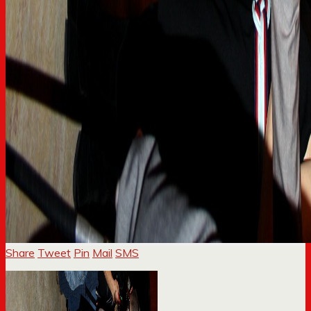
Share
Tweet
Pin
Mail
SMS