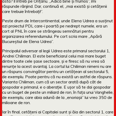
ăsta? îl întreb pe Onțanu. „Adică bine și frumos”, îmi
răspunde rânjind. Dar, continuă el, „mai există și cetățenii
care trebuie întrebați!”.
Peste drum de Intercontinental, unde Elena Udrea a susținut
azi proiectul PDL care-i poartă pe nedrept numele, era un
cort al PNL în care se strângeau semnături pentru
organizarea referendumului. Pe cort scria mare „Apără
Bucureștiul de Elena Udrea”.
Principalul adversar al legii Udrea este primarul sectorului 1,
Andrei Chiliman. El este beneficiarul celui mai mare buget
dintre toate cele șase sectoare, și e firesc să nu vrea să
renunțe la acest avantaj. La cortul lui Chiliman nimeni nu are
un răspuns convingător pentru un cetățean al sectorului 5,
de exemplu. Poate pentru că nu există un astfel de răspuns.
Varianta Chiliman, cum că un sector arată după cât de
gospodar e primarul, e o aberație. E ușor să te dai gospodar
cu un buget de peste un miliard de ron, în fața unui Vanghelie,
de exemplu, care abia adună de la „enoriașii” lui vreo 350 de
milioane de ron.
Iar în final, cetățeni ai Capitalei sunt și ăia din sectorul 1, care