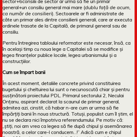
sector+6consilii de sector ar urma să fie un primar
general+un consiliu general mai mare (
dublu față de acum,
ca număr de consilieri
). Sectoarele ar fi administrate de
câte un primar ales dintre consilierii generali, care ar executa
ordinele trasate de la Capitală, de primarul general sau de
consiliu.
Pentru întregirea tabloului reformator este necesar, însă, ca
în același timp cu noua lege a Capitalei să se modifice și
legea finanțelor publice locale, legea urbanismului și a
construcțiilor.
Cum se împart banii
În acest moment, detaliile concrete privind constituirea
bugetului și cheltuirea lui sunt o necunoscută chiar și pentru
susținătorii proiectului PDL. Primarul sectorului 2, Neculai
Onțanu, aspirant declarat la scaunul de primar general,
admitea azi, cinstit, că habar n-are cum ar urma să fie
împărțiți banii în noua structură. Totuși, populist cum îl știm, el
nu se declara nici împotriva referendumului. Pe motiv că:
„știți, noi am vrea ca legea să fie după chipul și asemănarea
noastră, a celor care-l conducem…!” Adică cum e chipul