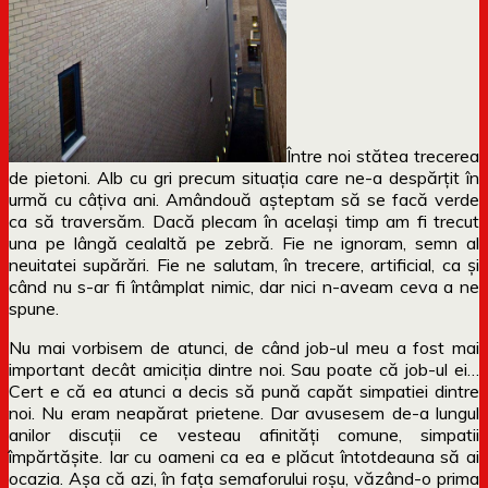
Între noi stătea trecerea
de pietoni. Alb cu gri precum situația care ne-a despărțit în
urmă cu câțiva ani. Amândouă așteptam să se facă verde
ca să traversăm. Dacă plecam în același timp am fi trecut
una pe lângă cealaltă pe zebră. Fie ne ignoram, semn al
neuitatei supărări. Fie ne salutam, în trecere, artificial, ca și
când nu s-ar fi întâmplat nimic, dar nici n-aveam ceva a ne
spune.
Nu mai vorbisem de atunci, de când job-ul meu a fost mai
important decât amiciția dintre noi. Sau poate că job-ul ei…
Cert e că ea atunci a decis să pună capăt simpatiei dintre
noi. Nu eram neapărat prietene. Dar avusesem de-a lungul
anilor discuții ce vesteau afinități comune, simpatii
împărtășite. Iar cu oameni ca ea e plăcut întotdeauna să ai
ocazia. Așa că azi, în fața semaforului roșu, văzând-o prima