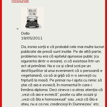
Răspunde
Dollo
19/05/2011
Da, ironia sorții e că probabil cele mai multe lucruri
publicate de presă sunt inutile. Pe de altă parte,
problema nu era că epitelul ajunsese public (cu
siguranta dintr-o eroare), ci că existase într-un
act al primăriei. Nu e ca și când scrii pe un
desfășurător al unui eveniment că o persoană e
vegetariană, ca să ai grijă să n-o servești cu
friptură la masă. Pe primar nu-l ajuta cu nimic să
știe că aia e evreică, în momentul în care-i
înmâna diploma. Deci cineva i-a atras atenția că
„vezi că aia e evreică”, poate cu alte ocazii și
„vezi că ăla e homosexual” sau „vezi că ăla e
ateu, nu e ca noi, credincioși în Dumnezeu” etc.