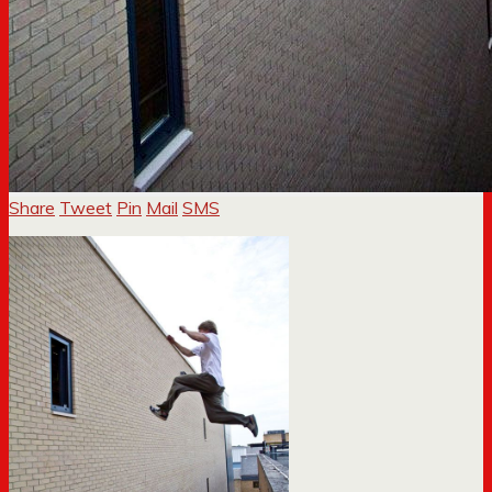
Share
Tweet
Pin
Mail
SMS