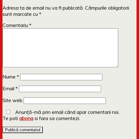
Adresa ta de email nu va fi publicată.
Câmpurile obligatorii
sunt marcate cu
*
Comentariu
*
Nume
*
Email
*
Site web
Anunță-mă prin email când apar comentarii noi.
Te poti
abona
si fara sa comentezi.