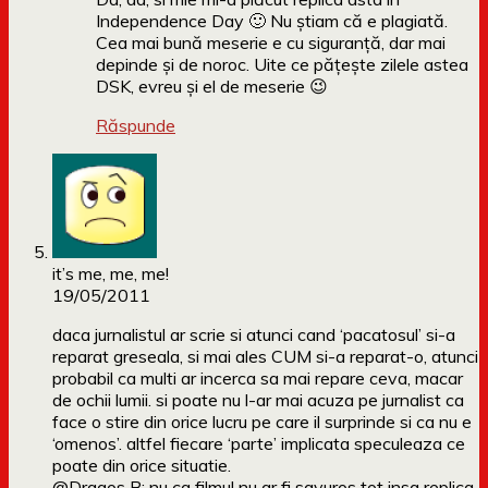
Independence Day 🙂 Nu știam că e plagiată.
Cea mai bună meserie e cu siguranță, dar mai
depinde și de noroc. Uite ce pățește zilele astea
DSK, evreu și el de meserie 😉
Răspunde
it’s me, me, me!
19/05/2011
daca jurnalistul ar scrie si atunci cand ‘pacatosul’ si-a
reparat greseala, si mai ales CUM si-a reparat-o, atunci
probabil ca multi ar incerca sa mai repare ceva, macar
de ochii lumii. si poate nu l-ar mai acuza pe jurnalist ca
face o stire din orice lucru pe care il surprinde si ca nu e
‘omenos’. altfel fiecare ‘parte’ implicata speculeaza ce
poate din orice situatie.
@Dragos B: nu ca filmul nu ar fi savuros tot insa replica