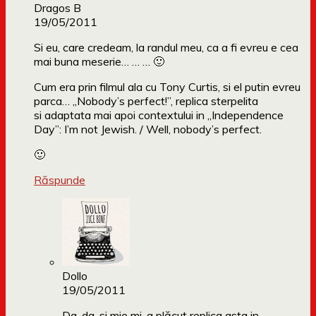
Dragos B
19/05/2011
Si eu, care credeam, la randul meu, ca a fi evreu e cea
mai buna meserie… … … 🙂
Cum era prin filmul ala cu Tony Curtis, si el putin evreu
parca… „Nobody’s perfect!”, replica sterpelita
si adaptata mai apoi contextului in „Independence
Day”: I’m not Jewish. / Well, nobody’s perfect.
🙂
Răspunde
Dollo
19/05/2011
Da, da, si mie mi-a plăcut replica asta in