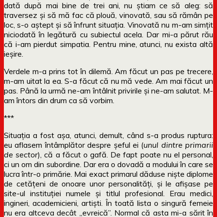
dată după mai bine de trei ani, nu știam ce să aleg: să
traversez și să mă fac că plouă, vinovată, sau să rămân pe
loc, s-o aștept și să înfrunt situația. Vinovată nu m-am simțit
niciodată în legătură cu subiectul acela. Dar mi-a părut rău
că i-am pierdut simpatia. Pentru mine, atunci, nu exista altă
ieșire.
Verdele m-a prins tot în dilemă. Am făcut un pas pe trecere,
m-am uitat la ea. S-a făcut că nu mă vede. Am mai făcut un
pas. Până la urmă ne-am întâlnit privirile și ne-am salutat. M-
am întors din drum ca să vorbim.
***
Situația a fost așa, atunci, demult, când s-a produs ruptura:
eu aflasem întâmplător despre șeful ei (
unul dintre primarii
de sector
), că a făcut o gafă. De fapt poate nu el personal,
ci un om din subordine. Dar era o dovadă a modului în care se
lucra într-o primărie. Mai exact primarul dăduse niște diplome
de cetățeni de onoare unor personalități, și le afișase pe
site-ul instituției numele și titlul profesional. Erau medici,
ingineri, academicieni, artiști. În toată lista o singură femeie
nu era altceva decât „evreică”. Normal că asta mi-a sărit în