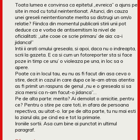
Toata lumea e convinsa ca epitetul „evreica” a ajuns pe
site in mod cu totul neintentionat. Atunci, din cauza
unei greseli neintentionate merita sa distrugi un om/o
relatie? Fiindca din momentul publicarii stirii unii pot
deduce ca e vorba de antisemitism la nivel de
oficialitati: „uite coae ce scrie primaru’ de aia: ca-i
jidanca!”
Intii ii arati omului greseala, si apoi, daca nu o indreapta,
scrii la gazeta. E ca si cum un fotoreporter sta si face
poze in timp ce unu’ o violeaza pe una, in loc sa o
apere.
Poate ca in locul tau, eu nu as fi facut din asa ceva o
stire, decit in cazul in care dupa ce le-am atras atentia
as fi primit un raspuns de genul „nu e o greseala si sa
zica mersi ca n-am facut-o jidanca”…
Pe de alta parte: merita? Ai demolat o amicitie, pentru
ce? Pentru o stire pe care toti, in afara de persoana
repectiva, au uitat-o. Iar pe de alta parte, tu nu mai esti
la ziarul ala, pe cind ea e tot la primarie.
Ironiile sortii. Asa cum bine ai punctat in ultimul
paragraf.