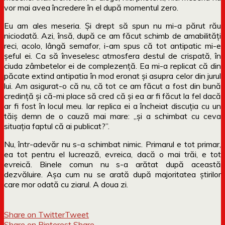
vor mai avea încredere în el după momentul zero.
Eu am ales meseria. Și drept să spun nu mi-a părut rău
niciodată. Azi, însă, după ce am făcut schimb de amabilități
reci, acolo, lângă semafor, i-am spus că tot antipatic mi-e
șeful ei. Ca să înveselesc atmosfera destul de crispată, în
ciuda zâmbetelor ei de complezență. Ea mi-a replicat că din
păcate extind antipatia în mod eronat și asupra celor din jurul
lui. Am asigurat-o că nu, că tot ce am făcut a fost din bună
credință și că-mi place să cred că și ea ar fi făcut la fel dacă
ar fi fost în locul meu. Iar replica ei a încheiat discuția cu un
tăiș demn de o cauză mai mare: „și a schimbat cu ceva
situația faptul că ai publicat?”.
Nu, într-adevăr nu s-a schimbat nimic. Primarul e tot primar,
ea tot pentru el lucrează, evreica, dacă o mai trăi, e tot
evreică. Binele comun nu s-a arătat după această
dezvăluire. Așa cum nu se arată după majoritatea știrilor
care mor odată cu ziarul. A doua zi.
Share on Twitter
Tweet
Share on Pinterest
Share