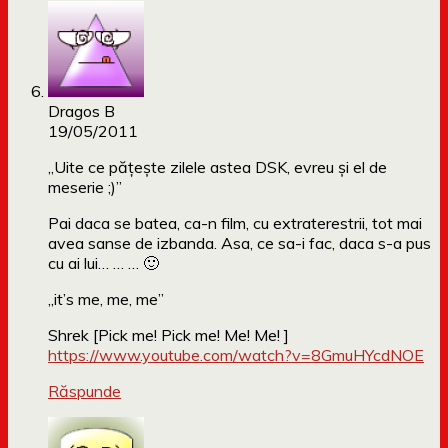
Dragos B
19/05/2011
„Uite ce pățește zilele astea DSK, evreu și el de
meserie ;)”
Pai daca se batea, ca-n film, cu extraterestrii, tot mai
avea sanse de izbanda. Asa, ce sa-i fac, daca s-a pus
cu ai lui… … … 🙂
„it’s me, me, me”
Shrek [Pick me! Pick me! Me! Me! ]
https://www.youtube.com/watch?v=8GmuHYcdNOE
Răspunde