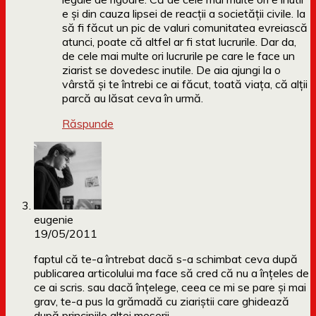
e și din cauza lipsei de reacții a societății civile. Ia
să fi făcut un pic de valuri comunitatea evreiască
atunci, poate că altfel ar fi stat lucrurile. Dar da,
de cele mai multe ori lucrurile pe care le face un
ziarist se dovedesc inutile. De aia ajungi la o
vârstă și te întrebi ce ai făcut, toată viața, că alții
parcă au lăsat ceva în urmă.
Răspunde
eugenie
19/05/2011
faptul că te-a întrebat dacă s-a schimbat ceva după
publicarea articolului ma face să cred că nu a înţeles de
ce ai scris. sau dacă înţelege, ceea ce mi se pare şi mai
grav, te-a pus la grămadă cu ziariştii care ghidează
după principiile altei meserii.