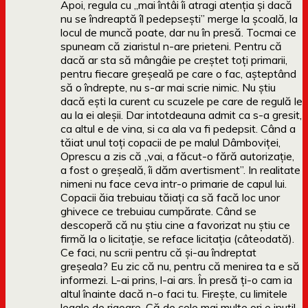
Apoi, regula cu „mai întâi îi atragi atenția și dacă
nu se îndreaptă îl pedepsești” merge la școală, la
locul de muncă poate, dar nu în presă. Tocmai ce
spuneam că ziaristul n-are prieteni. Pentru că
dacă ar sta să mângâie pe creștet toți primarii,
pentru fiecare greșeală pe care o fac, așteptând
să o îndrepte, nu s-ar mai scrie nimic. Nu știu
dacă ești la curent cu scuzele pe care de regulă le
au la ei aleșii. Dar intotdeauna admit ca s-a gresit,
ca altul e de vina, si ca ala va fi pedepsit. Când a
tăiat unul toți copacii de pe malul Dâmboviței,
Oprescu a zis că „vai, a făcut-o fără autorizație,
a fost o greșeală, îi dăm avertisment”. In realitate
nimeni nu face ceva intr-o primarie de capul lui.
Copacii ăia trebuiau tăiați ca să facă loc unor
ghivece ce trebuiau cumpărate. Când se
descoperă că nu știu cine a favorizat nu știu ce
firmă la o licitație, se reface licitația (câteodată).
Ce faci, nu scrii pentru că și-au îndreptat
greșeala? Eu zic că nu, pentru că menirea ta e să
informezi. L-ai prins, l-ai ars. În presă ți-o cam ia
altul înainte dacă n-o faci tu. Firește, cu limitele
legale de rigoare. Că de cele mai multe ori e inutil