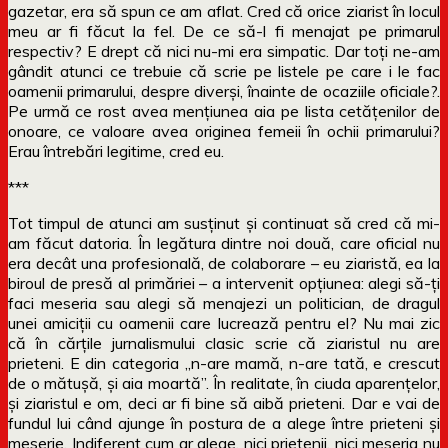
gazetar, era să spun ce am aflat. Cred că orice ziarist în locul
meu ar fi făcut la fel. De ce să-l fi menajat pe primarul
respectiv? E drept că nici nu-mi era simpatic. Dar toți ne-am
gândit atunci ce trebuie că scrie pe listele pe care i le fac
oamenii primarului, despre diverși, înainte de ocaziile oficiale?.
Pe urmă ce rost avea mențiunea aia pe lista cetățenilor de
onoare, ce valoare avea originea femeii în ochii primarului?
Erau întrebări legitime, cred eu.
***
Tot timpul de atunci am susținut și continuat să cred că mi-
am făcut datoria. În legătura dintre noi două, care oficial nu
era decât una profesională, de colaborare – eu ziaristă, ea la
biroul de presă al primăriei – a intervenit opțiunea: alegi să-ți
faci meseria sau alegi să menajezi un politician, de dragul
unei amiciții cu oamenii care lucrează pentru el? Nu mai zic
că în cărțile jurnalismului clasic scrie că ziaristul nu are
prieteni. E din categoria „n-are mamă, n-are tată, e crescut
de o mătușă, și aia moartă”. În realitate, în ciuda aparențelor,
și ziaristul e om, deci ar fi bine să aibă prieteni. Dar e vai de
fundul lui când ajunge în postura de a alege între prieteni și
meserie. Indiferent cum ar alege, nici prietenii, nici meseria nu