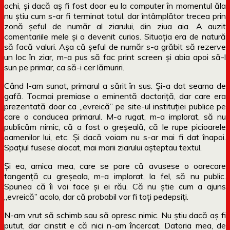
ochi, și dacă aș fi fost doar eu la computer în momentul ăla
nu știu cum s-ar fi terminat totul, dar întâmplător trecea prin
zonă șeful de număr al ziarului, din ziua aia. A auzit
comentariile mele și a devenit curios. Situația era de natură
să facă valuri. Așa că șeful de număr s-a grăbit să rezerve
un loc în ziar, m-a pus să fac print screen și abia apoi să-l
sun pe primar, ca să-i cer lămuriri.
Când l-am sunat, primarul a sărit în sus. Și-a dat seama de
gafă. Tocmai premiase o eminentă doctoriță, dar care era
prezentată doar ca „evreică” pe site-ul instituției publice pe
care o conducea primarul. M-a rugat, m-a implorat, să nu
publicăm nimic, că a fost o greșeală, că le rupe picioarele
oamenilor lui, etc. Și dacă voiam nu s-ar mai fi dat înapoi.
Spațiul fusese alocat, mai marii ziarului așteptau textul.
Și ea, amica mea, care se pare că avusese o oarecare
tangență cu greșeala, m-a implorat, la fel, să nu public.
Spunea că îi voi face și ei rău. Că nu știe cum a ajuns
„evreică” acolo, dar că probabil vor fi toți pedepsiți.
N-am vrut să schimb sau să opresc nimic. Nu știu dacă aș fi
putut, dar cinstit e că nici n-am încercat. Datoria mea, de