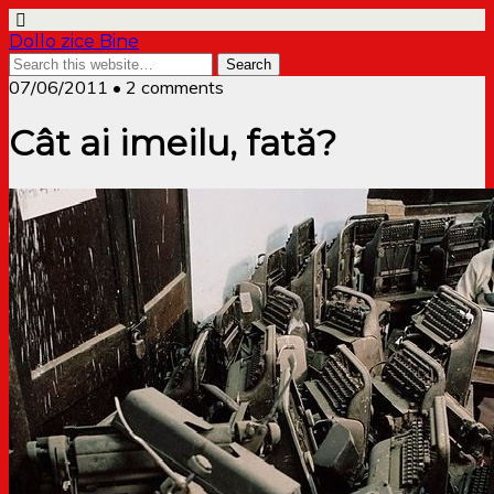
Dollo zice Bine
07/06/2011 • 2 comments
Cât ai imeilu, fată?