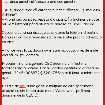
– cutărica punct cutărescu arond cec punct ro
– Auzi, dragă, zice că cutărica punct cutărescu… și mai cum,
Adriane?
– Arond cec punct ro, repetă ăla sictirit. Îmi închipui de câte
ori l-o fi întrebat până atunci ce adresă de „imeil” are ea.
Cucoana continuă discuția cu prietena la telefon, chicotind.
Bănuiesc că aia îi reproșează că nu-și știe propria adresă, iar
ea zice:
– Păi ce vrei, fată, dacă nu-mi scriu niciodată mie, de unde
vrei să-mi știu adresa?
Probabil fiind funcționară CEC doamna o fi fost mai
familiarizată cu cifrele. Dacă-i dădea instituția o adresă de
genul 123454986872@5284756.ro ar fi ținut-o minte mai
ușor.
Poza e de
aici
, unde găsiți o mulțime de alte specimene
birocratice din lumea asta mare. World wide, pe limba
doamnei de la CEC 😉