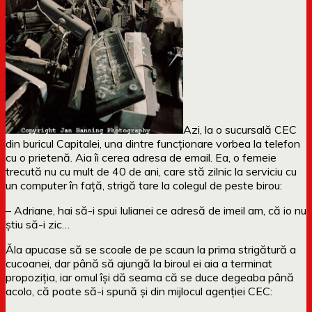
Azi, la o sucursală CEC
din buricul Capitalei, una dintre funcționare vorbea la telefon
cu o prietenă. Aia îi cerea adresa de email. Ea, o femeie
trecută nu cu mult de 40 de ani, care stă zilnic la serviciu cu
un computer în față, strigă tare la colegul de peste birou:
– Adriane, hai să-i spui Iulianei ce adresă de imeil am, că io nu
știu să-i zic…
Ăla apucase să se scoale de pe scaun la prima strigătură a
cucoanei, dar până să ajungă la biroul ei aia a terminat
propoziția, iar omul își dă seama că se duce degeaba până
acolo, că poate să-i spună și din mijlocul agenției CEC: