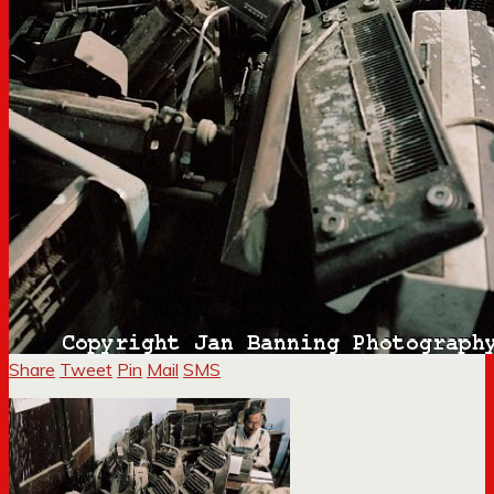
Share
Tweet
Pin
Mail
SMS