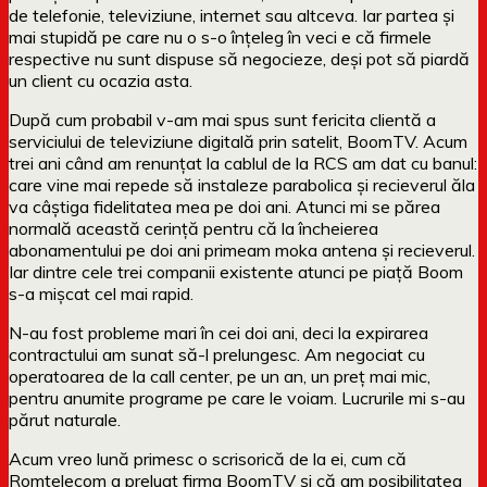
de telefonie, televiziune, internet sau altceva. Iar partea și
mai stupidă pe care nu o s-o înțeleg în veci e că firmele
respective nu sunt dispuse să negocieze, deși pot să piardă
un client cu ocazia asta.
După cum probabil v-am mai spus sunt fericita clientă a
serviciului de televiziune digitală prin satelit, BoomTV. Acum
trei ani când am renunțat la cablul de la RCS am dat cu banul:
care vine mai repede să instaleze parabolica și recieverul ăla
va câștiga fidelitatea mea pe doi ani. Atunci mi se părea
normală această cerință pentru că la încheierea
abonamentului pe doi ani primeam moka antena și recieverul.
Iar dintre cele trei companii existente atunci pe piață Boom
s-a mișcat cel mai rapid.
N-au fost probleme mari în cei doi ani, deci la expirarea
contractului am sunat să-l prelungesc. Am negociat cu
operatoarea de la call center, pe un an, un preț mai mic,
pentru anumite programe pe care le voiam. Lucrurile mi s-au
părut naturale.
Acum vreo lună primesc o scrisorică de la ei, cum că
Romtelecom a preluat firma BoomTV și că am posibilitatea