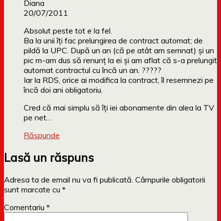
Diana
20/07/2011
Absolut peste tot e la fel.
Ba la unii îți fac prelungirea de contract automat; de
pildă la UPC. După un an (că pe atât am semnat) și un
pic m-am dus să renunț la ei și am aflat că s-a prelungit
automat contractul cu încă un an. ?????
Iar la RDS, orice ai modifica la contract, îl resemnezi pe
încă doi ani obligatoriu.
Cred că mai simplu să îți iei abonamente din alea la TV
pe net…
Răspunde
Lasă un răspuns
Adresa ta de email nu va fi publicată.
Câmpurile obligatorii
sunt marcate cu
*
Comentariu
*