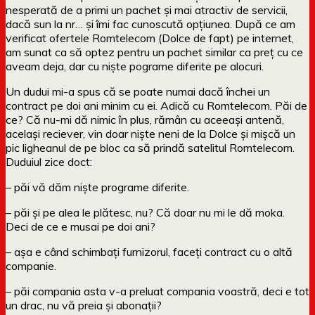
nesperată de a primi un pachet și mai atractiv de servicii,
dacă sun la nr… și îmi fac cunoscută opțiunea. După ce am
verificat ofertele Romtelecom (Dolce de fapt) pe internet,
am sunat ca să optez pentru un pachet similar ca preț cu ce
aveam deja, dar cu niște pograme diferite pe alocuri.
Un dudui mi-a spus că se poate numai dacă închei un
contract pe doi ani minim cu ei. Adică cu Romtelecom. Păi de
ce? Că nu-mi dă nimic în plus, rămân cu aceeași antenă,
același reciever, vin doar niște neni de la Dolce și mișcă un
pic ligheanul de pe bloc ca să prindă satelitul Romtelecom.
Duduiul zice doct:
– păi vă dăm niște programe diferite.
– păi și pe alea le plătesc, nu? Că doar nu mi le dă moka.
Deci de ce e musai pe doi ani?
– așa e când schimbați furnizorul, faceți contract cu o altă
companie.
– păi compania asta v-a preluat compania voastră, deci e tot
un drac, nu vă preia și abonații?