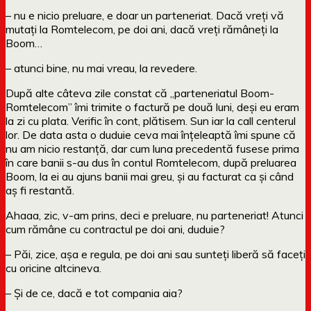
– nu e nicio preluare, e doar un parteneriat. Dacă vreți vă
mutați la Romtelecom, pe doi ani, dacă vreți rămâneți la
Boom…
– atunci bine, nu mai vreau, la revedere.
După alte câteva zile constat că „parteneriatul Boom-
Romtelecom” îmi trimite o factură pe două luni, deși eu eram
la zi cu plata. Verific în cont, plătisem. Sun iar la call centerul
lor. De data asta o duduie ceva mai înțeleaptă îmi spune că
nu am nicio restanță, dar cum luna precedentă fusese prima
în care banii s-au dus în contul Romtelecom, după preluarea
Boom, la ei au ajuns banii mai greu, și au facturat ca și când
aș fi restantă.
Ahaaa, zic, v-am prins, deci e preluare, nu parteneriat! Atunci
cum rămâne cu contractul pe doi ani, duduie?
– Păi, zice, așa e regula, pe doi ani sau sunteți liberă să faceți
cu oricine altcineva.
– Și de ce, dacă e tot compania aia?