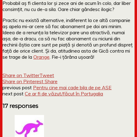
Probabil aș fi clienta lor și zece ani de acum în colo, dar liber
consimțit, nu cu de-a sila. Oare chiar gândesc ilogic?
Practic nu există alternative, indiferent la ce altă companie
aș apela mi-ar cere să fac abonament pe doi ani minim.
Ideea de a renunța la televizor pare una atractivă, numai
așa, de-a dracu, ca să nu fac abonament cu niciunii din
rechinii ăștia care sunt pe piață și denotă un profund dispreț
față de orice client. Și da, atitudinea asta de Gică contra mi
se trage de la
Orange
. Fie-i țărâna ușoară!
Share on Twitter
Tweet
Share on Pinterest
Share
previous post
Pentru cine mai cade bila de pe ASE
next post
Ce ar fi de văzut/făcut în Portugalia
17 responses