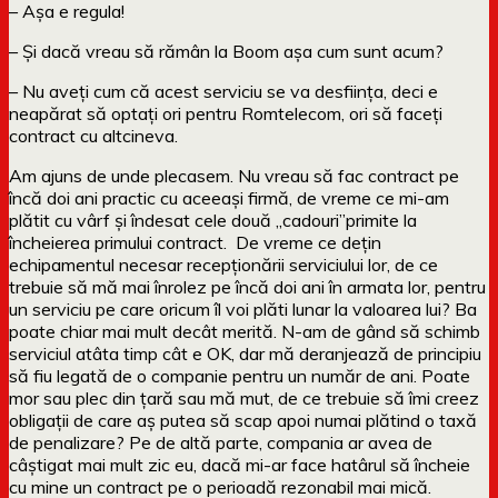
– Așa e regula!
– Și dacă vreau să rămân la Boom așa cum sunt acum?
– Nu aveți cum că acest serviciu se va desființa, deci e
neapărat să optați ori pentru Romtelecom, ori să faceți
contract cu altcineva.
Am ajuns de unde plecasem. Nu vreau să fac contract pe
încă doi ani practic cu aceeași firmă, de vreme ce mi-am
plătit cu vârf și îndesat cele două „cadouri”primite la
încheierea primului contract. De vreme ce dețin
echipamentul necesar recepționării serviciului lor, de ce
trebuie să mă mai înrolez pe încă doi ani în armata lor, pentru
un serviciu pe care oricum îl voi plăti lunar la valoarea lui? Ba
poate chiar mai mult decât merită. N-am de gând să schimb
serviciul atâta timp cât e OK, dar mă deranjează de principiu
să fiu legată de o companie pentru un număr de ani. Poate
mor sau plec din țară sau mă mut, de ce trebuie să îmi creez
obligații de care aș putea să scap apoi numai plătind o taxă
de penalizare? Pe de altă parte, compania ar avea de
câștigat mai mult zic eu, dacă mi-ar face hatârul să încheie
cu mine un contract pe o perioadă rezonabil mai mică.