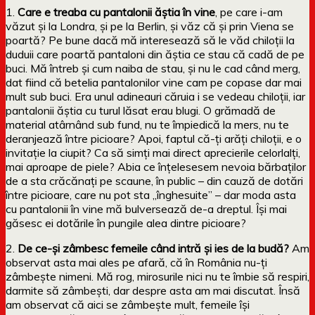
1.
Care e treaba cu pantalonii ăștia în vine
, pe care i-am
văzut și la Londra, și pe la Berlin, și văz că și prin Viena se
poartă? Pe bune dacă mă interesează să le văd chiloții la
duduii care poartă pantaloni din ăștia ce stau că cadă de pe
buci. Mă întreb și cum naiba de stau, și nu le cad când merg,
dat fiind că betelia pantalonilor vine cam pe copase dar mai
mult sub buci. Era unul adineauri căruia i se vedeau chiloții, iar
pantalonii ăștia cu turul lăsat erau blugi. O grămadă de
material atârnând sub fund, nu te împiedică la mers, nu te
deranjează între picioare? Apoi, faptul că-ți arăți chiloții, e o
invitație la ciupit? Ca să simți mai direct aprecierile celorlalți,
mai aproape de piele? Abia ce înțelesesem nevoia bărbaților
de a sta crăcănați pe scaune, în public – din cauză de dotări
între picioare, care nu pot sta „înghesuite” – dar moda asta
cu pantalonii în vine mă bulversează de-a dreptul. Își mai
găsesc ei dotările în pungile alea dintre picioare?
2.
De ce-și zâmbesc femeile când intră și ies de la budă?
Am
observat asta mai ales pe afară, că în România nu-ți
zâmbește nimeni. Mă rog, mirosurile nici nu te îmbie să respiri,
darmite să zâmbești, dar despre asta am mai discutat. Însă
am observat că aici se zâmbește mult, femeile își