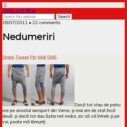
Dollo zice Bine
28/07/2011 • 22 comments
Nedumeriri
Share
Tweet
Pin
Mail
SMS
Dacă tot stau de patru
ore pe anostul aeroport din Viena, și mai am de stat încă
două, și dacă tot dau ăștia net moka, zic să vă întreb și pe
voi, poate mă lămuriți: