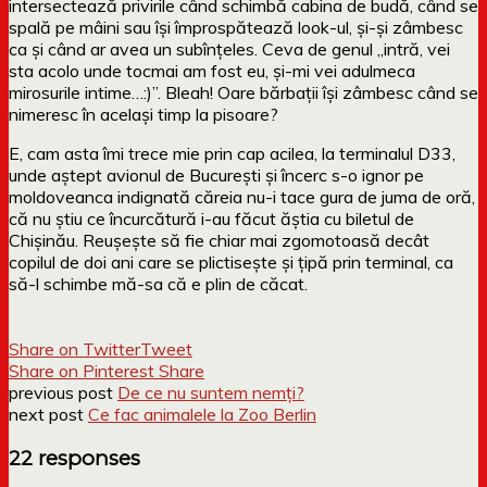
intersectează privirile când schimbă cabina de budă, când se
spală pe mâini sau își împrospătează look-ul, și-și zâmbesc
ca și când ar avea un subînțeles. Ceva de genul „intră, vei
sta acolo unde tocmai am fost eu, și-mi vei adulmeca
mirosurile intime…:)”. Bleah! Oare bărbații își zâmbesc când se
nimeresc în același timp la pisoare?
E, cam asta îmi trece mie prin cap acilea, la terminalul D33,
unde aștept avionul de București și încerc s-o ignor pe
moldoveanca indignată căreia nu-i tace gura de juma de oră,
că nu știu ce încurcătură i-au făcut ăștia cu biletul de
Chișinău. Reușește să fie chiar mai zgomotoasă decât
copilul de doi ani care se plictisește și țipă prin terminal, ca
să-l schimbe mă-sa că e plin de căcat.
Share on Twitter
Tweet
Share on Pinterest
Share
previous post
De ce nu suntem nemți?
next post
Ce fac animalele la Zoo Berlin
22 responses