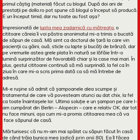
primul câștig (material) făcut cu blogul. După doi ani de
prestații pe dollo.ro pot spune că blogul a început să producă.
E un început timid, dar nu toate au fost așa?
Impresionată de
lupta mea zadarnică cu mătreața
, o
cititoare căreia îi voi păstra anonimatul mi-a trimis o bucată
de săpun de casă. Mă simt ca doctorul de țară la care vin
pacienții cu găini, ouă, sticle cu lapte și bucăți de brânză, dar
pe vremurile astea grele plata în natură se lăfăie într-o
lumină surprinzător de favorabilă chiar și la case mai mari. În
plus, gestul cititoarei continuă să mă surprindă, la fel ca în
ziua în care mi-a scris prima dată ca să mă întrebe de
adresă.
Mi-e rușine să admit că șampoanele alea scumpe și
tratamentul de care vă povesteam atunci au dat chix, la fel
ca toate înaintașele lor. Ultima soluție e un șampon pe care l-
am cumpărat din Berlin – Alopecin – care e relativ OK, dar tot
nu face minuni, așa cum mi-a promis cititoarea mea că va
face săpunul de casă.
Mărturisesc că nu m-am mai spălat cu săpun făcut în casă
de când trăia bunica mea (
adică prin anii 80
). Ea îl făcea