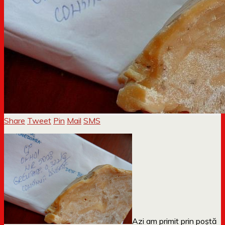
Share
Tweet
Pin
Mail
SMS
Azi am primit prin poștă