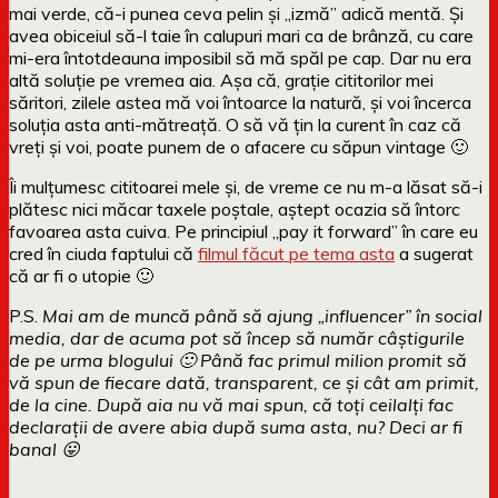
mai verde, că-i punea ceva pelin și „izmă” adică mentă. Și
avea obiceiul să-l taie în calupuri mari ca de brânză, cu care
mi-era întotdeauna imposibil să mă spăl pe cap. Dar nu era
altă soluție pe vremea aia. Așa că, grație cititorilor mei
săritori, zilele astea mă voi întoarce la natură, și voi încerca
soluția asta anti-mătreață. O să vă țin la curent în caz că
vreți și voi, poate punem de o afacere cu săpun vintage 🙂
Îi mulțumesc cititoarei mele și, de vreme ce nu m-a lăsat să-i
plătesc nici măcar taxele poștale, aștept ocazia să întorc
favoarea asta cuiva. Pe principiul „pay it forward” în care eu
cred în ciuda faptului că
filmul făcut pe tema asta
a sugerat
că ar fi o utopie 🙂
P.S.
Mai am de muncă până să ajung „influencer” în social
media, dar de acuma pot să încep să număr câștigurile
de pe urma blogului 🙂 Până fac primul milion promit să
vă spun de fiecare dată, transparent, ce și cât am primit,
de la cine. După aia nu vă mai spun, că toți ceilalți fac
declarații de avere abia după suma asta, nu? Deci ar fi
banal 😛