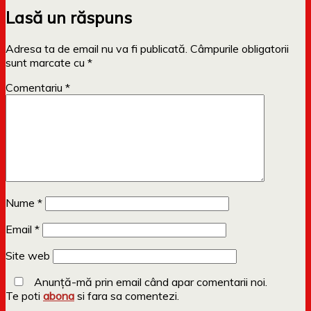
Lasă un răspuns
Adresa ta de email nu va fi publicată.
Câmpurile obligatorii
sunt marcate cu
*
Comentariu
*
Nume
*
Email
*
Site web
Anunță-mă prin email când apar comentarii noi.
Te poti
abona
si fara sa comentezi.