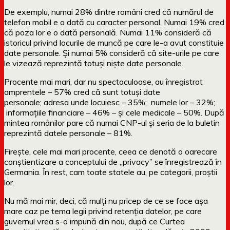
De exemplu, numai 28% dintre români cred că numărul de
telefon mobil e o dată cu caracter personal. Numai 19% cred
că poza lor e o dată personală. Numai 11% consideră că
istoricul privind locurile de muncă pe care le-a avut constituie
date personale. Și numai 5% consideră că site-urile pe care
le vizează reprezintă totuși niște date personale.
Procente mai mari, dar nu spectaculoase, au înregistrat
amprentele – 57% cred că sunt totuși date
personale; adresa unde locuiesc – 35%; numele lor – 32%;
informațiile financiare – 46% – și cele medicale – 50%. După
mintea românilor pare că numai CNP-ul și seria de la buletin
reprezintă datele personale – 81%.
Firește, cele mai mari procente, ceea ce denotă o oarecare
conștientizare a conceptului de „privacy” se înregistrează în
Germania. În rest, cam toate statele au, pe categorii, proștii
lor.
Nu mă mai mir, deci, că mulți nu pricep de ce se face așa
mare caz pe tema legii privind retenția datelor, pe care
guvernul vrea s-o impună din nou, după ce Curtea