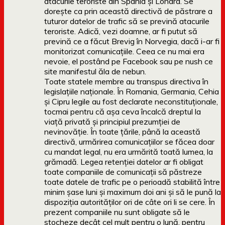
atacurile teroriste din Spania și Londra. Se
dorește ca prin această directivă de păstrare a
tuturor datelor de trafic să se prevină atacurile
teroriste. Adică, vezi doamne, ar fi putut să
prevină ce a făcut Brevig în Norvegia, dacă i-ar fi
monitorizat comunicațiile. Ceea ce nu mai era
nevoie, el postând pe Facebook sau pe nush ce
site manifestul ăla de nebun.
Toate statele membre au transpus directiva în
legislațiile naționale. În Romania, Germania, Cehia
și Cipru legile au fost declarate neconstituționale,
tocmai pentru că așa ceva încalcă dreptul la
viață privată și principiul prezumției de
nevinovăție. În toate țările, până la această
directivă, urmărirea comunicațiilor se făcea doar
cu mandat legal, nu era urmărită toată lumea, la
grămadă. Legea retenției datelor ar fi obligat
toate companiile de comunicații să păstreze
toate datele de trafic pe o perioadă stabilită între
minim șase luni și maximum doi ani și să le pună la
dispoziția autorităților ori de câte ori li se cere. În
prezent companiile nu sunt obligate să le
stocheze decât cel mult pentru o lună, pentru