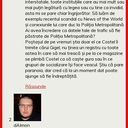
interstatale, toate instituțiile care au mai mult sau
mai puțin legătură cu legea sau cu tine ca invidid,
asta mi se pare chiar îngrijorător. Să luăm de
exemplu recentul scandal cu News of the World
și conexiunile lui care duc la Poliția Metropolitană.
Ai avea încredere ca datele tale de trafic să fie
păstrate de Poliția Metropolitană?
Poștașul de pe vremuri știa doar el ce Costel îi
trimite cărui Gigel, nu ținea un registru cu toate
astea în care să mai treacă și pe la ce magazine
se plimbă Costel ca să caște gura sau în ce
grupuri de socializare își face veacul. Știu că pare
paranoia, dar cred că la un moment dat poate
ajunge să fie îndreptățită.
Răspunde
dAImon