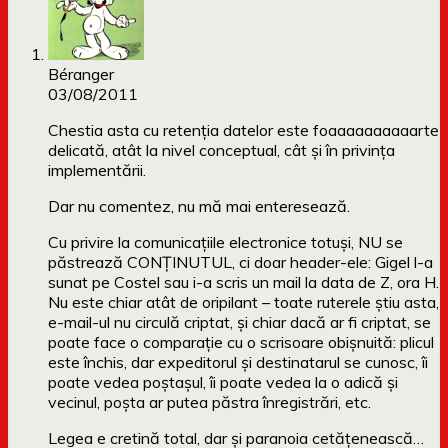
Béranger
03/08/2011
Chestia asta cu retenția datelor este foaaaaaaaaaarte
delicată, atât la nivel conceptual, cât şi în privinţa
implementării.
Dar nu comentez, nu mă mai enteresează.
Cu privire la comunicaţiile electronice totuşi, NU se
păstrează CONŢINUTUL, ci doar header-ele: Gigel l-a
sunat pe Costel sau i-a scris un mail la data de Z, ora H.
Nu este chiar atât de oripilant – toate ruterele ştiu asta,
e-mail-ul nu circulă criptat, şi chiar dacă ar fi criptat, se
poate face o comparaţie cu o scrisoare obişnuită: plicul
este închis, dar expeditorul şi destinatarul se cunosc, îi
poate vedea poştaşul, îi poate vedea la o adică şi
vecinul, poşta ar putea păstra înregistrări, etc.
Legea e cretină total, dar şi paranoia cetăţenească…