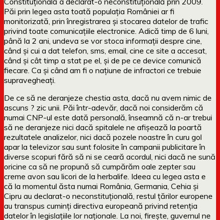
Constituțională a declarat-o neconstituțională prin 2009.
Păi prin legea asta toată populaţia României ar fi
monitorizată, prin înregistrarea şi stocarea datelor de trafic
privind toate comunicaţiile electronice. Adică timp de 6 luni,
până la 2 ani, undeva se vor stoca informaţii despre cine,
când și cui a dat telefon, sms, email, cine ce site a accesat,
când şi cât timp a stat pe el, şi de pe ce device comunică
fiecare. Ca și când am fi o națiune de infractori ce trebuie
supravegheați.
De ce să ne deranjeze chestia asta, dacă nu avem nimic de
ascuns ? zic unii. Păi într-adevăr, dacă noi considerăm că
numai CNP-ul este dată personală, înseamnă că n-ar trebui
să ne deranjeze nici dacă spitalele ne afișează la poartă
rezultatele analizelor, nici dacă pozele noastre în curu gol
apar la televizor sau sunt folosite în campanii publicitare în
diverse scopuri fără să ni se ceară acordul, nici dacă ne sună
oricine ca să ne propună să cumpărăm oale zepter sau
creme avon sau licori de la herbalife. Ideea cu legea asta e
că la momentul ăsta numai România, Germania, Cehia și
Cipru au declarat-o neconstituțională, restul țărilor europene
au transpus cuminți directiva europeană privind retenția
datelor în legislațiile lor naționale. La noi, firește, guvernul ne