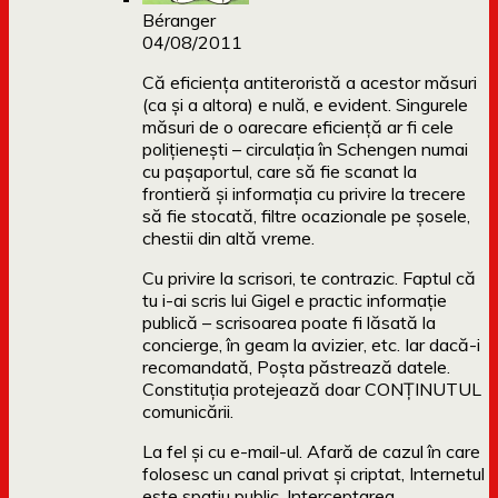
Béranger
04/08/2011
Că eficiența antiteroristă a acestor măsuri
(ca și a altora) e nulă, e evident. Singurele
măsuri de o oarecare eficiență ar fi cele
polițienești – circulația în Schengen numai
cu pașaportul, care să fie scanat la
frontieră și informația cu privire la trecere
să fie stocată, filtre ocazionale pe șosele,
chestii din altă vreme.
Cu privire la scrisori, te contrazic. Faptul că
tu i-ai scris lui Gigel e practic informație
publică – scrisoarea poate fi lăsată la
concierge, în geam la avizier, etc. Iar dacă-i
recomandată, Poșta păstrează datele.
Constituția protejează doar CONȚINUTUL
comunicării.
La fel și cu e-mail-ul. Afară de cazul în care
folosesc un canal privat și criptat, Internetul
este spațiu public. Interceptarea