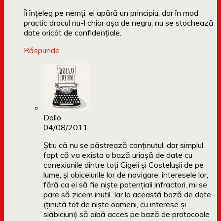
Îi înţeleg pe nemţi, ei apără un principiu, dar în mod
practic dracul nu-l chiar aşa de negru, nu se stochează
date oricât de confidenţiale.
Răspunde
Dollo
04/08/2011
Știu că nu se păstrează conținutul, dar simplul
fapt că va exista o bază uriașă de date cu
conexiunile dintre toți Gigeii și Costelușii de pe
lume, și obiceiurile lor de navigare, interesele lor,
fără ca ei să fie niște potențiali infractori, mi se
pare să zicem inutil. Iar la această bază de date
(ținută tot de niște oameni, cu interese și
slăbiciuni) să aibă acces pe bază de protocoale