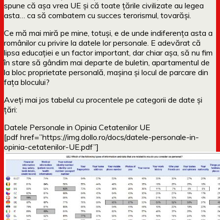
spune că așa vrea UE și că toate țările civilizate au legea
asta… ca să combatem cu succes terorismul, tovarăși.
Ce mă mai miră pe mine, totuși, e de unde indiferența asta a
românilor cu privire la datele lor personale. E adevărat că
lipsa educației e un factor important, dar chiar așa, să nu fim
în stare să gândim mai departe de buletin, apartamentul de
la bloc proprietate personală, mașina și locul de parcare din
fața blocului?
Aveți mai jos tabelul cu procentele pe categorii de date și
țări:
Datele Personale in Opinia Cetatenilor UE
[pdf href=”https://img.dollo.ro/docs/datele-personale-in-
opinia-cetatenilor-UE.pdf”]