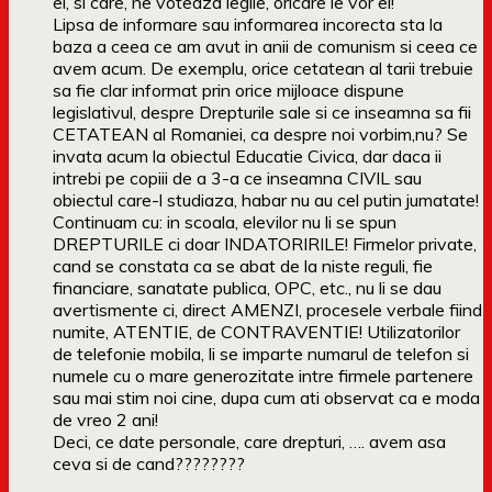
ei, si care, ne voteaza legile, oricare le vor ei!
Lipsa de informare sau informarea incorecta sta la
baza a ceea ce am avut in anii de comunism si ceea ce
avem acum. De exemplu, orice cetatean al tarii trebuie
sa fie clar informat prin orice mijloace dispune
legislativul, despre Drepturile sale si ce inseamna sa fii
CETATEAN al Romaniei, ca despre noi vorbim,nu? Se
invata acum la obiectul Educatie Civica, dar daca ii
intrebi pe copiii de a 3-a ce inseamna CIVIL sau
obiectul care-l studiaza, habar nu au cel putin jumatate!
Continuam cu: in scoala, elevilor nu li se spun
DREPTURILE ci doar INDATORIRILE! Firmelor private,
cand se constata ca se abat de la niste reguli, fie
financiare, sanatate publica, OPC, etc., nu li se dau
avertismente ci, direct AMENZI, procesele verbale fiind
numite, ATENTIE, de CONTRAVENTIE! Utilizatorilor
de telefonie mobila, li se imparte numarul de telefon si
numele cu o mare generozitate intre firmele partenere
sau mai stim noi cine, dupa cum ati observat ca e moda
de vreo 2 ani!
Deci, ce date personale, care drepturi, …. avem asa
ceva si de cand????????