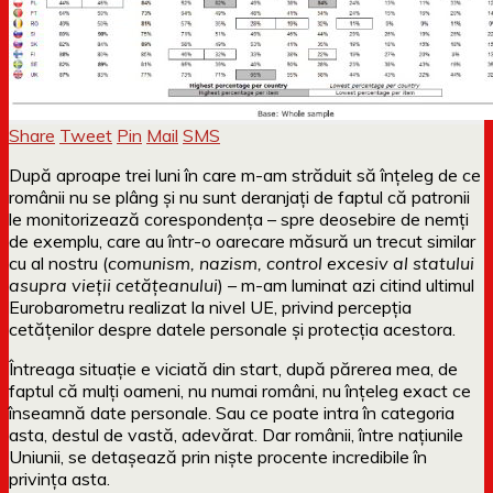
Share
Tweet
Pin
Mail
SMS
După aproape trei luni în care m-am străduit să înțeleg de ce
românii nu se plâng și nu sunt deranjați de faptul că patronii
le monitorizează corespondența – spre deosebire de nemți
de exemplu, care au într-o oarecare măsură un trecut similar
cu al nostru (
comunism, nazism, control excesiv al statului
asupra vieții cetățeanului
) – m-am luminat azi citind ultimul
Eurobarometru realizat la nivel UE, privind percepția
cetățenilor despre datele personale și protecția acestora.
Întreaga situație e viciată din start, după părerea mea, de
faptul că mulți oameni, nu numai români, nu înțeleg exact ce
înseamnă date personale. Sau ce poate intra în categoria
asta, destul de vastă, adevărat. Dar românii, între națiunile
Uniunii, se detașează prin niște procente incredibile în
privința asta.