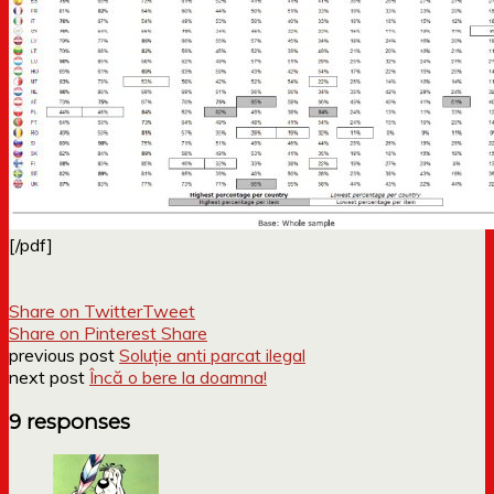
[/pdf]
Share on Twitter
Tweet
Share on Pinterest
Share
previous post
Soluție anti parcat ilegal
next post
Încă o bere la doamna!
9 responses