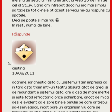
mers la alt sediu al Primariei aflat la vreo 20 de min de
cel al St.Civ. Cand am intrebat daca nu era mai simplu
sa taxeze tot d-nele pt acest serviciu mi-au raspuns cu
spatele.
Deci se poate si mai rau 😀
In rest , numai de bine .
Răspunde
cristina
10/08/2011
doamne, iar chestia asta cu „sistemul”! am impresia ca
in tara asta traim intr-un teatru absurd. atat de greoi si
de redundant e sistemul asta, are o asa de mare inertie
si este total refractar la orice schimbare, oricat de mica,
desi e evident ca e spre binele omului pe care ar trebui
sa-l serveasca, incat pare un organism viu care se