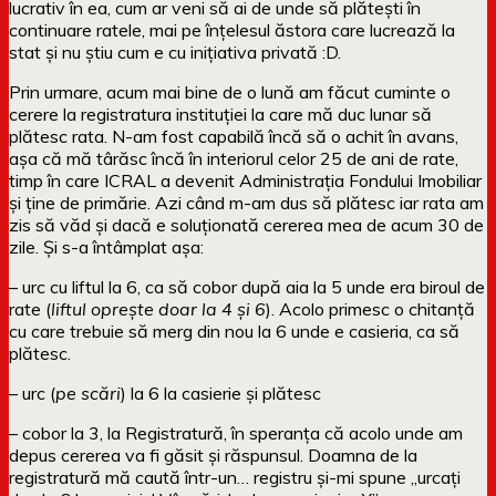
lucrativ în ea, cum ar veni să ai de unde să plătești în
continuare ratele, mai pe înțelesul ăstora care lucrează la
stat și nu știu cum e cu inițiativa privată :D.
Prin urmare, acum mai bine de o lună am făcut cuminte o
cerere la registratura instituției la care mă duc lunar să
plătesc rata. N-am fost capabilă încă să o achit în avans,
așa că mă târăsc încă în interiorul celor 25 de ani de rate,
timp în care ICRAL a devenit Administrația Fondului Imobiliar
și ține de primărie. Azi când m-am dus să plătesc iar rata am
zis să văd și dacă e soluționată cererea mea de acum 30 de
zile. Și s-a întâmplat așa:
– urc cu liftul la 6, ca să cobor după aia la 5 unde era biroul de
rate (
liftul oprește doar la 4 și 6
). Acolo primesc o chitanță
cu care trebuie să merg din nou la 6 unde e casieria, ca să
plătesc.
– urc (
pe scări
) la 6 la casierie și plătesc
– cobor la 3, la Registratură, în speranța că acolo unde am
depus cererea va fi găsit și răspunsul. Doamna de la
registratură mă caută într-un… registru și-mi spune „urcați