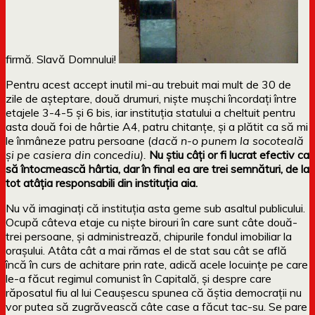
firmă. Slavă Domnului!
Pentru acest accept inutil mi-au trebuit mai mult de 30 de
zile de așteptare, două drumuri, niște mușchi încordați între
etajele 3-4-5 și 6 bis, iar instituția statului a cheltuit pentru
asta două foi de hârtie A4, patru chitanțe, și a plătit ca să mi
le înmâneze patru persoane (
dacă n-o punem la socoteală
și pe casiera din concediu).
Nu știu câți or fi lucrat efectiv ca
să întocmească hârtia, dar în final ea are
trei semnături, de la
tot atâția responsabili din instituția aia.
Nu vă imaginați că instituția asta geme sub asaltul publicului.
Ocupă câteva etaje cu niște birouri în care sunt câte două-
trei persoane, și administrează, chipurile fondul imobiliar la
orașului. Atâta cât a mai rămas el de stat sau cât se află
încă în curs de achitare prin rate, adică acele locuințe pe care
le-a făcut regimul comunist în Capitală, și despre care
răposatul fiu al lui Ceaușescu spunea că ăștia democrații nu
vor putea să zugrăvească câte case a făcut tac-su. Se pare