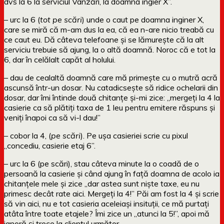
dvs la 6 la serviciul Vânzări, la doamna ingier X”.
– urc la 6 (
tot pe scări
) unde o caut pe doamna inginer X,
care se miră că m-am dus la ea, că ea n-are nicio treabă cu
ce caut eu. Dă câteva telefoane și se lămurește că la alt
serviciu trebuie să ajung, la o altă doamnă. Noroc că e tot la
6, dar în celălalt capăt al holului.
– dau de cealaltă doamnă care mă primește cu o mutră acră
ascunsă într-un dosar. Nu catadicsește să ridice ochelarii din
dosar, dar îmi întinde două chitanțe și-mi zice: „mergeți la 4 la
casierie ca să plătiți taxa de 1 leu pentru emitere răspuns și
veniți înapoi ca să vi-l dau!”
– cobor la 4, (
pe scări
). Pe ușa casieriei scrie cu pixul
„concediu, casierie etaj 6”.
– urc la 6 (pe scări), stau câteva minute la o coadă de o
persoană la casierie și când ajung în față doamna de acolo ia
chitanțele mele și zice „dar astea sunt niște taxe, eu nu
primesc decât rate aici. Mergeți la 4!” Păi am fost la 4 și scrie
să vin aici, nu e tot casieria aceleiași insituții, ce mă purtați
atâta între toate etajele? Îmi zice un „atunci la 5!”, apoi mă
ignoră și trece la clientul următor.