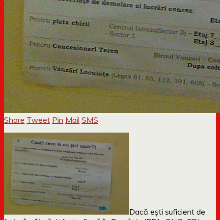
Share
Tweet
Pin
Mail
SMS
Dacă ești suficient de