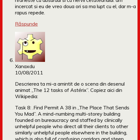
hraneste cu absurdul si cu nervii cetateanului. am
incercat si eu de vreo doua ori sa ma lupt cu el, dar m-a
rapus repede.
Răspunde
Xanaxdu
10/08/2011
Descrierea ta mi-a amintit de o scena din desenul
animat „The 12 tasks of Astérix”. Copiez aici din
Wikipedia:
Task 8: .Find Permit A 38 in „The Place That Sends
You Mad”. A mind-numbing multi-storey building
founded on bureaucracy and staffed by clinically
unhelpful people who direct all their clients to other
similarly unhelpful people elsewhere in the building,
which is also full of confusing corridors and steep