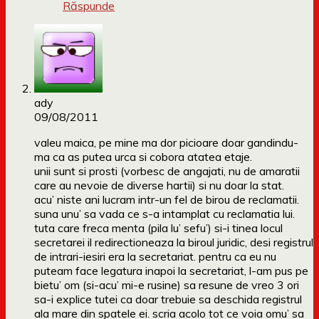
Răspunde
ady
09/08/2011
valeu maica, pe mine ma dor picioare doar gandindu-
ma ca as putea urca si cobora atatea etaje.
unii sunt si prosti (vorbesc de angajati, nu de amaratii
care au nevoie de diverse hartii) si nu doar la stat.
acu’ niste ani lucram intr-un fel de birou de reclamatii.
suna unu’ sa vada ce s-a intamplat cu reclamatia lui.
tuta care freca menta (pila lu’ sefu’) si-i tinea locul
secretarei il redirectioneaza la biroul juridic, desi registrul
de intrari-iesiri era la secretariat. pentru ca eu nu
puteam face legatura inapoi la secretariat, l-am pus pe
bietu’ om (si-acu’ mi-e rusine) sa resune de vreo 3 ori
sa-i explice tutei ca doar trebuie sa deschida registrul
ala mare din spatele ei. scria acolo tot ce voia omu’ sa