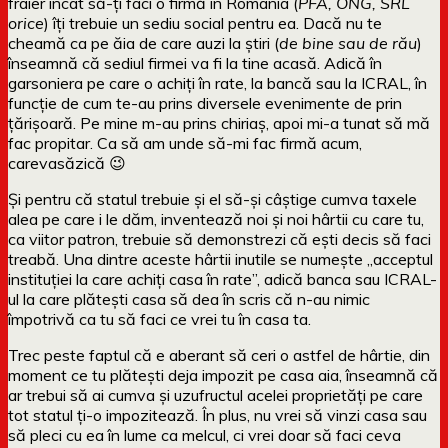
fraier încât să-ți faci o firmă în România (
PFA, ONG, SRL
orice
) îți trebuie un sediu social pentru ea. Dacă nu te
cheamă ca pe ăia de care auzi la știri (
de bine sau de rău
)
înseamnă că sediul firmei va fi la tine acasă. Adică în
garsoniera pe care o achiți în rate, la bancă sau la ICRAL, în
funcție de cum te-au prins diversele evenimente de prin
țărișoară. Pe mine m-au prins chiriaș, apoi mi-a tunat să mă
fac propitar. Ca să am unde să-mi fac firmă acum,
carevasăzică 😉
Și pentru că statul trebuie și el să-și câștige cumva taxele
alea pe care i le dăm, inventează noi și noi hârtii cu care tu,
ca viitor patron, trebuie să demonstrezi că ești decis să faci
treabă. Una dintre aceste hârtii inutile se numește „acceptul
instituției la care achiți casa în rate”, adică banca sau ICRAL-
ul la care plătești casa să dea în scris că n-au nimic
împotrivă ca tu să faci ce vrei tu în casa ta.
Trec peste faptul că e aberant să ceri o astfel de hârtie, din
moment ce tu plătești deja impozit pe casa aia, înseamnă că
ar trebui să ai cumva și uzufructul acelei proprietăți pe care
tot statul ți-o impozitează. În plus, nu vrei să vinzi casa sau
să pleci cu ea în lume ca melcul, ci vrei doar să faci ceva