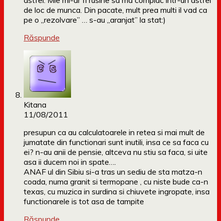
astfel. Mie mi-ar fi rusine sa ma complac intr-un astfel
de loc de munca. Din pacate, mult prea multi il vad ca
pe o „rezolvare” … s-au „aranjat” la stat:)
Răspunde
Kitana
11/08/2011
presupun ca au calculatoarele in retea si mai mult de
jumatate din functionari sunt inutili, insa ce sa faca cu
ei? n-au anii de pensie, altceva nu stiu sa faca, si uite
asa ii ducem noi in spate….
ANAF ul din Sibiu si-a tras un sediu de sta matza-n
coada, numa granit si termopane , cu niste bude ca-n
texas, cu muzica in surdina si chiuvete ingropate, insa
functionarele is tot asa de tampite
Răspunde