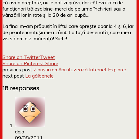
că avea dreptate, nu le pot zugrăvi, dar câteva zeci de
funcționari trăiesc bine-merci de pe urma închirierii sau a
vânzării lor în rate și la 20 de ani după…
La final m-am prăbușit în liftul care oprește doar la 4 și 6, iar
de pe interiorul ușii mi-a zâmbit o față desenată, care mi-a
zis să am o zi măreață! Sictir!
Share on Twitter
Tweet
Share on Pinterest
Share
previous post
Ziariștii români utilizează Internet Explorer
next post
La gălbenele
18 responses
dojo
09/08/2011