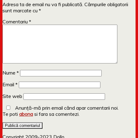
Adresa ta de email nu va fi publicată.
Câmpurile obligatorii
sunt marcate cu
*
Comentariu
*
Nume
*
Email
*
Site web
Anunță-mă prin email când apar comentarii noi.
Te poti
abona
si fara sa comentezi.
Copyright 2009-2023 Dollo