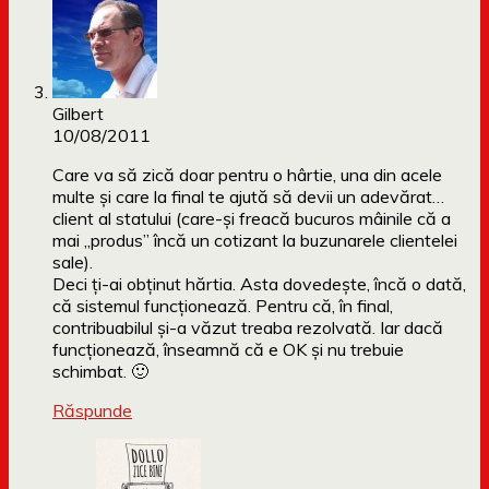
Gilbert
10/08/2011
Care va să zică doar pentru o hârtie, una din acele
multe şi care la final te ajută să devii un adevărat…
client al statului (care-şi freacă bucuros mâinile că a
mai „produs” încă un cotizant la buzunarele clientelei
sale).
Deci ţi-ai obţinut hărtia. Asta dovedeşte, încă o dată,
că sistemul funcţionează. Pentru că, în final,
contribuabilul şi-a văzut treaba rezolvată. Iar dacă
funcţionează, înseamnă că e OK şi nu trebuie
schimbat. 🙂
Răspunde