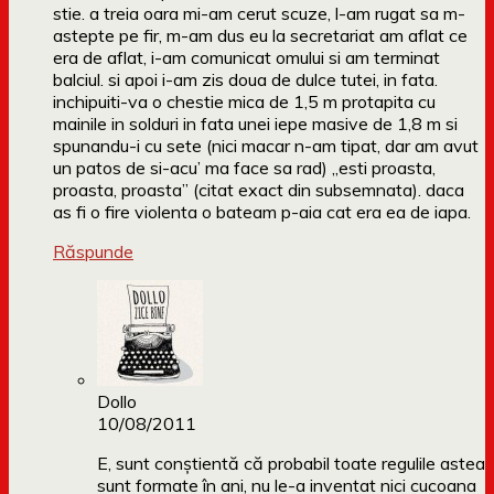
stie. a treia oara mi-am cerut scuze, l-am rugat sa m-
astepte pe fir, m-am dus eu la secretariat am aflat ce
era de aflat, i-am comunicat omului si am terminat
balciul. si apoi i-am zis doua de dulce tutei, in fata.
inchipuiti-va o chestie mica de 1,5 m protapita cu
mainile in solduri in fata unei iepe masive de 1,8 m si
spunandu-i cu sete (nici macar n-am tipat, dar am avut
un patos de si-acu’ ma face sa rad) „esti proasta,
proasta, proasta” (citat exact din subsemnata). daca
as fi o fire violenta o bateam p-aia cat era ea de iapa.
Răspunde
Dollo
10/08/2011
E, sunt conștientă că probabil toate regulile astea
sunt formate în ani, nu le-a inventat nici cucoana