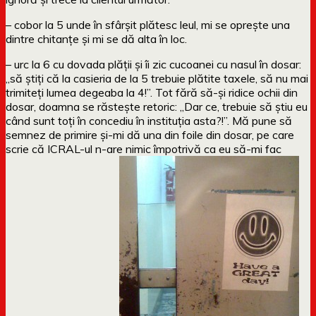
– cobor la 5 unde în sfârșit plătesc leul, mi se oprește una
dintre chitanțe și mi se dă alta în loc.
– urc la 6 cu dovada plății și îi zic cucoanei cu nasul în dosar:
„să știți că la casieria de la 5 trebuie plătite taxele, să nu mai
trimiteți lumea degeaba la 4!”. Tot fără să-și ridice ochii din
dosar, doamna se răstește retoric: „Dar ce, trebuie să știu eu
când sunt toți în concediu în instituția asta?!”. Mă pune să
semnez de primire și-mi dă una din foile din dosar, pe care
scrie că ICRAL-ul n-are nimic împotrivă ca eu să-mi fac