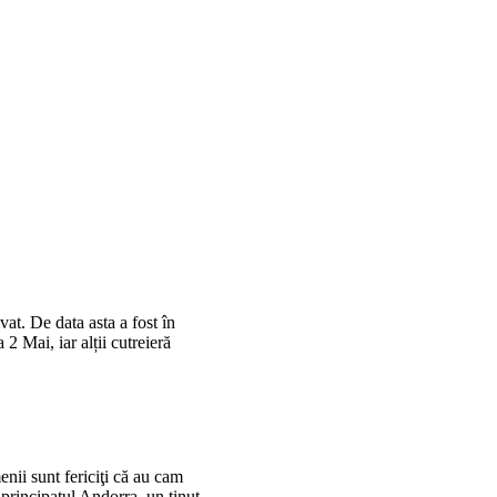
at. De data asta a fost în
 2 Mai, iar alții cutreieră
nii sunt fericiţi că au cam
principatul Andorra, un ţinut