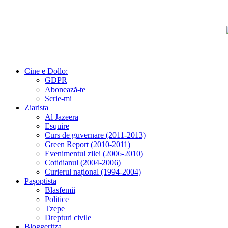
Cine e Dollo:
GDPR
Abonează-te
Scrie-mi
Ziarista
Al Jazeera
Esquire
Curs de guvernare (2011-2013)
Green Report (2010-2011)
Evenimentul zilei (2006-2010)
Cotidianul (2004-2006)
Curierul național (1994-2004)
Pașoptista
Blasfemii
Politice
Tzepe
Drepturi civile
Bloggeritza