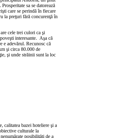
. Prosperitate sa se datorează
rişti care se perindă în fiecare
ru la preţuri fără concurenţă în
e cele trei culori ca şi
poveşti interesante. Aşa că
are e adevărul. Recunosc că
 km şi circa 80.000 de
ie, şi unde străinii sunt la loc
, calitatea bazei hoteliere şi a
 obiective culturale la
 nenumărate posibilităţi de a