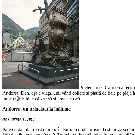
Prietena mea Carmen a recidiv
Andorra. Deh, așa e viața, unii vând coliere și piatră de baie pe plajă la
lumea 😉 E bine că vor să și povestească.
Andorra, un principat la înălţime
de Carmen Dinu
Pare ciudat, dar există un loc în Europa unde turismul este rege şi oame
150 de zile pe an cu zăpadă. Totuși, nu doar zăpada atrage oamenii în 