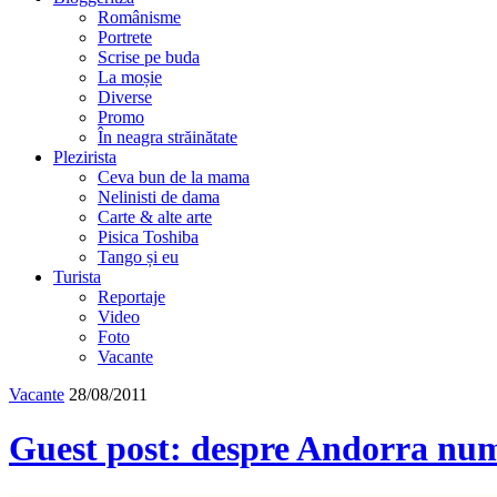
Românisme
Portrete
Scrise pe buda
La moșie
Diverse
Promo
În neagra străinătate
Plezirista
Ceva bun de la mama
Nelinisti de dama
Carte & alte arte
Pisica Toshiba
Tango și eu
Turista
Reportaje
Video
Foto
Vacante
Vacante
28/08/2011
Guest post: despre Andorra num