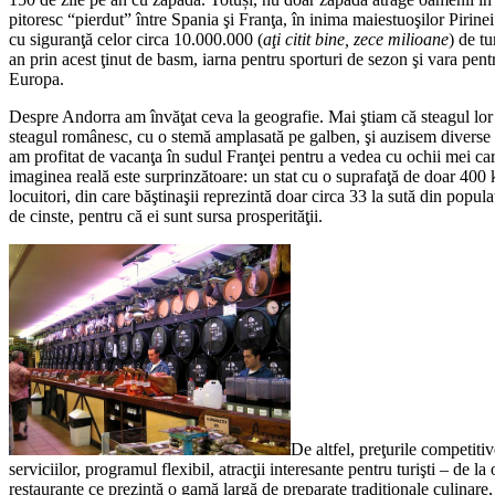
pitoresc “pierdut” între Spania şi Franţa, în inima maiestuoşilor Pirinei
cu siguranţă celor circa 10.000.000 (
aţi citit bine, zece milioane
) de tu
an prin acest ţinut de basm, iarna pentru sporturi de sezon şi vara pent
Europa.
Despre Andorra am învăţat ceva la geografie. Mai ştiam că steagul lor ar
steagul românesc, cu o stemă amplasată pe galben, şi auzisem diverse 
am profitat de vacanţa în sudul Franţei pentru a vedea cu ochii mei c
imaginea reală este surprinzătoare: un stat cu o suprafaţă de doar 400
locuitori, din care băştinaşii reprezintă doar circa 33 la sută din populaţ
de cinste, pentru că ei sunt sursa prosperităţii.
De altfel, preţurile competitive
serviciilor, programul flexibil, atracţii interesante pentru turişti – de la
restaurante ce prezintă o gamă largă de preparate tradiţionale culinare,