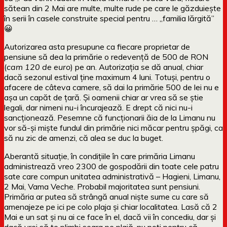
sătean din 2 Mai are multe, multe rude pe care le găzduiește
în serii în casele construite special pentru … „familia lărgită”
😀
Autorizarea asta presupune ca fiecare proprietar de
pensiune să dea la primărie o redevență de 500 de RON
(
cam 120 de euro
) pe an. Autorizația se dă anual, chiar
dacă sezonul estival ține maximum 4 luni. Totuși, pentru o
afacere de câteva camere, să dai la primărie 500 de lei nu e
așa un capăt de țară. Și oamenii chiar ar vrea să se știe
legali, dar nimeni nu-i încurajează. E drept că nici nu-i
sancționează. Pesemne că funcționarii ăia de la Limanu nu
vor să-și miște fundul din primărie nici măcar pentru șpăgi, ca
să nu zic de amenzi, că alea se duc la buget.
Aberantă situație, în condițiile în care primăria Limanu
administrează vreo 2300 de gospodării din toate cele patru
sate care compun unitatea administrativă – Hagieni, Limanu,
2 Mai, Vama Veche. Probabil majoritatea sunt pensiuni.
Primăria ar putea să strângă anual niște sume cu care să
amenajeze pe ici pe colo plaja și chiar localitatea. Lasă că 2
Mai e un sat și nu ai ce face în el, dacă vii în concediu, dar și
dacă vrei să te plimbi seara pe plajă, nu poți pentru că