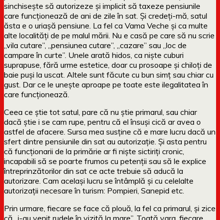
sinchisește să autorizeze și implicit să taxeze pensiunile
care funcționează de ani de zile în sat. Și credeți-mă, satul
ăsta e o uriașă pensiune. La fel ca Vama Veche și ca multe
alte localități de pe malul mării. Nu e casă pe care să nu scrie
„vila cutare”, „pensiunea cutare”, „cazare” sau „loc de
campare în curte”. Unele arată hidos, ca niște cuburi
suprapuse, fără urme estetice, doar cu prosoape și chiloți de
baie puși la uscat. Altele sunt făcute cu bun simț sau chiar cu
gust. Dar ce le unește aproape pe toate este ilegalitatea în
care funcționează.
Ceea ce știe tot satul, pare că nu știe primarul, sau chiar
dacă știe i se cam rupe, pentru că el însuși cică ar avea o
astfel de afacere. Sursa mea susține că e mare lucru dacă un
sfert dintre pensiunile din sat au autorizație. Și asta pentru
că funcționarii de la primărie ar fi niște sictiriți cronic,
incapabili să se poarte frumos cu petenții sau să le explice
întreprinzătorilor din sat ce acte trebuie să aducă la
autorizare. Cam același lucru se întâmplă și cu celelalte
autorizații necesare în turism: Pompieri, Sanepid etc.
Prin urmare, fiecare se face că plouă, la fel ca primarul, și zice
că „i-au venit rudele în vizită la mare”. Toată vara, fiecare