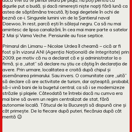
digurile put a budă, și dacă nimerești niște nopți fără lună ca
astea de săptămâna trecută, îți bagi degetele în ochi de
beznă ce-i. Singurele lumini vin de la Șantierul naval
Daewoo, în rest, parcă ești în sălașul negru. Ca să nu mai
amintesc de lipsa canalizării, în cea mai mare parte a satelor
2 Mai și Vama Veche. Pensiunile au fose septice.
Primarul din Limanu – Nicolae Urdea îl cheamă – cică ar fi
fost și în vizorul ANI (
Agenția Națională de Integritate
) prin
2009, pe motiv că nu a declarat că e și administrator la o
firmă, și a „uitat” să declare nu știu ce câștig în declarația de
avere. Prin urmare, localitatea e croită după chipul și
asemănarea primarului. Sau invers. O comunitate care „uită”
să declare că are activitate de turism, dar așteaptă, probabil,
să-i vină bani de la bugetul central, ca să i se modernizeze
străzile și plajele. Câteodată te întrebi dacă nu cumva era
mai bine să avem un regim centralizat de stat, fără
autonomie locală. Tătucul de la București să dispună cine și
cât primește. De la fiecare după puteri, fiecăruia după cât
merită 😉