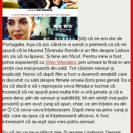
Știți că mi-era dor de
Portugalia. Așa că azi, când m-a sunat o prietenă ca să-mi
spună că la Muzeul Țăranului Român e un film despre Lisboa
am zis să nu lipsesc. Și bine am făcut. Pentru mine a fost
prima experiență cu
Wim Wenders
, prin urmare la final m-am
simțit cea mai proastă din sală. Tot căutam sensuri și
explicații. Noroc că după film a fost o doamnă amabilă care
a discutat cu sala despre filmele omului ăsta prea genial. Ea a
zis că dacă e să-i reproșeze ceva filmului e tocmai că
încearcă să ne spună prea multe într-o oră jumate și că e
prea dens, plin de sensuri și subtilități. M-am simțit mai puțin
proastă și am avut curaj să spun, chiar, ce am înțeles eu din
el 🙂 Că ceva-ceva înțelesesem. După mine au prins curaj și
alții, care au spus că ei înțeleseseră altceva. A fost
interesant că au ieșit așa vreo patru sensuri.
Eu vă zic ce mi-a plăcut mie. Și anume Lisabona. Despre