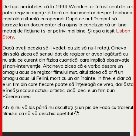
De fapt am înțeles că în 1994 Wenders ar fi fost unul din cei
patru regizori rugați să facă un documentar despre Lisabona,
capitală culturală europeană. După ce ar fi început să
lucreze la un documentar el a ajuns la concluzia că un lung
metraj de ficțiune i s-ar potrivi mai bine. Și așa a ieșit
Lisbon
Story
.
Dacă aveți ocazia să-l vedeți eu zic să nu-l ratați. Cineva
din sală zicea că sensul dat de regizor ar avea legătură cu
nu știu ce curent din fizica cuantică, care implică observație
și non-intervenție. Altcineva zicea că e vorba despre un
omagiu adus de regizor filmului mut, altul zicea că ar fi un
omagiu adus lui Fellini, mort cu un an înainte. În fine, e clar că
e un flm din care fiecare poate să înțeleagă ce vrea, dar ăsta
e însăși scopul actului artistic, cică, deci e un film bun.
Părerea mea.
Ah, și nu vă las până nu ascultați și un pic de Fado cu trailerul
filmului, ca să vă deschid apetitul 🙂