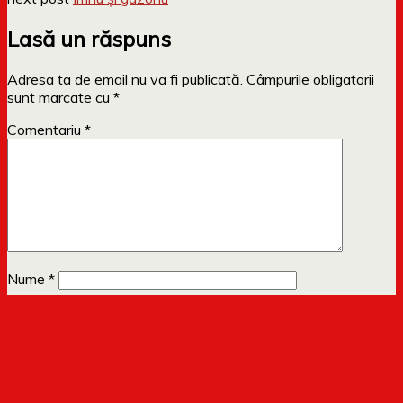
Lasă un răspuns
Adresa ta de email nu va fi publicată.
Câmpurile obligatorii
sunt marcate cu
*
Comentariu
*
Nume
*
Email
*
Site web
Anunță-mă prin email când apar comentarii noi.
Te poti
abona
si fara sa comentezi.