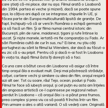
care știați că-mi place, dar nu așa. Filmul arată o Lisabonă
din 1994, partea ei veche și mizeră, dacă se poate spune
așa, la câțiva ani după ce se integrase, chipurile în UE, și
făcea parte din Europa multiculturală lipsită de granițe. De
fapt, închipuiți-vă că ar veni în România o echipă germană
ca să facă un film. Și ar filma numai centrul istoric din
București, plin de ruine, maidanezi, țigani și rufe întinse la
uscat. Și niște manele, iertată-mi fie comparația cu Fado. Ar
sări România cultă de cur în sus, nu? Ei bine, nu știu câți
portughezi au sărit la filmul lui Wenders, dar dacă au făcut-o
eu zic că s-au pripit. Pentru că și dacă n-ai fost în Lisabona
în viața ta, după filmul ăsta îți dorești să o faci.
Ca una care a bătut ceva din Lisabona vă asigur că între
timp orașul ăla a evoluat mult. Deși mai păstrează străduțe,
colțuri, cartiere vechi și similare cu alea din film, orașul respiră
azi alt aer. Tot cu soare, râul Tejo, ocean, poduri și Fado.
Filmul te face să iubești orașul, și cel puțin eu asta am înțeles
din angoasa artistică ce-l cuprinsese pe regizorul nebun
pierdut în Lisabona – că orașul ăla i s-a părut prea frumos,
prea complex și prea viu ca să poată fi închis într-un film.
Prin urmare a ales o altă variană. O să vedeți care. Originală.