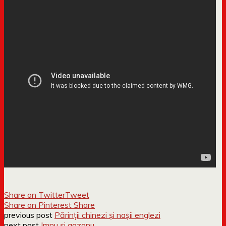
Share on Twitter
Tweet
Share on Pinterest
Share
previous post
Părinții chinezi și nașii englezi
next post
Imnu și gazonu