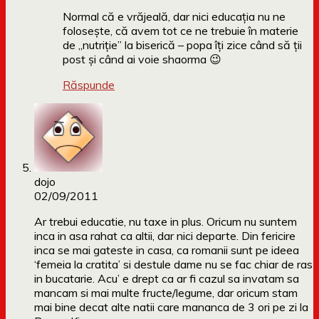
Normal că e vrăjeală, dar nici educația nu ne
folosește, că avem tot ce ne trebuie în materie
de „nutriție” la biserică – popa îți zice când să ții
post și când ai voie shaorma 😉
Răspunde
dojo
02/09/2011
Ar trebui educatie, nu taxe in plus. Oricum nu suntem
inca in asa rahat ca altii, dar nici departe. Din fericire
inca se mai gateste in casa, ca romanii sunt pe ideea
‘femeia la cratita’ si destule dame nu se fac chiar de ras
in bucatarie. Acu’ e drept ca ar fi cazul sa invatam sa
mancam si mai multe fructe/legume, dar oricum stam
mai bine decat alte natii care mananca de 3 ori pe zi la