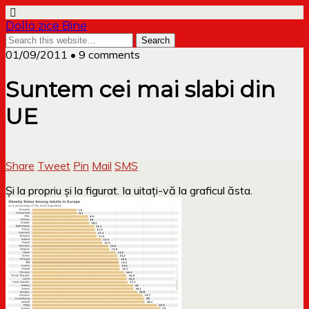
Dollo zice Bine
01/09/2011 • 9 comments
Suntem cei mai slabi din
UE
Share
Tweet
Pin
Mail
SMS
Și la propriu și la figurat. Ia uitați-vă la graficul ăsta.