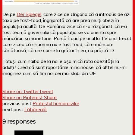
De pe
Der Spiegel
, care zice de Ungaria că a introdus de azi
taxa pe fast-food, îngrijorată că are prea mulți obezi în
populația adultă. De România zice că s-a răzgândit, că i-a
fost teamă guvernului că populația se va orienta spre
mâncăruri și mai ieftine. Parcă îl aud pe unul la TV anul trecut,
care zicea că shaorma nu e fast food, că e mâncare
sănătoasă, că are carne la grătar în ea, nu prăjită :D.
Totuși, cum naiba de la noi e așa mică rata obezității la
adulți? Cred că sunt raportările mincinoase, că altfel nu-mi
imaginez cum să fim noi cei mai slabi din UE.
Share on Twitter
Tweet
Share on Pinterest
Share
previous post
Protestul hemoroizilor
next post
Lăbăreală
9 responses