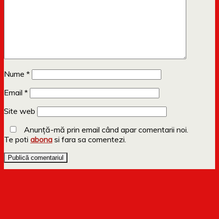
Nume
*
Email
*
Site web
Anunță-mă prin email când apar comentarii noi.
Te poti
abona
si fara sa comentezi.
Copyright 2009-2023 Dollo