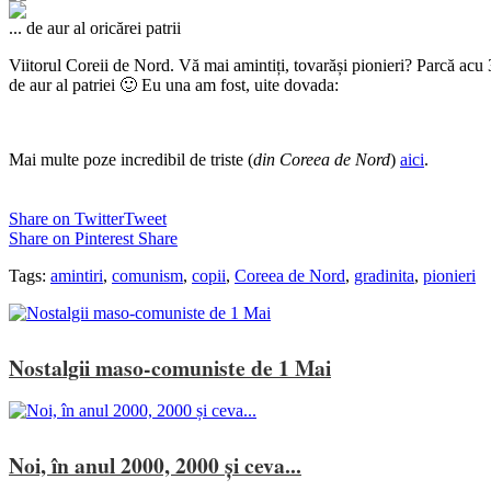
... de aur al oricărei patrii
Viitorul Coreii de Nord. Vă mai amintiți, tovarăși pionieri? Parcă acu 
de aur al patriei 🙂 Eu una am fost, uite dovada:
Mai multe poze incredibil de triste (
din Coreea de Nord
)
aici
.
Share on Twitter
Tweet
Share on Pinterest
Share
Tags:
amintiri
,
comunism
,
copii
,
Coreea de Nord
,
gradinita
,
pionieri
Nostalgii maso-comuniste de 1 Mai
Noi, în anul 2000, 2000 și ceva...