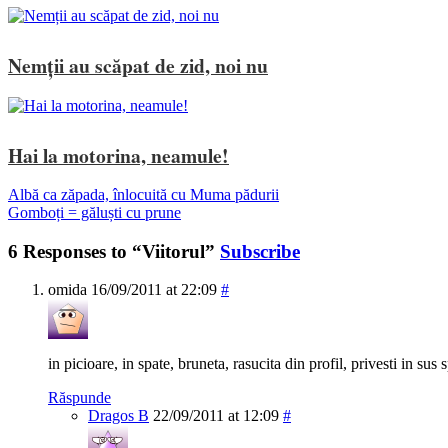
Nemții au scăpat de zid, noi nu
Hai la motorina, neamule!
Albă ca zăpada, înlocuită cu Muma pădurii
Gomboți = găluști cu prune
6 Responses to “Viitorul”
Subscribe
omida
16/09/2011 at 22:09
#
in picioare, in spate, bruneta, rasucita din profil, privesti in sus
Răspunde
Dragos B
22/09/2011 at 12:09
#