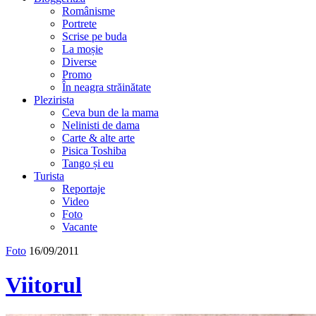
Românisme
Portrete
Scrise pe buda
La moșie
Diverse
Promo
În neagra străinătate
Plezirista
Ceva bun de la mama
Nelinisti de dama
Carte & alte arte
Pisica Toshiba
Tango și eu
Turista
Reportaje
Video
Foto
Vacante
Foto
16/09/2011
Viitorul