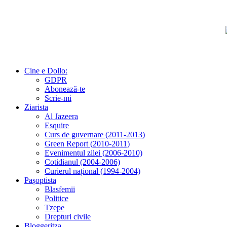
Cine e Dollo:
GDPR
Abonează-te
Scrie-mi
Ziarista
Al Jazeera
Esquire
Curs de guvernare (2011-2013)
Green Report (2010-2011)
Evenimentul zilei (2006-2010)
Cotidianul (2004-2006)
Curierul național (1994-2004)
Pașoptista
Blasfemii
Politice
Tzepe
Drepturi civile
Bloggeritza