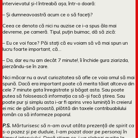
intervievatul și-l întreabă așa, într-o doară:
– Și dumneavoastră acum ce o să faceți?
Ceea ce denota că nici nu auzise ce i-a spus ăla mai
devreme, pe cameră. Tipul, puțin buimac, dă să zică:
– Eu ce voi face? Păi stați că eu voiam să vă mai spun un
lucru foarte important, că…
– Da, dar eu nu am decât 7 minute!, îi închide gura ziarizda,
pierzându-se în zare.
Nici măcar nu a avut curiozitatea să afle ce voia omul să mai
spună. Dacă era important poate că merita tăiat altceva din
cele 7 minute gata înregistrate și băgat asta. Sau poate
putea să folosească informația ca să-și facă știrea. Sau
poate pur și simplu asta i-ar fi aprins vreo luminiță în creierul
ei mic de găină proastă, plătită din taxele contribuabilului
român ca să informeze poporul.
P.S.
Mărturisesc să n-am avut atâta prezență de spirit ca
s-o pozez și pe duduie, l-am pozat doar pe personaj în
timpul interviului. Dacă știam ce-i va slobozi gurița la