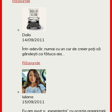
Răspunde
Dollo
14/09/2011
Într-adevăr, numai cu un cur de creier poți să
gândești ca fătuca aia…
Răspunde
Iuliana
15/09/2011
Eu am avut o „experienta” cu ocazia organizarii