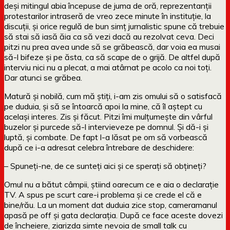
deși mitingul abia începuse de juma de oră, reprezentanții
protestarilor intraseră de vreo zece minute în instituție, la
discuții, și orice regulă de bun simț jurnalistic spune că trebuie
să stai să iasă ăia ca să vezi dacă au rezolvat ceva. Deci
pitzi nu prea avea unde să se grăbească, dar voia ea musai
să-l bifeze și pe ăsta, ca să scape de o grijă. De altfel după
interviu nici nu a plecat, a mai atârnat pe acolo ca noi toți.
Dar atunci se grăbea.
Matură și nobilă, cum mă știți, i-am zis omului să o satisfacă
pe duduia, și să se întoarcă apoi la mine, că îl aștept cu
același interes. Zis și făcut. Pitzi îmi mulțumește din vârful
buzelor și purcede să-l intervieveze pe domnul. Și dă-i și
luptă, și combate. De fapt l-a lăsat pe om să vorbească
după ce i-a adresat celebra întrebare de deschidere:
– Spuneți-ne, de ce sunteți aici și ce sperați să obțineți?
Omul nu a bătut câmpii, știind oarecum ce e aia o declarație
TV. A spus pe scurt care-i problema și ce crede el că e
bine/rău. La un moment dat duduia zice stop, cameramanul
apasă pe off și gata declarația. După ce face aceste dovezi
de încheiere, ziarizda simte nevoia de small talk cu