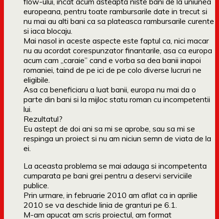
flow-ului, incat acum asteapta niste bani de la uniunea
europeana, pentru toate rambursarile date in trecut si
nu mai au alti bani ca sa plateasca rambursarile curente
si iaca blocaju.
Mai nasol in aceste aspecte este faptul ca, nici macar
nu au acordat corespunzator finantarile, asa ca europa
acum cam „caraie” cand e vorba sa dea banii inapoi
romaniei, taind de pe ici de pe colo diverse lucruri ne
eligibile.
Asa ca beneficiaru a luat banii, europa nu mai da o
parte din bani si la mijloc statu roman cu incompetentii
lui.
Rezultatul?
Eu astept de doi ani sa mi se aprobe, sau sa mi se
respinga un proiect si nu am niciun semn de viata de la
ei.
La aceasta problema se mai adauga si incompetenta
cumparata pe bani grei pentru a deservi serviciile
publice.
Prin urmare, in februarie 2010 am aflat ca in aprilie
2010 se va deschide linia de granturi pe 6.1.
M-am apucat am scris proiectul, am format