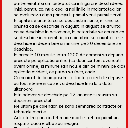
parteneriatul si am asteptat cu infrigurare deschiderea
liniei, pentru ca, nu e asa, la noi liniile in majoritatea lor
se evalueaza dupa principiul „primul venit primul servit”.
In aprilie se anunta ca se deschide in iunie, in iunie se
anunta ca se deschide in august, in august se anunta
ca se deschide in octombrie, in octombrie se anunta ca
se deschide in noiembrie, in noiembrie se anunta ca se
deschide in decembrie si minune, pe 20 decembrie se
deschide.
In primele 10 minute, intra 1300 de oameni sa depuna
proiecte pe aplicatia online (ca doar suntem avansati,
avem online) si minune (din nou, e plin de minuni pe aici)
aplicatia evident, ce putea sa faca, cade.
Comunicat de la amposdru ca toate proiectele depuse
au fost sterse si ca se va deschide linia la o data
ulterioara.
Intr-adevar se deschide pe 17 ianuarie si reusim sa
depunem proiectul.
Ne uitam pe calendar, se scria semnarea contractelor
februarie martie.
Adicatelea pana in februarie martie trebuia primit un
raspuns daca e alba sau neagra.