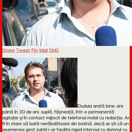
Share
Tweet
Pin
Mail
SMS
Duduia arată bine, are
până în 30 de ani, suplă, fâșneață, într-o permanentă
agitație și în contact mijlocit de telefonul mobil cu redacția. Ar
fi în stare să bată nerăbdătoare din botină, dacă ar ști că un
asemenea gest subtil i-ar facilita rapid interviul cu domnul cu