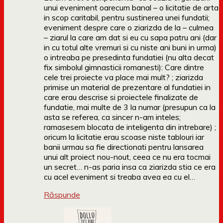
unui eveniment oarecum banal – o licitatie de arta
in scop caritabil, pentru sustinerea unei fundatii;
eveniment despre care o ziarizda de la – culmea
– ziarul la care am dat si eu cu sapa patru ani (dar
in cu totul alte vremuri si cu niste ani buni in urma)
o intreaba pe presedinta fundatiei (nu alta decat
fix simbolul gimnasticii romanesti): Care dintre
cele trei proiecte va place mai mult? ; ziarizda
primise un material de prezentare al fundatiei in
care erau descrise si proiectele finalizate de
fundatie, mai multe de 3 la numar (presupun ca la
asta se referea, ca sincer n-am inteles;
ramasesem blocata de inteligenta din intrebare) ;
oricum la licitatie erau scoase niste tablouri iar
banii urmau sa fie directionati pentru lansarea
unui alt proiect nou-nout, ceea ce nu era tocmai
un secret… n-as paria insa ca ziarizda stia ce era
cu acel eveniment si treaba avea ea cu el…
Răspunde