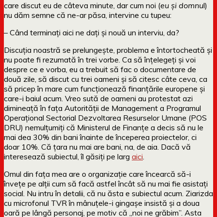
care discut eu de câteva minute, dar cum noi (
eu și domnu
l)
nu dăm semne că ne-ar păsa, intervine cu tupeu:
– Când terminați aici ne dați și nouă un interviu, da?
Discuția noastră se prelungește, problema e întortocheată și
nu poate fi rezumată în trei vorbe. Ca să înțelegeți și voi
despre ce e vorba, eu a trebuit să fac o documentare de
două zile, să discut cu trei oameni și să citesc câte ceva, ca
să pricep în mare cum funcționează finanțările europene și
care-i baiul acum. Vreo sută de oameni au protestat azi
dimineață în fața Autorității de Management a Programul
Operațional Sectorial Dezvoltarea Resurselor Umane (POS
DRU) nemulțumiți că Ministerul de Finanțe a decis să nu le
mai dea 30% din bani înainte de începerea proiectelor, ci
doar 10%. Că țara nu mai are bani, na, de aia. Dacă vă
interesează subiectul, îl găsiți pe larg
aici
.
Omul din fața mea are o organizație care încearcă să-i
învețe pe alții cum să facă astfel încât să nu mai fie asistați
social. Nu intru în detalii, că nu ăsta e subiectul acum. Ziarizda
cu microfonul TVR în mânuțele-i gingașe insistă și a doua
oară pe lângă personaj, pe motiv că „noi ne grăbim”. Asta