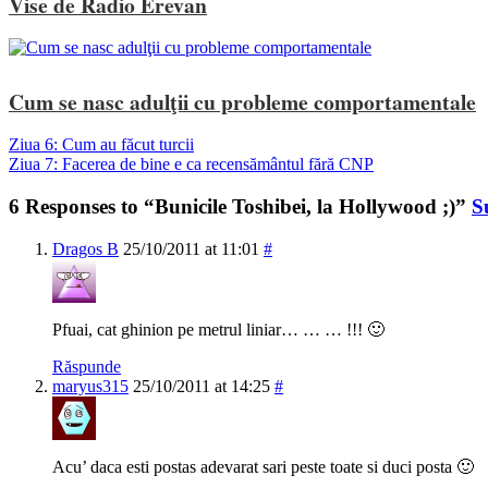
Vise de Radio Erevan
Cum se nasc adulţii cu probleme comportamentale
Ziua 6: Cum au făcut turcii
Ziua 7: Facerea de bine e ca recensământul fără CNP
6 Responses to “Bunicile Toshibei, la Hollywood ;)”
S
Dragos B
25/10/2011 at 11:01
#
Pfuai, cat ghinion pe metrul liniar… … … !!! 🙂
Răspunde
maryus315
25/10/2011 at 14:25
#
Acu’ daca esti postas adevarat sari peste toate si duci posta 🙂