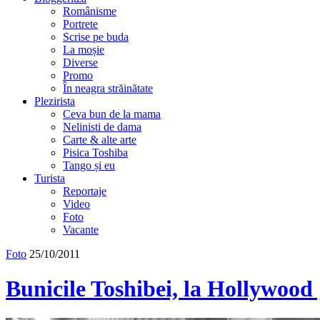
Românisme
Portrete
Scrise pe buda
La moșie
Diverse
Promo
În neagra străinătate
Plezirista
Ceva bun de la mama
Nelinisti de dama
Carte & alte arte
Pisica Toshiba
Tango și eu
Turista
Reportaje
Video
Foto
Vacante
Foto
25/10/2011
Bunicile Toshibei, la Hollywood 