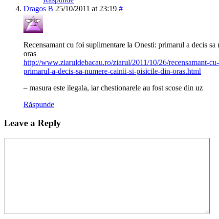
Dragos B
25/10/2011 at 23:19
#
Recensamant cu foi suplimentare la Onesti: primarul a decis sa n
oras
http://www.ziaruldebacau.ro/ziarul/2011/10/26/recensamant-cu-f
primarul-a-decis-sa-numere-cainii-si-pisicile-din-oras.html
– masura este ilegala, iar chestionarele au fost scose din uz
Răspunde
Leave a Reply