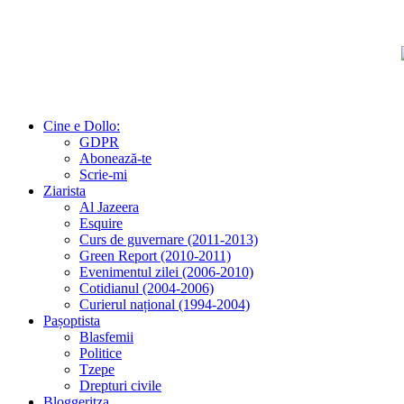
Cine e Dollo:
GDPR
Abonează-te
Scrie-mi
Ziarista
Al Jazeera
Esquire
Curs de guvernare (2011-2013)
Green Report (2010-2011)
Evenimentul zilei (2006-2010)
Cotidianul (2004-2006)
Curierul național (1994-2004)
Pașoptista
Blasfemii
Politice
Tzepe
Drepturi civile
Bloggeritza