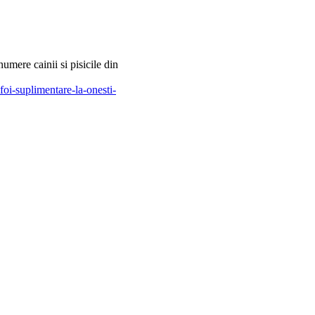
umere cainii si pisicile din
oi-suplimentare-la-onesti-