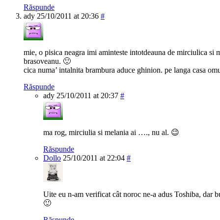
Răspunde
ady
25/10/2011 at 20:36
#
mie, o pisica neagra imi aminteste intotdeauna de mirciulica si m
brasoveanu. 🙂
cica numa’ intalnita brambura aduce ghinion. pe langa casa om
Răspunde
ady
25/10/2011 at 20:37
#
ma rog, mirciulia si melania ai …., nu al. 😉
Răspunde
Dollo
25/10/2011 at 22:04
#
Uite eu n-am verificat cât noroc ne-a adus Toshiba, dar bu
🙂
Răspunde