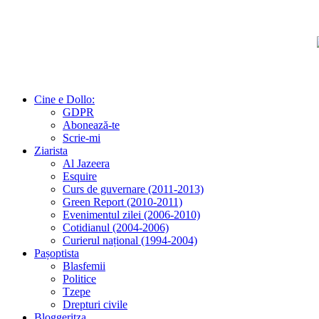
Cine e Dollo:
GDPR
Abonează-te
Scrie-mi
Ziarista
Al Jazeera
Esquire
Curs de guvernare (2011-2013)
Green Report (2010-2011)
Evenimentul zilei (2006-2010)
Cotidianul (2004-2006)
Curierul național (1994-2004)
Pașoptista
Blasfemii
Politice
Tzepe
Drepturi civile
Bloggeritza