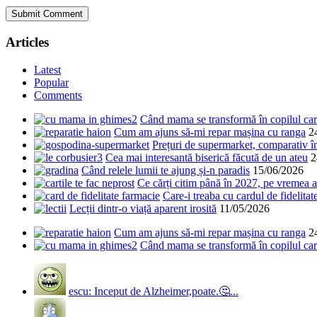
Articles
Latest
Popular
Comments
Când mama se transformă în copilul care
Cum am ajuns să-mi repar mașina cu ranga
2
Prețuri de supermarket, comparativ 
Cea mai interesantă biserică făcută de un ateu
2
Când relele lumii te ajung și-n paradis
15/06/2026
Ce cărți citim până în 2027, pe vremea a
Care-i treaba cu cardul de fidelitat
Lecții dintr-o viață aparent irosită
11/05/2026
Cum am ajuns să-mi repar mașina cu ranga
2
Când mama se transformă în copilul care
escu: Inceput de Alzheimer,poate.🤔...