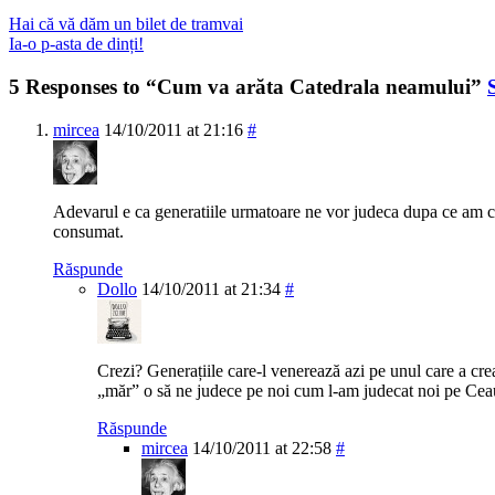
Hai că vă dăm un bilet de tramvai
Ia-o p-asta de dinți!
5 Responses to “Cum va arăta Catedrala neamului”
mircea
14/10/2011 at 21:16
#
Adevarul e ca generatiile urmatoare ne vor judeca dupa ce am c
consumat.
Răspunde
Dollo
14/10/2011 at 21:34
#
Crezi? Generațiile care-l venerează azi pe unul care a c
„măr” o să ne judece pe noi cum l-am judecat noi pe Ce
Răspunde
mircea
14/10/2011 at 22:58
#