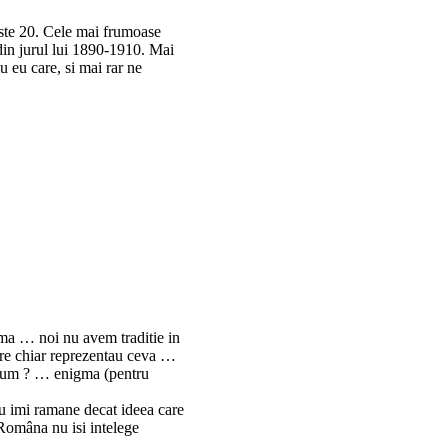
este 20. Cele mai frumoase
 din jurul lui 1890-1910. Mai
 eu care, si mai rar ne
ma … noi nu avem traditie in
care chiar reprezentau ceva …
 acum ? … enigma (pentru
nu imi ramane decat ideea care
Româna nu isi intelege