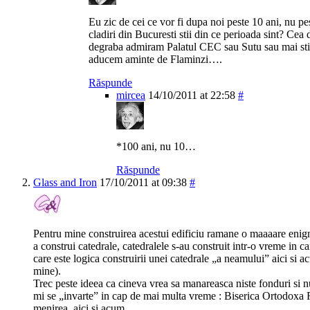
Eu zic de cei ce vor fi dupa noi peste 10 ani, nu p
cladiri din Bucuresti stii din ce perioada sint? Cea
degraba admiram Palatul CEC sau Sutu sau mai stiu
aducem aminte de Flaminzi….
Răspunde
mircea
14/10/2011 at 22:58
#
*100 ani, nu 10…
Răspunde
Glass and Iron
17/10/2011 at 09:38
#
Pentru mine construirea acestui edificiu ramane o maaaare enig
a construi catedrale, catedralele s-au construit intr-o vreme in 
care este logica construirii unei catedrale „a neamului” aici si
mine).
Trec peste ideea ca cineva vrea sa manareasca niste fonduri si 
mi se „invarte” in cap de mai multa vreme : Biserica Ortodoxa 
menirea, aici si acum.