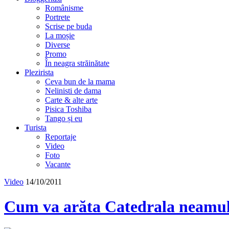
Românisme
Portrete
Scrise pe buda
La moșie
Diverse
Promo
În neagra străinătate
Plezirista
Ceva bun de la mama
Nelinisti de dama
Carte & alte arte
Pisica Toshiba
Tango și eu
Turista
Reportaje
Video
Foto
Vacante
Video
14/10/2011
Cum va arăta Catedrala neamu