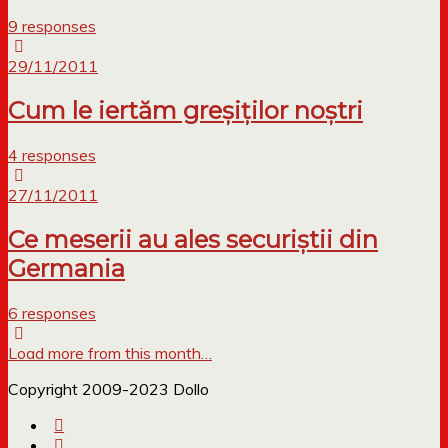
9 responses
29/11/2011
Cum le iertăm greşiţilor noştri
4 responses
27/11/2011
Ce meserii au ales securiștii din
Germania
6 responses
Load more from this month…
Copyright 2009-2023 Dollo