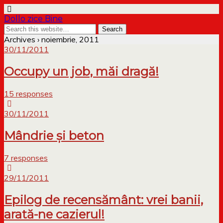
Dollo zice Bine
Archives › noiembrie, 2011
30/11/2011
Occupy un job, măi dragă!
15 responses
30/11/2011
Mândrie şi beton
7 responses
29/11/2011
Epilog de recensământ: vrei banii,
arată-ne cazierul!