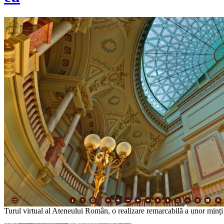
Turul virtual al Ateneului Român, o realizare remarcabilă a unor minți 