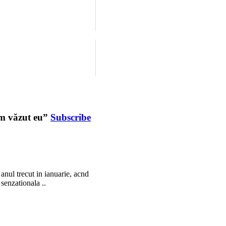
 am văzut eu”
Subscribe
anul trecut in ianuarie, acnd
 senzationala ..