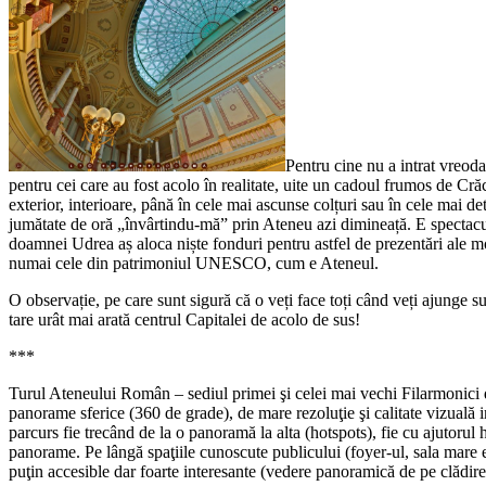
Pentru cine nu a intrat vreod
pentru cei care au fost acolo în realitate, uite un cadoul frumos de Crăci
exterior, interioare, până în cele mai ascunse colțuri sau în cele mai de
jumătate de oră „învârtindu-mă” prin Ateneu azi dimineață. E spectacul
doamnei Udrea aș aloca niște fonduri pentru astfel de prezentări al
numai cele din patrimoniul UNESCO, cum e Ateneul.
O observație, pe care sunt sigură că o veți face toți când veți ajunge s
tare urât mai arată centrul Capitalei de acolo de sus!
***
Turul Ateneului Român – sediul primei şi celei mai vechi Filarmonici 
panorame sferice (360 de grade), de mare rezoluţie şi calitate vizuală 
parcurs fie trecând de la o panoramă la alta (hotspots), fie cu ajutorul hăr
panorame. Pe lângă spaţiile cunoscute publicului (foyer-ul, sala mare etc
puţin accesible dar foarte interesante (vedere panoramică de pe clădire,