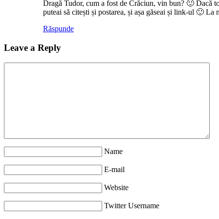
Dragă Tudor, cum a fost de Crăciun, vin bun? 🙂 Dacă tot 
puteai să citești și postarea, și așa găseai și link-ul 🙂 La m
Răspunde
Leave a Reply
Name
E-mail
Website
Twitter Username