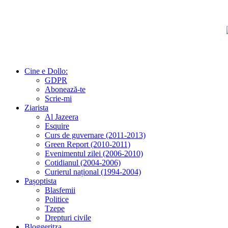
Cine e Dollo:
GDPR
Abonează-te
Scrie-mi
Ziarista
Al Jazeera
Esquire
Curs de guvernare (2011-2013)
Green Report (2010-2011)
Evenimentul zilei (2006-2010)
Cotidianul (2004-2006)
Curierul național (1994-2004)
Pașoptista
Blasfemii
Politice
Tzepe
Drepturi civile
Bloggeritza