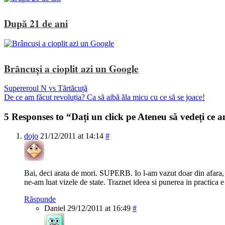
După 21 de ani
Brâncuși a cioplit azi un Google
Supereroul N vs Tărtăcuță
De ce am făcut revoluția? Ca să aibă ăla micu cu ce să se joace!
5 Responses to “Dați un click pe Ateneu să vedeți ce
dojo
21/12/2011 at 14:14
#
Bai, deci arata de mori. SUPERB. Io l-am vazut doar din afara, 
ne-am luat vizele de state. Traznet ideea si punerea in practica e
Răspunde
Daniel
29/12/2011 at 16:49
#