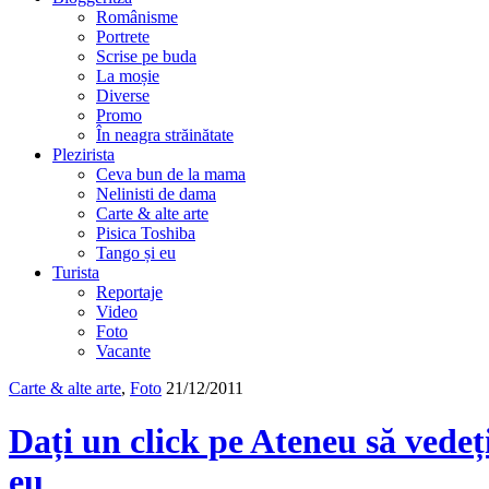
Românisme
Portrete
Scrise pe buda
La moșie
Diverse
Promo
În neagra străinătate
Plezirista
Ceva bun de la mama
Nelinisti de dama
Carte & alte arte
Pisica Toshiba
Tango și eu
Turista
Reportaje
Video
Foto
Vacante
Carte & alte arte
,
Foto
21/12/2011
Dați un click pe Ateneu să vedeț
eu