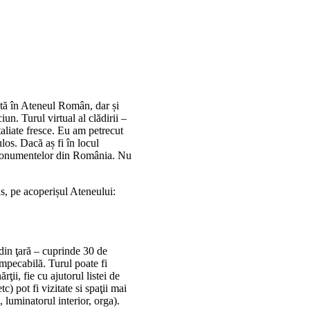
ată în Ateneul Român, dar și
un. Turul virtual al clădirii –
taliate fresce. Eu am petrecut
os. Dacă aș fi în locul
e monumentelor din România. Nu
us, pe acoperișul Ateneului:
din ţară – cuprinde 30 de
impecabilă. Turul poate fi
ţii, fie cu ajutorul listei de
) pot fi vizitate si spaţii mai
 luminatorul interior, orga).