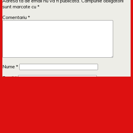
Adresa ta de email nu va fi publicată.
Câmpurile obligatorii
sunt marcate cu
*
Comentariu
*
Nume
*
Email
*
Site web
Anunță-mă prin email când apar comentarii noi.
Te poti
abona
si fara sa comentezi.
Copyright 2009-2023 Dollo