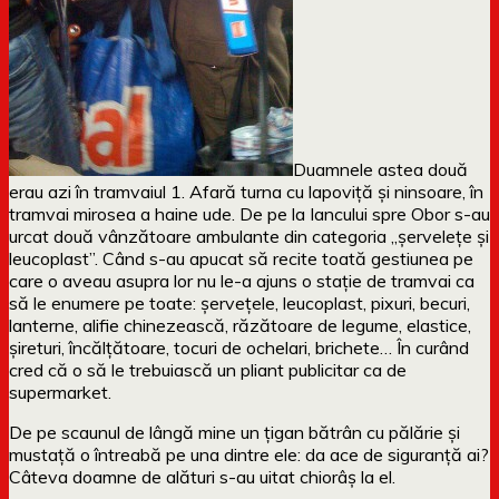
Duamnele astea două
erau azi în tramvaiul 1. Afară turna cu lapoviță și ninsoare, în
tramvai mirosea a haine ude. De pe la Iancului spre Obor s-au
urcat două vânzătoare ambulante din categoria „șervelețe și
leucoplast”. Când s-au apucat să recite toată gestiunea pe
care o aveau asupra lor nu le-a ajuns o stație de tramvai ca
să le enumere pe toate: șervețele, leucoplast, pixuri, becuri,
lanterne, alifie chinezească, răzătoare de legume, elastice,
șireturi, încălțătoare, tocuri de ochelari, brichete… În curând
cred că o să le trebuiască un pliant publicitar ca de
supermarket.
De pe scaunul de lângă mine un țigan bătrân cu pălărie și
mustață o întreabă pe
una dintre ele: da ace de siguranță ai?
Câteva doamne de alături s-au uitat chiorâș la el.