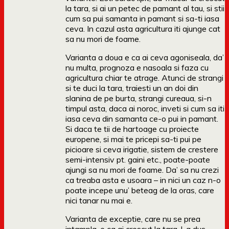
la tara, si ai un petec de pamant al tau, si stii
cum sa pui samanta in pamant si sa-ti iasa
ceva. In cazul asta agricultura iti ajunge cat
sa nu mori de foame.
Varianta a doua e ca ai ceva agoniseala, da’
nu multa, prognoza e nasoala si faza cu
agricultura chiar te atrage. Atunci de strangi
si te duci la tara, traiesti un an doi din
slanina de pe burta, strangi cureaua, si-n
timpul asta, daca ai noroc, inveti si cum sa iti
iasa ceva din samanta ce-o pui in pamant.
Si daca te tii de hartoage cu proiecte
europene, si mai te pricepi sa-ti pui pe
picioare si ceva irigatie, sistem de crestere
semi-intensiv pt. gaini etc., poate-poate
ajungi sa nu mori de foame. Da’ sa nu crezi
ca treaba asta e usoara – in nici un caz n-o
poate incepe unu’ beteag de la oras, care
nici tanar nu mai e.
Varianta de exceptie, care nu se prea