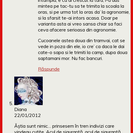
intampla, e ca ai crescut la tara, l-a dus
mintea pe tac-tu sa te trimita la scoala la
oras, si pe urma tot la oras da’ la agronomie,
si la sfarsit te-ai intors acasa. Doar pe
varianta asta ai vreo sansa chiar sa faci
ceva afacere serioasa din agronomie.
Cucoanele astea doua din tramvai, cat se
vede in poza din ele, io cre’ ca daca le dai
cate-o sapa si le trimiti la camp, dupa doua
saptamani mor. Nu fac bancuri.
Răspunde
Diana
22/01/2012
Ăștia sunt nimic… prinsesem în tren indivizi care
vindeau cutițe. Acul de siguranță, acul de siguranță…