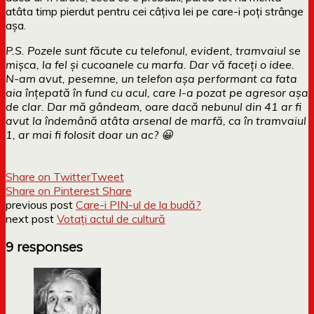
atâta timp pierdut pentru cei câțiva lei pe care-i poți strânge
așa.
P.S. Pozele sunt făcute cu telefonul, evident, tramvaiul se
mișca, la fel și cucoanele cu marfa. Dar vă faceți o idee.
N-am avut, pesemne, un telefon așa performant ca fata
aia înțepată în fund cu acul, care l-a pozat pe agresor așa
de clar. Dar mă gândeam, oare dacă nebunul din 41 ar fi
avut la îndemână atâta arsenal de marfă, ca în tramvaiul
1, ar mai fi folosit doar un ac? 😀
Share on Twitter
Tweet
Share on Pinterest
Share
previous post
Care-i PIN-ul de la budă?
next post
Votați actul de cultură
9 responses