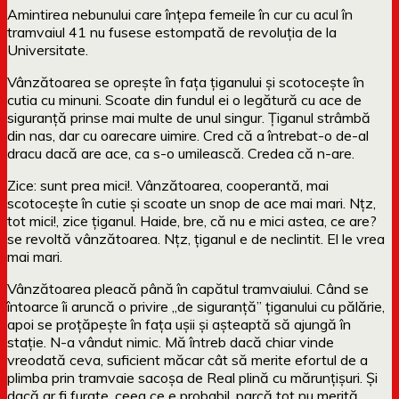
Amintirea nebunului care înțepa femeile în cur cu acul în
tramvaiul 41 nu fusese estompată de revoluția de la
Universitate.
Vânzătoarea se oprește în fața țiganului și scotocește în
cutia cu minuni. Scoate din fundul ei o legătură cu ace de
siguranță prinse mai multe de unul singur. Țiganul strâmbă
din nas, dar cu oarecare uimire. Cred că a întrebat-o de-al
dracu dacă are ace, ca s-o umilească. Credea că n-are.
Zice: sunt prea mici!. Vânzătoarea, cooperantă, mai
scotocește în cutie și scoate un snop de ace mai mari. Nțz,
tot mici!, zice țiganul. Haide, bre, că nu e mici astea, ce are?
se revoltă vânzătoarea. Nțz, țiganul e de neclintit. El le vrea
mai mari.
Vânzătoarea pleacă până în capătul tramvaiului. Când se
întoarce îi aruncă o privire „de siguranță” țiganului cu pălărie,
apoi se proțăpește în fața ușii și așteaptă să ajungă în
stație. N-a vândut nimic. Mă întreb dacă chiar vinde
vreodată ceva, suficient măcar cât să merite efortul de a
plimba prin tramvaie sacoșa de Real plină cu mărunțișuri. Și
dacă ar fi furate, ceea ce e probabil, parcă tot nu merită