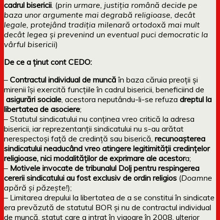
cadrul bisericii
. (
prin urmare, justiția română decide pe
baza unor argumente mai degrabă religioase, decât
legale, protejând tradiția milenară ortodoxă mai mult
decât legea și prevenind un eventual puci democratic la
vârful bisericii
)
De ce a ținut cont CEDO:
–
Contractul individual de muncă
în baza căruia preoții și
mirenii își exercită funcțiile în cadrul bisericii, beneficiind de
asigurări sociale
, acestora neputându-li-se refuza
dreptul la
libertatea de asociere
;
– Statutul sindicatului nu conținea vreo critică la adresa
bisericii, iar reprezentanții sindicatului nu s-au arătat
nerespectoși față de credință sau biserică,
recunoașterea
sindicatului neaducând vreo atingere legitimității credințelor
religioase, nici modalităților de exprimare ale acestor
a;
–
Motivele invocate de tribunalul Dolj pentru respingerea
cererii sindicatului au fost exclusiv de ordin religios
(
Doamne
apără și păzește
!
);
– Limitarea drepului la libertatea de a se constitui în sindicate
era prevăzută de statutul BOR și nu de contractul individual
de muncă, statut care a intrat în vigoare în 2008, ulterior