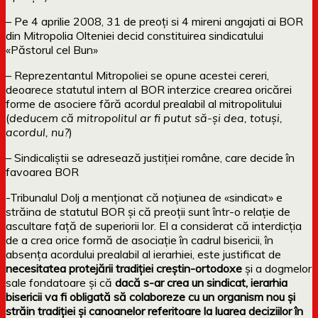
– Pe 4 aprilie 2008, 31 de preoți si 4 mireni angajati ai BOR
din Mitropolia Olteniei decid constituirea sindicatului
«Păstorul cel Bun»
– Reprezentantul Mitropoliei se opune acestei cereri,
deoarece statutul intern al BOR interzice crearea oricărei
forme de asociere fără acordul prealabil al mitropolitului
(
deducem că mitropolitul ar fi putut să-și dea, totuși,
acordul, nu?
)
– Sindicaliștii se adresează justiției române, care decide în
favoarea BOR
-Tribunalul Dolj a menționat că noțiunea de «sindicat» e
străina de statutul BOR și că preoții sunt într-o relație de
ascultare față de superiorii lor. El a considerat că interdicția
de a crea orice formă de asociație în cadrul bisericii, în
absența acordului prealabil al ierarhiei, este justificat de
necesitatea protejării tradiției creștin-ortodoxe
și a dogmelor
sale fondatoare și că
dacă s-ar crea un sindicat, ierarhia
bisericii va fi obligată să colaboreze cu un organism nou și
străin tradiției și canoanelor referitoare la luarea deciziilor în