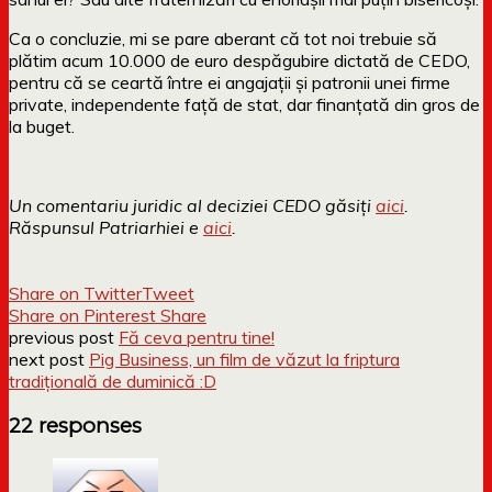
Ca o concluzie, mi se pare aberant că tot noi trebuie să
plătim acum 10.000 de euro despăgubire dictată de CEDO,
pentru că se ceartă între ei angajații și patronii unei firme
private, independente față de stat, dar finanțată din gros de
la buget.
Un comentariu juridic al deciziei CEDO găsiți
aici
.
Răspunsul Patriarhiei e
aici
.
Share on Twitter
Tweet
Share on Pinterest
Share
previous post
Fă ceva pentru tine!
next post
Pig Business, un film de văzut la friptura
tradițională de duminică :D
22 responses