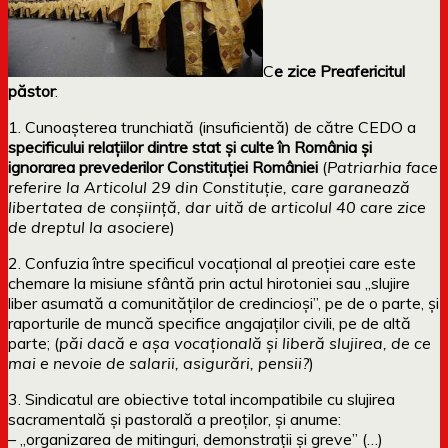
C
e zice Preafericitul
păstor
:
1. Cunoaşterea trunchiată (insuficientă) de către CEDO a
specificului relaţiilor dintre stat şi culte în România şi
ignorarea prevederilor Constituţiei României
(
Patriarhia face
referire la Articolul 29 din Constituție, care garanează
libertatea de conșiință, dar uită de articolul 40 care zice
de dreptul la asociere
)
2. Confuzia între specificul vocaţional al preoţiei care este
chemare la misiune sfântă prin actul hirotoniei sau „slujire
liber asumată a comunităţilor de credincioşi”, pe de o parte, şi
raporturile de muncă specifice angajaţilor civili, pe de altă
parte; (
păi dacă e așa vocațională și liberă slujirea, de ce
mai e nevoie de salarii, asigurări, pensii?
)
3. Sindicatul are obiective total incompatibile cu slujirea
sacramentală şi pastorală a preoţilor, şi anume:
– „organizarea de mitinguri, demonstraţii şi greve” (…)