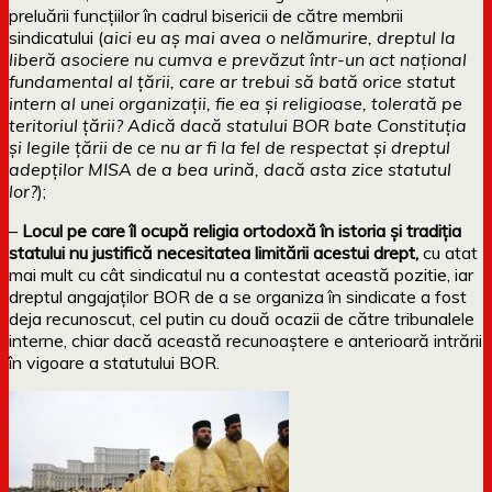
preluării funcțiilor în cadrul bisericii de către membrii
sindicatului (
aici eu aș mai avea o nelămurire, dreptul la
liberă asociere nu cumva e prevăzut într-un act național
fundamental al țării, care ar trebui să bată orice statut
intern al unei organizații, fie ea și religioase, tolerată pe
teritoriul țării? Adică dacă statului BOR bate Constituția
și legile țării de ce nu ar fi la fel de respectat și dreptul
adepților MISA de a bea urină, dacă asta zice statutul
lor?
);
–
Locul pe care îl ocupă religia ortodoxă în istoria și tradiția
statului nu justifică necesitatea limitării acestui drept,
cu atat
mai mult cu cât sindicatul nu a contestat această pozitie, iar
dreptul angajaților BOR de a se organiza în sindicate a fost
deja recunoscut, cel putin cu două ocazii de către tribunalele
interne, chiar dacă această recunoaștere e anterioară intrării
în vigoare a statutului BOR.