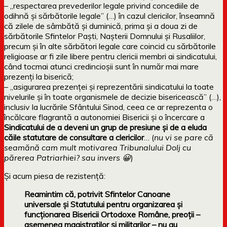
– „respectarea prevederilor legale privind concediile de
odihnă şi sărbătorile legale” (…) în cazul clericilor, înseamnă
că zilele de sâmbătă şi duminică, prima şi a doua zi de
sărbătorile Sfintelor Paşti, Naşterii Domnului şi Rusaliilor,
precum şi în alte sărbători legale care coincid cu sărbătorile
religioase ar fi zile libere pentru clericii membri ai sindicatului,
când tocmai atunci credincioşii sunt în număr mai mare
prezenţi la biserică;
– „asigurarea prezenţei şi reprezentării sindicatului la toate
nivelurile şi în toate organismele de decizie bisericească” (…),
inclusiv la lucrările Sfântului Sinod, ceea ce ar reprezenta o
încălcare flagrantă a autonomiei Bisericii şi o încercare a
Sindicatului de a deveni un grup de presiune şi de a eluda
căile statutare de consultare a clericilor
… (
nu vi se pare că
seamănă cam mult motivarea Tribunalului Dolj cu
părerea Patriarhiei? sau invers 😀
)
Și acum piesa de rezistență:
Reamintim că, potrivit Sfintelor Canoane
universale şi Statutului pentru organizarea şi
funcţionarea Bisericii Ortodoxe Române, preoţii –
asemenea magistraţilor şi militarilor – nu au