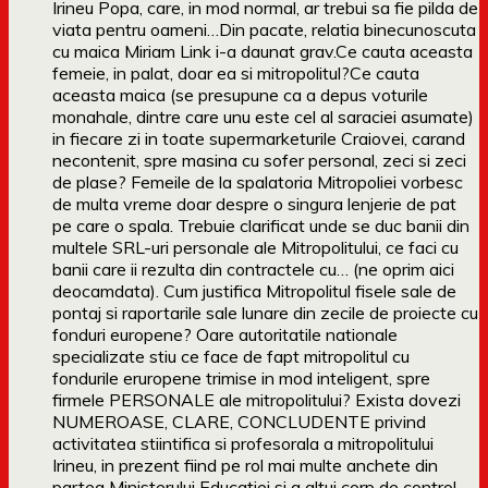
Irineu Popa, care, in mod normal, ar trebui sa fie pilda de
viata pentru oameni…Din pacate, relatia binecunoscuta
cu maica Miriam Link i-a daunat grav.Ce cauta aceasta
femeie, in palat, doar ea si mitropolitul?Ce cauta
aceasta maica (se presupune ca a depus voturile
monahale, dintre care unu este cel al saraciei asumate)
in fiecare zi in toate supermarketurile Craiovei, carand
necontenit, spre masina cu sofer personal, zeci si zeci
de plase? Femeile de la spalatoria Mitropoliei vorbesc
de multa vreme doar despre o singura lenjerie de pat
pe care o spala. Trebuie clarificat unde se duc banii din
multele SRL-uri personale ale Mitropolitului, ce faci cu
banii care ii rezulta din contractele cu… (ne oprim aici
deocamdata). Cum justifica Mitropolitul fisele sale de
pontaj si raportarile sale lunare din zecile de proiecte cu
fonduri europene? Oare autoritatile nationale
specializate stiu ce face de fapt mitropolitul cu
fondurile eruropene trimise in mod inteligent, spre
firmele PERSONALE ale mitropolitului? Exista dovezi
NUMEROASE, CLARE, CONCLUDENTE privind
activitatea stiintifica si profesorala a mitropolitului
Irineu, in prezent fiind pe rol mai multe anchete din
partea Ministerului Educatiei si a altui corp de control