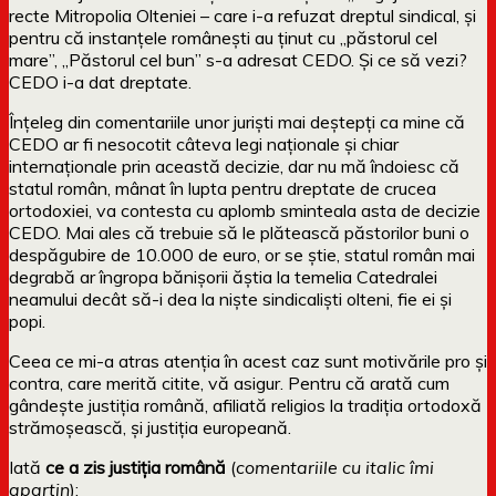
recte Mitropolia Olteniei – care i-a refuzat dreptul sindical, și
pentru că instanțele românești au ținut cu „păstorul cel
mare”, „Păstorul cel bun” s-a adresat CEDO. Și ce să vezi?
CEDO i-a dat dreptate.
Înțeleg din comentariile unor juriști mai deștepți ca mine că
CEDO ar fi nesocotit câteva legi naționale și chiar
internaționale prin această decizie, dar nu mă îndoiesc că
statul român, mânat în lupta pentru dreptate de crucea
ortodoxiei, va contesta cu aplomb sminteala asta de decizie
CEDO. Mai ales că trebuie să le plătească păstorilor buni o
despăgubire de 10.000 de euro, or se știe, statul român mai
degrabă ar îngropa bănișorii ăștia la temelia Catedralei
neamului decât să-i dea la niște sindicaliști olteni, fie ei și
popi.
Ceea ce mi-a atras atenția în acest caz sunt motivările pro și
contra, care merită citite, vă asigur. Pentru că arată cum
gândește justiția română, afiliată religios la tradiția ortodoxă
strămoșească, și justiția europeană.
Iată
ce a zis justiția română
(
comentariile cu italic îmi
aparțin
):