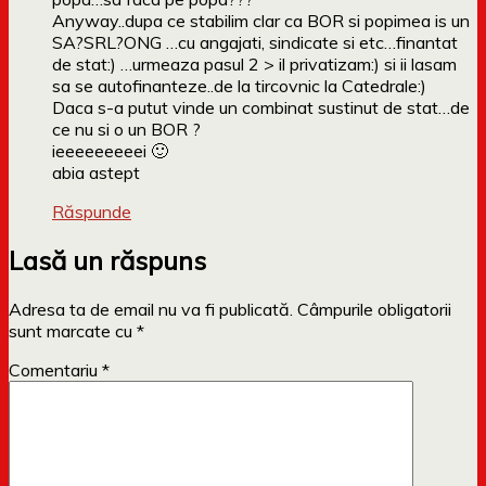
Anyway..dupa ce stabilim clar ca BOR si popimea is un
SA?SRL?ONG …cu angajati, sindicate si etc…finantat
de stat:) …urmeaza pasul 2 > il privatizam:) si ii lasam
sa se autofinanteze..de la tircovnic la Catedrale:)
Daca s-a putut vinde un combinat sustinut de stat…de
ce nu si o un BOR ?
ieeeeeeeeei 🙂
abia astept
Răspunde
Lasă un răspuns
Adresa ta de email nu va fi publicată.
Câmpurile obligatorii
sunt marcate cu
*
Comentariu
*