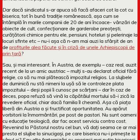
Dar dacă sindicatul s-ar apuca să facă afaceri cot la cot cu
biserica, tot în bună tradiție românească, așa cum se
întâmplă în marile companii de 20 de ani încoace- vânzări de
obiecte de cult, confecționare de garderobe preoțești,
curățătorii chimice pentru ele, pensiuni, hoteluri și pelerinaje la
locuri sfinte etc – nu-i așa că n-am mai auzi la sfârșit de an
de
profiturile alea făcute și în criză de unele Arhiepiscopii de
prin țară
?
Sau, și mai interesant. În Austria, de exemplu – caz real, auzit
recent de la un amic austriac – mulți s-au declarat oficial fără
religie, ca să nu mai plătească impozitul religios. La slujbele
de duminică nu stă nimeni la ușă să le controleze plata
impozitului – deși popii îi cunosc pe scârțani – dar în caz de
deces, popa refuză să vină la căpătâiul mortului să-i zică la
revedere oficial, chiar dacă familia îl cheamă. Așa că piața
liberă din Austria a și fructificat oportunitatea. Au apărut
vorbitorii la înmormântări, pe post de pastori. Nu sunt oameni
cu educație teologică, dar fac acest serviciu contra cost.
Revenind la Păstorul nostru cel bun, vă dați seama ce ar mai
presta el slujbe la sinucigași, pe care biserica nu-i primește la
sânul ei? Sau alte fraternizări cu enoriașii mai puțin bisericoși.