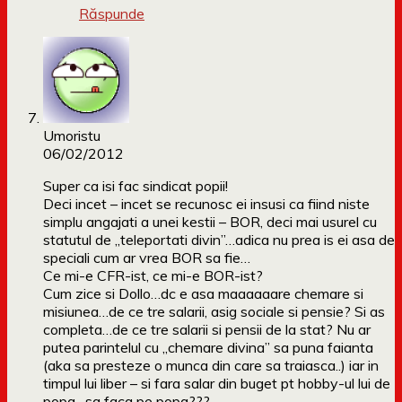
Răspunde
Umoristu
06/02/2012
Super ca isi fac sindicat popii!
Deci incet – incet se recunosc ei insusi ca fiind niste
simplu angajati a unei kestii – BOR, deci mai usurel cu
statutul de „teleportati divin”…adica nu prea is ei asa de
speciali cum ar vrea BOR sa fie…
Ce mi-e CFR-ist, ce mi-e BOR-ist?
Cum zice si Dollo…dc e asa maaaaaare chemare si
misiunea…de ce tre salarii, asig sociale si pensie? Si as
completa…de ce tre salarii si pensii de la stat? Nu ar
putea parintelul cu „chemare divina” sa puna faianta
(aka sa presteze o munca din care sa traiasca..) iar in
timpul lui liber – si fara salar din buget pt hobby-ul lui de
popa…sa faca pe popa???