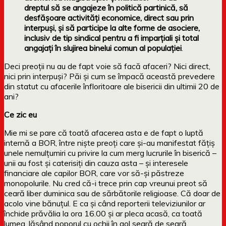
dreptul să se angajeze în politică partinică, să
desfăşoare activităţi economice, direct sau prin
interpuşi, şi să participe la alte forme de asociere,
inclusiv de tip sindical pentru a fi imparţiali şi total
angajaţi în slujirea binelui comun al populaţiei
.
Deci preoții nu au de fapt voie să facă afaceri? Nici direct,
nici prin interpuși? Păi și cum se împacă această prevedere
din statut cu afacerile înfloritoare ale bisericii din ultimii 20 de
ani?
Ce zic eu
Mie mi se pare că toată afacerea asta e de fapt o luptă
internă a BOR, între niște preoți care și-au manifestat fățiș
unele nemulțumiri cu privire la cum merg lucrurile în biserică –
unii au fost și caterisiți din cauza asta – și interesele
financiare ale capilor BOR, care vor să-și păstreze
monopolurile. Nu cred că-i trece prin cap vreunui preot să
ceară liber duminica sau de sărbătorile religioase. Că doar de
acolo vine bănuțul. E ca și când reporterii televiziunilor ar
închide prăvălia la ora 16.00 și ar pleca acasă, ca toată
lumea, lăsând poporul cu ochii în gol seară de seară.