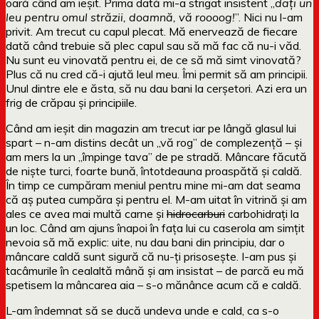
oară când am ieșit. Prima dată mi-a strigat insistent „
dați un
leu pentru omul străzii, doamnă, vă roooog!
”. Nici nu l-am
privit. Am trecut cu capul plecat. Mă enervează de fiecare
dată când trebuie să plec capul sau să mă fac că nu-i văd.
Nu sunt eu vinovată pentru ei, de ce să mă simt vinovată?
Plus că nu cred că-i ajută leul meu. Îmi permit să am principii.
Unul dintre ele e ăsta, să nu dau bani la cerșetori. Azi era un
frig de crăpau și principiile.
Când am ieșit din magazin am trecut iar pe lângă glasul lui
spart – n-am distins decât un „vă rog” de complezență – și
am mers la un „împinge tava” de pe stradă. Mâncare făcută
de niște turci, foarte bună, întotdeauna proaspătă și caldă.
În timp ce cumpăram meniul pentru mine mi-am dat seama
că aș putea cumpăra și pentru el. M-am uitat în vitrină și am
ales ce avea mai multă carne și
hidrocarburi
carbohidrați la
un loc. Când am ajuns înapoi în fața lui cu caserola am simțit
nevoia să mă explic: uite, nu dau bani din principiu, dar o
mâncare caldă sunt sigură că nu-ți prisosește. I-am pus și
tacâmurile în cealaltă mână și am insistat – de parcă eu mă
spetisem la mâncarea aia – s-o mănânce acum că e caldă.
L-am îndemnat să se ducă undeva unde e cald, ca s-o