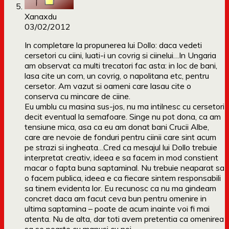
Xanaxdu
03/02/2012
In completare la propunerea lui Dollo: daca vedeti
cersetori cu ciini, luati-i un covrig si ciinelui…In Ungaria
am observat ca multi trecatori fac asta: in loc de bani,
lasa cite un corn, un covrig, o napolitana etc, pentru
cersetor. Am vazut si oameni care lasau cite o
conserva cu mincare de ciine.
Eu umblu cu masina sus-jos, nu ma intilnesc cu cersetori
decit eventual la semafoare. Singe nu pot dona, ca am
tensiune mica, asa ca eu am donat bani Crucii Albe,
care are nevoie de fonduri pentru ciinii care sint acum
pe strazi si ingheata…Cred ca mesajul lui Dollo trebuie
interpretat creativ, ideea e sa facem in mod constient
macar o fapta buna saptaminal. Nu trebuie neaparat sa
o facem publica, ideea e ca fiecare sintem responsabili
sa tinem evidenta lor. Eu recunosc ca nu ma gindeam
concret daca am facut ceva bun pentru omenire in
ultima saptamina – poate de acum inainte voi fi mai
atenta. Nu de alta, dar toti avem pretentia ca omenirea