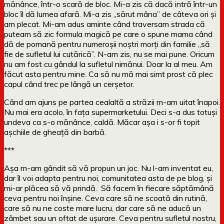
mănânce, într-o scară de bloc. Mi-a zis că dacă intră într-un
bloc îl dă lumea afară. Mi-a zis „sărut mâna” de câteva ori şi
am plecat. Mi-am adus aminte când traversam strada că
puteam să zic formula magică pe care o spune mama când
dă de pomană pentru numeroșii noștri morți din familie „să
fie de sufletul lui cutărică”. N-am zis, nu se mai pune. Oricum
nu am fost cu gândul la sufletul nimănui. Doar la al meu. Am
făcut asta pentru mine. Ca să nu mă mai simt prost că plec
capul când trec pe lângă un cerșetor.
Când am ajuns pe partea cealaltă a străzii m-am uitat înapoi.
Nu mai era acolo, în fața supermarketului. Deci s-a dus totuși
undeva ca s-o mănânce, caldă. Măcar așa i s-or fi topit
așchiile de gheață din barbă.
***
Așa m-am gândit să vă propun un joc. Nu l-am inventat eu,
dar îl voi adapta pentru noi, comunitatea asta de pe blog, și
mi-ar plăcea să vă prindă. Să facem în fiecare săptămână
ceva pentru noi înșine. Ceva care să ne scoată din rutină,
care să nu ne coste mare lucru, dar care să ne aducă un
zâmbet sau un oftat de ușurare. Ceva pentru sufletul nostru,