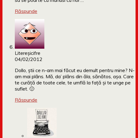
sa se poarte cu manusi cu noi …
Răspunde
Litereşicifre
04/02/2012
Dollo, ştii ce n-am mai făcut eu demult pentru mine? N-
am mai plâns. Mă, da’ plâns din ăla, sănătos, aşa. Care
te curăţă de toate cele, te umflă la faţă şi te unge pe
suflet. 🙂
Răspunde