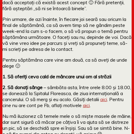
dacă acceptați că există acest concept 🙂 Fără pretenții,
fără așteptări „să ni se întoarcă binele”.
Prin urmare, de azi înainte, în fiecare joi seară sau oricum la
final de săptămână, ca să avem timp să ne gândim peste
week-end la cum s-o facem, o să vă propun o temă pentru
săptămâna următoare. O faceți sau nu, depinde de voi. Dacă
vă vine vreo idee pe parcurs și vreți să propuneți teme, să-
mi scrieți pe adresa de la contact.
Pentru săptămâna care vine am două, ca să aveți de unde
alege 🙂
1. Să oferiți ceva cald de mâncare unui om al străzii
2. Să donați sânge
– sâmbăta asta, între orele 8.00 și 18.00,
se donează la Spitalul Floreasca, de ziua internațională a
cancerului. O să merg și eu acolo. Găsiți detalii
aici
. Pentru
cine nu are cont pe Fb, aflați motivele
aici
.
Nu mă iluzionez că temele mele o să miște masele de mâine,
dar sunt sigură că măcar pe câțiva îi va ajuta să se distreze
un pic, să se deschidă spre ei înșiși. Sau să se simtă bine. N-
o să fie numai din astea cu donații, vă asigur 😉