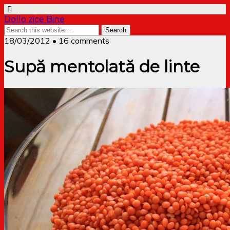
Dollo zice Bine
18/03/2012 • 16 comments
Supă mentolată de linte