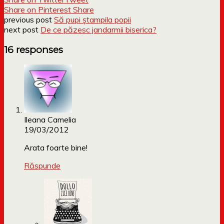
Share on Pinterest
Share
previous post
Să pupi ștampila popii
next post
De ce păzesc jandarmii biserica?
16 responses
Ileana Camelia
19/03/2012
Arata foarte bine!
Răspunde