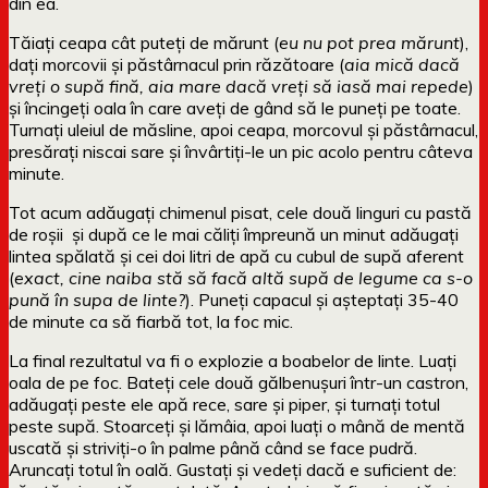
din ea.
Tăiați ceapa cât puteți de mărunt (
eu nu pot prea mărunt
),
dați morcovii și păstârnacul prin răzătoare (
aia mică dacă
vreți o supă fină, aia mare dacă vreți să iasă mai repede
)
și încingeți oala în care aveți de gând să le puneți pe toate.
Turnați uleiul de măsline, apoi ceapa, morcovul și păstârnacul,
presărați niscai sare și învârtiți-le un pic acolo pentru câteva
minute.
Tot acum adăugați chimenul pisat, cele două linguri cu pastă
de roșii și după ce le mai căliți împreună un minut adăugați
lintea spălată și cei doi litri de apă cu cubul de supă aferent
(
exact, cine naiba stă să facă altă supă de legume ca s-o
pună în supa de linte?
). Puneți capacul și așteptați 35-40
de minute ca să fiarbă tot, la foc mic.
La final rezultatul va fi o explozie a boabelor de linte. Luați
oala de pe foc. Bateți cele două gălbenușuri într-un castron,
adăugați peste ele apă rece, sare și piper, și turnați totul
peste supă. Stoarceți și lămâia, apoi luați o mână de mentă
uscată și striviți-o în palme până când se face pudră.
Aruncați totul în oală. Gustați și vedeți dacă e suficient de: