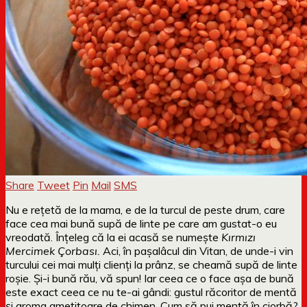
Share
Tweet
Pin
Mail
SMS
Nu e rețetă de la mama, e de la turcul de peste drum, care
face cea mai bună supă de linte pe care am gustat-o eu
vreodată. Înțeleg că la ei acasă se numește
Kırmızı
Mercimek Çorbası.
Aci, în pașalâcul din Vitan, de unde-i vin
turcului cei mai mulți clienți la prânz, se cheamă supă de linte
roșie. Și-i bună rău, vă spun! Iar ceea ce o face așa de bună
este exact ceea ce nu te-ai gândi: gustul răcoritor de mentă
și aroma amețitoare de chimen. Cum să pui mentă în ciorbă?