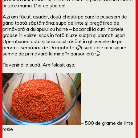
ar zice mama. Dar ce știe ea!
Azi am făcut, așadar, două chestii pe care le pusesem de
gând toată săptămâna: supa de linte și pregătirea de
primăvară a dulapului cu haine – bocancii la cutii, hainele
groase în valize, scos în față bluze subțiri și pantofi ușori.
Operațiunea asta și busuiocul răsărit în ghivecele de pe
pervaz (
semănat de Dragobete 😛
) sunt cele mai sigure
semne de primăvară la mine în garsonieră 🙂
Revenind la supă. Am folosit așa:
– 500 de grame de linte
roșie