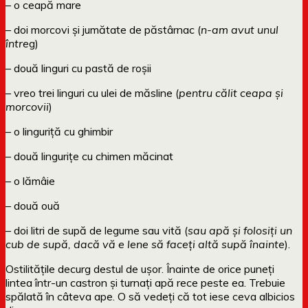
– o ceapă mare
– doi morcovi și jumătate de păstârnac (
n-am avut unul
între
g)
– două linguri cu pastă de roșii
– vreo trei linguri cu ulei de măsline (
pentru călit ceapa și
morcovii
)
– o linguriță cu ghimbir
– două lingurițe cu chimen măcinat
– o lămâie
– două ouă
– doi litri de supă de legume sau vită (
sau apă și folosiți un
cub de supă, dacă vă e lene să faceți altă supă înainte
).
Ostilitățile decurg destul de ușor. Înainte de orice puneți
lintea într-un castron și turnați apă rece peste ea. Trebuie
spălată în câteva ape. O să vedeți că tot iese ceva albicios