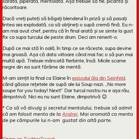
sărată, piperată, mentolată. Așa trebuie să fie, picantă și
răcoritoare.
Dacă vreți puteți să băgați blenderul în priză și să pasați
lintea aia explodată, ca să obțineți o supă cremă fină. Eu n-
am mai avut chef, pentru că în final arată și se simte la gust
fix ca supa turcului de peste drum. Deci am nimerit-o.
După ce mai stă în oală, în timp ce se răceste, supa devine
mai groasă. Așa că data viitoare când mai fac o să pun mai
multă apă. Trebuie mâncată fierbinte, însă. Micile scame
negre din ea sunt fărâme de mentă.
M-am simțit la final ca Elaine în
episodul ăla din Seinfeld
,
când găsise rețetele de supă ale lui Soup nazi. „No more
soupe for you today! Next!” Dar turcul nostru nu e așa rău,
dimpotrivă. Nici eu nu sunt Elaine, dimpotrivă 😉
*
Ca să vă divulg și secretul mentolului, trebuie să admit
că am folosit menta de la
Andrei
. Mai aromată ca menta
de pe câmpurile lui n-am gustat din altă parte.
Share on Twitter
Tweet