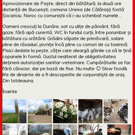
Aprovizionare de Paște, direct din bătătură, la două ore
distanță de București, comuna Unirea (de Călărași) fostă
Șocariciu. Noroc cu comuniștii că i-au schimbat numele…
Oameni crescuți la Dunăre, sat cu ulițe de pământ, fără
gaze, fără apă curentă, WC în fundul curții, între porumbar și
bătătura cu orătănii. Grădini săpate de primăvară, solare
pline de răsaduri, pivnițe încă pline cu comori de cu toamnă.
Pisici dedate la pește, căței care aleargă găinile ca să le țină
copanele în formă. Gustul nealterat de obligativitatea
deținerii autorizației sanitar-veterinare. Cumpărăturile se fac
fără cărucior, dar pe bază de fise. Nu multe 🙂 Slow food&
life de dinainte de a fi descoperite de corporatiștii de oraș.
Din totdeauna.
Înainte