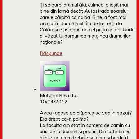
Ți se pare, drumul ăla, culmea, a ieșit mai
bine din iarnă decât Autostrada soarelui,
care e cârpită ca naiba. Bine, a fost mai
circulată, dar drumul ăla de la Lehliu la
Călărași e așa bun de cel puțin un an. Unde
ai văzut tu borduri pe marginea drumurilor
naționale?
Răspunde
Motanul Revoltat
10/04/2012
Avea fagase pe el(parca se vad in poza)?
Era drept ca-n palma?
La faculta am stat in camera de camin cu
unul de la drumuri si poduri. Din cate tin eu
minte, un drum trebuie sa aiba si borduri:).