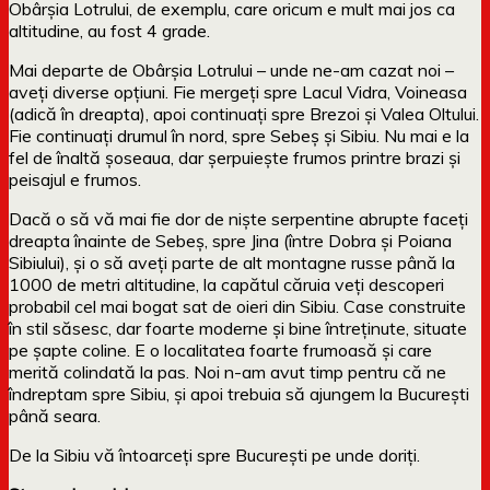
Obârșia Lotrului, de exemplu, care oricum e mult mai jos ca
altitudine, au fost 4 grade.
Mai departe de Obârșia Lotrului – unde ne-am cazat noi –
aveți diverse opțiuni. Fie mergeți spre Lacul Vidra, Voineasa
(adică în dreapta), apoi continuați spre Brezoi și Valea Oltului.
Fie continuați drumul în nord, spre Sebeș și Sibiu. Nu mai e la
fel de înaltă șoseaua, dar șerpuiește frumos printre brazi și
peisajul e frumos.
Dacă o să vă mai fie dor de niște serpentine abrupte faceți
dreapta înainte de Sebeș, spre Jina (între Dobra și Poiana
Sibiului), și o să aveți parte de alt montagne russe până la
1000 de metri altitudine, la capătul căruia veți descoperi
probabil cel mai bogat sat de oieri din Sibiu. Case construite
în stil săsesc, dar foarte moderne și bine întreținute, situate
pe șapte coline. E o localitatea foarte frumoasă și care
merită colindată la pas. Noi n-am avut timp pentru că ne
îndreptam spre Sibiu, și apoi trebuia să ajungem la București
până seara.
De la Sibiu vă întoarceți spre București pe unde doriți.