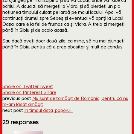
ochiul. A doua zi să mergeți la Vidra, și să pierdeți un pic
noțiunea timpului culcat pe iarbă pe malul lacului. Apoi vă
continuați drumul spre Sebeș și eventual vă opriți la Lacul
Oașa, care e la fel de frumos ca și Vidra. A treia zi mergeți
până în Sibiu și de acolo acasă.
Sau dacă aveți doar două zile, ca mine, să nu mai ajungeți
până în Sibiu, pentru că e prea obositor și mult de condus.
Share on Twitter
Tweet
Share on Pinterest
Share
previous post
Nu sunt dezamăgit de România, pentru că nu
m-am lăsat amăgit
next post
În timpul ăsta, poporul...
29 responses