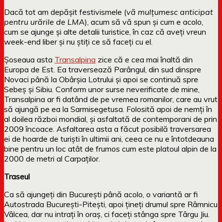
Dacă tot am depășit festivismele (
vă mulțumesc anticipat
pentru urările de LMA
), acum să vă spun și cum e acolo,
cum se ajunge și alte detalii turistice, în caz că aveți vreun
week-end liber și nu știți ce să faceți cu el.
Șoseaua asta
Transalpina
zice că e cea mai înaltă din
Europa de Est. Ea traversează Parângul, din sud dinspre
Novaci până la Obârșia Lotrului și apoi se continuă spre
Sebeș și Sibiu. Conform unor surse neverificate de mine,
Transalpina ar fi datând de pe vremea romanilor, care au vrut
să ajungă pe ea la Sarmisegetusa. Folosită apoi de nemți în
al doilea război mondial, și asfaltată de contemporani de prin
2009 încoace. Asfaltarea asta a făcut posibilă traversarea
ei de hoarde de turiști în ultimii ani, ceea ce nu e întotdeauna
bine pentru un loc atât de frumos cum este platoul alpin de la
2000 de metri al Carpaților.
Traseul
Ca să ajungeți din București până acolo, o variantă ar fi
Autostrada București-Pitești, apoi țineți drumul spre Râmnicu
Vâlcea, dar nu intrați în oraș, ci faceți stânga spre Târgu Jiu.