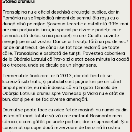
Starea drumului
Transalpina nu e oficial deschisă circulației publice, dar în
România nu se împiedică nimeni de semnul ăla roșu cu o
dungă albă pe mijloc. Șoseaua teoretic e asfaltată 99%, mai
are mici porțiuni în lucru, în special pe diverse podețe, nu e
semnalizată deloc și nici parapeți nu are. Cu alte cuvinte
mergeți pe riscul vostru. Dar ce ar fi viața fără un pic de risc?
Iar de anul trecut, de când i se tot face reclamă pe toate
căile, Transalpina e asaltată de turiști. Povestea cabaniera
de la Obârșia Lotrului că într-o zi a stat zece minute la coadă
la o trecere, unde se circula pe un singur sens.
Termenul de finalizare ar fi 2013, dar dat fiind că se
lucrează sub trafic, și probabil sunt puține luni pe an când
timpul permite, eu mă îndoiesc că va fi gata. Dincolo de
Obârșia Lotrului, drumul spre Voineasa și Vidra nu e atât de
bun, dar și pe el se fac diverse amenajări.
Drumul se poate face cu orice fel de mașină, nu numai cu din
astea off road, totul e să vă urce motorul. Rosinanta mea,
săraca, a cam gâfâit pe unele porțiuni, dar a supraviețuit. Și a
consumat aproape două rezervoare de benzină în astea