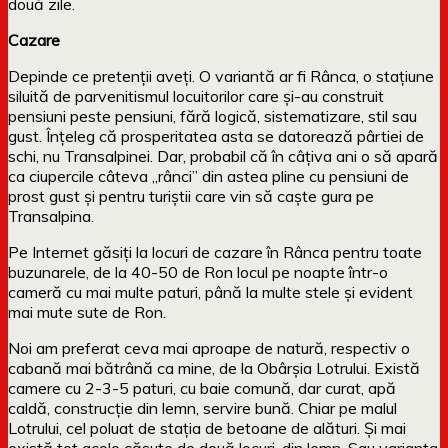
două zile.
Cazare
Depinde ce pretenții aveți. O variantă ar fi Rânca, o stațiune
siluită de parvenitismul locuitorilor care și-au construit
pensiuni peste pensiuni, fără logică, sistematizare, stil sau
gust. Înțeleg că prosperitatea asta se datorează pârtiei de
schi, nu Transalpinei. Dar, probabil că în câțiva ani o să apară
ca ciupercile câteva „rânci” din astea pline cu pensiuni de
prost gust și pentru turiștii care vin să caște gura pe
Transalpina.
Pe Internet găsiți la locuri de cazare în Rânca pentru toate
buzunarele, de la 40-50 de Ron locul pe noapte într-o
cameră cu mai multe paturi, până la multe stele și evident
mai mute sute de Ron.
Noi am preferat ceva mai aproape de natură, respectiv o
cabană mai bătrână ca mine, de la Obârșia Lotrului. Există
camere cu 2-3-5 paturi, cu baie comună, dar curat, apă
caldă, construcție din lemn, servire bună. Chiar pe malul
Lotrului, cel poluat de stația de betoane de alături. Și mai
există tot acolo căsuțe de două locuri, din lemn. Sau varianta