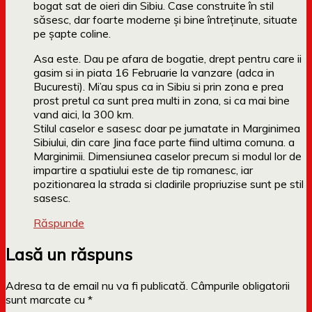
bogat sat de oieri din Sibiu. Case construite în stil
săsesc, dar foarte moderne și bine întreținute, situate
pe șapte coline.
Asa este. Dau pe afara de bogatie, drept pentru care ii
gasim si in piata 16 Februarie la vanzare (adca in
Bucuresti). Mi’au spus ca in Sibiu si prin zona e prea
prost pretul ca sunt prea multi in zona, si ca mai bine
vand aici, la 300 km.
Stilul caselor e sasesc doar pe jumatate in Marginimea
Sibiului, din care Jina face parte fiind ultima comuna. a
Marginimii. Dimensiunea caselor precum si modul lor de
impartire a spatiului este de tip romanesc, iar
pozitionarea la strada si cladirile propriuzise sunt pe stil
sasesc.
Răspunde
Lasă un răspuns
Adresa ta de email nu va fi publicată.
Câmpurile obligatorii
sunt marcate cu
*