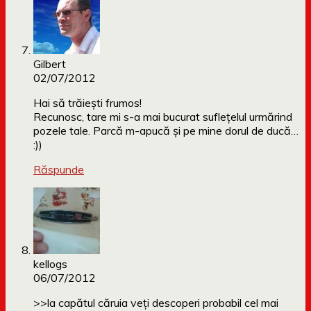
Gilbert
02/07/2012
Hai să trăieşti frumos!
Recunosc, tare mi s-a mai bucurat sufleţelul urmărind
pozele tale. Parcă m-apucă şi pe mine dorul de ducă…
:))
Răspunde
kellogs
06/07/2012
>>la capătul căruia veți descoperi probabil cel mai