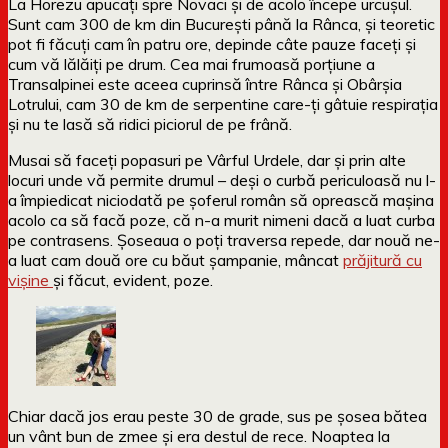
La Horezu apucați spre Novaci și de acolo începe urcușul.
Sunt cam 300 de km din București până la Rânca, și teoretic
pot fi făcuți cam în patru ore, depinde câte pauze faceți și
cum vă lălăiți pe drum. Cea mai frumoasă porțiune a
Transalpinei este aceea cuprinsă între Rânca și Obârșia
Lotrului, cam 30 de km de serpentine care-ți gâtuie respirația
și nu te lasă să ridici piciorul de pe frână.
Musai să faceți popasuri pe Vârful Urdele, dar și prin alte
locuri unde vă permite drumul – deși o curbă periculoasă nu l-
a împiedicat niciodată pe șoferul român să oprească mașina
acolo ca să facă poze, că n-a murit nimeni dacă a luat curba
pe contrasens. Șoseaua o poți traversa repede, dar nouă ne-
a luat cam două ore cu băut șampanie, mâncat
prăjitură cu
vișine
și făcut, evident, poze.
Chiar dacă jos erau peste 30 de grade, sus pe șosea bătea
un vânt bun de zmee și era destul de rece. Noaptea la