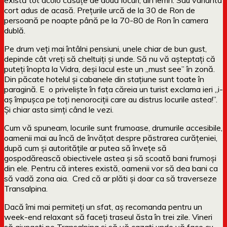
cort adus de acasă. Prețurile urcă de la 30 de Ron de
persoană pe noapte până pe la 70-80 de Ron în camera
dublă.
Pe drum veți mai întâlni pensiuni, unele chiar de bun gust,
depinde cât vreți să cheltuiți și unde. Să nu vă așteptați că
puteți înopta la Vidra, deși lacul este un „must see” în zonă.
Din păcate hotelul și cabanele din stațiune sunt toate în
paragină. E o priveliște în fața căreia un turist exclama ieri „i-
aș împușca pe toți nenorociții care au distrus locurile astea!”.
Și chiar asta simți când le vezi.
Cum vă spuneam, locurile sunt frumoase, drumurile accesibile,
oamenii mai au încă de învățat despre păstrarea curățeniei,
după cum și autoritățile ar putea să învețe să
gospodărească obiectivele astea și să scoată bani frumoși
din ele. Pentru că interes există, oamenii vor să dea bani ca
să vadă zona aia. Cred că ar plăti și doar ca să traverseze
Transalpina.
Dacă îmi mai permiteți un sfat, aș recomanda pentru un
week-end relaxant să faceți traseul ăsta în trei zile. Vineri
să ajungeți pe Transalpina și să vă cazați unde vă face cu