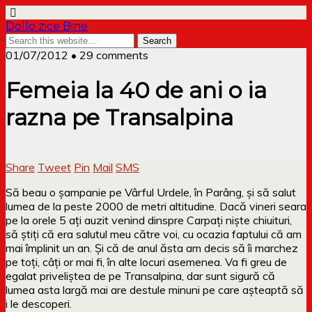
Dollo zice Bine
01/07/2012 • 29 comments
Femeia la 40 de ani o ia
razna pe Transalpina
Share
Tweet
Pin
Mail
SMS
Să beau o șampanie pe Vârful Urdele, în Parâng, și să salut
lumea de la peste 2000 de metri altitudine. Dacă vineri seara
pe la orele 5 ați auzit venind dinspre Carpați niște chiuituri,
să știți că era salutul meu către voi, cu ocazia faptului că am
mai împlinit un an. Și că de anul ăsta am decis să îi marchez
pe toți, câți or mai fi, în alte locuri asemenea. Va fi greu de
egalat priveliștea de pe Transalpina, dar sunt sigură că
lumea asta largă mai are destule minuni pe care așteaptă să
i le descoperi.