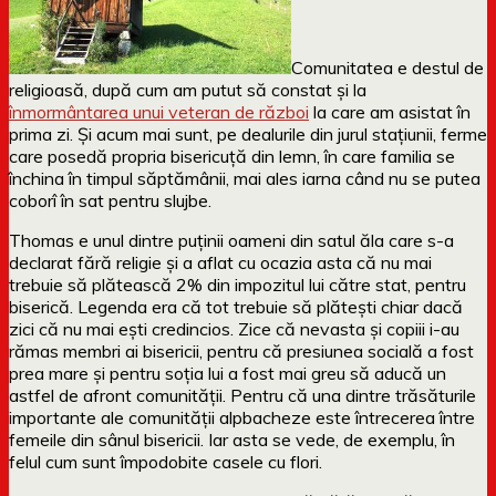
Comunitatea e destul de
religioasă, după cum am putut să constat și la
înmormântarea unui veteran de război
la care am asistat în
prima zi. Și acum mai sunt, pe dealurile din jurul stațiunii, ferme
care posedă propria bisericuță din lemn, în care familia se
închina în timpul săptămânii, mai ales iarna când nu se putea
coborî în sat pentru slujbe.
Thomas e unul dintre puținii oameni din satul ăla care s-a
declarat fără religie și a aflat cu ocazia asta că nu mai
trebuie să plătească 2% din impozitul lui către stat, pentru
biserică. Legenda era că tot trebuie să plătești chiar dacă
zici că nu mai ești credincios. Zice că nevasta și copiii i-au
rămas membri ai bisericii, pentru că presiunea socială a fost
prea mare și pentru soția lui a fost mai greu să aducă un
astfel de afront comunității. Pentru că una dintre trăsăturile
importante ale comunității alpbacheze este întrecerea între
femeile din sânul bisericii. Iar asta se vede, de exemplu, în
felul cum sunt împodobite casele cu flori.