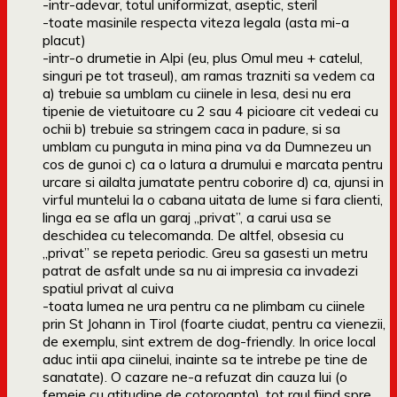
-intr-adevar, totul uniformizat, aseptic, steril
-toate masinile respecta viteza legala (asta mi-a
placut)
-intr-o drumetie in Alpi (eu, plus Omul meu + catelul,
singuri pe tot traseul), am ramas trazniti sa vedem ca
a) trebuie sa umblam cu ciinele in lesa, desi nu era
tipenie de vietuitoare cu 2 sau 4 picioare cit vedeai cu
ochii b) trebuie sa stringem caca in padure, si sa
umblam cu punguta in mina pina va da Dumnezeu un
cos de gunoi c) ca o latura a drumului e marcata pentru
urcare si ailalta jumatate pentru coborire d) ca, ajunsi in
virful muntelui la o cabana uitata de lume si fara clienti,
linga ea se afla un garaj „privat”, a carui usa se
deschidea cu telecomanda. De altfel, obsesia cu
„privat” se repeta periodic. Greu sa gasesti un metru
patrat de asfalt unde sa nu ai impresia ca invadezi
spatiul privat al cuiva
-toata lumea ne ura pentru ca ne plimbam cu ciinele
prin St Johann in Tirol (foarte ciudat, pentru ca vienezii,
de exemplu, sint extrem de dog-friendly. In orice local
aduc intii apa ciinelui, inainte sa te intrebe pe tine de
sanatate). O cazare ne-a refuzat din cauza lui (o
femeie cu atitudine de cotoroanta), tot raul fiind spre