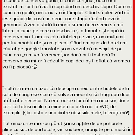
o cutie de conservă goală, al cărei conținut, dacă ar fi
existat, mi-ar fi căzut în cap când am deschis clapa. Dar cum
cutia era goală, nimic nu s-a întâmplat. Când să plec văd că
iese grăbit din casă un nene, care strigă râzând ceva în
germană. Avea o sticlă în mână și-mi făcea semn să mă
întorc la cutie, pe care a deschis-o și a turnat niște apă în
conserva aia. I-am zis că nu înțeleg ce zice, i-am mulțumit
pentru amabilitate și am plecat. Când am ajuns la hotel am
căutat pe google translate și am văzut că mesajul de pe
cutie era „cum va fi vremea”, iar dacă ar fi fost apă în
conserva aia mi-ar fi căzut în cap, deci aș fi aflat că vremea
va fi ploioasă 🙂
În altă zi m-a amuzat că deasupra uneia dintre budele de la
sala de congrese scria să salvezi mediul și să tragi apa doar
atât cât e necesar. Nu era foarte clar cât era necesar, dar e
cert că totuși acolo nu mirosea ca pe la noi la WC, de
exemplu. (știu, asta e una dintre obsesiile mele, tolerați-mă!).
Tot amuzante mi s-au părut și inscripțiile de pe paharele
pline cu suc de portocale, vin sau bere, aranjate pe o masă în