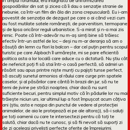
în timpul forumului, era indignată de uniformizarea
gospodăriilor din sat și zicea că îi dau o senzație stranie de
nebunie, ca într-un film din ăla din zona crepusculară. Eu i-am
povestit de senzația de dezgust pe care o ai când vezi cum
au fost mutilate satele românești, de parvenitism, termopane
și de lipsa oricăror reguli urbanistice. S-a mirat și n-a mai zis
nimic. Poate că într-adevăr nu m-aș simți bine să trăiesc
efectiv într-un astfel de loc – deși nu m-ar deranja să am o
căsuță din lemn cu flori la balcon – dar cel puțin pentru scopul
turistic pe care Alpbach îl urmărește, mi se pare eficientă
politica asta a lor locală care aduce cu o dictatură. Nu știu cât
de nefericit poți fi să stai într-o casă perfectă, să admiri un
răsărit sau apus printre niște munți cu pajiști tunse perfect,
să asculți sunetul armonios al râului care curge prin spatele
caselor, și al păsărilor care cântă în brazii din jur, să nu te
temi de jivine pe străzi noaptea, chiar dacă nu sunt
suficiente becuri, pentru simplul motiv că în pădurile lor nu mai
trăiește niciun urs, iar ultimul lup a fost împușcat acum câțiva
ani (știu, asta e nașpa din punctul de vedere al protecției
animalelor, de aia le protejează ei pe ale altora;)), să-i saluți
pe toți oamenii cu care te intersectezi pentru că toți te
salută, chiar dacă nu te cunosc, și să fii nevoit să suporți zi
de zi aceleași priveliști perfecte oferite de împrejurimi.