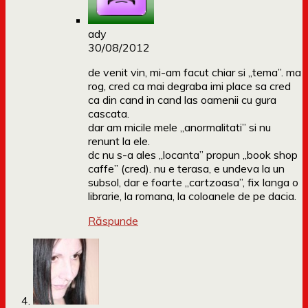
ady
30/08/2012
de venit vin, mi-am facut chiar si „tema”. ma
rog, cred ca mai degraba imi place sa cred
ca din cand in cand las oamenii cu gura
cascata.
dar am micile mele „anormalitati” si nu
renunt la ele.
dc nu s-a ales „locanta” propun „book shop
caffe” (cred). nu e terasa, e undeva la un
subsol, dar e foarte „cartzoasa”, fix langa o
librarie, la romana, la coloanele de pe dacia.
Răspunde