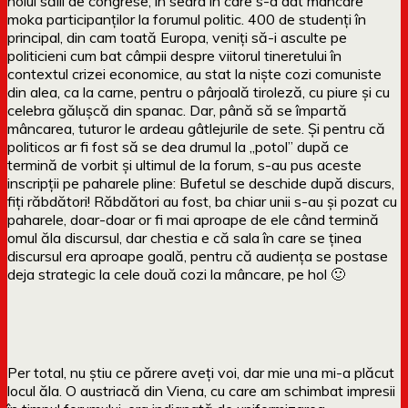
holul sălii de congrese, în seara în care s-a dat mâncare
moka participanților la forumul politic. 400 de studenți în
principal, din cam toată Europa, veniți să-i asculte pe
politicieni cum bat câmpii despre viitorul tineretului în
contextul crizei economice, au stat la niște cozi comuniste
din alea, ca la carne, pentru o pârjoală tiroleză, cu piure și cu
celebra gălușcă din spanac. Dar, până să se împartă
mâncarea, tuturor le ardeau gâtlejurile de sete. Și pentru că
politicos ar fi fost să se dea drumul la „potol” după ce
termină de vorbit și ultimul de la forum, s-au pus aceste
inscripții pe paharele pline: Bufetul se deschide după discurs,
fiți răbdători!
Răbdători au fost, ba chiar unii s-au și pozat cu
paharele, doar-doar or fi mai aproape de ele când termină
omul ăla discursul, dar chestia e că sala în care se ținea
discursul era aproape goală, pentru că audiența se postase
deja strategic la cele două cozi la mâncare, pe hol 🙂
Per total, nu știu ce părere aveți voi, dar mie una mi-a plăcut
locul ăla. O austriacă din Viena, cu care am schimbat impresii