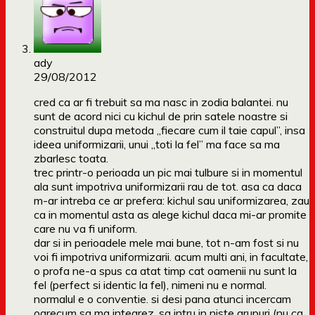
ady
29/08/2012
cred ca ar fi trebuit sa ma nasc in zodia balantei. nu
sunt de acord nici cu kichul de prin satele noastre si
construitul dupa metoda „fiecare cum il taie capul”, insa
ideea uniformizarii, unui „toti la fel” ma face sa ma
zbarlesc toata.
trec printr-o perioada un pic mai tulbure si in momentul
ala sunt impotriva uniformizarii rau de tot. asa ca daca
m-ar intreba ce ar prefera: kichul sau uniformizarea, zau
ca in momentul asta as alege kichul daca mi-ar promite
care nu va fi uniform.
dar si in perioadele mele mai bune, tot n-am fost si nu
voi fi impotriva uniformizarii. acum multi ani, in facultate,
o profa ne-a spus ca atat timp cat oamenii nu sunt la
fel (perfect si identic la fel), nimeni nu e normal.
normalul e o conventie. si desi pana atunci incercam
oarecum sa ma integrez, sa intru in niste grupuri (nu ca