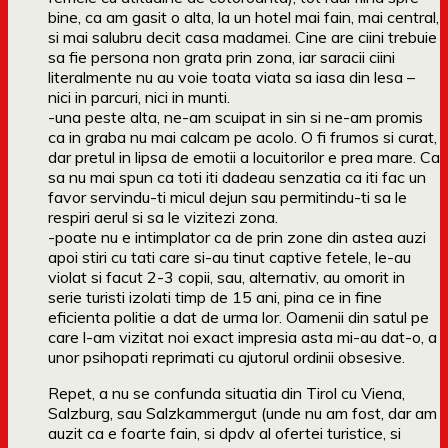
bine, ca am gasit o alta, la un hotel mai fain, mai central,
si mai salubru decit casa madamei. Cine are ciini trebuie
sa fie persona non grata prin zona, iar saracii ciini
literalmente nu au voie toata viata sa iasa din lesa –
nici in parcuri, nici in munti.
-una peste alta, ne-am scuipat in sin si ne-am promis
ca in graba nu mai calcam pe acolo. O fi frumos si curat,
dar pretul in lipsa de emotii a locuitorilor e prea mare. Ca
sa nu mai spun ca toti iti dadeau senzatia ca iti fac un
favor servindu-ti micul dejun sau permitindu-ti sa le
respiri aerul si sa le vizitezi zona.
-poate nu e intimplator ca de prin zone din astea auzi
apoi stiri cu tati care si-au tinut captive fetele, le-au
violat si facut 2-3 copii, sau, alternativ, au omorit in
serie turisti izolati timp de 15 ani, pina ce in fine
eficienta politie a dat de urma lor. Oamenii din satul pe
care l-am vizitat noi exact impresia asta mi-au dat-o, a
unor psihopati reprimati cu ajutorul ordinii obsesive.
Repet, a nu se confunda situatia din Tirol cu Viena,
Salzburg, sau Salzkammergut (unde nu am fost, dar am
auzit ca e foarte fain, si dpdv al ofertei turistice, si