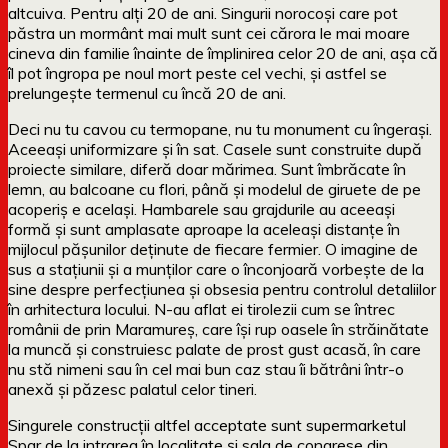
altcuiva. Pentru alți 20 de ani. Singurii norocoși care pot
păstra un mormânt mai mult sunt cei cărora le mai moare
cineva din familie înainte de împlinirea celor 20 de ani, așa că
îl pot îngropa pe noul mort peste cel vechi, și astfel se
prelungește termenul cu încă 20 de ani.
Deci nu tu cavou cu termopane, nu tu monument cu îngerași.
Aceeași uniformizare și în sat. Casele sunt construite după
proiecte similare, diferă doar mărimea. Sunt îmbrăcate în
lemn, au balcoane cu flori, până și modelul de giruete de pe
acoperiș e același. Hambarele sau grajdurile au aceeași
formă și sunt amplasate aproape la aceleași distanțe în
mijlocul pășunilor deținute de fiecare fermier.
O imagine de
sus a stațiunii și a munților care o înconjoară vorbește de la
sine despre perfecțiunea și obsesia pentru controlul detaliilor
în arhitectura locului. N-au aflat ei tirolezii cum se întrec
românii de prin Maramureș, care își rup oasele în străinătate
la muncă și construiesc palate de prost gust acasă, în care
nu stă nimeni sau în cel mai bun caz stau îi bătrâni într-o
anexă și păzesc palatul celor tineri.
Singurele construcții altfel acceptate sunt supermarketul
Spar de la intrarea în localitate și sala de congrese din