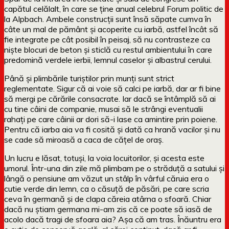
capătul celălalt, în care se ține anual celebrul Forum politic de
la Alpbach. Ambele construcții sunt însă săpate cumva în
câte un mal de pământ și acoperite cu iarbă, astfel încât să
fie integrate pe cât posibil în peisaj, să nu contrasteze ca
niște blocuri de beton și sticlă cu restul ambientului în care
predomină verdele ierbii, lemnul caselor și albastrul cerului.
Până și plimbările turiștilor prin munți sunt strict
reglementate. Sigur că ai voie să calci pe iarbă, dar ar fi bine
să mergi pe cărările consacrate. Iar dacă se întâmplă să ai
cu tine câini de companie, musai să le strângi eventualii
rahați pe care câinii ar dori să-i lase ca amintire prin poiene.
Pentru că iarba aia va fi cosită și dată ca hrană vacilor și nu
se cade să miroasă a caca de cățel de oraș.
Un lucru e lăsat, totuși, la voia locuitorilor, și acesta este
umorul. Într-una din zile mă plimbam pe o străduță a satului și
lângă o pensiune am văzut un stâlp în vârful căruia era o
cutie verde din lemn, ca o căsuță de păsări, pe care scria
ceva în germană și de clapa căreia atârna o sfoară. Chiar
dacă nu știam germana mi-am zis că ce poate să iasă de
acolo dacă tragi de sfoara aia? Așa că am tras. Înăuntru era