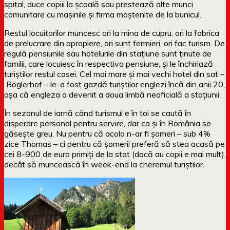
spital, duce copiii la școală sau prestează alte munci
comunitare cu mașinile și firma moștenite de la bunicul.
Restul locuitorilor muncesc ori la mina de cupru, ori la fabrica
de prelucrare din apropiere, ori sunt fermieri, ori fac turism. De
regulă pensiunile sau hotelurile din stațiune sunt ținute de
familii, care locuiesc în respectiva pensiune, și le închiriază
turiștilor restul casei. Cel mai mare și mai vechi hotel din sat –
Böglerhof – le-a fost gazdă turiștilor englezi încă din anii 20,
așa că engleza a devenit a doua limbă neoficială a stațiunii.
În sezonul de iarnă când turismul e în toi se caută în
disperare personal pentru servire, dar ca și în România se
găsește greu. Nu pentru că acolo n-ar fi șomeri – sub 4%
zice Thomas – ci pentru că șomerii preferă să stea acasă pe
cei 8-900 de euro primiți de la stat (dacă au copii e mai mult),
decât să muncească în week-end la cheremul turiștilor.