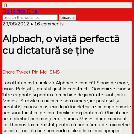
Dollo zice Bine
29/08/2012 • 16 comments
Alpbach, o viață perfectă
cu dictatură se ține
Share
Tweet
Pin
Mail
SMS
Localitatea asta tiroleză Alpbach e cam cât Sinaia de mare,
minus Peleșul și prostul gust la construcții. Oamenii se cunosc
între ei, poate și pentru că mai bine de jumătate sunt „ai lui
Moses”. Străzile nu au nume sau numere, iar poștașul și
preotul își cunosc mușteriii după îndeletniciri sau după numele
pensiunii turistice pe care familia o exploatează. Ghidul care
ne-a plimbat prin munți era Thomas Moses, dar e cunoscut
ca Thomas taximetristul, pentru că are o firmă de taximetrie
socială – adică duce oameni la dializă la cel mai apropiat