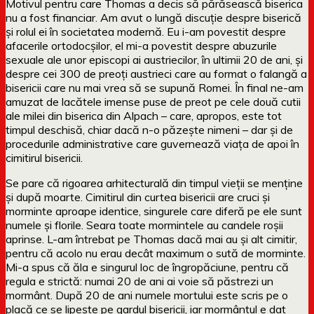
Motivul pentru care Thomas a decis să părăsească biserica
nu a fost financiar. Am avut o lungă discuție despre biserică
și rolul ei în societatea modernă. Eu i-am povestit despre
afacerile ortodocșilor, el mi-a povestit despre abuzurile
sexuale ale unor episcopi ai austriecilor, în ultimii 20 de ani, și
despre cei 300 de preoți austrieci care au format o falangă a
bisericii care nu mai vrea să se supună Romei. În final ne-am
amuzat de lacătele imense puse de preot pe cele două cutii
ale milei din biserica din Alpach – care, apropos, este tot
timpul deschisă, chiar dacă n-o păzește nimeni – dar și de
procedurile administrative care guvernează viața de apoi în
cimitirul bisericii.
Se pare că rigoarea arhitecturală din timpul vieții se menține
și după moarte. Cimitirul din curtea bisericii are cruci și
morminte aproape identice, singurele care diferă pe ele sunt
numele și florile. Seara toate mormintele au candele roșii
aprinse. L-am întrebat pe Thomas dacă mai au și alt cimitir,
pentru că acolo nu erau decât maximum o sută de morminte.
Mi-a spus că ăla e singurul loc de îngropăciune, pentru că
regula e strictă: numai 20 de ani ai voie să păstrezi un
mormânt. După 20 de ani numele mortului este scris pe o
placă ce se lipește pe gardul bisericii, iar mormântul e dat