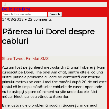
Dollo zice Bine
14/08/2012 • 22 comments
Părerea lui Dorel despre
cabluri
Share
Tweet
Pin
Mail
SMS
Azi am fost pe șantierul metroului din Drumul Taberei și l-am
cunoscut pe Dorel. The one! Am aflat, printre altele, că una
dintre puținele probleme cu care se confruntă construcția
primului metrou pe care-l mai fac românii după 20 de ani este
faptul că în timpul săpăturilor cablurile de curent apar unde
nu te aștepți și pare că nimeni nu știe unde duc ele. Nici
măcar Electrica, cea vândută italienilor.
Bine, asta nu e o problemă nouă în București, în general