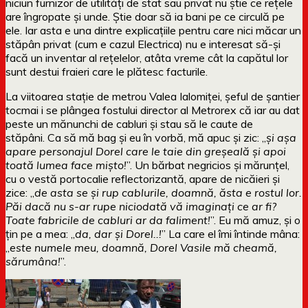
niciun furnizor de utilități de stat sau privat nu știe ce rețele
are îngropate și unde. Știe doar să ia bani pe ce circulă pe
ele. Iar asta e una dintre explicațiile pentru care nici măcar un
stăpân privat (cum e cazul Electrica) nu e interesat să-și
facă un inventar al rețelelor, atâta vreme cât la capătul lor
sunt destui fraieri care le plătesc facturile.
La viitoarea stație de metrou Valea Ialomiței, șeful de șantier
tocmai i se plângea fostului director al Metrorex că iar au dat
peste un mănunchi de cabluri și stau să le caute de
stăpâni. Ca să mă bag și eu în vorbă, mă apuc și zic: „
și așa
apare personajul Dorel care le taie din greșeală și apoi
toată lumea face mișto!
”. Un bărbat negricios și mărunțel,
cu o vestă portocalie reflectorizantă, apare de nicăieri și
zice: „
de asta se și rup cablurile, doamnă, ăsta e rostul lor.
Păi dacă nu s-ar rupe niciodată vă imaginați ce ar fi?
Toate fabricile de cabluri ar da faliment!
”. Eu mă amuz, și o
țin pe a mea: „
da, dar și Dorel..!
” La care el îmi întinde mâna:
„
este numele meu, doamnă, Dorel Vasile mă cheamă,
sărumâna!
”.