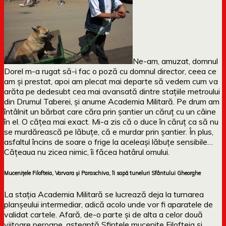
Ne-am, amuzat, domnul
Dorel m-a rugat să-i fac o poză cu domnul director, ceea ce
am și prestat, apoi am plecat mai departe să vedem cum va
arăta pe dedesubt cea mai avansată dintre stațiile metroului
din Drumul Taberei, și anume Academia Militară. Pe drum am
întâlnit un bărbat care căra prin șantier un căruț cu un câine
în el. O cățea mai exact. Mi-a zis că o duce în căruț ca să nu
se murdărească pe lăbuțe, că e murdar prin șantier. În plus,
asfaltul încins de soare o frige la aceleași lăbuțe sensibile…
Cățeaua nu zicea nimic, îi făcea hatârul omului.
Mucenițele Filofteia, Varvara și Paraschiva, îi sapă tuneluri Sfântului Gheorghe
La stația Academia Militară se lucrează deja la turnarea
planșeului intermediar, adică acolo unde vor fi aparatele de
validat cartele. Afară, de-o parte și de alta a celor două
viitoare peroane, așteaptă Sfintele mucenițe Filofteia și