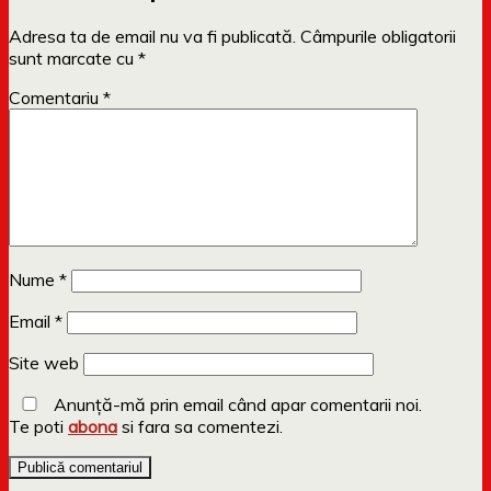
Adresa ta de email nu va fi publicată.
Câmpurile obligatorii
sunt marcate cu
*
Comentariu
*
Nume
*
Email
*
Site web
Anunță-mă prin email când apar comentarii noi.
Te poti
abona
si fara sa comentezi.