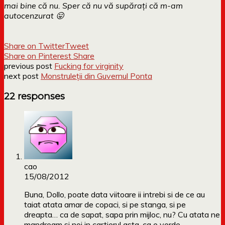
mai bine că nu. Sper că nu vă supărați că m-am
autocenzurat 😛
Share on Twitter
Tweet
Share on Pinterest
Share
previous post
Fucking for virginity
next post
Monstruleții din Guvernul Ponta
22 responses
cao
15/08/2012
Buna, Dollo, poate data viitoare ii intrebi si de ce au
taiat atata amar de copaci, si pe stanga, si pe
dreapta… ca de sapat, sapa prin mijloc, nu? Cu atata ne
mandream si noi in cartierul asta, ca e verde…