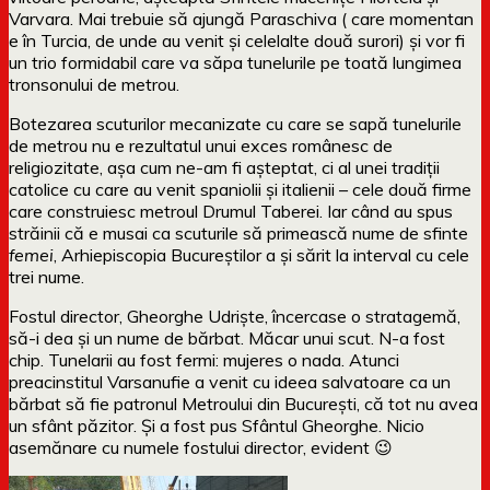
Varvara. Mai trebuie să ajungă Paraschiva ( care momentan
e în Turcia, de unde au venit și celelalte două surori) și vor fi
un trio formidabil care va săpa tunelurile pe toată lungimea
tronsonului de metrou.
Botezarea scuturilor mecanizate cu care se sapă tunelurile
de metrou nu e rezultatul unui exces românesc de
religiozitate, așa cum ne-am fi așteptat, ci al unei tradiții
catolice cu care au venit spaniolii și italienii – cele două firme
care construiesc metroul Drumul Taberei. Iar când au spus
străinii că e musai ca scuturile să primească nume de sfinte
femei
, Arhiepiscopia Bucureștilor a și sărit la interval cu cele
trei nume.
Fostul director, Gheorghe Udriște, încercase o stratagemă,
să-i dea și un nume de bărbat. Măcar unui scut. N-a fost
chip. Tunelarii au fost fermi: mujeres o nada. Atunci
preacinstitul Varsanufie a venit cu ideea salvatoare ca un
bărbat să fie patronul Metroului din București, că tot nu avea
un sfânt păzitor. Și a fost pus Sfântul Gheorghe. Nicio
asemănare cu numele fostului director, evident 😉