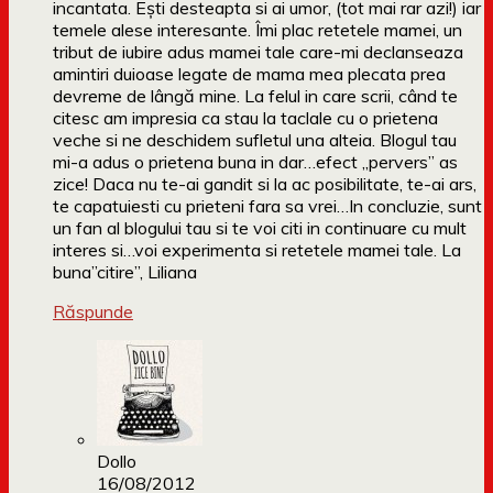
incantata. Ești desteapta si ai umor, (tot mai rar azi!) iar
temele alese interesante. Îmi plac retetele mamei, un
tribut de iubire adus mamei tale care-mi declanseaza
amintiri duioase legate de mama mea plecata prea
devreme de lângă mine. La felul in care scrii, când te
citesc am impresia ca stau la taclale cu o prietena
veche si ne deschidem sufletul una alteia. Blogul tau
mi-a adus o prietena buna in dar…efect „pervers” as
zice! Daca nu te-ai gandit si la ac posibilitate, te-ai ars,
te capatuiesti cu prieteni fara sa vrei…In concluzie, sunt
un fan al blogului tau si te voi citi in continuare cu mult
interes si…voi experimenta si retetele mamei tale. La
buna”citire”, Liliana
Răspunde
Dollo
16/08/2012