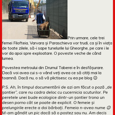
Prin urmare, cele trei
femei Filofteia, Varvara și Paraschieva vor trudi, ca și în viața
de toate zilele, să-i sape tunelurile lui Gheorghe, pe care i le
vor da apoi spre exploatare. O poveste veche de când
lumea.
Povestea metroului din Drumul Taberei e în desfășurare.
Dacă voi avea cui s-o vând veți avea ce să citiți mai la
toamnă. Dacă nu, o să vă plictisesc cu ea pe blog 😉
P.S. Ah, în timpul documentării de azi am făcut o poză „de
șantier”, care nu cadra deloc cu cucernicia scuturilor. Pe
peretele unei bude ecologice dintr-un șantier trona un
desen porno cât se poate de explicit. O femeie și
prelungirile erecte a doi bărbați. Femeia n-avea nume 😉
M-am gândit un pic dacă să o postez sau nu. Am decis