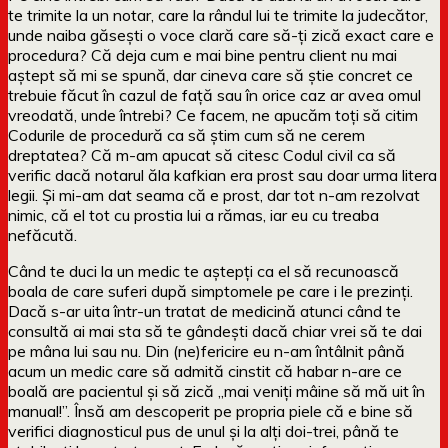
te trimite la un notar, care la rândul lui te trimite la judecător,
unde naiba găsești o voce clară care să-ți zică exact care e
procedura? Că deja cum e mai bine pentru client nu mai
aștept să mi se spună, dar cineva care să știe concret ce
trebuie făcut în cazul de față sau în orice caz ar avea omul
vreodată, unde întrebi? Ce facem, ne apucăm toți să citim
Codurile de procedură ca să știm cum să ne cerem
dreptatea? Că m-am apucat să citesc Codul civil ca să
verific dacă notarul ăla kafkian era prost sau doar urma litera
legii. Și mi-am dat seama că e prost, dar tot n-am rezolvat
nimic, că el tot cu prostia lui a rămas, iar eu cu treaba
nefăcută.
Când te duci la un medic te aștepți ca el să recunoască
boala de care suferi după simptomele pe care i le prezinți.
Dacă s-ar uita într-un tratat de medicină atunci când te
consultă ai mai sta să te gândești dacă chiar vrei să te dai
pe mâna lui sau nu. Din (ne)fericire eu n-am întâlnit până
acum un medic care să admită cinstit că habar n-are ce
boală are pacientul și să zică „mai veniți mâine să mă uit în
manual!”. Însă am descoperit pe propria piele că e bine să
verifici diagnosticul pus de unul și la alți doi-trei, până te