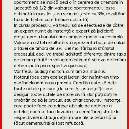
apartament; se indică deci o în cererea de chemare în
judecată că 1/2 din valoarea apartamentului este
estimată la xxx lei și ea se înmulțește cu 3%, rezultând
taxa de timbru care trebuie achitată).
În cursul procesului va trebui să se efectueze de către
un expert numit de instanță o expertiză judiciară
prețuitoare a bunului care compune masa succesorală.
Valoarea astfel rezultată va reprezenta baza de calcul
a taxei de timbru de 3%. Cel mai târziu la sfârșitul
procesului, deci, va trebui achitată diferența dintre taxa
de timbru plătită la valoarea estimată și taxa de timbru
determinată prin expertiza judiciară.
Vor trebui audiați martori, cum am zis mai sus.
Notarul face cam aceleași lucruri, dar nu într-un timp
așa îndelungat ca un proces. Condiția este să deții
toate actele pe care ți le cere. Și instanța îți cere,
desigur, toate actele de stare civilă, dar poți obține
amânări ca să le procuri, sau chiar concursul instanței
care poate face ea adrese oficiale de obținere a
actelor, dacă tu faci dovada (cu cereri înregistrate la
respectivele instituții deținătoare ale actelor) că ai
făcut demersuri și ai fost refuzată.