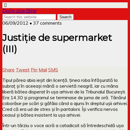
Dollo zice Bine
06/09/2012 • 37 comments
Justiție de supermarket
(III)
Share
Tweet
Pin
Mail
SMS
Tipul părea abia ieșit din licență, ținea roba înfășurată la
subraț și în aceeași mână o servietă neagră, iar cu mâna
liberă bătea disperat în ușa arhivei de la Tribunalul București.
Era 14.30 și programul se terminase de juma de oră. Tânărul
coborâse pe scări și gâfâia când a ajuns în dreptul ușii arhivei.
Cred că era ud de stres și în pantaloni. Își verifica nervos
ceasul și bătea insistent la ușa arhivei.
Într-un târziu o voce acră a catadicsit să întredeschidă ușa