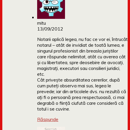
mitu
13/09/2012
Notarii aplică legea, nu fac ce vor ei, întrucât
notarul – atât de invidiat de toată lumea, e
singurul profesionist din breasla juriştilor
care răspunde nelimitat, atât cu averea cât
şi cu libertatea, spre deosebire de avocaţi,
magistraţi, executori sau consilieri juridici,
etc.
Cât priveşte absurditatea cererilor, după
cum puteţi observa mai sus, legea le
prevede; iar din articolele dvs. nu rezultă că
aţi fi o persoană prea respectuoasă, ci mai
degrabă o fiinţă ciufută care consideră că
totul i se cuvine.
Răspunde