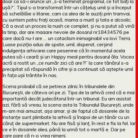
doar ca să-i arunce un „s-a terminat programul, ce tot bați la
ușă?”. Tipul s-a transformat într-un cățeluș umil și a început
să schelălăie o litanie, cam ca alea de le auziți prin tramvai,
cu suntem patru frați acasă, mama a murit și tata e alcoolic.
Că a avut un proces la nush ce complet, și nu a putut să vină
la timp, dar are maaare nevoie de dosarul nr18434576 pe
care dacă nu-l are … un cataclism inimaginabil va lovi Terra.
Luase poziția adus de spate, umil, disperat, cerșind
indulgența arhivarei care pesemne că în momentul acela
putea să-i ceară și un Happy meal pentru dosarul ăla. Vocea
acră a rostit un „ce număr zici că are?!” la care tânărul s-a
precipitat să răspundă în cifre și a continuat să aștepte umil
în fața ușii trântite în nas.
Scena probabil că se petrece zilnic în tribunalele din
București, de câteva ori pe zi. Tipa de la arhivă cred că e mai
importantă decât judecătorul într-un tribunal. Eu am asistat
azi, fără să vreau, la scena asta la Tribunalul București, unde
m-am mai amuzat, așa amar, și de faptul că dosarele de la
instanțe sunt plimbate la arhivă și înapoi de un tânăr cu un
căruț de supermarket. Nu are fisă și lanț, în rest e fix la fel. Iar
ce e în dosarele alea, până la urmă tot o marfă e. Dar pe
care pare că n-o vrea nimeni.