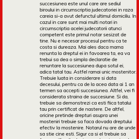
succesiunea este unul care are sediul
biroului in circumscriptia judecatoriei in raza
careia si-a avut defunctul ultimul domiciliu. In
cazul in care sunt mai multi notari in
circumscriptia acelei judecatorii atunci
competent este primul notar sesizat de
tine. Nu e necesar procesul pentru ca te
costa si dureaza. Mai ales daca mama
renunta la dreptul ei in favoarea ta, ea va
trebui sa dea o simpla declaratie de
renuntare la succesiunea dupa sotul ei,
adica tatal tau. Astfel ramai unic mostenitor.
Trebuie luata in considerare si data
decesului, pentru ca de la acea data ai 1 an
termen sa accepti succesiunea. Altfel, vei fi
considerata straina de succesiune. Si da,
trebuie sa demonstrezi ca esti fiica tatalui
tau prin certificat de nastere. De altfel,
oricine pretinde drepturi asupra unei
mosteniri trebuie sa faca dovada dreptului
efectiv la mostenire. Notarul nu are de unde
sa stie cine esti. Sigur ca si el trebuie sa