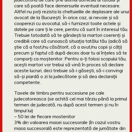
care să poată face demersurile eventual necesare.
Altfel nu poți rezista la cheltuielile de deplasare ale unui
avocat de la București. În orice caz, ai nevoie și să
cooperezi cu avocatul, să-i furnizezi toate actele și
datele pe care ți le cere, pentru că sunt în interesul tău.
Trebuie totodată să te gândești la martori coerenți și
credibili care să cunoască situația tatălui tău (adică să
știe că a fost/nu căsătorit, că a avut/nu copii și câți)
precum și faptul că după deces doar tu ai înțeles să te
comporți ca moștenitor. Pentru a-ți folosi scopului tău,
acești martori vor trebui să vină în proces să declare
aceste lucruri, deci trebuie să-i găsești, să-i convingi
să-și piardă o zi la judecătorie și să dea declarații
competente.
Taxele de timbru pentru succesiune pe cale
judecatoreasca (se achită cel mai târziu până la primul
termen de judecată, nu după acest termen și nu în
timpul lui)
– 50 lei de fiecare mostenitor
3% din valoarea masei succesorale (în cazul vostru
masa succesorală este reprezentată de jumătate din