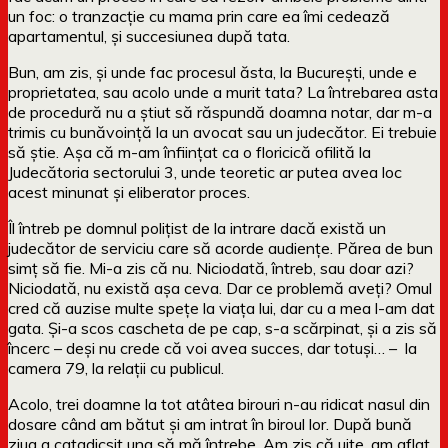
un foc: o tranzacție cu mama prin care ea îmi cedează
apartamentul, și succesiunea după tata.
Bun, am zis, și unde fac procesul ăsta, la București, unde e
proprietatea, sau acolo unde a murit tata? La întrebarea asta
de procedură nu a știut să răspundă doamna notar, dar m-a
trimis cu bunăvoință la un avocat sau un judecător. Ei trebuie
să știe. Așa că m-am înființat ca o floricică ofilită la
Judecătoria sectorului 3, unde teoretic ar putea avea loc
acest minunat și eliberator proces.
Îl întreb pe domnul polițist de la intrare dacă există un
judecător de serviciu care să acorde audiențe. Părea de bun
simț să fie. Mi-a zis că nu. Niciodată, întreb, sau doar azi?
Niciodată, nu există așa ceva. Dar ce problemă aveți? Omul
cred că auzise multe spețe la viața lui, dar cu a mea l-am dat
gata. Și-a scos cascheta de pe cap, s-a scărpinat, și a zis să
încerc – deși nu crede că voi avea succes, dar totuși… – la
camera 79, la relații cu publicul.
Acolo, trei doamne la tot atâtea birouri n-au ridicat nasul din
dosare când am bătut și am intrat în biroul lor. După bună
ziua a catadicsit una să mă întrebe. Am zis că uite, am aflat