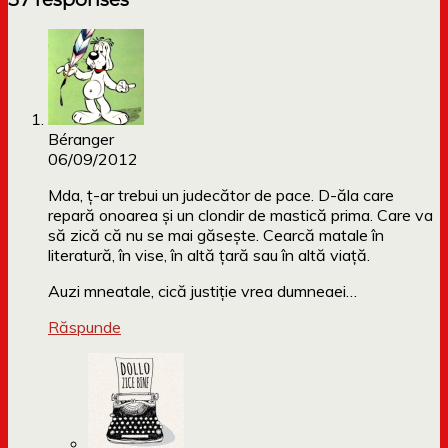
Béranger
06/09/2012
Mda, ț-ar trebui un judecător de pace. D-ăla care
repară onoarea și un clondir de mastică prima. Care va
să zică că nu se mai găsește. Cearcă matale în
literatură, în vise, în altă țară sau în altă viață.
Auzi mneatale, cică justiție vrea dumneaei…
Răspunde