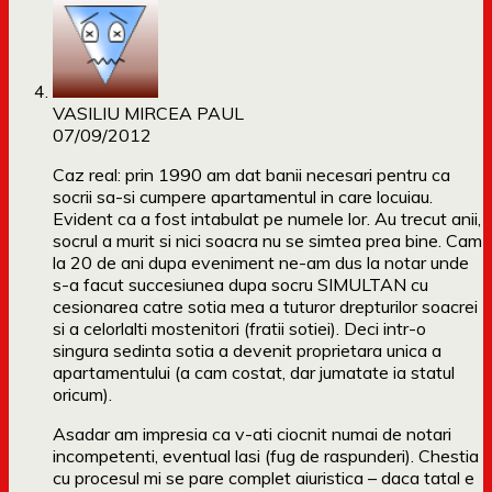
VASILIU MIRCEA PAUL
07/09/2012
Caz real: prin 1990 am dat banii necesari pentru ca
socrii sa-si cumpere apartamentul in care locuiau.
Evident ca a fost intabulat pe numele lor. Au trecut anii,
socrul a murit si nici soacra nu se simtea prea bine. Cam
la 20 de ani dupa eveniment ne-am dus la notar unde
s-a facut succesiunea dupa socru SIMULTAN cu
cesionarea catre sotia mea a tuturor drepturilor soacrei
si a celorlalti mostenitori (fratii sotiei). Deci intr-o
singura sedinta sotia a devenit proprietara unica a
apartamentului (a cam costat, dar jumatate ia statul
oricum).
Asadar am impresia ca v-ati ciocnit numai de notari
incompetenti, eventual lasi (fug de raspunderi). Chestia
cu procesul mi se pare complet aiuristica – daca tatal e