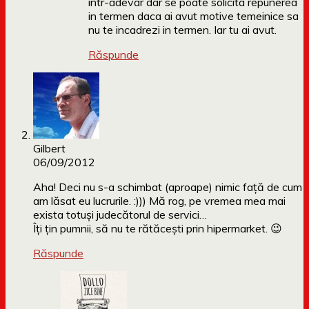
intr-adevar dar se poate solicita repunerea
in termen daca ai avut motive temeinice sa
nu te incadrezi in termen. Iar tu ai avut.
Răspunde
Gilbert
06/09/2012
Aha! Deci nu s-a schimbat (aproape) nimic faţă de cum
am lăsat eu lucrurile. :))) Mă rog, pe vremea mea mai
exista totuşi judecătorul de servici…
Îţi ţin pumnii, să nu te rătăceşti prin hipermarket. 😉
Răspunde