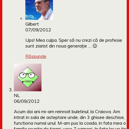
Gilbert
07/09/2012
Ups! Mea culpa. Sper să nu crezi că de profesie
sunt ziarist din noua generaţie … 😉
Răspunde
NL
06/09/2012
Acum doi ani mi-am reinnoit buletinul, la Craiova. Am
intrat in sala de asteptare unde, din 3 ghisee deschise,
functiona numai unul. M-am pus la coada, in fata mea o
familie reunita de tigani, vreo 7 oameni. In fata lor un tip