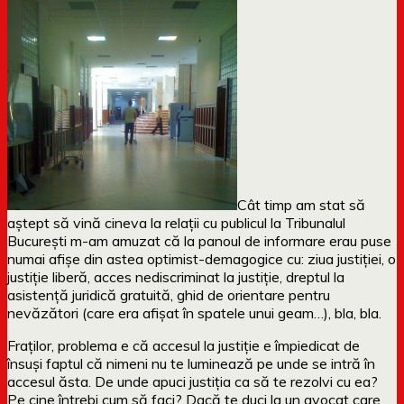
Cât timp am stat să
aștept să vină cineva la relații cu publicul la Tribunalul
București m-am amuzat că la panoul de informare erau puse
numai afișe din astea optimist-demagogice cu: ziua justiției, o
justiție liberă, acces nediscriminat la justiție, dreptul la
asistență juridică gratuită, ghid de orientare pentru
nevăzători (care era afișat în spatele unui geam…), bla, bla.
Fraților, problema e că accesul la justiție e împiedicat de
însuși faptul că nimeni nu te luminează pe unde se intră în
accesul ăsta. De unde apuci justiția ca să te rezolvi cu ea?
Pe cine întrebi cum să faci? Dacă te duci la un avocat care