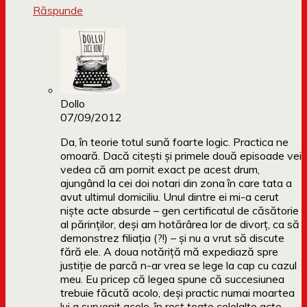
Răspunde
Dollo
07/09/2012
Da, în teorie totul sună foarte logic. Practica ne
omoară. Dacă citești și primele două episoade vei
vedea că am pornit exact pe acest drum,
ajungând la cei doi notari din zona în care tata a
avut ultimul domiciliu. Unul dintre ei mi-a cerut
niște acte absurde – gen certificatul de căsătorie
al părinților, deși am hotărârea lor de divorț, ca să
demonstrez filiația (?!) – și nu a vrut să discute
fără ele. A doua notăriță mă expediază spre
justiție de parcă n-ar vrea se lege la cap cu cazul
meu. Eu pricep că legea spune că succesiunea
trebuie făcută acolo, deși practic numai moartea
lui a survenit acolo, în rest toate celelalte acte