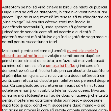
Așteptam pe hol să vină cineva la biroul de relații cu publicul.
După juma de oră de așteptare, în care n-a venit nimeni, am
plecat. Tipa de la registratură îmi zisese să fiu răbdătoare că
„vine colega”. M-am dus câteva stații mai încolo, la
Judecătoria sectorului 3, unde speram să găsesc un
judecător de serviciu care să-mi acorde o audiență. O
prietenă avocat mă sfătuise așa, înduioșată de saga mea cu
notarii pentru succesiunea tatei.
Mai exact, pentru cei care ați urmărit
aventurile mele în
absurdistantul notăresc
, evoluția e următoarea: după ce
primul notar, din sat de la tata, a refuzat să mai vorbească
cu mine, că i-am zis că e
urmașul lui Kafka
și îmi cere să
demonstrez că sunt fiica lui tata prin certificatul de căsătorie
al părinților, am ajuns cu chiu cu vai la a doua notăreasă din
zonă, care refuza să discute prin telefon sau pe email despre
caz. Cu complicitatea secretarei am reușit să-i trimit totuși
actele pe email și am vorbit la telefon după aceea. Mi-a zis
că ea nu mă sfătuiește să fac de două ori aceeași cheltuială
pentru moștenirea apartamentului părintesc – succesiune
după tata și apoi, când va fi, succesiune după mama – ci să
fac acum un proces în care să rezolv ambele probleme dintr-