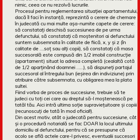
nimic, ceea ce nu rezolvă lucrurile.
Procesul pentru reglementarea situației apartamentului,
dacă îl faci în instanță, reprezintă o cerere de chemare
în judecată cu mai multe așa-numite capete de cerere:
să constatați deschisă succesiunea de pe urma
defunctului, să constatați că moștenitori ai defunctului
suntem subsemnata în calitate de fiică, x, y și z (în
calitate de ….soț sau alți copii), să constatați că masa
succesorală este compusă din 1/2 imobil construcție
(apartament) situat la adresa completă (cealaltă cotă
de 1/2 aparținând doamnei ……), să dispuneți partajul
succesoral al întregului bun (ieșirea din indiviziune) prin
atribuire către subsemnata, cu obligarea mea la plata
sultei.
Fiind vorba de proces de succesiune, trebuie să te
judeci cu toți cei care au dreptul să-l moștenească pe
tatăl tău. Aici intră ultima soție supraviețuitoare și copiii
(recunoscuți de tată în mod oficial!).
Din acest motiv, atât o judecată pentru succesiune, cât
și o procedură notarială se fac DOAR la locul ultimului
domiciliu al defunctului, pentru că se presupune că
acolo se află actele care-l privesc, eventualii succesori