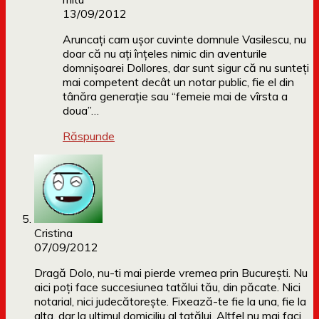
13/09/2012
Aruncaţi cam uşor cuvinte domnule Vasilescu, nu
doar că nu aţi înţeles nimic din aventurile
domnişoarei Dollores, dar sunt sigur că nu sunteţi
mai competent decât un notar public, fie el din
tânăra generaţie sau “femeie mai de vîrsta a
doua”…
Răspunde
Cristina
07/09/2012
Dragă Dolo, nu-ti mai pierde vremea prin București. Nu
aici poți face succesiunea tatălui tău, din păcate. Nici
notarial, nici judecătorește. Fixează-te fie la una, fie la
alta, dar la ultimul domiciliu al tatălui. Altfel nu mai faci