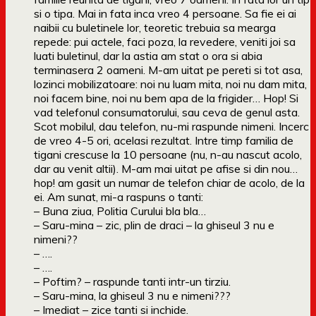
si o tipa. Mai in fata inca vreo 4 persoane. Sa fie ei ai
naibii cu buletinele lor, teoretic trebuia sa mearga
repede: pui actele, faci poza, la revedere, veniti joi sa
luati buletinul, dar la astia am stat o ora si abia
terminasera 2 oameni. M-am uitat pe pereti si tot asa,
lozinci mobilizatoare: noi nu luam mita, noi nu dam mita,
noi facem bine, noi nu bem apa de la frigider… Hop! Si
vad telefonul consumatorului, sau ceva de genul asta.
Scot mobilul, dau telefon, nu-mi raspunde nimeni. Incerc
de vreo 4-5 ori, acelasi rezultat. Intre timp familia de
tigani crescuse la 10 persoane (nu, n-au nascut acolo,
dar au venit altii). M-am mai uitat pe afise si din nou…
hop! am gasit un numar de telefon chiar de acolo, de la
ei. Am sunat, mi-a raspuns o tanti:
– Buna ziua, Politia Curului bla bla…
– Saru-mina – zic, plin de draci – la ghiseul 3 nu e
nimeni??
– ….
– ….
– Poftim? – raspunde tanti intr-un tirziu.
– Saru-mina, la ghiseul 3 nu e nimeni???
– Imediat – zice tanti si inchide.