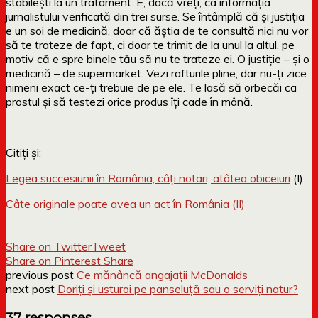
stabilești la un tratament. E, dacă vreți, ca informația
jurnalistului verificată din trei surse. Se întâmplă că și justiția
e un soi de medicină, doar că ăștia de te consultă nici nu vor
să te trateze de fapt, ci doar te trimit de la unul la altul, pe
motiv că e spre binele tău să nu te trateze ei. O justiție – și o
medicină – de supermarket. Vezi rafturile pline, dar nu-ți zice
nimeni exact ce-ți trebuie de pe ele. Te lasă să orbecăi ca
prostul și să testezi orice produs îți cade în mână.
Citiți și:
Legea succesiunii în România, câți notari, atâtea obiceiuri
(I)
Câte originale poate avea un act în România (II)
Share on Twitter
Tweet
Share on Pinterest
Share
previous post
Ce mănâncă angajații McDonalds
next post
Doriți și usturoi pe panseluță sau o serviți natur?
37 responses