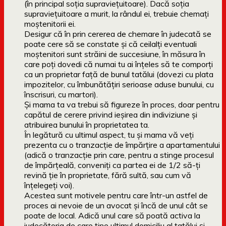
(în principal soția supraviețuitoare). Dacă soția
supraviețuitoare a murit, la rândul ei, trebuie chemați
moștenitorii ei.
Desigur că în prin cererea de chemare în judecată se
poate cere să se constate și că ceilalți eventuali
moștenitori sunt străini de succesiune, în măsura în
care poți dovedi că numai tu ai înțeles să te comporți
ca un proprietar față de bunul tatălui (dovezi cu plata
impozitelor, cu îmbunătățiri serioase aduse bunului, cu
înscrisuri, cu martori).
Și mama ta va trebui să figureze în proces, doar pentru
capătul de cerere privind ieșirea din indiviziune și
atribuirea bunului în proprietatea ta.
În legătură cu ultimul aspect, tu și mama vă veți
prezenta cu o tranzacție de împărțire a apartamentului
(adică o tranzacție prin care, pentru a stinge procesul
de împărțeală, conveniți ca partea ei de 1/2 să-ți
revină ție în proprietate, fără sultă, sau cum vă
înțelegeți voi).
Acestea sunt motivele pentru care într-un astfel de
proces ai nevoie de un avocat și încă de unul cât se
poate de local. Adică unul care să poată activa la
judecătoria de care ține ultimul domiciliu al tatălui și