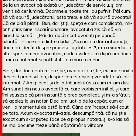
de la un avocat că există un judecător de serviciu, și am
venit să cer lumină. Doamnele, toate trei, au pufnit: Păi cum,
să vă spună judecătorul, asta trebuie să vă spună avocatul!
Că de aia îl plătiți. Bun, dar știți, speța e cam complicată, mi-
ar fi prins bine niscai îndrumare, avocatul a zis că să vin
direct la sursă… „Păi da, dacă scot avocați pe bandă
rulantă!” – zice una dintre dudui. „Aici noi nu dăm informații,
doamnă, decât despre procese, ați înțeles?!, m-a expediat o
alta, spre camera avocaților, unde evident că după ora două
– mi-a confirmat și polițistul – nu mai e nimeni.
Bine, dar dacă notarul nu știe, avocatul nu știe, eu unde naiba
deschid procesul ăla, despre care să ajung vreodată să cer
informații? Am plecat și de la tribunalul ăsta cum m-am dus.
Am sunat din nou o avocată cu care vorbisem inițial, și care
îmi spusese că prin instanță e prea complicat, și m-a sfătuit
să apelez la un notar. Deci am luat-o de la capăt, cum ar
veni, la momentul de astă iarnă. Când am început să-l caut
pe tata. Acum avocata mi-a zis, descumpănită, că nu știe
exact cum s-ar putea face ce a propus notara, și s-o las să
se mai documenteze până săptămâna viitoare.