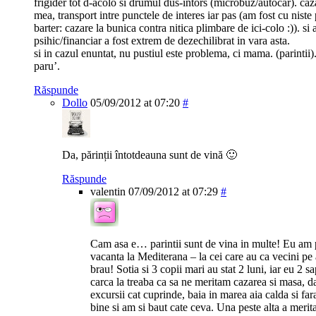
frigider tot d-acolo si drumul dus-intors (microbuz/autocar). caz
mea, transport intre punctele de interes iar pas (am fost cu niste 
barter: cazare la bunica contra nitica plimbare de ici-colo :)). si 
psihic/financiar a fost extrem de dezechilibrat in vara asta.
si in cazul enuntat, nu pustiul este problema, ci mama. (parintii)
paru’.
Răspunde
Dollo
05/09/2012 at 07:20
#
Da, părinții întotdeauna sunt de vină 🙂
Răspunde
valentin
07/09/2012 at 07:29
#
Cam asa e… parintii sunt de vina in multe! Eu am p
vacanta la Mediterana – la cei care au ca vecini pe 
brau! Sotia si 3 copii mari au stat 2 luni, iar eu 2
carca la treaba ca sa ne meritam cazarea si masa, da’
excursii cat cuprinde, baia in marea aia calda si fa
bine si am si baut cate ceva. Una peste alta a merita