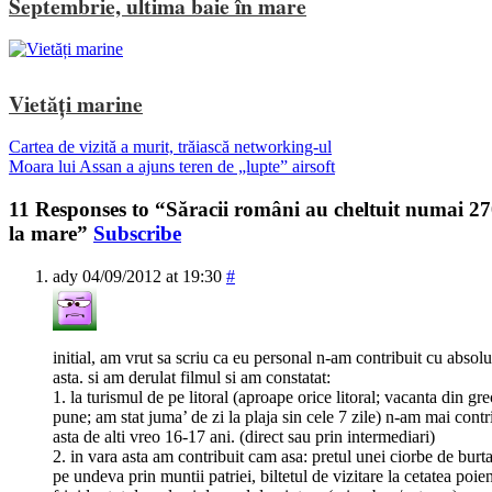
Septembrie, ultima baie în mare
Vietăți marine
Cartea de vizită a murit, trăiască networking-ul
Moara lui Assan a ajuns teren de „lupte” airsoft
11 Responses to “Săracii români au cheltuit numai 27
la mare”
Subscribe
ady
04/09/2012 at 19:30
#
initial, am vrut sa scriu ca eu personal n-am contribuit cu absolu
asta. si am derulat filmul si am constatat:
1. la turismul de pe litoral (aproape orice litoral; vacanta din gr
pune; am stat juma’ de zi la plaja sin cele 7 zile) n-am mai contri
asta de alti vreo 16-17 ani. (direct sau prin intermediari)
2. in vara asta am contribuit cam asa: pretul unei ciorbe de burta s
pe undeva prin muntii patriei, biltetul de vizitare la cetatea poie