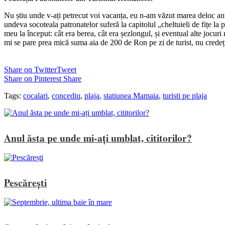
Nu știu unde v-ați petrecut voi vacanța, eu n-am văzut marea deloc anu
undeva socoteala patronatelor suferă la capitolul „cheltuieli de fițe la
meu la început: cât era berea, cât era șezlongul, și eventual alte jocuri
mi se pare prea mică suma aia de 200 de Ron pe zi de turist, nu credeț
Share on Twitter
Tweet
Share on Pinterest
Share
Tags:
cocalari
,
concediu
,
plaja
,
statiunea Mamaia
,
turisti pe plaja
Anul ăsta pe unde mi-ați umblat, cititorilor?
Pescărești