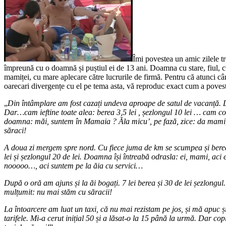
Îmi povestea un amic zilele t
împreună cu o doamnă și puștiul ei de 13 ani. Doamna cu stare, fiul, c
mamiței, cu mare aplecare către lucrurile de firmă. Pentru că atunci c
oarecari divergențe cu el pe tema asta, vă reproduc exact cum a povestit
„
Din întâmplare am fost cazați undeva aproape de satul de vacanță. 
Dar…cam ieftine toate alea: berea 3,5 lei , șezlongul 10 lei … cam co
doamna: măi, suntem în Mamaia ? Ăla micu’, pe fază, zice: da mami,
săraci!
A doua zi mergem spre nord. Cu fiece juma de km se scumpea și berea 
lei și șezlongul 20 de lei. Doamna își întreabă odrasla: ei, mami, aci 
nooooo…, aci suntem pe la ăia cu servici…
După o oră am ajuns și la ăi bogați. 7 lei berea și 30 de lei șezlongul.
mulțumit: nu mai stăm cu săracii!
La întoarcere am luat un taxi, că nu mai rezistam pe jos, și mă apuc ș
tarifele. Mi-a cerut inițial 50 și a lăsat-o la 15 până la urmă. Dar c