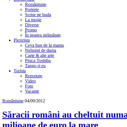
Românisme
Portrete
Scrise pe buda
La moșie
Diverse
Promo
În neagra străinătate
Plezirista
Ceva bun de la mama
Nelinisti de dama
Carte & alte arte
Pisica Toshiba
Tango și eu
Turista
Reportaje
Video
Foto
Vacante
Românisme
04/09/2012
Săracii români au cheltuit numa
milioane de euro la mare