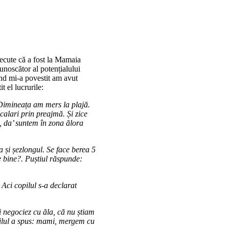
recute că a fost la Mamaia
unoscător al potențialului
ând mi-a povestit am avut
 el lucrurile:
Dimineața am mers la plajă.
calari prin preajmă. Și zice
 da’ suntem în zona ălora
și șezlongul. Se face berea 5
e bine?. Puștiul răspunde:
 Aci copilul s-a declarat
i negociez cu ăla, că nu știam
opilul a spus: mami, mergem cu