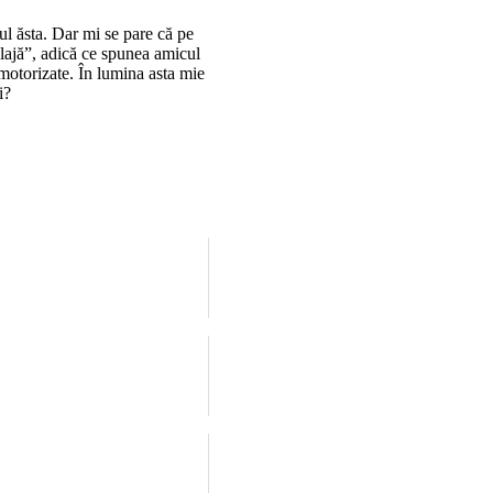
l ăsta. Dar mi se pare că pe
 plajă”, adică ce spunea amicul
 motorizate. În lumina asta mie
i?