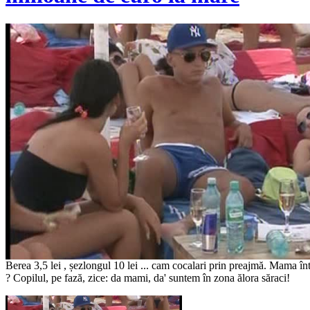
Berea 3,5 lei , șezlongul 10 lei ... cam cocalari prin preajmă. Mama 
? Copilul, pe fază, zice: da mami, da' suntem în zona ălora săraci!