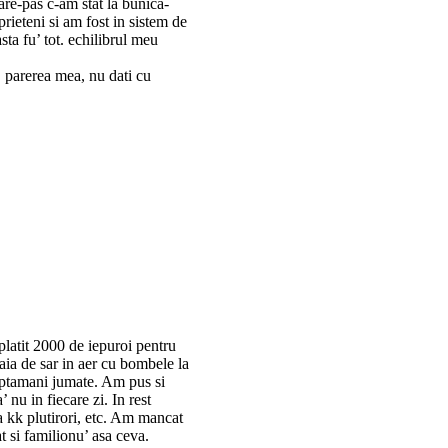
are-pas c-am stat la bunica-
prieteni si am fost in sistem de
asta fu’ tot. echilibrul meu
. parerea mea, nu dati cu
latit 2000 de iepuroi pentru
aia de sar in aer cu bombele la
 saptamani jumate. Am pus si
 nu in fiecare zi. In rest
ra kk plutirori, etc. Am mancat
t si familionu’ asa ceva.