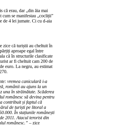
is că erau, dar „din ăia mai
t cum se manifestau „cocliții”
e de 4 lei jumate. Ci cu d-aia
ice că turiștii au cheltuit în
ărțiți aproape egal între
la că în structurile clasificate
turist ar fi cheltuit cam 200 de
 de euro. La negru, au estimat
 270.
nte: vremea caniculară i-a
ză, românii au ajuns la un
caz una în străinătate. Scăderea
alul românesc să devina pentru
 contribuit și faptul că
rul de turiști pe litoral a
50.000. În stațiunile românești
 de 2011. Atacul terorist din
oralul românesc.” –
zice