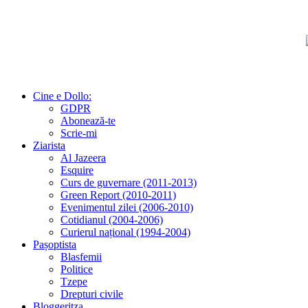
Cine e Dollo:
GDPR
Abonează-te
Scrie-mi
Ziarista
Al Jazeera
Esquire
Curs de guvernare (2011-2013)
Green Report (2010-2011)
Evenimentul zilei (2006-2010)
Cotidianul (2004-2006)
Curierul național (1994-2004)
Pașoptista
Blasfemii
Politice
Tzepe
Drepturi civile
Bloggeritza