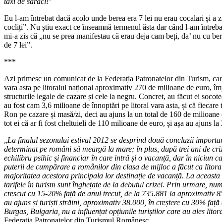
taxi de săraci!
”
Eu l-am întrebat dacă acolo unde berea era 7 lei nu erau cocalari și a z
cocliți”. Nu știu exact ce înseamnă termenul ăsta dar când l-am întreba
mi-a zis că „nu se prea manifestau că erau deja cam beți, da’ nu cu ber
de 7 lei”.
***
Azi primesc un comunicat de la Federația Patronatelor din Turism, care z
vara asta pe litoralul național aproximativ 270 de milioane de euro, împ
structurile legale de cazare și cele la negru. Concret, au făcut ei socotea
au fost cam 3,6 milioane de înnoptări pe litoral vara asta, și că fiecare 
Ron pe cazare și masă/zi, deci au ajuns la un total de 160 de milioane
tot ei că ar fi fost cheltuieli de 110 milioane de euro, și așa au ajuns la
„
La finalul sezonului estival 2012 se desprind două concluzii importa
determinat pe români să meargă la mare; în plus, după trei ani de cri
echilibru psihic și financiar în care intră și o vacanță, dar în niciun 
puterii de cumpărare a românilor din clasa de mijloc a făcut ca litor
majoritatea acestora principala lor destinație de vacanță. La aceasta a
tarifele în turism sunt înghețate de la debutul crizei. Prin urmare, numă
crescut cu 15-20% față de anul trecut, de la 735.881 la aproximativ 8
au ajuns și turiști străini, aproximativ 38.000, în creștere cu 30% față
Burgas, Bulgaria, nu a influențat opțiunile turiștilor care au ales lit
Federația Patronatelor din Turismul Românesc.