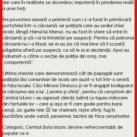
dar care în realitate se dovedesc impotenți în prinderea reală
a unor hoți.
Îmi povestea aseară o prietenă cum i s-a furat în primăvară
portofelul într-o cârciumă, iar polițiștii care au sediul chiar
acolo, lângă Hanul lui Manuc, nu au fost în stare să intre în
cârciumă și să-i ia la întrebări pe suspecți. Pentru că patronul
cârciumii nu i-a lăsat, iar ei au zis că mai bine să îi scoată
păgubita afară pe suspecți, ca să le ia ei declarații. Apoi au
îndrumat-o către o secție de poliție din oraș, mai
„competentă”.
Ultima chestie care demonstrează cât de papagali sunt
polițiștii ăia comunitari de acolo am auzit-o tot într-o seară,
la fața locului. Căci Mircea Dinescu și-ar fi angajat bodiguarzi
la cârciuma aia a lui „Lacrimi și sfinți”, pentru că cerșetorii din
Centrul istoric i-au agresat clienții, luând cu tupeu mâncare
din farfuriile lor – care și așa ar fi cam goale pentru banii
ceruți, zic gurile rele 😉 Iar chelnerii, niște sfinți, fug în
bucătărie unde varsă, pesemne, lacrimi de frica cerșetorilor.
Categoric, Centrul ăsta istoric devine nefrecventabil, de
popular ce e.