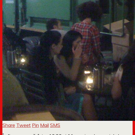
Share
Tweet
Pin
Mail
SMS