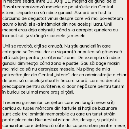
În fiecare seară, între 10.30 și 11, mașina de gunoi de la
Rosal reorganizează mesele de pe străzile din Centrul
istoric, chipurile ca să ridice gunoiul. Aseară am fost la
cârciuma de degustat vinuri despre care vă mai povesteam
acum o lună, și s-a întâmplat din nou același lucru. Unii
meseni erau deja obișnuiți, când s-a apropiat gunoiera au
început să-și strângă scaunele și mesele.
Unii se revoltă, alții se amuză. Nu știu gunoierii în care
categorie se înscriu, dar cu siguranță ar putea să găsească
altă soluție pentru „curățenia” zonei. De exemplu să ridice
gunoiul dimineața, când zona e pustie. Sau să bage mașini
mai mici ca să nu deranjeze mesele. Nu plâng de mila
petrecăreţilor din Centrul „isteric”, dar ca administrație e chiar
de porc să ai acelaşi ritual în fiecare seară, care nu denotă
preocupare pentru curăţenie, ci doar nepăsare pentru turism
în buricul celui mai mare oraş al ţării.
Trecerea gunoierilor, cerşetorii care vin lângă mese şi îţi
cer/iau cu tupeu mâncare din farfurie și hoții de buzunare
sunt cele trei amintiri memorabile cu care un turist străin
poate pleca din Bucureștiul istoric. Ah, desigur, și polițiștii
comunitari care defilează câte doi ca porumbeii printre mese,