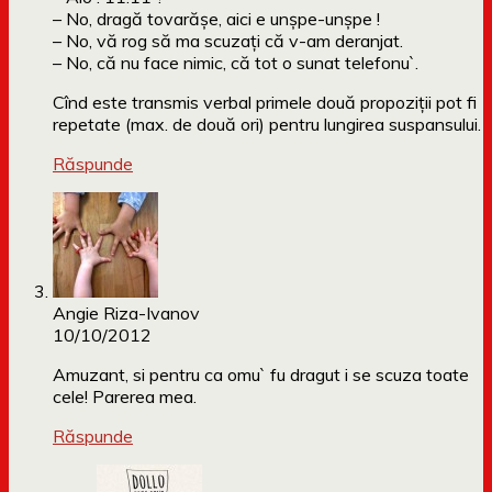
– No, dragă tovarășe, aici e unșpe-unșpe !
– No, vă rog să ma scuzați că v-am deranjat.
– No, că nu face nimic, că tot o sunat telefonu`.
Cînd este transmis verbal primele două propoziții pot fi
repetate (max. de două ori) pentru lungirea suspansului.
Răspunde
Angie Riza-Ivanov
10/10/2012
Amuzant, si pentru ca omu` fu dragut i se scuza toate
cele! Parerea mea.
Răspunde