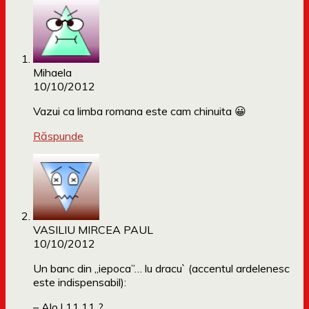
Mihaela
10/10/2012
Vazui ca limba romana este cam chinuita 😀
Răspunde
VASILIU MIRCEA PAUL
10/10/2012
Un banc din „iepoca”… lu dracu` (accentul ardelenesc
este indispensabil):
– Alo ! 11.11 ?