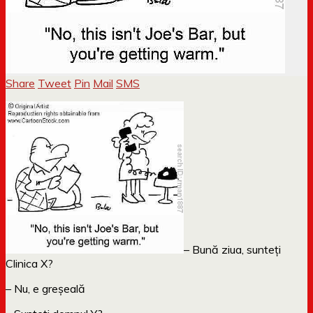
Share
Tweet
Pin
Mail
SMS
– Bună ziua, sunteți
Clinica X?
– Nu, e greșeală