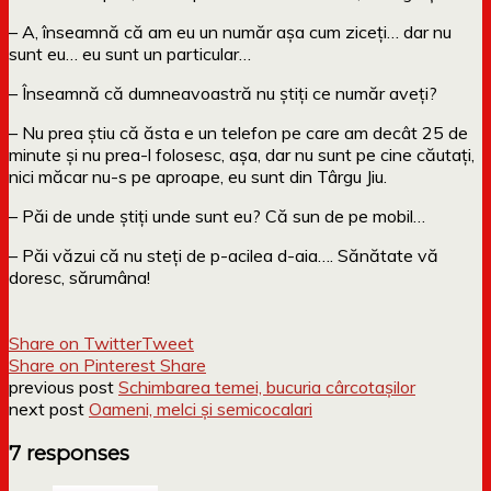
– A, înseamnă că am eu un număr așa cum ziceți… dar nu
sunt eu… eu sunt un particular…
– Înseamnă că dumneavoastră nu știți ce număr aveți?
– Nu prea știu că ăsta e un telefon pe care am decât 25 de
minute și nu prea-l folosesc, așa, dar nu sunt pe cine căutați,
nici măcar nu-s pe aproape, eu sunt din Târgu Jiu.
– Păi de unde știți unde sunt eu? Că sun de pe mobil…
– Păi văzui că nu steți de p-acilea d-aia…. Sănătate vă
doresc, sărumâna!
Share on Twitter
Tweet
Share on Pinterest
Share
previous post
Schimbarea temei, bucuria cârcotașilor
next post
Oameni, melci și semicocalari
7 responses