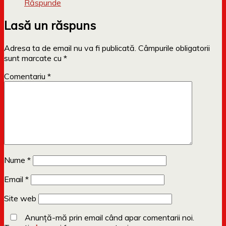
Răspunde
Lasă un răspuns
Adresa ta de email nu va fi publicată.
Câmpurile obligatorii
sunt marcate cu
*
Comentariu
*
Nume
*
Email
*
Site web
Anunță-mă prin email când apar comentarii noi.