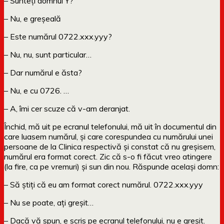
– Sunteți domnul Y?
– Nu, e greșeală
– Este numărul 0722.xxx.yyy?
– Nu, nu, sunt particular…
– Dar numărul e ăsta?
– Nu, e cu 0726. …
– A, îmi cer scuze că v-am deranjat.
Închid, mă uit pe ecranul telefonului, mă uit în documentul din
care luasem numărul, și care corespundea cu numărului unei
persoane de la Clinica respectivă și constat că nu greșisem,
numărul era format corect. Zic că s-o fi făcut vreo atingere
(la fire, ca pe vremuri) și sun din nou. Răspunde același domn:
– Să știți că eu am format corect numărul. 0722.xxx.yyy
– Nu se poate, ați greșit…
– Dacă vă spun, e scris pe ecranul telefonului, nu e greșit.