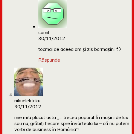
camil
30/11/2012
tocmai de aceea am și zis bormașini 🙂
Răspunde
nikuelektriku
30/11/2012
mie mi’a placut asta „… trecea poporul. În mașini de lux
sau nu, grăbiți fiecare spre învârteala lui – că nu putem
vorbi de business în România”!