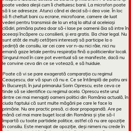
poate vedea aleșii cum îi cheltuiesc banii. La microfon poate
să li se adreseze. Atunci când ei decid să-i dea voie. În loc
să fi cheltuit bani cu ecrane, microfoane, camere de luat
vederi pentru transmisii de la un etaj la altul al aceleiași
clădiri, primăria putea doar să-i lase pe oamenii ăia să intre în
aceeași încăpere cu consilierii, și era gratis. Ba chiar legal. Nu
sunt atât de mulți cetățeni interesați să participe la o
ședință de consiliu, iar cei care vor n-au nici râie, nici nu
emană gaze letale pentru respirația fină a politicienilor locali.
Singurul mod în care pot eventual să se manifeste, dacă nu
le convine ceva din ce se votează, e să huiduie.
Poate că vi se pare exagerată comparația cu regimul
Ceaușescu, dar vă spun că nu e. Ce se întâmplă de patru ani
în București, în jurul primarului Sorin Oprescu, este ceva ce
tinde să se identifice cu regimul acela. Oprescu este unul
dintre cei mai menajați oameni politici din România actuală, în
ciuda faptului că sunt multe măgării pe care le face la
primărie. Nu are practic presă, ci doar propagandă. Are pe
mână cel mai mare buget local din România și știe să-l
împartă cu toate partidele politice, astfel că nu are opoziție
în consiliu. Este menajat de opoziție, deși nimeni nu crede în