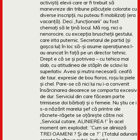
activiști) elevii care ar fi trebuit să
manevreze din tribune plăcuțele colorate cu
diverse inscripții, nu puteau fi mobilizați (era
vacanță). Deci „funcționarii” au fost
chemați să le țină locul. Mă rog, nici o
nenorocire, cu excepția bruscheții gestului,
care irita puternic. Secretarul de partid (și
gașca lui) în loc să-și asume operațiunea l-
au aruncat în față pe un director tehnic.
Drept e că se și potrivea – cu tehica mai
slab, cu atitudinea de stăpîn de sclavi la
superlativ. Avea și mutra necesară: ceafă
de taur, expresie de bou fioros, roșu la piele
și chel. Pare-se că nici lui nu i-a convenit
însărcinarea deoarece se comporta excesiv
de dur. Serviciul din care făceam parte
trimisese doi bărbați și o femeie. Nu știu ce i
s-a năzărit marelui șef că printre ale
răcnete-răgete se oțărește către noi:
„Serviciul cutare, ALINIEREA !” În acel
moment am explodat: ”Cum se aliniază
TREI OAMENI ? Și de ce ?” (Totalul adunarii