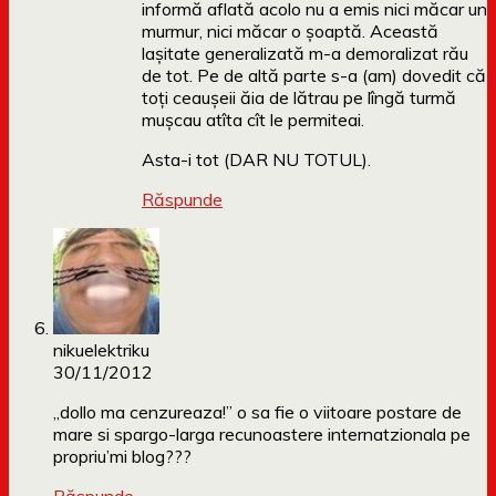
informă aflată acolo nu a emis nici măcar un
murmur, nici măcar o șoaptă. Această
lașitate generalizată m-a demoralizat rău
de tot. Pe de altă parte s-a (am) dovedit că
toți ceaușeii ăia de lătrau pe lîngă turmă
mușcau atîta cît le permiteai.
Asta-i tot (DAR NU TOTUL).
Răspunde
nikuelektriku
30/11/2012
„dollo ma cenzureaza!” o sa fie o viitoare postare de
mare si spargo-larga recunoastere internatzionala pe
propriu’mi blog???