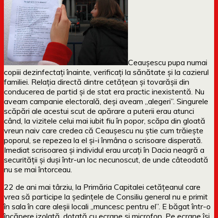
Ceaușescu pupa numai
copiii dezinfectați înainte, verificați la sănătate și la cazierul
familiei. Relația directă dintre cetățean și tovarășii din
conducerea de partid și de stat era practic inexistentă. Nu
aveam campanie electorală, deși aveam „alegeri”. Singurele
scăpări ale acestui scut de apărare a puterii erau atunci
când, la vizitele celui mai iubit fiu în popor, scăpa din gloată
vreun naiv care credea că Ceaușescu nu știe cum trăiește
poporul, se repezea la el și-i înmâna o scrisoare disperată.
Imediat scrisoarea și individul erau urcați în Dacia neagră a
securității și duși într-un loc necunoscut, de unde câteodată
nu se mai întorceau.
22 de ani mai târziu, la Primăria Capitalei cetățeanul care
vrea să participe la ședințele de Consiliu general nu e primit
în sala în care aleșii locali „muncesc pentru el”. E băgat într-o
încăpere izolată, dotată cu ecrane și microfon. Pe ecrane își