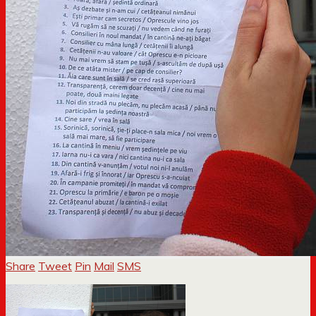
Share
Tweet
Pin
Mail
SMS