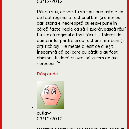
03/12/2012
Păi nu știu, ce vrei tu să spui prin asta e că
de fapt regimul a fost unul bun și omenos,
dar istoria e nedreaptă cu el și-i pune în
cârcă fapte ireale ca să-l zugrăvească rău?
Eu zic că regimul a fost făcut și tolerat de
oameni. Iar printre ei au fost unii mai buni și
alții ticăloși. Pe medie a ieșit ce a ieșit.
Înseamnă că cei care au pățit-o au fost
ghinioniști, dacă nu vrei să zicem de ăia
norocoși 🙂
Răspunde
outlaw
03/12/2012