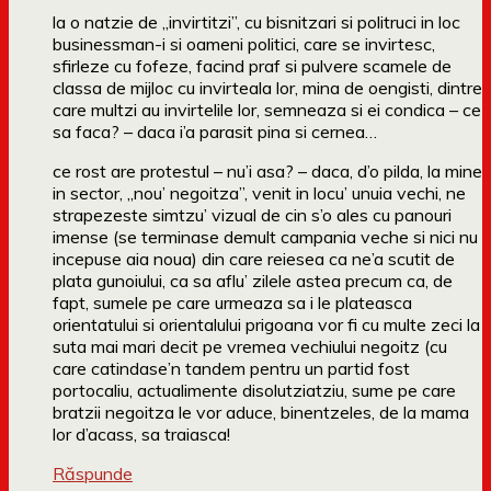
la o natzie de „invirtitzi”, cu bisnitzari si politruci in loc
businessman-i si oameni politici, care se invirtesc,
sfirleze cu fofeze, facind praf si pulvere scamele de
classa de mijloc cu invirteala lor, mina de oengisti, dintre
care multzi au invirtelile lor, semneaza si ei condica – ce
sa faca? – daca i’a parasit pina si cernea…
ce rost are protestul – nu’i asa? – daca, d’o pilda, la mine
in sector, „nou’ negoitza”, venit in locu’ unuia vechi, ne
strapezeste simtzu’ vizual de cin s’o ales cu panouri
imense (se terminase demult campania veche si nici nu
incepuse aia noua) din care reiesea ca ne’a scutit de
plata gunoiului, ca sa aflu’ zilele astea precum ca, de
fapt, sumele pe care urmeaza sa i le plateasca
orientatului si orientalului prigoana vor fi cu multe zeci la
suta mai mari decit pe vremea vechiului negoitz (cu
care catindase’n tandem pentru un partid fost
portocaliu, actualimente disolutziatziu, sume pe care
bratzii negoitza le vor aduce, binentzeles, de la mama
lor d’acass, sa traiasca!
Răspunde