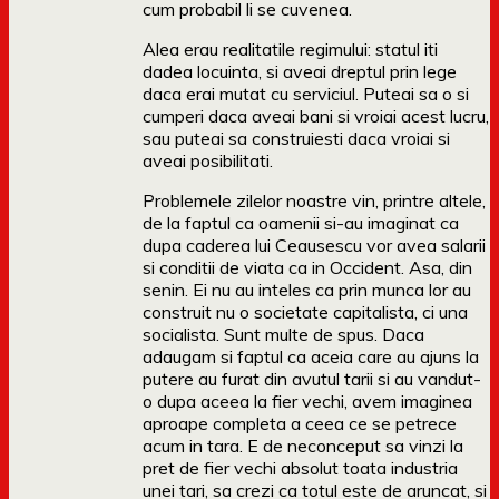
cum probabil li se cuvenea.
Alea erau realitatile regimului: statul iti
dadea locuinta, si aveai dreptul prin lege
daca erai mutat cu serviciul. Puteai sa o si
cumperi daca aveai bani si vroiai acest lucru,
sau puteai sa construiesti daca vroiai si
aveai posibilitati.
Problemele zilelor noastre vin, printre altele,
de la faptul ca oamenii si-au imaginat ca
dupa caderea lui Ceausescu vor avea salarii
si conditii de viata ca in Occident. Asa, din
senin. Ei nu au inteles ca prin munca lor au
construit nu o societate capitalista, ci una
socialista. Sunt multe de spus. Daca
adaugam si faptul ca aceia care au ajuns la
putere au furat din avutul tarii si au vandut-
o dupa aceea la fier vechi, avem imaginea
aproape completa a ceea ce se petrece
acum in tara. E de neconceput sa vinzi la
pret de fier vechi absolut toata industria
unei tari, sa crezi ca totul este de aruncat, si