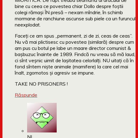
MIORITICĂ. De fapt treaba seamănă al dracului de
bine cu ceea ce povestea chiar Dollo despre foștii
colegi rămași ÎN presă – nexam mîndrie, în schimb
mormane de ranchiune ascunse sub piele ca un furuncul
neexplodat.
Faceți ce am spus „permanent, zi de zi, ceas de ceas”.
Nu vă mai plictisesc cu povestea (similară) despre cum
am pus cu botul pe labe un maare director comunist &
bașbuzuc înainte de 1989. Findcă nu vreau să mă laud,
ci sînt veșnic uimit de lașitatea celorlalți. NU uitați că în
fond sîntem niște animale (mamifere) la care cel mai
înalt, zgomotos și agresiv se impune.
TAKE NO PRISONERS !
Răspunde
NL