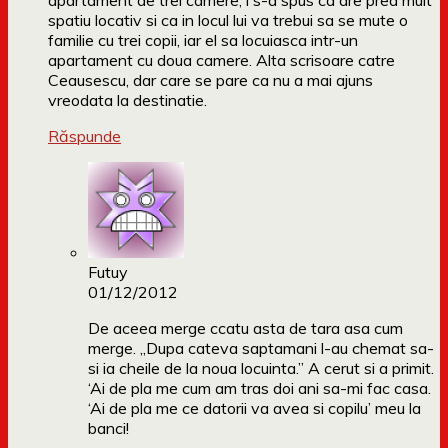
apartament de trei camere, i s-a spus ca are prea mult
spatiu locativ si ca in locul lui va trebui sa se mute o
familie cu trei copii, iar el sa locuiasca intr-un
apartament cu doua camere. Alta scrisoare catre
Ceausescu, dar care se pare ca nu a mai ajuns
vreodata la destinatie.
Răspunde
Futuy
01/12/2012
De aceea merge ccatu asta de tara asa cum
merge. „Dupa cateva saptamani l-au chemat sa-
si ia cheile de la noua locuinta.” A cerut si a primit.
‘Ai de pla me cum am tras doi ani sa-mi fac casa.
‘Ai de pla me ce datorii va avea si copilu’ meu la
banci!