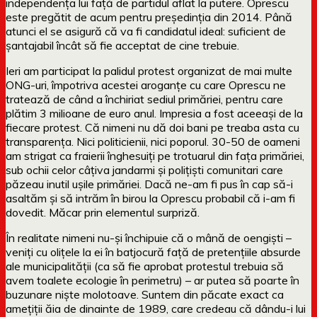
independența lui față de partidul aflat la putere. Oprescu
este pregătit de acum pentru președinția din 2014. Până
atunci el se asigură că va fi candidatul ideal: suficient de
șantajabil încât să fie acceptat de cine trebuie.
Ieri am participat la palidul protest organizat de mai multe
ONG-uri, împotriva acestei aroganțe cu care Oprescu ne
tratează de când a închiriat sediul primăriei, pentru care
plătim 3 milioane de euro anul. Impresia a fost aceeași de la
fiecare protest. Că nimeni nu dă doi bani pe treaba asta cu
transparența. Nici politicienii, nici poporul. 30-50 de oameni
am strigat ca fraierii înghesuiți pe trotuarul din fața primăriei,
sub ochii celor câțiva jandarmi și polițiști comunitari care
păzeau inutil ușile primăriei. Dacă ne-am fi pus în cap să-i
asaltăm și să intrăm în birou la Oprescu probabil că i-am fi
dovedit. Măcar prin elementul surpriză.
În realitate nimeni nu-și închipuie că o mână de oengiști –
veniți cu olițele la ei în batjocură față de pretențiile absurde
ale municipalității (ca să fie aprobat protestul trebuia să
avem toalete ecologie în perimetru) – ar putea să poarte în
buzunare niște molotoave. Suntem din păcate exact ca
amețiții ăia de dinainte de 1989, care credeau că dându-i lui