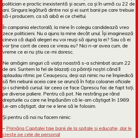
politician e practic inexistentă și acum, ca și în urmă cu 22 de
ani. Singura legătură dintre noi și ei sunt banii pe care trebuie
să-i producem, ca să aibă ei ce cheltui.
În campania electorală, la mine în colegiu candidează vreo
zece politicieni. Nu a ajuns la mine decât unul. Își imaginează
cineva că după alegeri eu voi reuși să ajung la ei? Sau că ei
vor ține cont de ceea ce vreau eu? Nici n-ar avea cum, de
vreme ce ei nu știu ce-mi doresc.
Ne amăgim singuri că viața noastră s-a schimbat acum 22
de ani. Suntem la fel de blazați ca părinții noștri când îl
aplaudau ritmic pe Ceaușescu, deși azi nimic nu ne împiedică
să fim nebunii aceia care se aruncă în fața coloanei oficiale
și-i schimbă cursul. Iar ceea ce face Oprescu fac de fapt toți,
pe diverse paliere. Pentru că pot. Ne restrâng pe rând
drepturile cu care ne împăunăm că le-am câștigat în 1989.
Le-am câștigat, dar ne e lene să le folosim.
Și pentru că noi nu facem nimic:
–
Primăria Capitalei taie banii de la spitale și educație, dar le
crește pe cele de personal