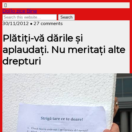
Dollo zice Bine
30/11/2012 • 27 comments
Plătiți-vă dările și
aplaudați. Nu meritați alte
drepturi