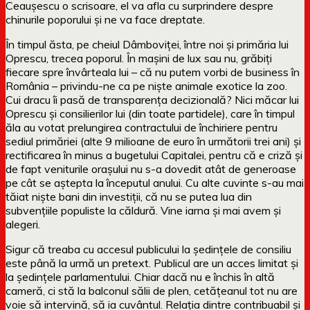
Ceaușescu o scrisoare, el va afla cu surprindere despre
chinurile poporului și ne va face dreptate.
În timpul ăsta, pe cheiul Dâmboviței, între noi și primăria lui
Oprescu, trecea poporul. În mașini de lux sau nu, grăbiți
fiecare spre învârteala lui – că nu putem vorbi de business în
România – privindu-ne ca pe niște animale exotice la zoo.
Cui dracu îi pasă de transparența decizională? Nici măcar lui
Oprescu și consilierilor lui (din toate partidele), care în timpul
ăla au votat prelungirea contractului de închiriere pentru
sediul primăriei (alte 9 milioane de euro în următorii trei ani) și
rectificarea în minus a bugetului Capitalei, pentru că e criză și
de fapt veniturile orașului nu s-a dovedit atât de generoase
pe cât se aștepta la începutul anului. Cu alte cuvinte s-au mai
tăiat niște bani din investiții, că nu se putea lua din
subvențiile populiste la căldură. Vine iarna și mai avem și
alegeri.
Sigur că treaba cu accesul publicului la ședințele de consiliu
este până la urmă un pretext. Publicul are un acces limitat și
la ședințele parlamentului. Chiar dacă nu e închis în altă
cameră, ci stă la balconul sălii de plen, cetățeanul tot nu are
voie să intervină, să ia cuvântul. Relația dintre contribuabil și