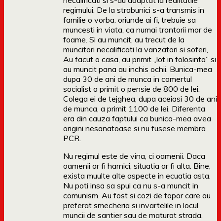
necalificati si s-au adaptat la realitatile
regimului. De la strabunici s-a transmis in
familie o vorba: oriunde ai fi, trebuie sa
muncesti in viata, ca numai trantorii mor de
foame. Si au muncit, au trecut de la
muncitori necalificati la vanzatori si soferi,
Au facut o casa, au primit „lot in folosinta” si
au muncit pana au inchis ochii. Bunica-mea
dupa 30 de ani de munca in comertul
socialist a primit o pensie de 800 de lei.
Colega ei de tejghea, dupa aceiasi 30 de ani
de munca, a primit 1100 de lei. Diferenta
era din cauza faptului ca bunica-mea avea
origini nesanatoase si nu fusese membra
PCR.
Nu regimul este de vina, ci oamenii. Daca
oamenii ar fi harnici, situatia ar fi alta. Bine,
exista muulte alte aspecte in ecuatia asta.
Nu poti insa sa spui ca nu s-a muncit in
comunism. Au fost si cozi de topor care au
preferat smecheria si invartelile in locul
muncii de santier sau de maturat strada,