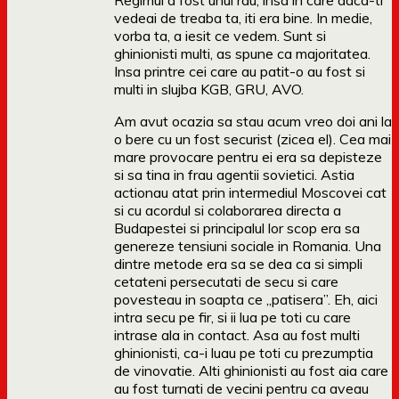
Regimul a fost unul rau, insa in care daca-ti
vedeai de treaba ta, iti era bine. In medie,
vorba ta, a iesit ce vedem. Sunt si
ghinionisti multi, as spune ca majoritatea.
Insa printre cei care au patit-o au fost si
multi in slujba KGB, GRU, AVO.
Am avut ocazia sa stau acum vreo doi ani la
o bere cu un fost securist (zicea el). Cea mai
mare provocare pentru ei era sa depisteze
si sa tina in frau agentii sovietici. Astia
actionau atat prin intermediul Moscovei cat
si cu acordul si colaborarea directa a
Budapestei si principalul lor scop era sa
genereze tensiuni sociale in Romania. Una
dintre metode era sa se dea ca si simpli
cetateni persecutati de secu si care
povesteau in soapta ce „patisera”. Eh, aici
intra secu pe fir, si ii lua pe toti cu care
intrase ala in contact. Asa au fost multi
ghinionisti, ca-i luau pe toti cu prezumptia
de vinovatie. Alti ghinionisti au fost aia care
au fost turnati de vecini pentru ca aveau