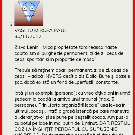
VASILIU MIRCEA PAUL
30/11/2012
Zis-a Lenin: „Mica proprietate taraneasca naste
capitalism si burghezie permanent, zi de zi, ceas de
ceas, spontan si in proportie de masa”.
Trebuie să reținem doar „permanent, zi de zi, ceas de
ceas” – adică INVERS decît a zis Dollo. Bune și dozele
șoc, dacă există un fond de „perfuzii” constante.
Iată și un exemplu (personal): cu vreo cîțiva ani în urmă
ședeam la coadă la arhiva unui tribunal (max. 5
persoane). Prin „forța organizării locale” ușa lovea în
ultimul „codaș”. Intră o grasă isterică pe care manevra
a „deranjat-o” și se pune pe beștelit coada. Am pus-o
cu botul pe labe în mai puțin de 1 minut, DAR RESTUL
COZII A ÎNGHIȚIT PERDAFUL CU SUPUȘENIE