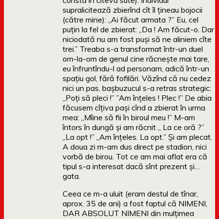
consta în cîteva sute). Individul
supralicitează zbierînd cît îl țineau bojocii
(către mine): „Ai făcut armata ?” Eu, cel
puțin la fel de zbierat: „Da ! Am făcut-o. Dar
niciodată nu am fost puși să ne aliniem cîte
trei.” Treaba s-a transformat într-un duel
om-la-om de genul cine răcnește mai tare,
eu înfruntîndu-l ad personam, adică într-un
spațiu gol, fără fofilări. Văzînd că nu cedez
nici un pas, bașbuzucul s-a retras strategic:
„Poți să pleci !” ”Am înțeles ! Plec !” De abia
făcusem cîțiva pași cînd a zbierat în urma
mea: „Mîine să fii în biroul meu !” M-am
întors în dungă și am răcnit „ La ce oră ?”
„La opt !” „Am înțeles. La opt.” Și am plecat.
A doua zi m-am dus direct pe stadion, nici
vorbă de birou. Tot ce am mai aflat era că
tipul s-a interesat dacă sînt prezent și…
gata.
Ceea ce m-a uluit (eram destul de tînar,
aprox. 35 de ani) a fost faptul că NIMENI,
DAR ABSOLUT NIMENI din mulțimea