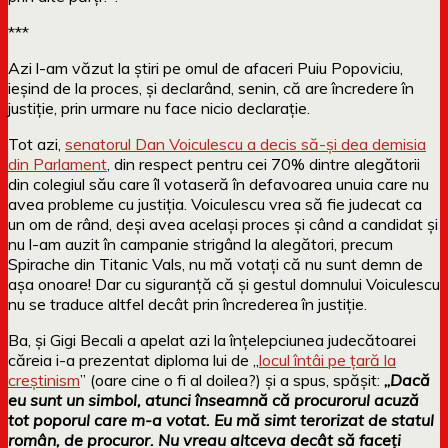
***
Azi l-am văzut la știri pe omul de afaceri Puiu Popoviciu,
ieșind de la proces, și declarând, senin, că are încredere în
justiție, prin urmare nu face nicio declarație.
Tot azi,
senatorul Dan Voiculescu a decis să-și dea demisia
din Parlament
, din respect pentru cei 70% dintre alegătorii
din colegiul său care îl votaseră în defavoarea unuia care nu
avea probleme cu justiția. Voiculescu vrea să fie judecat ca
un om de rând, deși avea același proces și când a candidat și
nu l-am auzit în campanie strigând la alegători, precum
Spirache din Titanic Vals, nu mă votați că nu sunt demn de
așa onoare! Dar cu siguranță că și gestul domnului Voiculescu
nu se traduce altfel decât prin încrederea în justiție.
Ba, și Gigi Becali a apelat azi la înțelepciunea judecătoarei
căreia i-a prezentat diploma lui de „
locul întâi pe țară la
creștinism
” (oare cine o fi al doilea?) și a spus, spășit:
„
Dacă
eu sunt un simbol, atunci înseamnă că procurorul acuză
tot poporul care m-a votat. Eu mă simt terorizat de statul
român, de procuror. Nu vreau altceva decât să faceţi