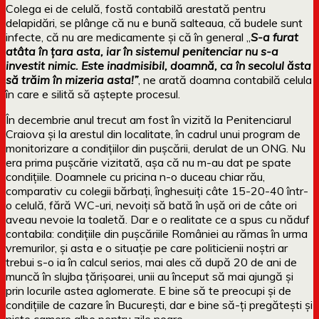
Colega ei de celulă, fostă contabilă arestată pentru
delapidări, se plânge că nu e bună salteaua, că budele sunt
infecte, că nu are medicamente și că în general „
S-a furat
atâta în țara asta, iar în sistemul penitenciar nu s-a
investit nimic. Este inadmisibil, doamnă, ca în secolul ăsta
să trăim în mizeria asta!”
, ne arată doamna contabilă celula
în care e silită să aștepte procesul.
În decembrie anul trecut am fost în vizită la Penitenciarul
Craiova și la arestul din localitate, în cadrul unui program de
monitorizare a condițiilor din pușcării, derulat de un ONG. Nu
era prima pușcărie vizitată, așa că nu m-au dat pe spate
condițiile. Doamnele cu pricina n-o duceau chiar rău,
comparativ cu colegii bărbați, înghesuiți câte 15-20-40 într-
o celulă, fără WC-uri, nevoiți să bată în ușă ori de câte ori
aveau nevoie la toaletă. Dar e o realitate ce a spus cu năduf
contabila: condițiile din pușcăriile României au rămas în urma
vremurilor, și asta e o situație pe care politicienii noștri ar
trebui s-o ia în calcul serios, mai ales că după 20 de ani de
muncă în slujba țărișoarei, unii au început să mai ajungă și
prin locurile astea aglomerate. E bine să te preocupi și de
condițiile de cazare în București, dar e bine să-ți pregătești și
niște camere albe pentru zile negre.