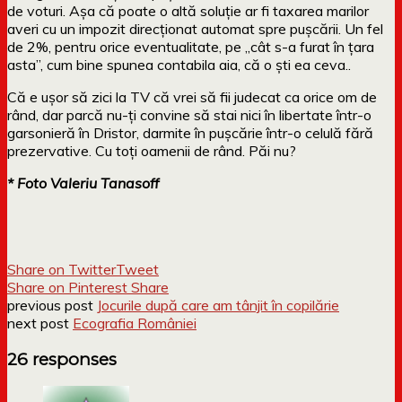
de voturi. Așa că poate o altă soluție ar fi taxarea marilor
averi cu un impozit direcționat automat spre pușcării. Un fel
de 2%, pentru orice eventualitate, pe „cât s-a furat în țara
asta”, cum bine spunea contabila aia, că o ști ea ceva..
Că e ușor să zici la TV că vrei să fii judecat ca orice om de
rând, dar parcă nu-ți convine să stai nici în libertate într-o
garsonieră în Dristor, darmite în pușcărie într-o celulă fără
prezervative. Cu toți oamenii de rând. Păi nu?
* Foto Valeriu Tanasoff
Share on Twitter
Tweet
Share on Pinterest
Share
previous post
Jocurile după care am tânjit în copilărie
next post
Ecografia României
26 responses