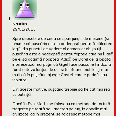
Nautilus
29/01/2013
Spre deosebire de ceea ce spun juriştii de meserie (şi
anume că puşcăria este o pedeapsă pentru încălcarea
legii), din punctul de vedere al oamenilor obişnuiţi
puşcăria este o pedeapsă pentru faptele care nu îi lasă
pe ei să doarmă noaptea. Adică pe Dorel de la lopată îl
interesează mai puţin că Gigel face puşcărie fiindcă a
furat câteva lanţuri de aur şi telefoane mobile, şi mai
mult că în puşcărie ajunge Costel, care e pedofil sau
violator.
Din aceste motive, puşcăria trebuie să fie cât mai rea
cu putinţă.
Dacă în Evul Mediu se foloseau ca metode de tortură
tragerea pe roată sau arderea pe rug, în epocile mai
civilizate, ca în prezent, se folosesc metode mai