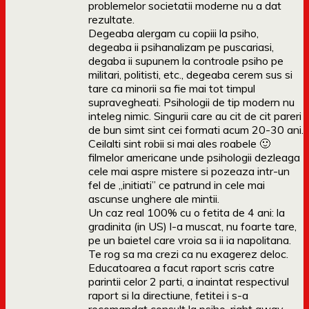
problemelor societatii moderne nu a dat
rezultate.
Degeaba alergam cu copiii la psiho,
degeaba ii psihanalizam pe puscariasi,
degaba ii supunem la controale psiho pe
militari, politisti, etc., degeaba cerem sus si
tare ca minorii sa fie mai tot timpul
supravegheati. Psihologii de tip modern nu
inteleg nimic. Singurii care au cit de cit pareri
de bun simt sint cei formati acum 20-30 ani.
Ceilalti sint robii si mai ales roabele 🙂
filmelor americane unde psihologii dezleaga
cele mai aspre mistere si pozeaza intr-un
fel de „initiati” ce patrund in cele mai
ascunse unghere ale mintii.
Un caz real 100% cu o fetita de 4 ani: la
gradinita (in US) l-a muscat, nu foarte tare,
pe un baietel care vroia sa ii ia napolitana.
Te rog sa ma crezi ca nu exagerez deloc.
Educatoarea a facut raport scris catre
parintii celor 2 parti, a inaintat respectivul
raport si la directiune, fetitei i s-a