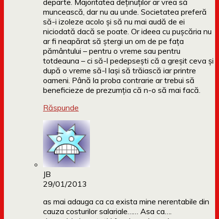
departe. Majoritatea deținuților ar vrea să
muncească, dar nu au unde. Societatea preferă
să-i izoleze acolo și să nu mai audă de ei
niciodată dacă se poate. Or ideea cu pușcăria nu
ar fi neapărat să ștergi un om de pe fața
pământului – pentru o vreme sau pentru
totdeauna – ci să-l pedepsești că a greșit ceva și
după o vreme să-l lași să trăiască iar printre
oameni. Până la proba contrarie ar trebui să
beneficieze de prezumția că n-o să mai facă.
Răspunde
JB
29/01/2013
as mai adauga ca ca exista mine nerentabile din
cauza costurilor salariale…… Asa ca….