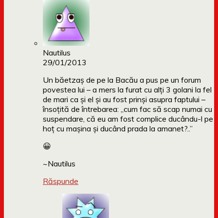
Nautilus
29/01/2013
Un băetzaş de pe la Bacău a pus pe un forum
povestea lui – a mers la furat cu alţi 3 golani la fel
de mari ca şi el şi au fost prinşi asupra faptului –
însoţită de întrebarea: „cum fac să scap numai cu
suspendare, că eu am fost complice ducându-l pe
hoţ cu maşina şi ducând prada la amanet?..”
😀
~Nautilus
Răspunde