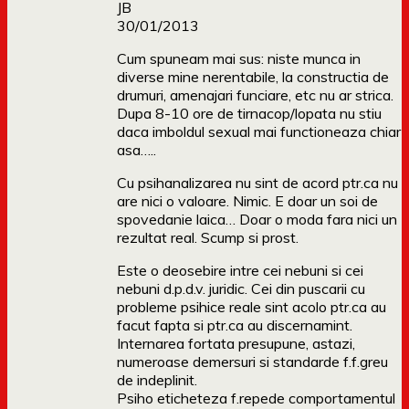
JB
30/01/2013
Cum spuneam mai sus: niste munca in
diverse mine nerentabile, la constructia de
drumuri, amenajari funciare, etc nu ar strica.
Dupa 8-10 ore de tirnacop/lopata nu stiu
daca imboldul sexual mai functioneaza chiar
asa…..
Cu psihanalizarea nu sint de acord ptr.ca nu
are nici o valoare. Nimic. E doar un soi de
spovedanie laica… Doar o moda fara nici un
rezultat real. Scump si prost.
Este o deosebire intre cei nebuni si cei
nebuni d.p.d.v. juridic. Cei din puscarii cu
probleme psihice reale sint acolo ptr.ca au
facut fapta si ptr.ca au discernamint.
Internarea fortata presupune, astazi,
numeroase demersuri si standarde f.f.greu
de indeplinit.
Psiho eticheteza f.repede comportamentul