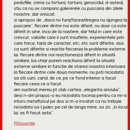
pedofilie, crima cu tortura, tortura, genocidul, d-astea).
stiu ca nu se compara galererele cu puscaria din zilele
noastre. dar orisicat.
si apropos de „daca nu fura/facea/dregea nu ajungea la
puscarie”. fiecare dintre noi este diferit, nu doar ca este
diferit in sine, inca de la nastere, dar felul in care este
crescut, valorile care ii sunt insuflete, experientele prin
care trece, taria de caracter, etc, etc sunt diferite, asa
ca sunt diferite si reactia fiecaruia la probleme externe
lui. fiecare dintre noi reactioneaza diferit in situatii
similare, ba chiar putem reactiona diferit la situatii
externe similare in functie de starea noastra interioara
la fiecare dintre cele doua momente. nu poti niciodata
sa stii cum, cand, de ce, pe ce fond interior a facut
fiecare ceea ce a facut.
am sustinut mereu pt club cartea „eleganta ariciului”,
desi n-am propus-o eu niciodata tocmai pentru ca mi-a
intors metafizicul pe dos si m-a invatat ca nu trebuie
niciodata sa-l judec pe cel de langa mine, sa zic „in locul
lui, as fi facut asta”.
Răspunde