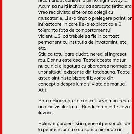
recomandat consult la psiho, right away…..
Acum sa nu iti inchipui ca saracuta fetita era
vreo recidivista si teroriza colegii cu
muscaturile. Li s-a tinut o prelegere parintilor
infractoarei in care li s-a explicat ca e 0
toleranta fata de comportamentul
violent…..Si ca trebuie sa fie in contact
permanent cu institutia de invatamint, etc,
etc.
Stiu ca totul pare ciudat, nereal si ingrosat
rau. Dar nu este asa. Toate aceste masuri
nu au nici o legatura cu abordarea normala a
unor situatii existente din totdeauna. Toate
astea sint niste bizarerii izvorite din
conceptia despre lume si viata de manual.
Atit.
Rata delincventei a crescut si va mai creste,
nr.recidivistilor la fel. Reeducarea este ceva
iluzoriu.
Politistii, gardienii si in general personalul de
la penitenciar nu o sa spuna niciodata in