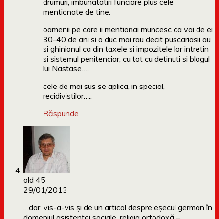
drumuri, imbunatatiri funciare plus cele
mentionate de tine.
oamenii pe care ii mentionai muncesc ca vai de ei
30-40 de ani si o duc mai rau decit puscariasii au
si ghinionul ca din taxele si impozitele lor intretin
si sistemul penitenciar, cu tot cu detinuti si blogul
lui Nastase…..
cele de mai sus se aplica, in special,
recidivistilor…..
Răspunde
old 45
29/01/2013
…dar, vis-a-vis şi de un articol despre eşecul german în
domeniul asistenţei sociale, religia ortodoxă –