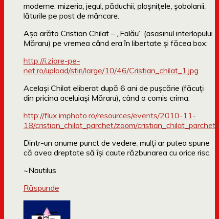
moderne: mizeria, jegul, păduchii, ploşniţele, şobolanii,
lăturile pe post de mâncare.
Aşa arăta Cristian Chilat – „Falău” (asasinul interlopului
Măraru) pe vremea când era în libertate şi făcea box:
http://i.ziare-pe-
net.ro/upload/stiri/large/10/46/Cristian_chilat_1.jpg
Acelaşi Chilat eliberat după 6 ani de puşcărie (făcuţi
din pricina aceluiaşi Măraru), când a comis crima:
http://flux.imphoto.ro/resources/events/2010-11-
18/cristian_chilat_parchet/zoom/cristian_chilat_parchetu
Dintr-un anume punct de vedere, mulţi ar putea spune
că avea dreptate să îşi caute răzbunarea cu orice risc.
~Nautilus
Răspunde