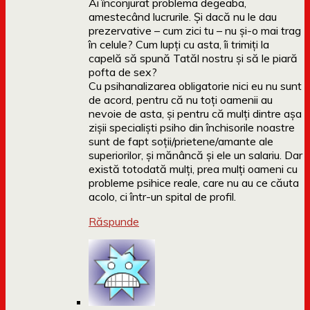
Ai înconjurat problema degeaba,
amestecând lucrurile. Și dacă nu le dau
prezervative – cum zici tu – nu și-o mai trag
în celule? Cum lupți cu asta, îi trimiți la
capelă să spună Tatăl nostru și să le piară
pofta de sex?
Cu psihanalizarea obligatorie nici eu nu sunt
de acord, pentru că nu toți oamenii au
nevoie de asta, și pentru că mulți dintre așa
zișii specialiști psiho din închisorile noastre
sunt de fapt soții/prietene/amante ale
superiorilor, și mănâncă și ele un salariu. Dar
există totodată mulți, prea mulți oameni cu
probleme psihice reale, care nu au ce căuta
acolo, ci într-un spital de profil.
Răspunde