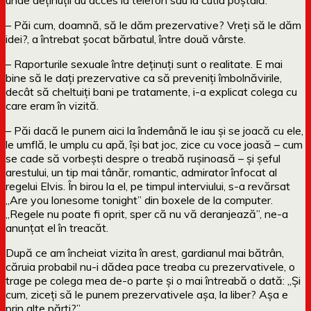
– Păi cum, doamnă, să le dăm prezervative? Vreți să le dăm
idei?, a întrebat șocat bărbatul, între două vârste.
– Raporturile sexuale între deținuți sunt o realitate. E mai
bine să le dați prezervative ca să preveniți îmbolnăvirile,
decât să cheltuiți bani pe tratamente, i-a explicat colega cu
care eram în vizită.
– Păi dacă le punem aici la îndemână le iau și se joacă cu ele,
le umflă, le umplu cu apă, își bat joc, zice cu voce joasă – cum
se cade să vorbești despre o treabă rușinoasă – și șeful
arestului, un tip mai tânăr, romantic, admirator înfocat al
regelui Elvis. În birou la el, pe timpul interviului, s-a revărsat
„Are you lonesome tonight” din boxele de la computer.
„Regele nu poate fi oprit, sper că nu vă deranjează”, ne-a
anunțat el în treacăt.
După ce am încheiat vizita în arest, gardianul mai bătrân,
căruia probabil nu-i dădea pace treaba cu prezervativele, o
trage pe colega mea de-o parte și o mai întreabă o dată: „Și
cum, ziceți să le punem prezervativele așa, la liber? Așa e
prin alte părți?”.