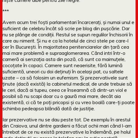
***
Avem acum trei foști parlamentari încarcerați, și numai unul e
suficient de celebru încât să scrie pe blog din pușcărie. Dar
nu se plânge de condiții. Restul se supun regulilor închisorii în
care au nimerit. Și nu e ca la hotelul de cinci stele pe care-l
cer în București. În majoritatea penitenciarelor din țară cea
mai mare problemă e supraaglomerarea. Când intri într-o
cameră ai senzația asta din poză, că sunt ca maimuțele,
cocoțate în copaci. Camere sunt neaerisite, fără lumină
suficientă, uneori cu doi deținuți în același pat, cu saltele
uzate – ca să folosim un eufemism. Și prezervativele sunt
ținute (dacă există) la cabinetul medical, de unde trebuie să
le ceri, dacă ai tupeu, ceea ce înseamnă că dintr-un viol e
posibil să nu scapi doar cu o gaură mai mare, decât aia
existentă, ci că te poți pricopsi și cu vreo boală care-ți poate
schimba pedeapsa blândă dată de justiție.
Iar prezervative nu se dau peste tot. De exemplu în arestul
din Craiova, unul dintre gardieni a făcut ochii mari când l-am
întrebat de ce nu există prezervative la îndemână, pe holul
unde deținuții au acces la telefon sau la cutia poștală.