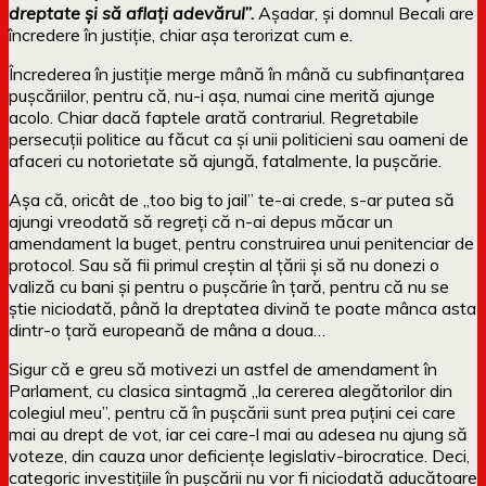
dreptate şi să aflaţi adevărul
”.
Așadar, și domnul Becali are
încredere în justiție, chiar așa terorizat cum e.
Încrederea în justiție merge mână în mână cu subfinanțarea
pușcăriilor, pentru că, nu-i așa, numai cine merită ajunge
acolo. Chiar dacă faptele arată contrariul. Regretabile
persecuții politice au făcut ca și unii politicieni sau oameni de
afaceri cu notorietate să ajungă, fatalmente, la pușcărie.
Așa că, oricât de „too big to jail” te-ai crede, s-ar putea să
ajungi vreodată să regreți că n-ai depus măcar un
amendament la buget, pentru construirea unui penitenciar de
protocol. Sau să fii primul creștin al țării și să nu donezi o
valiză cu bani și pentru o pușcărie în țară, pentru că nu se
știe niciodată, până la dreptatea divină te poate mânca asta
dintr-o țară europeană de mâna a doua…
Sigur că e greu să motivezi un astfel de amendament în
Parlament, cu clasica sintagmă „la cererea alegătorilor din
colegiul meu”, pentru că în pușcării sunt prea puțini cei care
mai au drept de vot, iar cei care-l mai au adesea nu ajung să
voteze, din cauza unor deficiențe legislativ-birocratice. Deci,
categoric investițiile în pușcării nu vor fi niciodată aducătoare