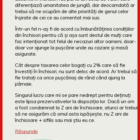
diferenţiază umanitatea de junglă, dar deocamdată ar
trebui să ne ocupăm de alte priorităţi de genul celor
înşirate de cei ce au comentat mai sus.
Într-un fel n-aş fi de acord cu îmbunătăţirea condiţiilor
din închisori pentru că şi aşa sunt destul de mulţi care
fac intenţionat tot felul de necazuri altor oameni, doar-
doar vor ajunge la puşcărie unde au cazare şi masă
asigurate.
Cât despre taxarea celor bogaţi cu 2% care să fie
învestiţi în închisori, nu sunt deloc de acord. Ar trebui să
fie trataţi ca orice puşcăriaş de rând când ajung la
pârnaie.
Singurul lucru care mi se pare nedrept pentru deţinuţi
este lipsa prezervativelor la dispoziţia lor. Dacă un om
a fost condamnat la Z ani de închisoare, atunci ar trebui
să ne asigurăm că omul asta ispăşeşte, nu Z ani de
închisoare + sifilis sau mai ştiu eu ce.
Răspunde