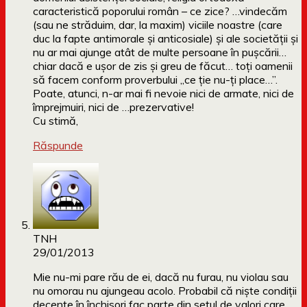
caracteristică poporului român – ce zice? …vindecăm
(sau ne străduim, dar, la maxim) viciile noastre (care
duc la fapte antimorale şi anticosiale) şi ale societăţii şi
nu ar mai ajunge atât de multe persoane în puşcării…
chiar dacă e uşor de zis şi greu de făcut… toţi oamenii
să facem conform proverbului „ce ţie nu-ţi place…”.
Poate, atunci, n-ar mai fi nevoie nici de armate, nici de
împrejmuiri, nici de …prezervative!
Cu stimă,
Răspunde
TNH
29/01/2013
Mie nu-mi pare rău de ei, dacă nu furau, nu violau sau
nu omorau nu ajungeau acolo. Probabil că nişte condiţii
decente în închisori fac parte din setul de valori care