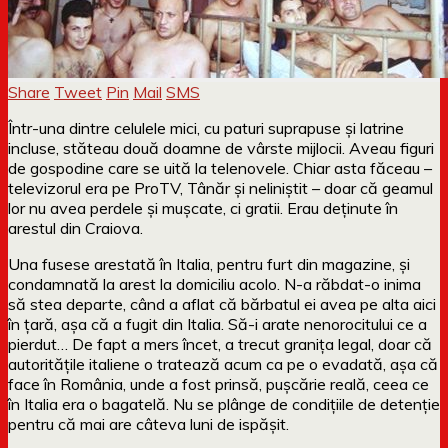
Share
Tweet
Pin
Mail
SMS
Într-una dintre celulele mici, cu paturi suprapuse și latrine
incluse, stăteau două doamne de vârste mijlocii. Aveau figuri
de gospodine care se uită la telenovele. Chiar asta făceau –
televizorul era pe ProTV, Tânăr și neliniștit – doar că geamul
lor nu avea perdele și mușcate, ci gratii. Erau deținute în
arestul din Craiova.
Una fusese arestată în Italia, pentru furt din magazine, și
condamnată la arest la domiciliu acolo. N-a răbdat-o inima
să stea departe, când a aflat că bărbatul ei avea pe alta aici
în țară, așa că a fugit din Italia. Să-i arate nenorocitului ce a
pierdut… De fapt a mers încet, a trecut granița legal, doar că
autoritățile italiene o tratează acum ca pe o evadată, așa că
face în România, unde a fost prinsă, pușcărie reală, ceea ce
în Italia era o bagatelă. Nu se plânge de condițiile de detenție
pentru că mai are câteva luni de ispășit.