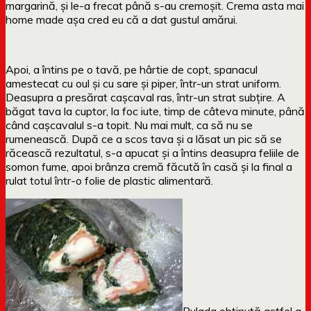
margarină, și le-a frecat până s-au cremoșit. Crema asta mai
home made așa cred eu că a dat gustul amărui.
Apoi, a întins pe o tavă, pe hârtie de copt, spanacul
amestecat cu oul și cu sare și piper, într-un strat uniform.
Deasupra a presărat cașcaval ras, într-un strat subțire. A
băgat tava la cuptor, la foc iute, timp de câteva minute, până
când cașcavalul s-a topit. Nu mai mult, ca să nu se
rumenească. După ce a scos tava și a lăsat un pic să se
răcească rezultatul, s-a apucat și a întins deasupra feliile de
somon fume, apoi brânza cremă făcută în casă și la final a
rulat totul într-o folie de plastic alimentară.
Rulada obținută astfel a