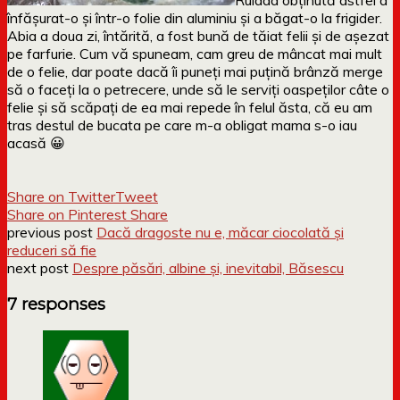
înfășurat-o și într-o folie din aluminiu și a băgat-o la frigider.
Abia a doua zi, întărită, a fost bună de tăiat felii și de așezat
pe farfurie. Cum vă spuneam, cam greu de mâncat mai mult
de o felie, dar poate dacă îi puneți mai puțină brânză merge
să o faceți la o petrecere, unde să le serviți oaspeților câte o
felie și să scăpați de ea mai repede în felul ăsta, că eu am
tras destul de bucata pe care m-a obligat mama s-o iau
acasă 😀
Share on Twitter
Tweet
Share on Pinterest
Share
previous post
Dacă dragoste nu e, măcar ciocolată și
reduceri să fie
next post
Despre păsări, albine și, inevitabil, Băsescu
7 responses