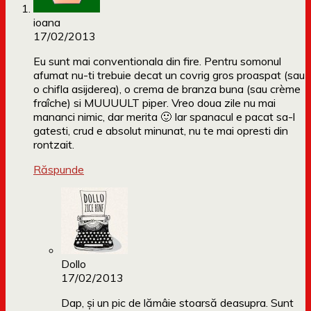
ioana
17/02/2013
Eu sunt mai conventionala din fire. Pentru somonul
afumat nu-ti trebuie decat un covrig gros proaspat (sau
o chifla asijderea), o crema de branza buna (sau crème
fraîche) si MUUUULT piper. Vreo doua zile nu mai
mananci nimic, dar merita 🙂 Iar spanacul e pacat sa-l
gatesti, crud e absolut minunat, nu te mai opresti din
rontzait.
Răspunde
Dollo
17/02/2013
Dap, și un pic de lămâie stoarsă deasupra. Sunt