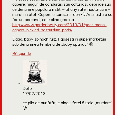
capere, muguri de condurasi sau coltunasi, depinde sub
ce denumire populara ii stiti – at any rate, nasturtium –
murati in otet. Caperele saracului, deh 🙂 Anul asta o sa
fac un borcanel, ca e plina gradina.
http://www.gardenbetty.com/2013/01/poor-mans-
capers-pickled-nasturtium-pods/
Daaa, baby spinach rulz. Il gasesti in supermarketuri
sub denumirea tembela de „baby spanac” 😀
Răspunde
Dollo
17/02/2013
ce plin de bunătăți e blogul fetei ăsteia „murdare”
🙂