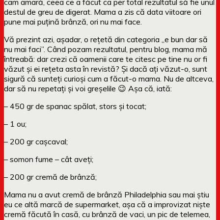
cam amară, ceea ce a făcut ca per total rezultatul să fie unul
destul de greu de digerat. Mama a zis că data viitoare ori
pune mai puțină brânză, ori nu mai face.
Vă prezint azi, așadar, o rețetă din categoria „e bun dar să
nu mai faci”. Când pozam rezultatul, pentru blog, mama mă
întreabă: dar crezi că oamenii care te citesc pe tine nu or fi
văzut și ei rețeta asta în revistă? Și dacă ați văzut-o, sunt
sigură că sunteți curioși cum a făcut-o mama. Nu de altceva,
dar să nu repetați și voi greșelile 😉 Așa că, iată:
– 450 gr de spanac spălat, stors și tocat;
– 1 ou;
– 200 gr cașcaval;
– somon fume – cât aveți;
– 200 gr cremă de brânză;
Mama nu a avut cremă de brânză Philadelphia sau mai știu
eu ce altă marcă de supermarket, așa că a improvizat niște
cremă făcută în casă, cu brânză de vaci, un pic de telemea,