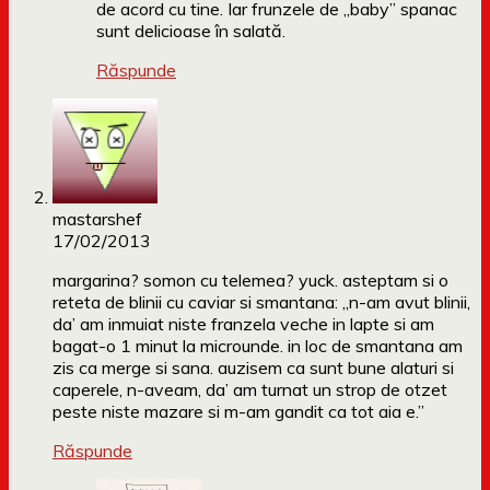
de acord cu tine. Iar frunzele de „baby” spanac
sunt delicioase în salată.
Răspunde
mastarshef
17/02/2013
margarina? somon cu telemea? yuck. asteptam si o
reteta de blinii cu caviar si smantana: „n-am avut blinii,
da’ am inmuiat niste franzela veche in lapte si am
bagat-o 1 minut la microunde. in loc de smantana am
zis ca merge si sana. auzisem ca sunt bune alaturi si
caperele, n-aveam, da’ am turnat un strop de otzet
peste niste mazare si m-am gandit ca tot aia e.”
Răspunde