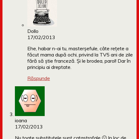
Dollo
17/02/2013
Ehe, habar n-ai tu, masterșefule, câte rețete a
făcut mama după ochi, privind la TV5 ani de zile
fără să știe franceză. Și le brodea, parol! Dar în
principiu ai dreptate.
Răspunde
ioana
17/02/2013
Nu toate substitutele sunt catastrofale 🙂 In loc de