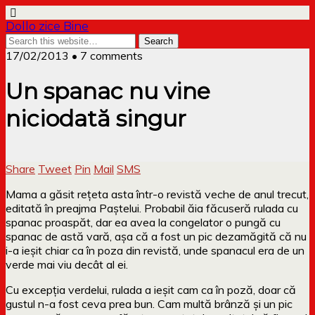
Dollo zice Bine
17/02/2013 • 7 comments
Un spanac nu vine
niciodată singur
Share
Tweet
Pin
Mail
SMS
Mama a găsit rețeta asta într-o revistă veche de anul trecut,
editată în preajma Paștelui. Probabil ăia făcuseră rulada cu
spanac proaspăt, dar ea avea la congelator o pungă cu
spanac de astă vară, așa că a fost un pic dezamăgită că nu
i-a ieșit chiar ca în poza din revistă, unde spanacul era de un
verde mai viu decât al ei.
Cu excepția verdelui, rulada a ieșit cam ca în poză, doar că
gustul n-a fost ceva prea bun. Cam multă brânză și un pic