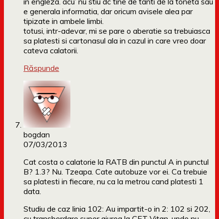
in engleza. acu’ nu stiu dc tine de tanti de la toneta sau
e generala informatia, dar oricum avisele alea par
tipizate in ambele limbi.
totusi, intr-adevar, mi se pare o aberatie sa trebuiasca
sa platesti si cartonasul ala in cazul in care vreo doar
cateva calatorii.
Răspunde
bogdan
07/03/2013
Cat costa o calatorie la RATB din punctul A in punctul
B? 1.3? Nu. Tzeapa. Cate autobuze vor ei. Ca trebuie
sa platesti in fiecare, nu ca la metrou cand platesti 1
data.
Studiu de caz linia 102: Au impartit-o in 2: 102 si 202,
cu transbordare super aiurea la CET Vitan, unde nu