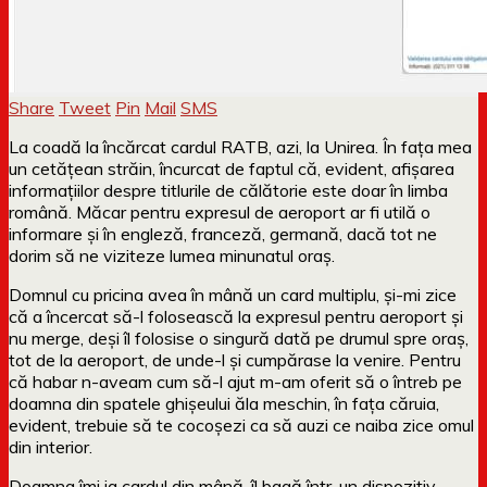
Share
Tweet
Pin
Mail
SMS
La coadă la încărcat cardul RATB, azi, la Unirea. În fața mea
un cetățean străin, încurcat de faptul că, evident, afișarea
informațiilor despre titlurile de călătorie este doar în limba
română. Măcar pentru expresul de aeroport ar fi utilă o
informare și în engleză, franceză, germană, dacă tot ne
dorim să ne viziteze lumea minunatul oraș.
Domnul cu pricina avea în mână un card multiplu, și-mi zice
că a încercat să-l folosească la expresul pentru aeroport și
nu merge, deși îl folosise o singură dată pe drumul spre oraș,
tot de la aeroport, de unde-l și cumpărase la venire. Pentru
că habar n-aveam cum să-l ajut m-am oferit să o întreb pe
doamna din spatele ghișeului ăla meschin, în fața căruia,
evident, trebuie să te cocoșezi ca să auzi ce naiba zice omul
din interior.
Doamna îmi ia cardul din mână, îl bagă într-un dispozitiv