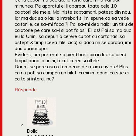
minunea. Pe aparatul ei ii apareau toate cele 10
calatorii ale mele. Mai niste saptamani, patesc din nou.
Iar ma duc sa o iau la intrebari si imi spune ca ea vede
caltoriile, ce sa-mi faca ?! Pai sa-mi dea naibii un titlu de
calatorie pe care sa-l si pot folosi! Ei, as! Pai sa ma duc
eu la Unirii, sa depun o cerere cu tot cu cartonas, sa
astept X timp (ceva zile, cica) si daca mi se aproba, imi
dau banii inapoi.
Evident, am preferat sa pierd banii aia in loc sa pierd
timpul pana la unirii, facut cereri si altele.
Dar mi se pare asa o tampenie de n-am cuvinte! Plus
ca nu poti sa cumperi un bilet, ci minim doua, ca stie ei
ca te si intorci, nu?
Răspunde
Dollo