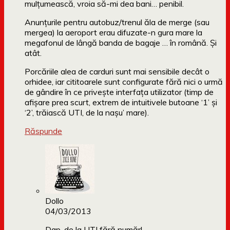
mulțumească, vroia să-mi dea bani… penibil.
Anunțurile pentru autobuz/trenul ăla de merge (sau
mergea) la aeroport erau difuzate-n gura mare la
megafonul de lângă banda de bagaje … în română. Și
atât.
Porcăriile alea de carduri sunt mai sensibile decât o
orhidee, iar cititoarele sunt configurate fără nici o urmă
de gândire în ce privește interfața utilizator (timp de
afișare prea scurt, extrem de intuitivele butoane ‘1’ și
‘2’, trăiască UTI, de la nașu’ mare).
Răspunde
Dollo
04/03/2013
Dap, de la UTI fără număr!