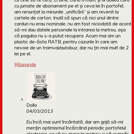
cu jumate de abonament pe el și ceva lei în portofel,
am renunțat la minunile „unificării” și am revenit la
cartela de carton. Inutil să spun că nici unul dintre
carduri nu erau nominale, nu am fost niciodată de acord
să-mi dau datele personale la intrarea la metrou, așa
că paguba nu s-a putut recupera. Acum mai am un
plastic de-ăsta RATB, pentru cazurile în care am
nevoie de un tramvai/autobuz, dar nu țin mai mult de 2
lei pe el.
Răspunde
Dollo
04/03/2013
Eu încă mai sunt încântată, dar am grijă să-mi
mențin optimismul încărcând periodic portofelul
electronic, ca să nu ajung la metrou și să cumpăr