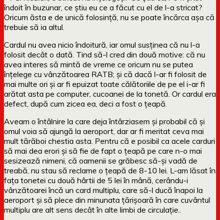
îndoit în buzunar, ce știu eu ce a făcut cu el de l-a stricat?
Oricum ăsta e de unică folosință, nu se poate încărca așa că
trebuie să ia altul.
Cardul nu avea nicio îndoitură, iar omul susținea că nu l-a
folosit decât o dată. Tind să-l cred din două motive: că nu
avea interes să mintă de vreme ce oricum nu se putea
înțelege cu vânzătoarea RATB; și că dacă l-ar fi folosit de
mai multe ori și ar fi epuizat toate călătoriile de pe el i-ar fi
arătat asta pe computer, cucoanei de la tonetă. Or cardul era
defect, după cum zicea ea, deci a fost o țeapă.
Aveam o întâlnire la care deja întârziasem și probabil că și
omul voia să ajungă la aeroport, dar ar fi meritat ceva mai
mult tărăboi chestia asta. Pentru că e posibil ca acele carduri
să mai dea erori și să fie de fapt o țeapă pe care n-o mai
sesizează nimeni, că oamenii se grăbesc să-și vadă de
treabă, nu stau să reclame o țeapă de 8-10 lei. L-am lăsat în
fața tonetei cu două hârtii de 5 lei în mână, cerându-i
vânzătoarei încă un card multiplu, care să-l ducă înapoi la
aeroport și să plece din minunata țărișoară în care cuvântul
multiplu are alt sens decât în alte limbi de circulație..