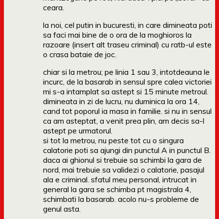
ceara.
la noi, cel putin in bucuresti, in care dimineata poti
sa faci mai bine de o ora de la moghioros la
razoare (insert alt traseu criminal) cu ratb-ul este
o crasa bataie de joc.
chiar si la metrou; pe linia 1 sau 3, intotdeauna le
incurc, de la basarab in sensul spre calea victoriei
mi s-a intamplat sa astept si 15 minute metroul.
dimineata in zi de lucru, nu duminica la ora 14,
cand tot poporul ia masa in familie. si nu in sensul
ca am asteptat, a venit prea plin, am decis sa-l
astept pe urmatorul.
si tot la metrou, nu peste tot cu o singura
calatorie poti sa ajungi din punctul A in punctul B.
daca ai ghionul si trebuie sa schimbi la gara de
nord, mai trebuie sa validezi o calatorie, pasajul
ala e criminal. sfatul meu personal, intrucat in
general la gara se schimba pt magistrala 4,
schimbati la basarab. acolo nu-s probleme de
genul asta.