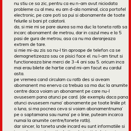
nu stiu ce sa zic, pentru ca eu n-am avut niciodata
probleme cu al meu. eu am d-ala nominal, cica portofel
electronic, pe care poti sa pui si abonamente de toate
felurile si bani pt calatorii.
da, si mie mi se pare aiurea sa ma duc la toneta ratb sa
incarc abonament de metrou, dar in cazul meu e la 5
pasi de gura de metrou, asa ca nu ma deranjeaza
extrem de tare.
si mie mi-au zis sa nu-l tin aproape de telefon ca se
demagnetizeaza sau ce pisici face el. nu l-am tinut si
functioneaza bine merci de 3-4 ani sau 5. oricum inca
mai erau bilete de hartie cand mi-am facut eu cardul
asta.
pe vremea cand circulam cu ratb des si aveam
abomanent ma enerva ca trebuia sa ma duc la anumite
centre daca voiam un abonament pe care nu-l
avusesem pana atunci pe card. (de exemplu daca pana
atunci avusesem numa’ abonamente pe toate liniile pt
o luna, si ma pocnea ceva si voiam abonamentnuma’
pe o saptamana sau numa’ pe o linie, puteam incarca
numai la anumite centre/tonete ratb).
dar sincer, la toneta unde incard eu sunt informatiile si