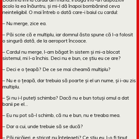
acolo la ea înăuntru, și mi-l dă înapoi bombănind ceva
neinteligibil. O mai întreb o dată care-i baiul cu cardul:
– Nu merge, zice ea.
– Păi scrie că e multiplu, iar domnul ăsta spune că l-a folosit
o singură dată, de la aeroport încoace.
– Cardul nu merge, l-am băgat în sistem și mi-a blocat
sistemul, mi l-a închis. Deci nu e bun, ce știu eu ce are?
– Deci e o țeapă? De ce se mai cheamă multiplu?
– Nu e o țeapă, dar trebuia să poarte și el un nume, și i-au zis
multiplu.
– Și nu i-l puteți schimba? Dacă nu e bun totuși omul a dat
banii pe el…
– Eu nu pot să-l schimb, că nu e bun, nu e treaba mea.
– Dar a cui, unde trebuie să se ducă?
– Păi nicăieri, e stricat nu înțelegeți? Ce știu eu, l-o fi ținut