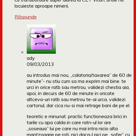
locuieste aproape nimeni.
Răspunde
ady
09/03/2013
au introdus mai nou, „calatoria/taxarea” de 60 de
minute”- nu stiu cum sa ma exprim mai bine. te
urci in orice ratb sau metrou, validezi chestia aia,
apoi, in decurs de 60 de minute in oricate
altceva-uri ratb sau metrou te-ai urca, validezi
cartonul, dar cica nu-si mai retrage bani de pe el.
teoretic e minunat. practic functioneaza brici in
tarile cu apa calda in care ratn-ul lor are
„soseaua” lui pe care nu mai intra nicio alta
mantzogarie pe roti, nici daca-l pici pe „sofer” cu