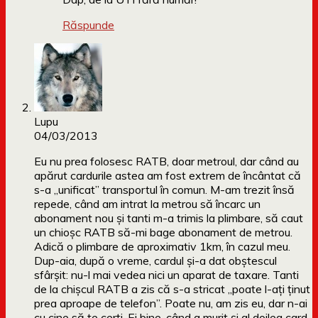
Răspunde
Lupu
04/03/2013
Eu nu prea folosesc RATB, doar metroul, dar când au
apărut cardurile astea am fost extrem de încântat că
s-a „unificat” transportul în comun. M-am trezit însă
repede, când am intrat la metrou să încarc un
abonament nou și tanti m-a trimis la plimbare, să caut
un chioșc RATB să-mi bage abonament de metrou.
Adică o plimbare de aproximativ 1km, în cazul meu.
Dup-aia, după o vreme, cardul și-a dat obștescul
sfârșit: nu-l mai vedea nici un aparat de taxare. Tanti
de la chișcul RATB a zis că s-a stricat „poate l-ați ținut
prea aproape de telefon”. Poate nu, am zis eu, dar n-ai
cu cine să te cerți. Ei bine, când a murit și al doilea card