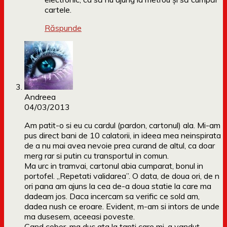
cartele.
Răspunde
Andreea
04/03/2013
Am patit-o si eu cu cardul (pardon, cartonul) ala. Mi-am
pus direct bani de 10 calatorii, in ideea mea neinspirata
de a nu mai avea nevoie prea curand de altul, ca doar
merg rar si putin cu transportul in comun.
Ma urc in tramvai, cartonul abia cumparat, bonul in
portofel. „Repetati validarea”. O data, de doua ori, de n
ori pana am ajuns la cea de-a doua statie la care ma
dadeam jos. Daca incercam sa verific ce sold am,
dadea nush ce eroare. Evident, m-am si intors de unde
ma dusesem, aceeasi poveste.
Cand cobor, ma duc ata la tanti care mi-a vandut