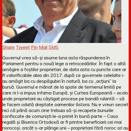
Share
Tweet
Pin
Mail
SMS
Guvernul vrea să-și asume luna asta răspunderea în
Parlament pentru o nouă lege a retrocedărilor. În fapt o altă
amăgire a foștilor proprietari, de data asta cu puncte care ar
fi valorificabile abia din 2017, după ce guvernele celelalte i-
au amăgit ba cu despăgubiri în natură, ba cu „acțiuni” la
bursă. Guvernul e mânat de la spate de termenul limită pe
care ni l-a impus infama Europă, și Curtea Europeană – acolo
unde proprietarii au câștigat procese pe bandă rulantă – să
le facem odată dreptate oamenilor ăstora. Nu e vreun secret
nici că până acum cine trebuia să-și recapete bunurile
confiscate de comuniști le-a primit în bună parte – Casa
regală și Biserica Ortodoxă ar fi printre beneficiarii cei mai
norocoși, oricât s-ar plânge unii – proprietarii fără noroc ori au