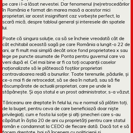
pe care i l-a lăsat nevestei. Dar fenomenul (ne)retrocedărilor
în România e format din marea masă a acestor mici
proprietari, iar acest insignifiant caz vorbește perfect, la
scară mică, despre tabloul general și interesele din spatele
lui.
Poate că singura soluție, ca să se încheie vreodată cât de
cât echitabil această sagă pe care România a lungit-o 22 de
ani, ar fi mult mai simplă decât orice fond proprietatea x sau
lege pe puncte asumate de Ponta pentru guvernul care va
veni după el. Cel mai bine ar fi ca toți ocupanții caselor
naționalizate să le plătească foștilor proprietari
contravaloarea reală a bunurilor. Toate terenurile, pădurile, și
ce-o mai fi de retrocedat, să se dea în natură, sau să fie
răscumpărate de actualii proprietari, care pe unde le
stăpânește. Și așa statul e un prost administrator, s-a văzut.
Tăriceanu are dreptate în felul lui, nu e normal să plătim toți,
de la buget, pentru ceva de care beneficiază doar niște
privilegiați, cum e fosta lui soție și alți șmecheri care s-au
căpătuit în ăștia 20 de ani cu proprietăți pentru care statul
român e condamnat la CEDO de fiecare dată. Dacă tot e să
facem dreptate, hai să începem cu politicienii și