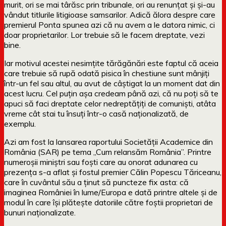
murit, ori se mai târăsc prin tribunale, ori au renunțat și și-au
vândut titlurile litigioase samsarilor. Adică ălora despre care
premierul Ponta spunea azi că nu avem a le datora nimic, ci
doar proprietarilor. Lor trebuie să le facem dreptate, vezi
bine.
Iar motivul acestei nesimțite tărăgănări este faptul că aceia
care trebuie să rupă odată pisica în chestiune sunt mânjiți
într-un fel sau altul, au avut de câștigat la un moment dat din
acest lucru. Cel puțin așa credeam până azi, că nu poți să te
apuci să faci dreptate celor nedreptățiți de comuniști, atâta
vreme cât stai tu însuți într-o casă naționalizată, de
exemplu.
Azi am fost la lansarea raportului Societății Academice din
România (SAR) pe tema „Cum relansăm România”. Printre
numeroșii miniștri sau foști care au onorat adunarea cu
prezența s-a aflat și fostul premier Călin Popescu Tăriceanu,
care în cuvântul său a ținut să puncteze fix asta: că
imaginea României în lume/Europa e dată printre altele și de
modul în care își plătește datoriile către foștii proprietari de
bunuri naționalizate.