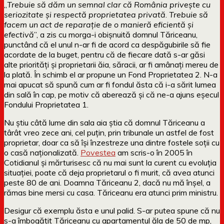
„
Trebuie să dăm un semnal clar că România privește cu
seriozitate și respectă proprietatea privată
.
Trebuie să
facem un act de reparație de o manieră eficientă și
efectivă
”, a zis cu morga-i obișnuită domnul Tăriceanu,
punctând că el unul n-ar fi de acord ca despăgubirile să fie
acordate de la buget, pentru că de fiecare dată s-ar găsi
alte priorități și proprietarii ăia, săracii, ar fi amânați mereu de
la plată. În schimb el ar propune un Fond Proprietatea 2. N-a
mai apucat să spună cum ar fi fondul ăsta că i-a sărit lumea
din sală în cap, pe motiv că aberează și că ne-a ajuns eșecul
Fondului Proprietatea 1.
Nu știu câtă lume din sala aia știa că domnul Tăriceanu a
târât vreo zece ani, cel puțin, prin tribunale un astfel de fost
proprietar, doar ca să își înzestreze una dintre fostele soții cu
o casă naționalizată.
Povestea
am scris-o în 2005 în
Cotidianul și mărturisesc că nu mai sunt la curent cu evoluția
situației, poate că deja proprietarul o fi murit, că avea atunci
peste 80 de ani. Doamna Tăriceanu 2, dacă nu mă înșel, a
rămas bine mersi cu casa. Tăriceanu era atunci prim ministru.
Desigur că exemplu ăsta e unul palid. S-ar putea spune că nu
s-a îmbogățit Tăriceanu cu apartamentul ăla de 50 de mp,