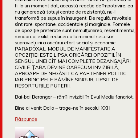
fi, la un moment dat, această reacție de împotrivire, ea
nu generează totuși centre de rezistență, nu-l
transformă pe supus în insurgent. De regulă, revoltele
sînt rare, spontane, accidentale și marginale. Formele
de opoziție preferate sunt nemulțumirea, resentimentul,
rumoarea, exilul, reducerea la minimul necesar
supraviețuirii a oricărui efort social și economic.
PARADOXAL, MODUL DE MANIFESTARE A
OPOZIȚIEI ESTE LIPSA ORICĂREI OPOZIȚII, ÎN
SENSUL UNEI CÎT MAI COMPLETE DEZANGAJĂRI
CIVILE. ȚARA DEVINE OARECUM INVIZIBILĂ,
APROAPE DE NEGĂSIT CA PARTENER POLITIC,
IAR PRINCIPELE RĂMÎNE SINGUR, LIPSIT DE
RESORTURILE PUTERII.
Bai-bai Beranger – rămîi invizibil în Evul Mediu fanariot.
Bine ai venit Dollo – trage-ne în secolul XXI !
Răspunde