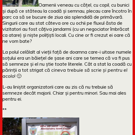
Oamenii veneau cu cățel, cu copil, cu bunici
și după ce stăteau la coadă și semnau, plecau care încotro în
parc ca să se bucure de ziua aia splendidă de primăvară.
Singurii care au stat câteva ore cu ochii pe fluxul ăsta de
vizitatori au fost câțiva jandarmi (cu un negociator îmbrăcat
ca atare) și niște polițiști locali. Cu cine or fi crezut ei oare că
ne vom bate?
La polul celălalt al vieții față de doamna care-i uitase numele
soțului era un băiețel de șase ani care se temea că va fi pus
să semneze și el nu știe
toate
literele. Cât a stat la coadă cu
părinții a tot strigat că
cineva trebuie să scrie și pentru el
acolo
! 🙂
L-au liniștit organizatorii care au zis că nu trebuie să
semneze decât majorii. Chiar și pentru minori. Sau mai ales
pentru ei.
**