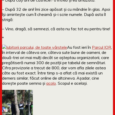
– După 32 de ani! îmi zice apăsat și cu mândrie în glas. Apoi
își amintește cum îl cheamă și-i scrie numele. După asta îl
strigă:
– Vino, dragă, să semnezi, că asta nu fac tot eu pentru tine!
*
Au fost ieri în
Parcul IOR
,
în interval de câteva ore, câteva sute bune de oameni, de
două-trei ori mai mulți decât se așteptau organizatorii, care
pregătiseră numai 300 de poziții pe tabelul de semnături.
Cifra provizorie a trecut de 800, dar vom afla zilele astea
câte au fost exact. Între timp s-a aflat că mai există un
demers similar, făcut online de altcineva. Așadar, cine
dorește poate semna și
acolo
. Scopul e același.