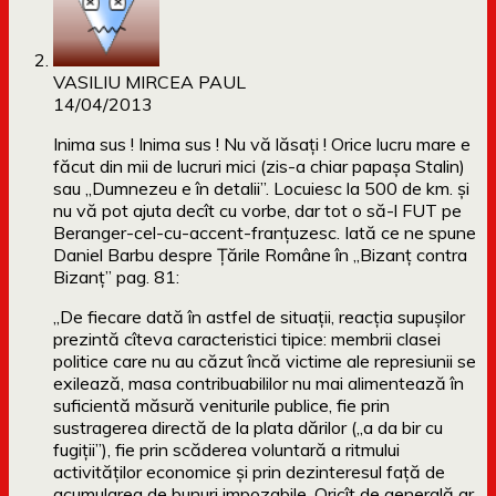
VASILIU MIRCEA PAUL
14/04/2013
Inima sus ! Inima sus ! Nu vă lăsați ! Orice lucru mare e
făcut din mii de lucruri mici (zis-a chiar papașa Stalin)
sau „Dumnezeu e în detalii”. Locuiesc la 500 de km. și
nu vă pot ajuta decît cu vorbe, dar tot o să-l FUT pe
Beranger-cel-cu-accent-franțuzesc. Iată ce ne spune
Daniel Barbu despre Țările Române în „Bizanț contra
Bizanț” pag. 81:
„De fiecare dată în astfel de situații, reacția supușilor
prezintă cîteva caracteristici tipice: membrii clasei
politice care nu au căzut încă victime ale represiunii se
exilează, masa contribuabililor nu mai alimentează în
suficientă măsură veniturile publice, fie prin
sustragerea directă de la plata dărilor („a da bir cu
fugiții”), fie prin scăderea voluntară a ritmului
activităților economice și prin dezinteresul față de
acumularea de bunuri impozabile. Oricît de generală ar