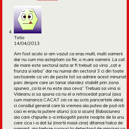
Totio
14/04/2013
Am fost acolo si-am vazut ca erau multi, multi oameni
dar nu cum ma asteptam sa fie, o m,are oameni. La cat
de mare este sectorul asta ar fi trebuit sa vina „cat e
frunza si iarba” dar nu numai din sectorul 3 ci din toate
sectoarele ca vin de peste tot sa admire acest minunat
parc despre care un tanar olandez stabilit prin zona
spunea „ca la ei nu este asa ceva” Trebuia sa vina si
Videanu si sa spuna ca nu el a retrocedat parcul (asa
cum mananca CACAT cei ce au scris pancartele alea)
ci consiliul general care la vremea aia putea de psd-isti
caci ei erau la putere atunci (ca si acum) Babaciunea
aia care chipurile s-a imbogatit peste noapte de la unu
care cica i-a dat lui (mortii masii cine) ditamai halca de
pamant, aia trebuie suspusi la detectorul de minciuni sa