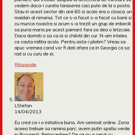
vedem daca-i curata tarasenia caci pute de la o posta.
Stau in acest sector din anii 60 si acolo era o cloaca, un
maidan al nimanui. Tot ce s-a facut s-a facut cu banii si
cu munca noastra si acum s-a trezit un grup de imbecili
sa puna mana pe acest pamant fara sa dea o letzcaie.
Daca dormiti o sa va ia si chilotii din cur. N-am inteles
ce cauta militia acolo. Pentru asta-i platim? Vreau sa
apuc vremea cand vor fi dati afara ca in Georgia ca sa
rad si cu curu de ei.
Răspunde
LStefan
14/04/2013
Eu cred ca-i o initiativa buna. Am semnat online. Zona
aceea trebuie sa ramina parc; avem putin spatiu verde
in Bucuresti. Retrocedare? De ce nu a cerut cu