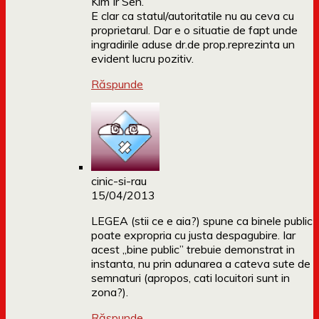
Kim Ir Sen.
E clar ca statul/autoritatile nu au ceva cu
proprietarul. Dar e o situatie de fapt unde
ingradirile aduse dr.de prop.reprezinta un
evident lucru pozitiv.
Răspunde
cinic-si-rau
15/04/2013
LEGEA (stii ce e aia?) spune ca binele public
poate expropria cu justa despagubire. Iar
acest „bine public” trebuie demonstrat in
instanta, nu prin adunarea a cateva sute de
semnaturi (apropos, cati locuitori sunt in
zona?).
Răspunde