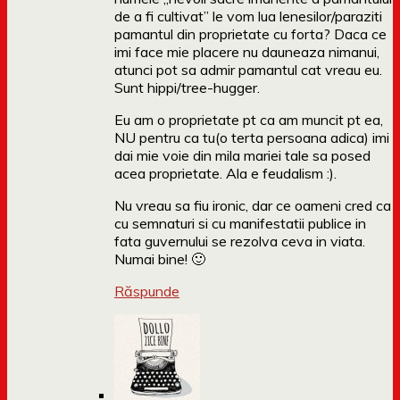
de a fi cultivat” le vom lua lenesilor/paraziti
pamantul din proprietate cu forta? Daca ce
imi face mie placere nu dauneaza nimanui,
atunci pot sa admir pamantul cat vreau eu.
Sunt hippi/tree-hugger.
Eu am o proprietate pt ca am muncit pt ea,
NU pentru ca tu(o terta persoana adica) imi
dai mie voie din mila mariei tale sa posed
acea proprietate. Ala e feudalism :).
Nu vreau sa fiu ironic, dar ce oameni cred ca
cu semnaturi si cu manifestatii publice in
fata guvernului se rezolva ceva in viata.
Numai bine! 🙂
Răspunde