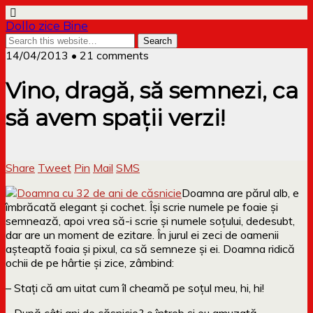
Dollo zice Bine
14/04/2013 • 21 comments
Vino, dragă, să semnezi, ca
să avem spații verzi!
Share
Tweet
Pin
Mail
SMS
Doamna are părul alb, e
îmbrăcată elegant și cochet. Își scrie numele pe foaie și
semnează, apoi vrea să-i scrie și numele soțului, dedesubt,
dar are un moment de ezitare. În jurul ei zeci de oamenii
așteaptă foaia și pixul, ca să semneze și ei. Doamna ridică
ochii de pe hârtie și zice, zâmbind:
– Stați că am uitat cum îl cheamă pe soțul meu, hi, hi!
– După câți ani de căsnicie? o întreb și eu amuzată.