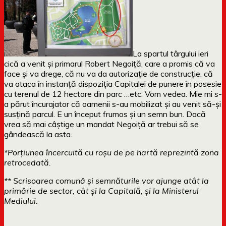
La spartul târgului ieri
cică a venit și primarul Robert Negoiță, care a promis că va
face și va drege, că nu va da autorizație de construcție, că
va ataca în instanță dispoziția Capitalei de punere în posesie
cu terenul de 12 hectare din parc …etc. Vom vedea. Mie mi s-
a părut încurajator că oamenii s-au mobilizat și au venit să-și
susțină parcul. E un început frumos și un semn bun. Dacă
vrea să mai câștige un mandat Negoiță ar trebui să se
gândească la asta.
*Porțiunea încercuită cu roșu de pe hartă reprezintă zona
retrocedată.
** Scrisoarea comună și semnăturile vor ajunge atât la
primărie de sector, cât și la Capitală, și la Ministerul
Mediului.