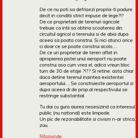
De ce nu poti sa defrisezi propria-ti padure
decit in conditii strict impuse de lege?!?
De ce proprietarii de terenuri agricole
trebuie ca intii sa obtina scoaterea din
circuitul agricol a terenului si de abia dupa
aceea sa poata construi. Si nici atunci orice
ci doar ce se poate construi acolo….
De ce un proprietar de teren aflat in
apropierea pistei unui aeroport nu poate
construi asa cum vrea el, adica vreun bloc
turn de 30 de etaje ?!?? Si retine: asta chiar
daca detine terenul inaintea existentei
aeroportului…. Se construieste aeroportul si
dupa aceea dr.de prop.al respectivului se
restringe substantial.
Tu dai cu gura aiurea nesesizind ca interesul
public (nu national) este limpede.
Un pic de rezonabilitate si civism n-ar strica,
zau.
Răspunde