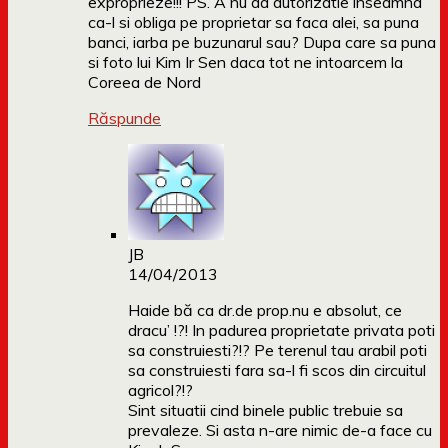
exproprieze!!! PS. A nu da autorizatie inseamna
ca-l si obliga pe proprietar sa faca alei, sa puna
banci, iarba pe buzunarul sau? Dupa care sa puna
si foto lui Kim Ir Sen daca tot ne intoarcem la
Coreea de Nord
Răspunde
JB
14/04/2013
Haide bă ca dr.de prop.nu e absolut, ce
dracu’ !?! In padurea proprietate privata poti
sa construiesti?!? Pe terenul tau arabil poti
sa construiesti fara sa-l fi scos din circuitul
agricol?!?
Sint situatii cind binele public trebuie sa
prevaleze. Si asta n-are nimic de-a face cu