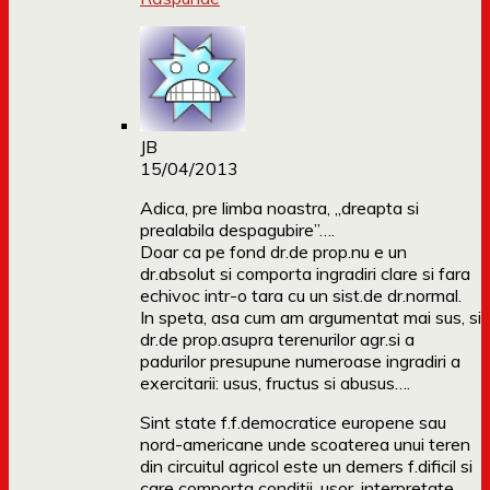
JB
15/04/2013
Adica, pre limba noastra, „dreapta si
prealabila despagubire”….
Doar ca pe fond dr.de prop.nu e un
dr.absolut si comporta ingradiri clare si fara
echivoc intr-o tara cu un sist.de dr.normal.
In speta, asa cum am argumentat mai sus, si
dr.de prop.asupra terenurilor agr.si a
padurilor presupune numeroase ingradiri a
exercitarii: usus, fructus si abusus….
Sint state f.f.democratice europene sau
nord-americane unde scoaterea unui teren
din circuitul agricol este un demers f.dificil si
care comporta conditii, usor, interpretate