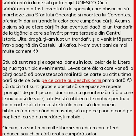
sărbătorită în lume sub patronajul UNESCO. Cică
sărbătoarea a fost inventată de spanioli, care obișnuiau să
marcheze ziua Sfântului Gheorghe și moartea lui Cervantes,
oferind în dar un trandafir celor care cumpărau cărți. Acum s-
a ajuns să se ofere cărți în dar, eventual dacă iei un trandafir
de la țigăncile care se învârt printre terasele din Centrul
istoric. Uite, dragă, ți-am luat un trandafir, și a venit înfășurat
într-o pagină din Castelul lui Kafka. N-am avut bani de mai
multe camere 🙂
Știu că sunt rea și exagerez, dar eu în locul celor de la Litera
aș nuanța un pic evenimentul. Le-aș cere ălora care vor să ia
cărți acasă să povestească mai întâi ce carte au citit ultima
oară și de ce. Sau
pe ce carte au deschis ochii
prima dată 😉
Că dacă tot sunt gratis e posibil să se epuizeze repede
„pavajul” de pe Lipscani, dar nimic nu garantează că ăia care
le iau acasă le vor și citi. Există atâtea alte motive pentru a
lua o carte: să-i faci zestre lu ăla micu, să dea bine în
bibliotecă atunci când ai musafiri, să ai pe ce pune o cană pe
noptieră, ca să nu murdărești mobila…
Oricum, azi sunt mai multe librării sau edituri care oferă
reduceri sau chiar cărți gratis cumpărătorilor.