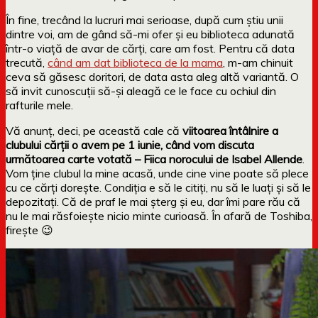
În fine, trecând la lucruri mai serioase, după cum știu unii
dintre voi, am de gând să-mi ofer și eu biblioteca adunată
într-o viață de avar de cărți, care am fost. Pentru că data
trecută,
când am dat biblioteca de la mama
, m-am chinuit
ceva să găsesc doritori, de data asta aleg altă variantă. O
să invit cunoscuții să-și aleagă ce le face cu ochiul din
rafturile mele.
Vă anunț, deci, pe această cale că
viitoarea întâlnire a
clubului cărții o avem pe 1 iunie, când vom discuta
următoarea carte votată – Fiica norocului de Isabel Allende
.
Vom ține clubul la mine acasă, unde cine vine poate să plece
cu ce cărți dorește. Condiția e să le citiți, nu să le luați și să le
depozitați. Că de praf le mai șterg și eu, dar îmi pare rău că
nu le mai răsfoiește nicio minte curioasă. În afară de Toshiba,
firește 😉