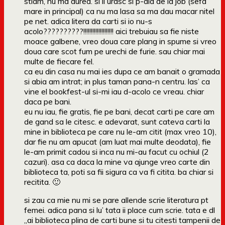
stiam, nu ma durea. si ii urasc si p-aia de la job (sefa
mare in principal) ca nu ma lasa sa ma dau macar nitel
pe net. adica litera da carti si io nu-s
acolo??????????!!!!!!!!!!!!!!!!!!!! aici trebuiau sa fie niste
moace galbene, vreo doua care plang in spume si vreo
doua care scot fum pe urechi de furie. sau chiar mai
multe de fiecare fel.
ca eu din casa nu mai ies dupa ce am banait o gramada
si abia am intrat; in plus taman pana-n centru. las’ ca
vine el bookfest-ul si-mi iau d-acolo ce vreau. chiar
daca pe bani.
eu nu iau, fie gratis, fie pe bani, decat carti pe care am
de gand sa le citesc. e adevarat, sunt cateva carti la
mine in biblioteca pe care nu le-am citit (max vreo 10),
dar fie nu am apucat (am luat mai multe deodata), fie
le-am primit cadou si inca nu mi-au facut cu ochiul (2
cazuri). asa ca daca la mine va ajunge vreo carte din
biblioteca ta, poti sa fii sigura ca va fi citita. ba chiar si
recitita. 🙂
si zau ca mie nu mi se pare allende scrie literatura pt
femei. adica pana si lu’ tata ii place cum scrie. tata e dl
„ai biblioteca plina de carti bune si tu citesti tampenii de