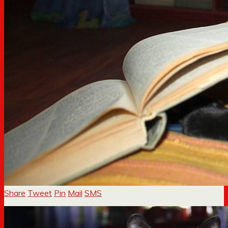
Share
Tweet
Pin
Mail
SMS