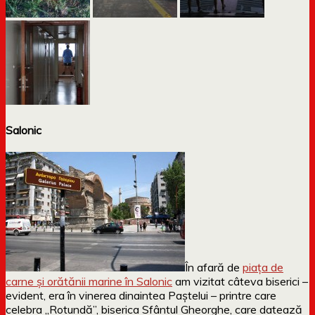
Salonic
În afară de
piața de
carne și orătănii marine în Salonic
am vizitat câteva biserici –
evident, era în vinerea dinaintea Paștelui – printre care
celebra „Rotundă”, biserica Sfântul Gheorghe, care datează