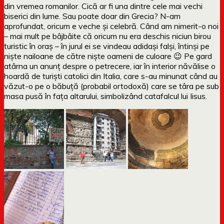
din vremea romanilor. Cică ar fi una dintre cele mai vechi
biserici din lume. Sau poate doar din Grecia? N-am
aprofundat, oricum e veche și celebră. Când am nimerit-o noi
– mai mult pe bâjbâite că oricum nu era deschis niciun birou
turistic în oraș – în jurul ei se vindeau adidași falși, întinși pe
niște nailoane de către niște oameni de culoare 😉 Pe gard
atârna un anunț despre o petrecere, iar în interior năvălise o
hoardă de turiști catolici din Italia, care s-au minunat când au
văzut-o pe o băbuță (probabil ortodoxă) care se târa pe sub
masa pusă în fața altarului, simbolizând catafalcul lui Iisus.