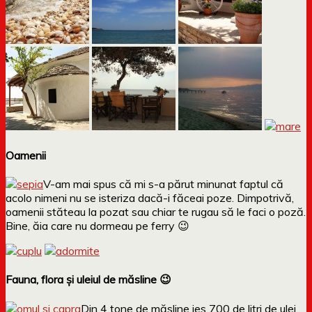
Oamenii
V-am mai spus că mi s-a părut minunat faptul că
acolo nimeni nu se isteriza dacă-i făceai poze. Dimpotrivă,
oamenii stăteau la pozat sau chiar te rugau să le faci o poză.
Bine, ăia care nu dormeau pe ferry 😉
Fauna, flora și uleiul de măsline 😉
Din 4 tone de măsline ies 700 de litri de ulei