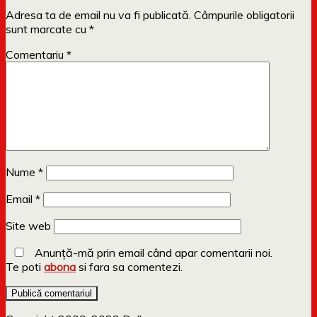
Adresa ta de email nu va fi publicată.
Câmpurile obligatorii
sunt marcate cu
*
Comentariu
*
Nume
*
Email
*
Site web
Anunță-mă prin email când apar comentarii noi.
Te poti
abona
si fara sa comentezi.