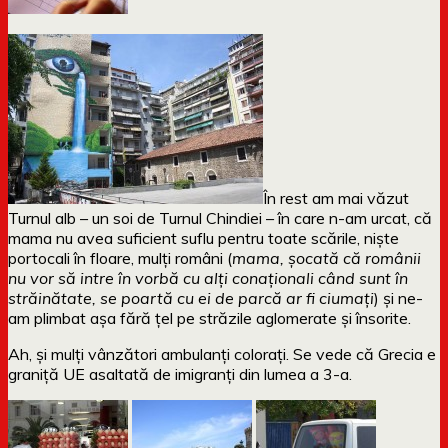
În rest am mai văzut
Turnul alb – un soi de Turnul Chindiei – în care n-am urcat, că
mama nu avea suficient suflu pentru toate scările, niște
portocali în floare, mulți români (
mama, șocată că românii
nu vor să intre în vorbă cu alți conaționali când sunt în
străinătate, se poartă cu ei de parcă ar fi ciumați
) și ne-
am plimbat așa fără țel pe străzile aglomerate și însorite.
Ah, și mulți vânzători ambulanți colorați. Se vede că Grecia e
graniță UE asaltată de imigranți din lumea a 3-a.