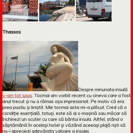
Thassos
Despre minunata insulă
v-am tot spus
. Tocmai am vorbit recent cu cineva care a fost
anul trecut și nu a rămas așa impresionat. Pe motiv că era
prea pustiu și liniștit. Mie tocmai asta mi-a plăcut. Cred că o
condiție esențială, totuși, este să ai o mașină sau măcar să
închiriezi un scuter cu care să bântui insula. Altfel, stând o
săptămână în același hotel și văzând aceeași plajă riști să
nu-i apreciezi adevărata valoare a insulei.