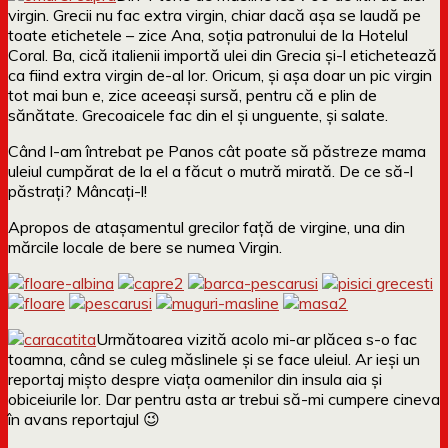
virgin. Grecii nu fac extra virgin, chiar dacă așa se laudă pe
toate etichetele – zice Ana, soția patronului de la Hotelul
Coral. Ba, cică italienii importă ulei din Grecia și-l etichetează
ca fiind extra virgin de-al lor. Oricum, și așa doar un pic virgin
tot mai bun e, zice aceeași sursă, pentru că e plin de
sănătate. Grecoaicele fac din el și unguente, și salate.
Când l-am întrebat pe Panos cât poate să păstreze mama
uleiul cumpărat de la el a făcut o mutră mirată. De ce să-l
păstrați? Mâncați-l!
Apropos de atașamentul grecilor față de virgine, una din
mărcile locale de bere se numea Virgin.
Următoarea vizită acolo mi-ar plăcea s-o fac
toamna, când se culeg măslinele și se face uleiul. Ar ieși un
reportaj mișto despre viața oamenilor din insula aia și
obiceiurile lor. Dar pentru asta ar trebui să-mi cumpere cineva
în avans reportajul 😉