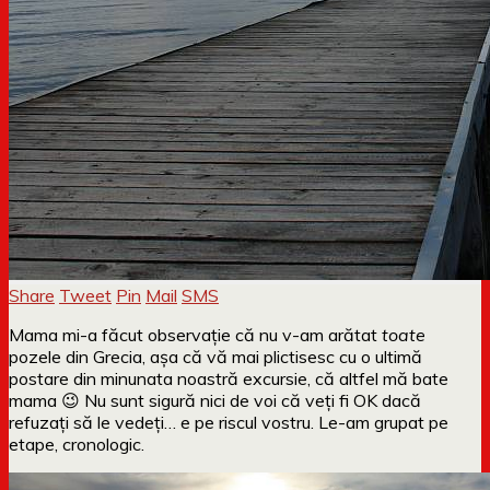
Share
Tweet
Pin
Mail
SMS
Mama mi-a făcut observație că nu v-am arătat
toate
pozele din Grecia, așa că vă mai plictisesc cu o ultimă
postare din minunata noastră excursie, că altfel mă bate
mama 😉 Nu sunt sigură nici de voi că veți fi OK dacă
refuzați să le vedeți… e pe riscul vostru. Le-am grupat pe
etape, cronologic.