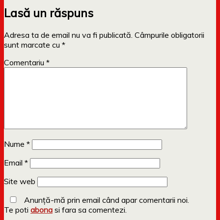
Lasă un răspuns
Adresa ta de email nu va fi publicată.
Câmpurile obligatorii
sunt marcate cu
*
Comentariu
*
Nume
*
Email
*
Site web
Anunță-mă prin email când apar comentarii noi.
Te poti
abona
si fara sa comentezi.