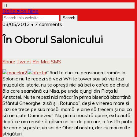
Dollo zice Bine
03/05/2013 • 7 comments
În Oborul Salonicului
Share
Tweet
Pin
Mail
SMS
Când te duci cu pensionarul român la
Salonic nu te repezi să vezi White tower sau să vizitezi
muzeul de istorie, nu te oprești nici să bei o cafea pe cheiul
ăla care seamănă cu Nisa, pe unde ajungi din Piața lui
Aristotel. Nu te repezi nici măcar în prima biserică bizantină
Sfântul Gheorghe, zisă și „Rotunda”, deși e vinerea mare și
„azi se trece pe sub masă, mamă, e bine să trecem și noi ca
să ne ajute Dumnezeu”. Nu, prima noastră oprire, extaziată,
după ce am reușit să găsim un loc de parcare, a fost în piața
de carne și pește, un soi de Obor al nostru, dar cu mai multe
strigături.