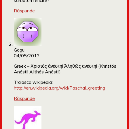
sarbatori fericite !
Răspunde
Gogu
04/05/2013
Greek – Χριστός ἀνέστη! Ἀληθῶς ανέστη! (Khristós
Anésti! Alithós Anésti!)
Traiasca wikipedia:
http://en.wikipedia.org/wiki/Paschal_greeting
Răspunde