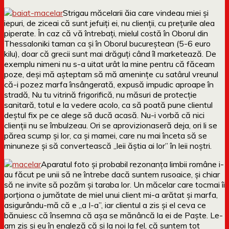
Strigau măcelarii ăia care vindeau miei și
iepuri, de ziceai că sunt jefuiți ei, nu clienții, cu prețurile alea
piperate. În caz că vă întrebați, mielul costă în Oborul din
Thessaloniki taman ca și în Oborul bucureștean (5-6 euro
kilu), doar că grecii sunt mai drăguți când îl marketează. De
exemplu nimeni nu s-a uitat urât la mine pentru că făceam
poze, deși mă așteptam să mă amenințe cu satârul vreunul
că-i pozez marfa însângerată, expusă impudic aproape în
stradă, Nu tu vitrină frigorifică, nu măsuri de protecție
sanitară, totul e la vedere acolo, ca să poată pune clientul
deștul fix pe ce alege să ducă acasă. Nu-i vorbă că nici
clienții nu se îmbulzeau. Ori se aprovizionaseră deja, ori li se
părea scump și lor, ca și mamei, care nu mai înceta să se
minuneze și să convertească „leii ăștia ai lor” în leii noștri.
Aparatul foto și probabil rezonanța limbii române i-
au făcut pe unii să ne întrebe dacă suntem rusoaice, și chiar
să ne invite să pozăm și taraba lor. Un măcelar care tocmai îi
porționa o jumătate de miel unui client mi-a arătat și marfa,
asigurându-mă că e „a I-a”, iar clientul a zis și el ceva ce
bănuiesc că însemna că așa se mănâncă la ei de Paște. Le-
am zis și eu în engleză că și la noi la fel, că suntem tot