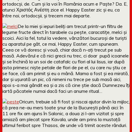
ortodocși, de. Cum și la voi în România acum e Paște? Da. E,
atunci Χριστός Ανέστη zice el. Happy Easter zic și eu, ca
între noi, ortodocșii, și trecem mai departe.
De la miei și iepuri beliți am trecut printr-un filtru de
legume fructe direct în tarabele cu pește, caracatițe, melci și
scoici. Aici la fel, totul la vedere, vânzători bucuroși de turiști
cu aparatul pe gât, ce mai, Happy Easter, cum spuneam.
Ceea ce vă doresc și vouă, chiar dacă n-ați trecut pe sub
masă. Adevărul e că nici grecii nu trec, ci doar pupă icoanele
și se închină la un soi de catafalc cu flori al lui Iisus, iar după
asta primesc niște petale de flori de pe el, cu care nu știu ce
se face, că am primit și eu o mână. Mama a fost și ea mirată,
dar și ușurată un pic, că nimeni nu trece pe sub masă aici,
apoi s-a mai gândit ea și a zis că cine știe dacă Dumnezeu îți
iartă păcatele numai dacă faci un anume ritual…
Oricum, trebuie să fi fost și niscai ajutor divin la mijloc,
că prea ne-au mers toate șnur de la București până aici: în
11 ore fix am ajuns în Salonic, a doua zi l-am vizitat și spre
amiază am plecat spre Kavala, unde am prins la mustață
ultimul feribot spre Thasos, de unde vă trimit aceste rânduri.