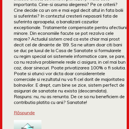
importanta. Cine-si asuma alegerea? Pe ce criterii?
Cine decide ca un om e mai egal decit altul in fata bolii
si suferintei? In conteztul cresterii nepasarii fata de
suferinta aproapelui, a banalizarii cazurilor
exceptionale. Tratamente compensate pentru afectiuni
minore. Din economiile facute se pot rezolva cele
majore? Actualul sistem cred ca este chiar mai prost
decit cel de dinainte de ’89. Sa ne uitam doar citi bani
se duc pe luxul de la Casa de Sanatate si formularele
cu regim special ori sistemele informatice care, se pare,
ca nu rezolva problemele reale ci asigura, in cel mai bun
caz, doar sinecuri. Poate privatizarea 100% o fi solutia.
Poate si atunci vor dicta doar considerentele
comerciale si rezultatul nu va fi cel dorit de majoritatea
bolnavilor. E drept, cum bine se zice, sistem perfect de
asigurari de sanatate nu exista (deocamdata).
Raspuns: nu, nu as renunta. De ce sa nu beneficiem de
contributia platita cu anii? Sanatate!
Răspunde