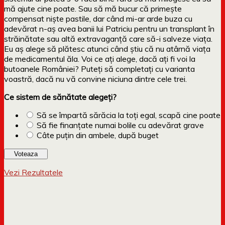
mă ajute cine poate. Sau să mă bucur că primește
compensat niște pastile, dar când mi-ar arde buza cu
adevărat n-aș avea banii lui Patriciu pentru un transplant în
străinătate sau altă extravaganță care să-i salveze viața.
Eu aș alege să plătesc atunci când știu că nu atârnă viața
de medicamentul ăla. Voi ce ați alege, dacă ați fi voi la
butoanele României? Puteți să completați cu varianta
voastră, dacă nu vă convine niciuna dintre cele trei.
Ce sistem de sănătate alegeți?
Să se împartă sărăcia la toți egal, scapă cine poate
Să fie finanțate numai bolile cu adevărat grave
Câte puțin din ambele, după buget
Vezi Rezultatele