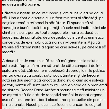
eu aveam altă părere.
Părerea e năstrușnică, recunosc, și am ajuns la ea pe două
căi. Una a fost o discuție cu un fost ministru al sănătății, pe
veșnica temă a reformei în sănătate. El spunea că și
inovația e bună, dacă ți-o permiți, că cele mai înalte culmi ale
științei nu sunt pentru toate popoarele, mai ales dacă au
buget mic de sănătate, deci degeaba au inventat unii leacul
cancerului, de exemplu, dacă noi nu ni-l permitem. Așa că
trebuie să facem niște alegeri: pe cine salvezi, pe cine lași să
moară?
A doua chestie care m-a făcut să mă gândesc la soluția
asta este faptul că m-am săturat de câte campanii de într-
ajutorare văd, câți oamenii apelează disperați la mila publică
pentru a-și salva copilul, soțul sau părintele. Și de fiecare
dată îmi dau seama că oricât ai dona, nu ai cum să-i salvezi
pe toți, pentru că sunt prea mulți. Deci e vorba de o problemă
de sistem. Recent Raed Arafat a recunoscut că ministerul nu
se aștepta să fie atât de receptivi românii la donat organe,
așa că s-au terminat banii alocați transplanturilor din primele
luni ale anului. Nasol, și acum ce facem, aruncăm la coș tot