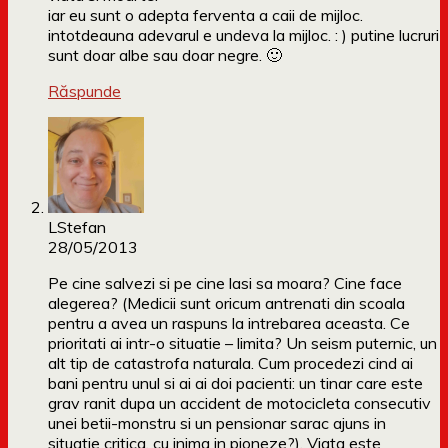
iar eu sunt o adepta ferventa a caii de mijloc.
intotdeauna adevarul e undeva la mijloc. : ) putine lucruri
sunt doar albe sau doar negre. 🙂
Răspunde
LStefan
28/05/2013
Pe cine salvezi si pe cine lasi sa moara? Cine face
alegerea? (Medicii sunt oricum antrenati din scoala
pentru a avea un raspuns la intrebarea aceasta. Ce
prioritati ai intr-o situatie – limita? Un seism puternic, un
alt tip de catastrofa naturala. Cum procedezi cind ai
bani pentru unul si ai ai doi pacienti: un tinar care este
grav ranit dupa un accident de motocicleta consecutiv
unei betii-monstru si un pensionar sarac ajuns in
situatie critica, cu inima in pioneze?). Viata este