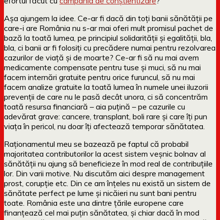
efortul făcut cu
campania de conștientizare
?
Așa ajungem la idee. Ce-ar fi dacă din toți banii sănătății pe
care-i are România nu s-ar mai oferi mult promisul pachet de
bază la toată lumea, pe principiul solidarității și egalității, bla,
bla, ci banii ar fi folosiți cu precădere numai pentru rezolvarea
cazurilor de viață și de moarte? Ce-ar fi să nu mai avem
medicamente compensate pentru tuse și muci, să nu mai
facem internări gratuite pentru orice furuncul, să nu mai
facem analize gratuite la toată lumea în numele unei iluzorii
prevenții de care nu le pasă decât unora, ci să concentrăm
toată resursa financiară – aia puțină – pe cazurile cu
adevărat grave: cancere, transplant, boli rare și care îți pun
viața în pericol, nu doar îți afectează temporar sănătatea.
Raționamentul meu se bazează pe faptul că probabil
majoritatea contributorilor la acest sistem veșnic bolnav al
sănătății nu ajung să beneficieze în mod real de contribuțiile
lor. Din varii motive. Nu discutăm aici despre management
prost, corupție etc. Din ce am înțeles nu există un sistem de
sănătate perfect pe lume și nicăieri nu sunt bani pentru
toate. România este una dintre țările europene care
finanțează cel mai puțin sănătatea, și chiar dacă în mod