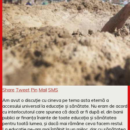
Share
Tweet
Pin
Mail
SMS
Am avut o discuție cu cineva pe tema asta eternă a
accesului universal la educație și sănătate. Nu eram de acord
cu interlocutorul care spunea că dacă ar fi după el, din banii
publici ar finanța înainte de toate educația și sănătatea
pentru toată lumea, și dacă mai rămâne ceva facem restul.
La educație ne-am mai întâlnit la un mijloc, dar cu sănătatea