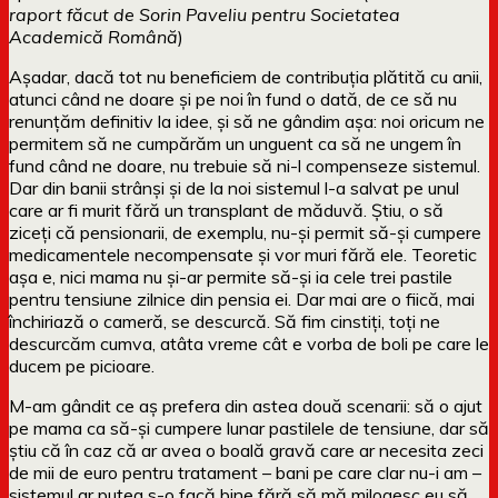
raport făcut de Sorin Paveliu pentru Societatea
Academică Română
)
Așadar, dacă tot nu beneficiem de contribuția plătită cu anii,
atunci când ne doare și pe noi în fund o dată, de ce să nu
renunțăm definitiv la idee, și să ne gândim așa: noi oricum ne
permitem să ne cumpărăm un unguent ca să ne ungem în
fund când ne doare, nu trebuie să ni-l compenseze sistemul.
Dar din banii strânși și de la noi sistemul l-a salvat pe unul
care ar fi murit fără un transplant de măduvă. Știu, o să
ziceți că pensionarii, de exemplu, nu-și permit să-și cumpere
medicamentele necompensate și vor muri fără ele. Teoretic
așa e, nici mama nu și-ar permite să-și ia cele trei pastile
pentru tensiune zilnice din pensia ei. Dar mai are o fiică, mai
închiriază o cameră, se descurcă. Să fim cinstiți, toți ne
descurcăm cumva, atâta vreme cât e vorba de boli pe care le
ducem pe picioare.
M-am gândit ce aș prefera din astea două scenarii: să o ajut
pe mama ca să-și cumpere lunar pastilele de tensiune, dar să
știu că în caz că ar avea o boală gravă care ar necesita zeci
de mii de euro pentru tratament – bani pe care clar nu-i am –
sistemul ar putea s-o facă bine fără să mă milogesc eu să