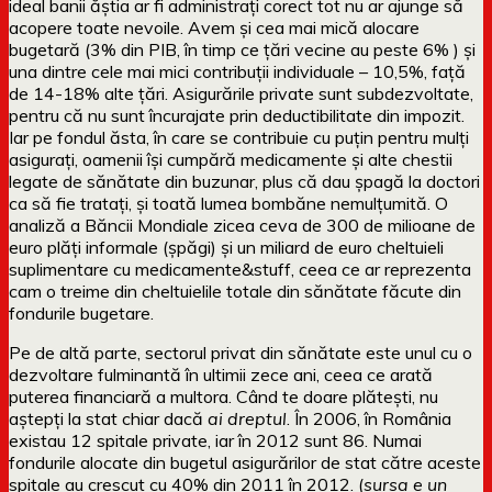
ideal banii ăștia ar fi administrați corect tot nu ar ajunge să
acopere toate nevoile. Avem și cea mai mică alocare
bugetară (3% din PIB, în timp ce țări vecine au peste 6% ) și
una dintre cele mai mici contribuții individuale – 10,5%, față
de 14-18% alte țări. Asigurările private sunt subdezvoltate,
pentru că nu sunt încurajate prin deductibilitate din impozit.
Iar pe fondul ăsta, în care se contribuie cu puțin pentru mulți
asigurați, oamenii își cumpără medicamente și alte chestii
legate de sănătate din buzunar, plus că dau șpagă la doctori
ca să fie tratați, și toată lumea bombăne nemulțumită. O
analiză a Băncii Mondiale zicea ceva de 300 de milioane de
euro plăți informale (șpăgi) și un miliard de euro cheltuieli
suplimentare cu medicamente&stuff, ceea ce ar reprezenta
cam o treime din cheltuielile totale din sănătate făcute din
fondurile bugetare.
Pe de altă parte, sectorul privat din sănătate este unul cu o
dezvoltare fulminantă în ultimii zece ani, ceea ce arată
puterea financiară a multora. Când te doare plătești, nu
aștepți la stat chiar dacă
ai dreptul
. În 2006, în România
existau 12 spitale private, iar în 2012 sunt 86. Numai
fondurile alocate din bugetul asigurărilor de stat către aceste
spitale au crescut cu 40% din 2011 în 2012. (
sursa e un