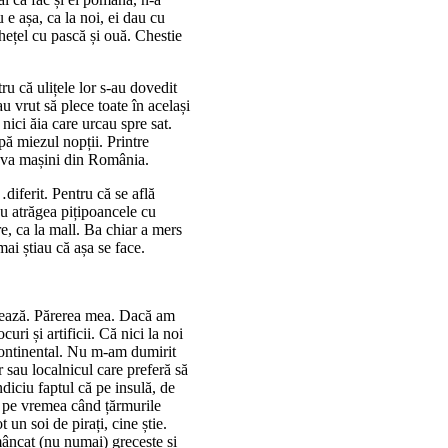
u e așa, ca la noi, ei dau cu
chețel cu pască și ouă. Chestie
u că ulițele lor s-au dovedit
 vrut să plece toate în același
nici ăia care urcau spre sat.
pă miezul nopții. Printre
teva mașini din România.
diferit. Pentru că se află
nu atrăgea pițipoancele cu
re, ca la mall. Ba chiar a mers
mai știau că așa se face.
ontează. Părerea mea. Dacă am
uri și artificii. Că nici la noi
continental. Nu m-am dumirit
r sau localnicul care preferă să
ndiciu faptul că pe insulă, de
e pe vremea când țărmurile
t un soi de pirați, cine știe.
âncat (nu numai) grecește și