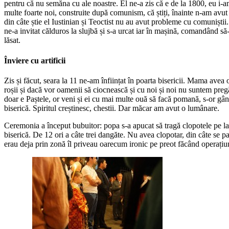
pentru că nu semăna cu ale noastre. El ne-a zis că e de la 1800, eu i-a
multe foarte noi, construite după comunism, că știți, înainte n-am avut v
din câte știe el Iustinian și Teoctist nu au avut probleme cu comuniștii
ne-a invitat călduros la slujbă și s-a urcat iar în mașină, comandând s
lăsat.
Înviere cu artificii
Zis și făcut, seara la 11 ne-am înființat în poarta bisericii. Mama avea 
roșii și dacă vor oamenii să ciocnească și cu noi și noi nu suntem preg
doar e Paștele, or veni și ei cu mai multe ouă să facă pomană, s-or gând
biserică. Spiritul creștinesc, chestii. Dar măcar am avut o lumânare.
Ceremonia a început bubuitor: popa s-a apucat să tragă clopotele pe l
biserică. De 12 ori a câte trei dangăte. Nu avea clopotar, din câte se par
erau deja prin zonă îl priveau oarecum ironic pe preot făcând operațiu