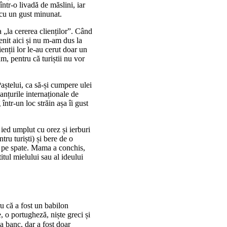
 într-o livadă de măslini, iar
r cu un gust minunat.
a „la cererea clienților”. Când
enit aici și nu m-am dus la
ienții lor le-au cerut doar un
m, pentru că turiștii nu vor
aștelui, ca să-și cumpere ulei
lanțurile internaționale de
 într-un loc străin așa îi gust
 ied umplut cu orez și ierburi
tru turiști) și bere de o
at pe spate. Mama a conchis,
itul mielului sau al ideului
ru că a fost un babilon
 o portugheză, niște greci și
 banc, dar a fost doar