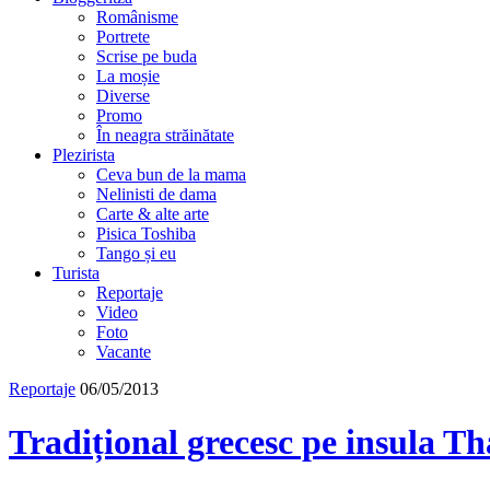
Românisme
Portrete
Scrise pe buda
La moșie
Diverse
Promo
În neagra străinătate
Plezirista
Ceva bun de la mama
Nelinisti de dama
Carte & alte arte
Pisica Toshiba
Tango și eu
Turista
Reportaje
Video
Foto
Vacante
Reportaje
06/05/2013
Tradițional grecesc pe insula Th