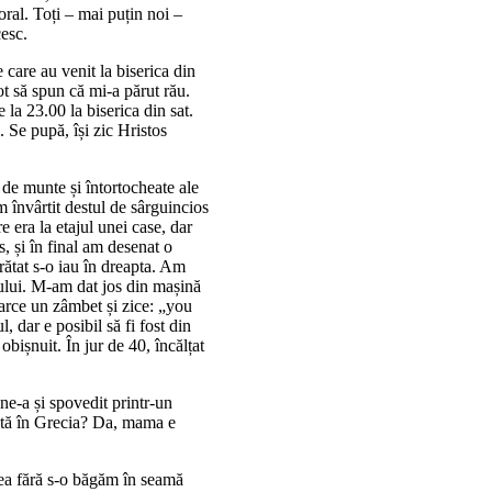
oral. Toți – mai puțin noi –
cesc.
 care au venit la biserica din
ot să spun că mi-a părut rău.
 la 23.00 la biserica din sat.
. Se pupă, își zic Hristos
 de munte și întortocheate ale
 învârtit destul de sârguincios
e era la etajul unei case, dar
s, și în final am desenat o
arătat s-o iau în dreapta. Am
umului. M-am dat jos din mașină
toarce un zâmbet și zice: „you
 dar e posibil să fi fost din
bișnuit. În jur de 40, încălțat
ne-a și spovedit printr-un
ată în Grecia? Da, mama e
ea fără s-o băgăm în seamă