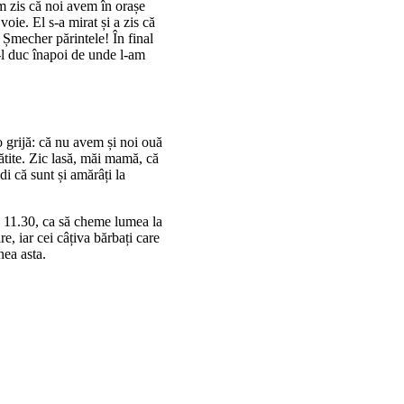
m zis că noi avem în orașe
oie. El s-a mirat și a zis că
. Șmecher părintele! În final
ă-l duc înapoi de unde l-am
o grijă: că nu avem și noi ouă
ătite. Zic lasă, măi mamă, că
i că sunt și amărâți la
a 11.30, ca să cheme lumea la
e, iar cei câțiva bărbați care
nea asta.