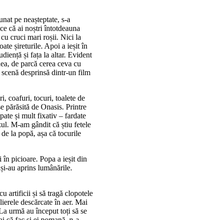
unat pe neașteptate, s-a
ce că ai noștri întotdeauna
u cruci mari roșii. Nici la
ate șireturile. Apoi a ieșit în
udiență și fața la altar. Evident
nea, de parcă cerea ceva cu
 scenă desprinsă dintr-un film
, coafuri, tocuri, toalete de
e părăsită de Onasis. Printre
pate și mult fixativ – fardate
zul. M-am gândit că știu fetele
 de la popă, așa că tocurile
în picioare. Popa a ieșit din
i și-au aprins lumânările.
 artificii și să tragă clopotele
lierele descărcate în aer. Mai
La urmă au început toți să se
i că fac și ei pomană, n-a