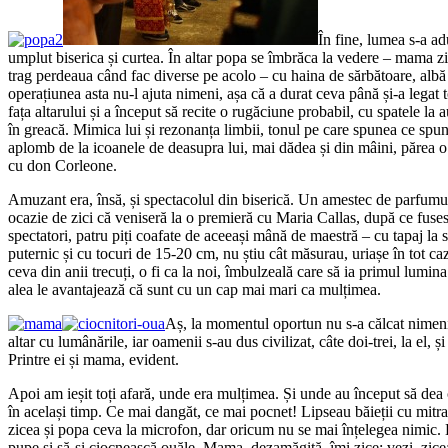
În fine, lumea s-a ad
umplut biserica și curtea. În altar popa se îmbrăca la vedere – mama zi
trag perdeaua când fac diverse pe acolo – cu haina de sărbătoare, albă c
operațiunea asta nu-l ajuta nimeni, așa că a durat ceva până și-a legat to
fața altarului și a început să recite o rugăciune probabil, cu spatele la a
în greacă. Mimica lui și rezonanța limbii, tonul pe care spunea ce spu
aplomb de la icoanele de deasupra lui, mai dădea și din mâini, părea o
cu don Corleone.
Amuzant era, însă, și spectacolul din biserică. Un amestec de parfumuri
ocazie de zici că veniseră la o premieră cu Maria Callas, după ce fuses
spectatori, patru piți coafate de aceeași mână de maestră – cu tapaj la s
puternic și cu tocuri de 15-20 cm, nu știu cât măsurau, uriașe în tot ca
ceva din anii trecuți, o fi ca la noi, îmbulzeală care să ia primul lumina
alea le avantajează că sunt cu un cap mai mari ca mulțimea.
Aș, la momentul oportun nu s-a călcat nimeni 
altar cu lumânările, iar oamenii s-au dus civilizat, câte doi-trei, la el, ș
Printre ei și mama, evident.
Apoi am ieșit toți afară, unde era mulțimea. Și unde au început să dea cu
în același timp. Ce mai dangăt, ce mai pocnet! Lipseau băieții cu mitra
zicea și popa ceva la microfon, dar oricum nu se mai înțelegea nimic. 
pupe și să-și ciocnească ouăle. Mama, dezamăgită, îmi zice: vezi, zicea