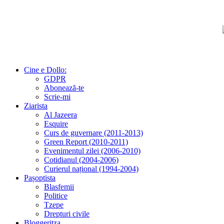
Cine e Dollo:
GDPR
Abonează-te
Scrie-mi
Ziarista
Al Jazeera
Esquire
Curs de guvernare (2011-2013)
Green Report (2010-2011)
Evenimentul zilei (2006-2010)
Cotidianul (2004-2006)
Curierul național (1994-2004)
Pașoptista
Blasfemii
Politice
Tzepe
Drepturi civile
Bloggeritza