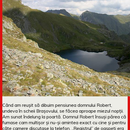
Când am reușit să dibuim pensiunea domnului Robert,
undeva în scheii Brașovului, se făcea aproape miezul nopții.
Am sunat îndelung la poartă. Domnul Robert însuși părea că
fumase cam multișor și nu-și amintea exact cu cine și pentru
câte camere discutase la telefon. „Registrul” de oaspeți era