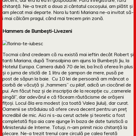
decent, dar era la ea în gospodărie. Fără înregistrare, fără
chitanță. Ne-a trezit a doua zi cântatul cocoșului, am plătit și
am plecat mai departe. Nora lu tanti Mariana ne-a invitat să-
i mai călcăm pragul, când mai trecem prin zonă.
Hammers de Bumbești-Livezeni
Tocmai când credeam că nu există mai ieftin decât Robert și
tanti Mariana, după Transalpina am ajuns la Bumbești Jiu, la
Hotelul Europa. Camera dubă 70 de lei, ba încă oferea în plus
și o juma de sticlă de 1 litru de șampon de mere, pusă pe
post de săpun la baie. Cu 10 lei de persoană am mâncat o
ciorbă de văcuță și „hammers” cu pilaf, adică un ciocănel de
pui. Am făcut haz și de inscripția de la recepție cu „camerele
singăl”, dar adevărul e că făceam răutăcisme de orășeni
fițoși. Locul ăla era modest (ca toată Valea Jiului), dar curat.
Oamenii se străduiau să ofere ceva decent pentru un preț
incredibil de mic. Aici ni s-au cerut actele și teoretic a fost
completată fișa aia care ajunge în baza de date turistică a
Ministerului de Interne. Totuși, n-am primit nicio chitanță la
plecare. Ne-a trezit trenul care circulă pe calea ferată