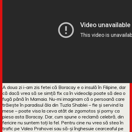
A doua zi i-am zis fetei că Boracay e o insulă în Filipine, dar
că dacă vrea să se simță fix ca în videoclip poate să dea o
fugă până în Mamaia. Nu-mi imaginam că o persoană care
trăiește în paradisul ăla din Tuzla Shablei – fie și servind la
mese – poate visa la ceva atât de zgomotos și porny ca
piesa asta Boracay. Dar, cum spune o reclamă celebră, din
fericire nu suntem toți la fel. Pentru cine nu vrea să stea în
trafic pe Valea Prahovei sau să-și înghesuie cearceaful pe