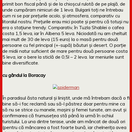
primit bon fiscal până și de la chioșcul rulotă de pe plajă, de
unde cumpăram nimicuri de 1 leva. Bulgarii toți ne întrebau
cum ni se par prețurile acolo, și atmosfera, comparativ cu
litoralul nostru. Prețurile erau mici poate și pentru că totuși nu
era o stațiune trendy. Comparativ, în Tuzla Shablei o cafea
costa 1,5 leva, iar în Albena 5 leva. Niciodată nu am cheltuit
mai mult de 30 de leva (15 euro) la o masă pentru două
persoane cu fel principal (+-supă) băuturi și desert. O porție
de midii natur suficient de mare pentru două persoane costa
5 leva, iar o bere la sticlă de 0,5l – 2 leva. Iar meniurile sunt
bine diversificate.
cu gândul la Boracay
În paradisul ăsta natural și liniștit, unde mă întrebam dacă o fi
bine să-i fac reclamă sau să-l păstrez doar pentru mine ca
să nu se strice cu manele, mașini și femei tunate, am avut și
confirmarea că frumusețea stă până la urmă în ochiul
turistului. La una dintre terase, unde am mâncat de două ori
(pentru că mâncarea a fost foarte bună, iar chelnerița avea