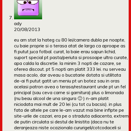
ady
20/08/2013
eu am stat la hateg cu 80 lei/camera dubla pe noapte,
cu baie proprie si o terasa atat de larga ca aproape as
fi putut juca fotbal. curat, la baie erau sapun lichid,
suport special pt pasta/periuta si prosoape ultra curate,
apa calda la discretie. la minim 3 nopti de cazare, se
oferea discout. pt 5 nopti am platit 333 lei. nu serveau
masa acolo, dar aveau o bucatarie dotata si utilitata
de-ai fi putut gatit un meniu pt un botez sau in oras
acelasi patron avea o terasa/restaurant unde pt un fel
principal (sau ceva carne si garnitura) plus o limonada
(nu beau alcool de una singura 🙂 ) n-am platit
niciodata mai mult de 20 lei (cu tot cu bacsis). in plus
fata de altele pe care le-am vazut mai bine infipte pe
site-urile de cazari, era pe o straduta adiacenta, extrem
de putin circulata si destul de linistita (daca nu te
deranjeaza niste ocazionala cururigeli/cotcodaceli si