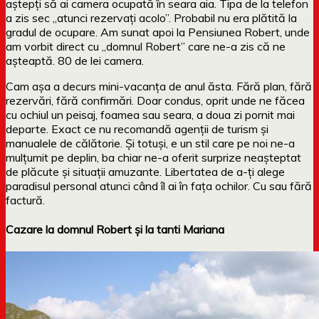
aștepți să ai camera ocupată în seara aia. Tipa de la telefon
a zis sec „atunci rezervați acolo”. Probabil nu era plătită la
gradul de ocupare. Am sunat apoi la Pensiunea Robert, unde
am vorbit direct cu „domnul Robert” care ne-a zis că ne
așteaptă. 80 de lei camera.
Cam așa a decurs mini-vacanța de anul ăsta. Fără plan, fără
rezervări, fără confirmări. Doar condus, oprit unde ne făcea
cu ochiul un peisaj, foamea sau seara, a doua zi pornit mai
departe. Exact ce nu recomandă agenții de turism și
manualele de călătorie. Și totuși, e un stil care pe noi ne-a
mulțumit pe deplin, ba chiar ne-a oferit surprize neașteptat
de plăcute și situații amuzante. Libertatea de a-ți alege
paradisul personal atunci când îl ai în fața ochilor. Cu sau fără
factură.
Cazare la domnul Robert și la tanti Mariana