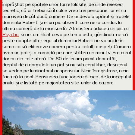
împrăștiat pe spatele unor foi refolosite, de unde reieșea,
teoretic, că ar trebui să îl calce vreo trei persoane, iar el nu
mai avea decât două camere. De undeva a apărut și fratele
domnului Robert, și el un pic absent, care ne-a condus la
ultima cameră de la mansardă. Atmosfera aducea un pic cu
Psycho
, și ne-am hlizit ceva pe tema asta, gândindu-ne că
peste noapte alter ego-ul domnului Robert ne va ucide în
somn ca să elibereze camera pentru ceilalți oaspeți. Camera
avea un pat și o comodă pe care stătea un mini-tv. Era curat,
dar nu din cale afară. De 80 de lei am primit doar atât,
dreptul de a dormi într-un pat și nu sub cerul liber, deși cerul
se vedea pe luminatorul acoperișului. Nicio înregistrare, nicio
factură la final. Pensiunea funcționează, cică, de la începutul
anului și e listată pe majoritatea site-urilor de cazare.