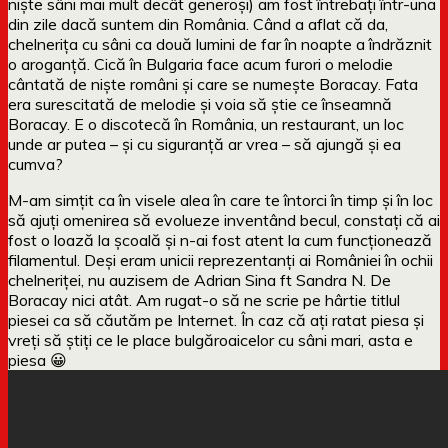
niște sâni mai mult decât generoși) am fost întrebați într-una
din zile dacă suntem din România. Când a aflat că da,
chelnerița cu sâni ca două lumini de far în noapte a îndrăznit
o aroganță. Cică în Bulgaria face acum furori o melodie
cântată de niște români și care se numește Boracay. Fata
era surescitată de melodie și voia să știe ce înseamnă
Boracay. E o discotecă în România, un restaurant, un loc
unde ar putea – și cu siguranță ar vrea – să ajungă și ea
cumva?
M-am simțit ca în visele alea în care te întorci în timp și în loc
să ajuți omenirea să evolueze inventând becul, constați că ai
fost o loază la școală și n-ai fost atent la cum funcționează
filamentul. Deși eram unicii reprezentanți ai României în ochii
chelneriței, nu auzisem de Adrian Sina ft Sandra N. De
Boracay nici atât. Am rugat-o să ne scrie pe hârtie titlul
piesei ca să căutăm pe Internet. În caz că ați ratat piesa și
vreți să știți ce le place bulgăroaicelor cu sâni mari, asta e
piesa 😀