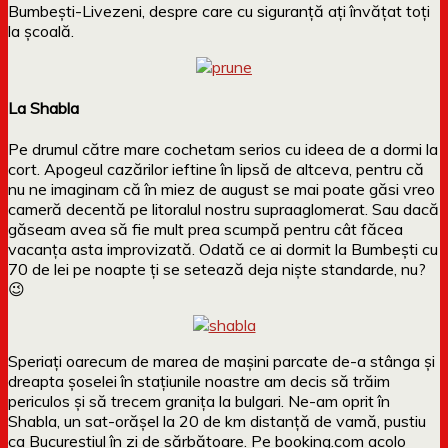
Bumbești-Livezeni, despre care cu siguranță ați învățat toți
la școală.
La Shabla
Pe drumul către mare cochetam serios cu ideea de a dormi la
cort. Apogeul cazărilor ieftine în lipsă de altceva, pentru că
nu ne imaginam că în miez de august se mai poate găsi vreo
cameră decentă pe litoralul nostru supraaglomerat. Sau dacă
găseam avea să fie mult prea scumpă pentru cât făcea
vacanța asta improvizată. Odată ce ai dormit la Bumbești cu
70 de lei pe noapte ți se setează deja niște standarde, nu?
😉
Speriați oarecum de marea de mașini parcate de-a stânga și
dreapta șoselei în stațiunile noastre am decis să trăim
periculos și să trecem granița la bulgari. Ne-am oprit în
Shabla, un sat-orășel la 20 de km distanță de vamă, pustiu
ca Bucureștiul în zi de sărbătoare. Pe booking.com acolo