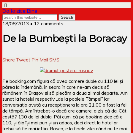
Dollo zice Bine
18/08/2013 • 12 comments
De la Bumbești la Boracay
Share
Tweet
Pin
Mail
SMS
Pe booking.com figura că avea camere duble cu 110 lei și
părea la îndemână, în seara în care ne-am decis să
rămânem în Brașov și să plecăm a doua zi mai departe. Am
sunat la hotelul respectiv „de la poalele Tâmpei” iar
conversația avută cu recepționera la ora 21.00 a fost la fel
de tâmpă. Am întrebat-o dacă are camere, a zis că da. Cât
costă? 130 de lei dubla. Păi cum, că pe booking zice că e
110, și ăia își mai pun și un adaos, deci direct la hotel ar
trebui să fie mai ieftin. Bașca, e la finele zilei când nu te mai