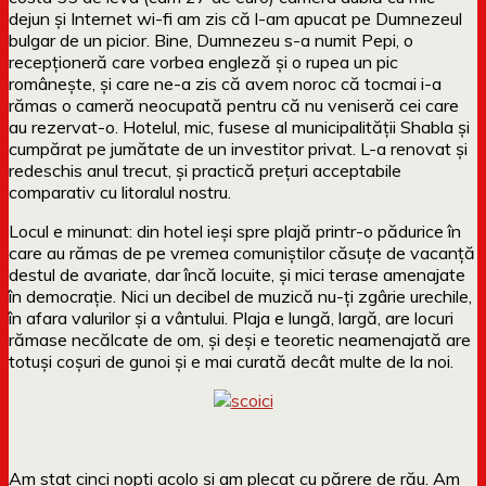
dejun și Internet wi-fi am zis că l-am apucat pe Dumnezeul
bulgar de un picior. Bine, Dumnezeu s-a numit Pepi, o
recepționeră care vorbea engleză și o rupea un pic
românește, și care ne-a zis că avem noroc că tocmai i-a
rămas o cameră neocupată pentru că nu veniseră cei care
au rezervat-o. Hotelul, mic, fusese al municipalității Shabla și
cumpărat pe jumătate de un investitor privat. L-a renovat și
redeschis anul trecut, și practică prețuri acceptabile
comparativ cu litoralul nostru.
Locul e minunat: din hotel ieși spre plajă printr-o pădurice în
care au rămas de pe vremea comuniștilor căsuțe de vacanță
destul de avariate, dar încă locuite, și mici terase amenajate
în democrație. Nici un decibel de muzică nu-ți zgârie urechile,
în afara valurilor și a vântului. Plaja e lungă, largă, are locuri
rămase necălcate de om, și deși e teoretic neamenajată are
totuși coșuri de gunoi și e mai curată decât multe de la noi.
Am stat cinci nopți acolo și am plecat cu părere de rău. Am