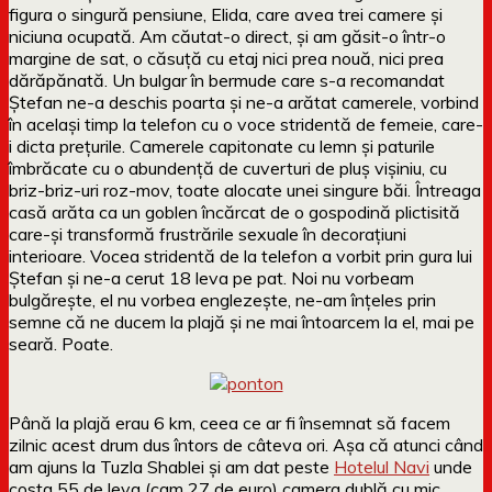
figura o singură pensiune, Elida, care avea trei camere și
niciuna ocupată. Am căutat-o direct, și am găsit-o într-o
margine de sat, o căsuță cu etaj nici prea nouă, nici prea
dărăpănată. Un bulgar în bermude care s-a recomandat
Ștefan ne-a deschis poarta și ne-a arătat camerele, vorbind
în același timp la telefon cu o voce stridentă de femeie, care-
i dicta prețurile. Camerele capitonate cu lemn și paturile
îmbrăcate cu o abundență de cuverturi de pluș vișiniu, cu
briz-briz-uri roz-mov, toate alocate unei singure băi. Întreaga
casă arăta ca un goblen încărcat de o gospodină plictisită
care-și transformă frustrările sexuale în decorațiuni
interioare. Vocea stridentă de la telefon a vorbit prin gura lui
Ștefan și ne-a cerut 18 leva pe pat. Noi nu vorbeam
bulgărește, el nu vorbea englezește, ne-am înțeles prin
semne că ne ducem la plajă și ne mai întoarcem la el, mai pe
seară. Poate.
Până la plajă erau 6 km, ceea ce ar fi însemnat să facem
zilnic acest drum dus întors de câteva ori. Așa că atunci când
am ajuns la Tuzla Shablei și am dat peste
Hotelul Navi
unde
costa 55 de leva (cam 27 de euro) camera dublă cu mic