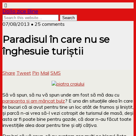
Dollo zice Bine
07/08/2013 • 25 comments
Paradisul în care nu se
înghesuie turiștii
Share
Tweet
Pin
Mail
SMS
Să vă spun, să nu vă spun unde am fost să mă dau cu
parapanta și am mâncat bulz
? E una din situațiile alea în care
te bucuri că ai avut pentru tine un loc atât de frumos și liniștit,
și parcă n-ai vrea să-l vezi cotropit de turismul de masă, deși
asta ar fi poate bine pentru gazde, că doar n-au făcut toate
investițiile alea doar pentru tine și alți câțiva.
Dar hai că vă spun, că nu suntem așa mulți pe blogul ăsta