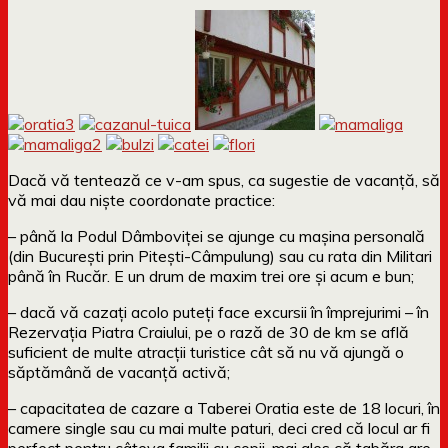
Dacă vă tentează ce v-am spus, ca sugestie de vacanță, să
vă mai dau niște coordonate practice:
– până la Podul Dâmboviței se ajunge cu mașina personală
(din București prin Pitești-Câmpulung) sau cu rata din Militari
până în Rucăr. E un drum de maxim trei ore și acum e bun;
– dacă vă cazați acolo puteți face excursii în împrejurimi – în
Rezervația Piatra Craiului, pe o rază de 30 de km se află
suficient de multe atracții turistice cât să nu vă ajungă o
săptămână de vacanță activă;
– capacitatea de cazare a Taberei Oratia este de 18 locuri, în
camere single sau cu mai multe paturi, deci cred că locul ar fi
perfect pentru câteva familii cu copii, mai ales că tabăra are