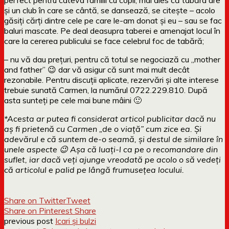
și un club în care se cântă, se dansează, se citește – acolo
găsiți cărți dintre cele pe care le-am donat și eu – sau se fac
baluri mascate. Pe deal deasupra taberei e amenajat locul în
care la cererea publicului se face celebrul foc de tabără;
– nu vă dau prețuri, pentru că totul se negociază cu „mother
and father” 😉 dar vă asigur că sunt mai mult decât
rezonabile. Pentru discuții aplicate, rezervări și alte interese
trebuie sunată Carmen, la numărul 0722.229.810. După
asta sunteți pe cele mai bune mâini 🙂
*Acesta ar putea fi considerat articol publicitar dacă nu
aș fi prietenă cu Carmen „de o viață” cum zice ea. Și
adevărul e că suntem de-o seamă, și destul de similare în
unele aspecte 😉 Așa că luați-l ca pe o recomandare din
suflet, iar dacă veți ajunge vreodată pe acolo o să vedeți
că articolul e palid pe lângă frumusețea locului.
Share on Twitter
Tweet
Share on Pinterest
Share
previous post
Icari și bulzi