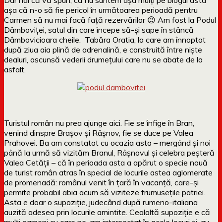
așa că n-o să fie pericol în următoarea perioadă pentru
Carmen să nu mai facă față rezervărilor 😉 Am fost la Podul
Dâmboviței, satul din care începe să-și sape în stâncă
Dâmbovicioara cheile. Tabăra Oratia, la care am înnoptat
după ziua aia plină de adrenalină, e construită între niște
dealuri, ascunsă vederii drumețului care nu se abate de la
asfalt.
Turistul român nu prea ajunge aici. Fie se înfige în Bran,
venind dinspre Brașov și Râșnov, fie se duce pe Valea
Prahovei. Ba am constatat cu ocazia asta – mergând și noi
până la urmă să vizităm Branul, Râșnovul și celebra peșteră
Valea Cetății – că în perioada asta a apărut o specie nouă
de turist român atras în special de locurile astea aglomerate
de promenadă: românul venit în țară în vacanță, care-și
permite probabil abia acum să viziteze frumusețile patriei.
Asta e doar o supoziție, judecând după rumeno-italiana
auzită adesea prin locurile amintite. Cealaltă supoziție e că
mulți oameni cu care ne-am intersectat în acele locuri și-au