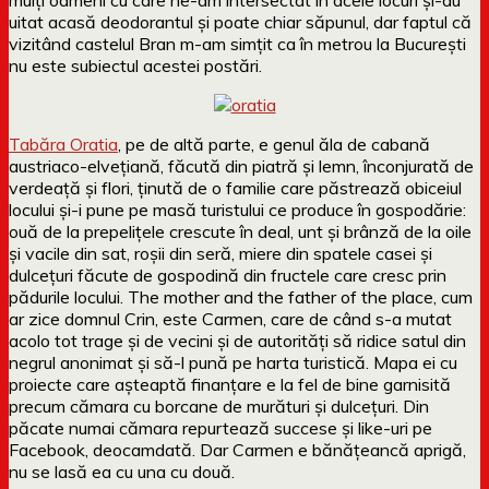
uitat acasă deodorantul și poate chiar săpunul, dar faptul că
vizitând castelul Bran m-am simțit ca în metrou la București
nu este subiectul acestei postări.
Tabăra Oratia
, pe de altă parte, e genul ăla de cabană
austriaco-elvețiană, făcută din piatră și lemn, înconjurată de
verdeață și flori, ținută de o familie care păstrează obiceiul
locului și-i pune pe masă turistului ce produce în gospodărie:
ouă de la prepelițele crescute în deal, unt și brânză de la oile
și vacile din sat, roșii din seră, miere din spatele casei și
dulcețuri făcute de gospodină din fructele care cresc prin
pădurile locului. The mother and the father of the place, cum
ar zice domnul Crin, este Carmen, care de când s-a mutat
acolo tot trage și de vecini și de autorități să ridice satul din
negrul anonimat și să-l pună pe harta turistică. Mapa ei cu
proiecte care așteaptă finanțare e la fel de bine garnisită
precum cămara cu borcane de murături și dulcețuri. Din
păcate numai cămara repurtează succese și like-uri pe
Facebook, deocamdată. Dar Carmen e bănățeancă aprigă,
nu se lasă ea cu una cu două.