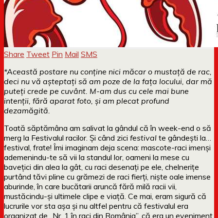
Share
Tweet
Pin
Mail
SMS
*Această postare nu conține nici măcar o mustață de rac,
deci nu vă așteptați să am poze de la fața locului, dar mă
puteți crede pe cuvânt. M-am dus cu cele mai bune
intenții, fără aparat foto, și am plecat profund
dezamăgită.
Toată săptămâna am salivat la gândul că în week-end o să
merg la Festivalul racilor. Și când zici
festival
te gândești la…
festival, frate! Îmi imaginam deja scena: mascote-raci imenși
ademenindu-te să vii la standul lor, oameni la mese cu
bavețici din alea la gât, cu raci desenați pe ele, chelnerițe
purtând tăvi pline cu grămezi de raci fierți, niște oale imense
aburinde, în care bucătarii aruncă fără milă racii vii,
mustăcindu-și ultimele clipe e viață. Ce mai, eram sigură că
lucrurile vor sta așa și nu altfel pentru că festivalul era
organizat de „Nr. 1 în raci din România”, că era un eveniment