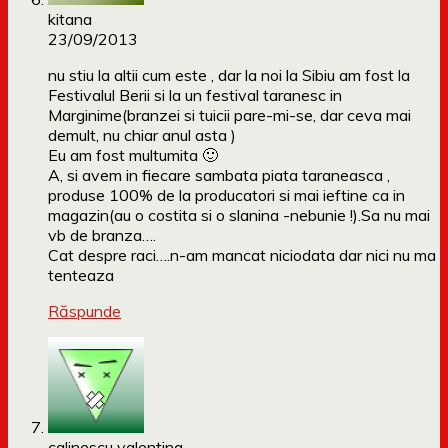
kitana
23/09/2013
nu stiu la altii cum este , dar la noi la Sibiu am fost la
Festivalul Berii si la un festival taranesc in
Marginime(branzei si tuicii pare-mi-se, dar ceva mai
demult, nu chiar anul asta )
Eu am fost multumita 🙂
A, si avem in fiecare sambata piata taraneasca ,
produse 100% de la producatori si mai ieftine ca in
magazin(au o costita si o slanina -nebunie !).Sa nu mai
vb de branza….
Cat despre raci….n-am mancat niciodata dar nici nu ma
tenteaza
Răspunde
calinescu valentina