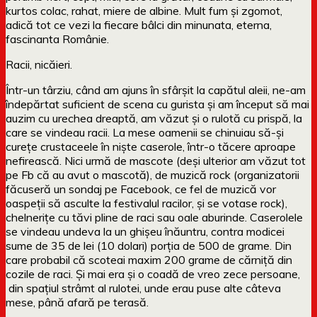
kurtos colac, rahat, miere de albine. Mult fum și zgomot,
adică tot ce vezi la fiecare bâlci din minunata, eterna,
fascinanta Românie.
Racii, nicăieri.
Într-un târziu, când am ajuns în sfârșit la capătul aleii, ne-am
îndepărtat suficient de scena cu gurista și am început să mai
auzim cu urechea dreaptă, am văzut și o rulotă cu prispă, la
care se vindeau racii. La mese oamenii se chinuiau să-și
curețe crustaceele în niște caserole, într-o tăcere aproape
nefirească. Nici urmă de mascote (deși ulterior am văzut tot
pe Fb că au avut o mascotă), de muzică rock (organizatorii
făcuseră un sondaj pe Facebook, ce fel de muzică vor
oaspeții să asculte la festivalul racilor, și se votase rock),
chelnerițe cu tăvi pline de raci sau oale aburinde. Caserolele
se vindeau undeva la un ghișeu înăuntru, contra modicei
sume de 35 de lei (10 dolari) porția de 500 de grame. Din
care probabil că scoteai maxim 200 grame de cărniță din
cozile de raci. Și mai era și o coadă de vreo zece persoane,
din spațiul strâmt al rulotei, unde erau puse alte câteva
mese, până afară pe terasă.