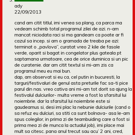
ady
22/09/2013
cand am citit titlul, imi venea sa plang, ca parca ma
vedeam schimb total programul zilei de azi. n-am
mancat niciodata raci si ma gandeam ca poate ar fi
cazul sa incep. si am o gramada de treaba pe azi:
terminat o „pavlova”, curatat vreo 2 kile de fasole
verde, oparit si bagat in congelator plus gateala pt
saptamana urmatoare, cea de orice duminica si un pic
de curatenie. dar am citit textul si mi-am zis ca
programul meu eu mai bun.
dap, am observat si eu ca, cel putin in bucuresti, la
targuri/festivaluri de genul asta preturile fac sa-ti pice
parul din nas. vreo cativa ani mi-am tot dorit sa ajung la
festivalul dulciurilor- multa vreme a fost la sfarsitul lui
noiembrie. dar la sfarsitul lui noiembrie este si
gaudeamus si, desi imi plac la nebunie dulciurile (cand o
sa refuz eu dulciuri, sa stiti ca sunt bolnava- asa le-am
spus colegilor, in prima zi de teambuiding care a fost si
prima mea zi de munca la actualul job), imi place mai
mult sa citesc. pana anul trecut sau acu’ 2 ani, cred,