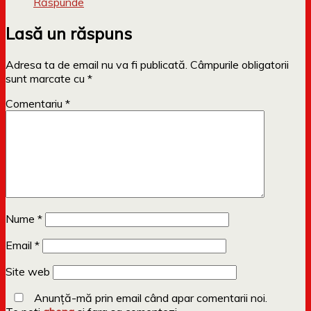
Răspunde
Lasă un răspuns
Adresa ta de email nu va fi publicată.
Câmpurile obligatorii
sunt marcate cu
*
Comentariu
*
Nume
*
Email
*
Site web
Anunță-mă prin email când apar comentarii noi.