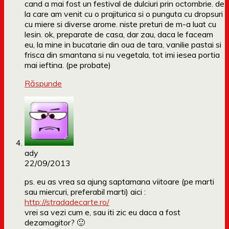
cand a mai fost un festival de dulciuri prin octombrie. de
la care am venit cu o prajiturica si o punguta cu dropsuri
cu miere si diverse arome. niste preturi de m-a luat cu
lesin. ok, preparate de casa, dar zau, daca le faceam
eu, la mine in bucatarie din oua de tara, vanilie pastai si
frisca din smantana si nu vegetala, tot imi iesea portia
mai ieftina. (pe probate)
Răspunde
ady
22/09/2013
ps. eu as vrea sa ajung saptamana viitoare (pe marti
sau miercuri, preferabil marti) aici :
http://stradadecarte.ro/
vrei sa vezi cum e, sau iti zic eu daca a fost
dezamagitor? 🙂