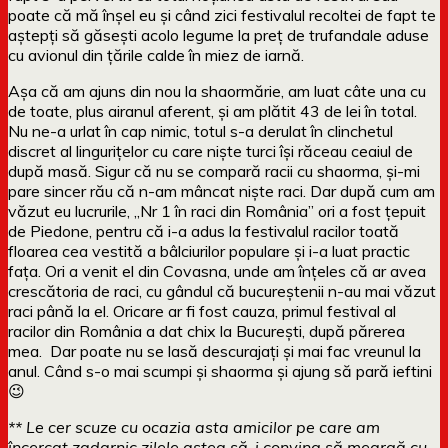
poate că mă înșel eu și când zici festivalul recoltei de fapt te
aștepți să găsești acolo legume la preț de trufandale aduse
cu avionul din țările calde în miez de iarnă.
Așa că am ajuns din nou la shaormărie, am luat câte una cu
de toate, plus airanul aferent, și am plătit 43 de lei în total.
Nu ne-a urlat în cap nimic, totul s-a derulat în clinchetul
discret al lingurițelor cu care niște turci își răceau ceaiul de
după masă. Sigur că nu se compară racii cu shaorma, și-mi
pare sincer rău că n-am mâncat niște raci. Dar după cum am
văzut eu lucrurile, „Nr 1 în raci din România” ori a fost țepuit
de Piedone, pentru că i-a adus la festivalul racilor toată
floarea cea vestită a bâlciurilor populare și i-a luat practic
fața. Ori a venit el din Covasna, unde am înțeles că ar avea
crescătoria de raci, cu gândul că bucureștenii n-au mai văzut
raci până la el. Oricare ar fi fost cauza, primul festival al
racilor din România a dat chix la București, după părerea
mea. Dar poate nu se lasă descurajați și mai fac vreunul la
anul. Când s-o mai scumpi și shaorma și ajung să pară ieftini
😉
** Le cer scuze cu ocazia asta amicilor pe care am
încercat zadarnic zilele astea să-i conving să meargă cu