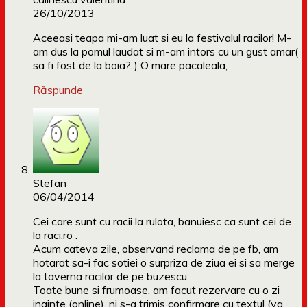
26/10/2013
Aceeasi teapa mi-am luat si eu la festivalul racilor! M-
am dus la pomul laudat si m-am intors cu un gust amar(
sa fi fost de la boia?..) O mare pacaleala,
Răspunde
Stefan
06/04/2014
Cei care sunt cu racii la rulota, banuiesc ca sunt cei de
la raci.ro .
Acum cateva zile, observand reclama de pe fb, am
hotarat sa-i fac sotiei o surpriza de ziua ei si sa merge
la taverna racilor de pe buzescu.
Toate bune si frumoase, am facut rezervare cu o zi
inainte (online), ni s-a trimis confirmare cu textul (va