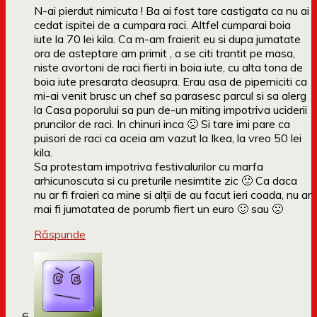
N-ai pierdut nimicuta ! Ba ai fost tare castigata ca nu ai
cedat ispitei de a cumpara raci. Altfel cumparai boia
iute la 70 lei kila. Ca m-am fraierit eu si dupa jumatate
ora de asteptare am primit , a se citi trantit pe masa,
niste avortoni de raci fierti in boia iute, cu alta tona de
boia iute presarata deasupra. Erau asa de piperniciti ca
mi-ai venit brusc un chef sa parasesc parcul si sa alerg
la Casa poporului sa pun de-un miting impotriva uciderii
pruncilor de raci. In chinuri inca 🙁 Si tare imi pare ca
puisori de raci ca aceia am vazut la Ikea, la vreo 50 lei
kila.
Sa protestam impotriva festivalurilor cu marfa
arhicunoscuta si cu preturile nesimtite zic 🙂 Ca daca
nu ar fi fraieri ca mine si alții de au facut ieri coada, nu ar
mai fi jumatatea de porumb fiert un euro 🙂 sau 🙁
Răspunde