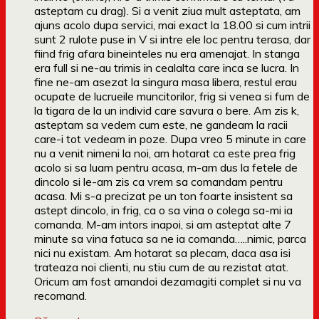
asteptam cu drag). Si a venit ziua mult asteptata, am
ajuns acolo dupa servici, mai exact la 18.00 si cum intrii
sunt 2 rulote puse in V si intre ele loc pentru terasa, dar
fiind frig afara bineinteles nu era amenajat. In stanga
era full si ne-au trimis in cealalta care inca se lucra. In
fine ne-am asezat la singura masa libera, restul erau
ocupate de lucrueile muncitorilor, frig si venea si fum de
la tigara de la un individ care savura o bere. Am zis k,
asteptam sa vedem cum este, ne gandeam la racii
care-i tot vedeam in poze. Dupa vreo 5 minute in care
nu a venit nimeni la noi, am hotarat ca este prea frig
acolo si sa luam pentru acasa, m-am dus la fetele de
dincolo si le-am zis ca vrem sa comandam pentru
acasa. Mi s-a precizat pe un ton foarte insistent sa
astept dincolo, in frig, ca o sa vina o colega sa-mi ia
comanda. M-am intors inapoi, si am asteptat alte 7
minute sa vina fatuca sa ne ia comanda…..nimic, parca
nici nu existam. Am hotarat sa plecam, daca asa isi
trateaza noi clienti, nu stiu cum de au rezistat atat.
Oricum am fost amandoi dezamagiti complet si nu va
recomand.