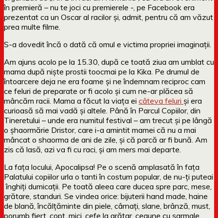
în premieră – nu te joci cu premierele -, pe Facebook era
prezentat ca un Oscar al racilor și, admit, pentru că am văzut
prea multe filme.
S-a dovedit încă o dată că omul e victima propriei imaginații.
Am ajuns acolo pe la 15.30, după ce toată ziua am umblat cu
mama după niște prostii toocmai pe la Kika. Pe drumul de
întoarcere deja ne era foame și ne îndemnam reciproc cam
ce feluri de preparate or fi acolo și cum ne-ar plăcea să
mâncăm racii. Mama a făcut la viața ei
câteva feluri
și era
curioasă să mai vadă și altele. Până în Parcul Copiilor, din
Tineretului – unde era numitul festival – am trecut și pe lângă
o șhaormărie Dristor, care i-a amintit mamei că nu a mai
mâncat o shaorma de ani de zile, și că parcă ar fi bună. Am
zis că lasă, azi va fi cu raci, și am mers mai departe.
La fața locului, Apocalipsa! Pe o scenă amplasată în fața
Palatului copiilor urla o tanti în costum popular, de nu-ți puteai
înghiți dumicații. Pe toată aleea care ducea spre parc, mese,
grătare, standuri. Se vindea orice: bijuterii hand made, haine
de blană, încălțăminte din piele, cârnați, slane, brânză, must,
porumb fiert, copt, mici, cefe la grătar, ceaune cu sarmale,