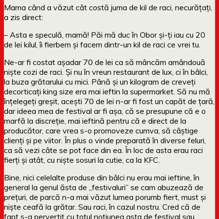
Mama când a văzut cât costă juma de kil de raci, necurățați,
a zis direct:
– Asta e speculă, mamă! Păi mă duc în Obor și-ți iau cu 20
de lei kilul, îi fierbem și facem dintr-un kil de raci ce vrei tu.
Ne-ar fi costat așadar 70 de lei ca să mâncăm amândouă
niște cozi de raci. Și nu în vreun restaurant de lux, ci în bâlci,
la buza grătarului cu mici. Până și un kilogram de creveți
decorticați king size era mai ieftin la supermarket. Să nu mă
înțelegeți greșit, acești 70 de lei n-ar fi fost un capăt de țară,
dar ideea mea de festival ar fi așa, că se presupune că e o
marfă la discreție, mai ieftină pentru că e direct de la
producător, care vrea s-o promoveze cumva, să câștige
clienți și pe viitor. În plus o vinde preparată în diverse feluri,
ca să vezi câte se pot face din ea. În loc de asta erau raci
fierți și atât, cu niște sosuri la cutie, ca la KFC.
Bine, nici celelalte produse din bâlci nu erau mai ieftine, în
general la genul ăsta de „festivaluri” se cam abuzează de
prețuri, de parcă n-a mai văzut lumea porumb fiert, must și
niște ceafă la grătar. Sau raci, în cazul nostru. Cred că de
fapt s-a pervertit cu totul noțiunea asta de festival sau