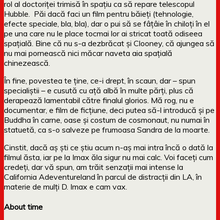
rol al doctoriței trimisă în spațiu ca să repare telescopul
Hubble. Păi dacă faci un film pentru băieți (tehnologie,
efecte speciale, bla, bla), dar o pui să se fâțâie în chiloți în el
pe una care nu le place tocmai lor ai stricat toată odiseea
spațială. Bine că nu s-a dezbrăcat și Clooney, că ajungea să
nu mai pornească nici măcar naveta aia spațială
chinezească.
În fine, povestea te ține, ce-i drept, în scaun, dar – spun
specialiștii – e cusută cu ață albă în multe părți, plus că
derapează lamentabil către finalul glorios. Mă rog, nu e
documentar, e film de ficțiune, deci putea să-l introducă și pe
Buddha în carne, oase și costum de cosmonaut, nu numai în
statuetă, ca s-o salveze pe frumoasa Sandra de la moarte.
Cinstit, dacă aș ști ce știu acum n-aș mai intra încă o dată la
filmul ăsta, iar pe la Imax ăla sigur nu mai calc. Voi faceți cum
credeți, dar vă spun, am trăit senzații mai intense la
California Adeventureland în parcul de distracții din LA, în
materie de mulți D. Imax e cam vax.
About time