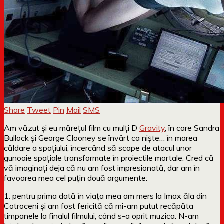
Share
Tweet
Pin
Mail
SMS
Am văzut și eu mărețul film cu mulți D
Gravity
, în care Sandra
Bullock și George Clooney se învârt ca niște… în marea
căldare a spațiului, încercând să scape de atacul unor
gunoaie spațiale transformate în proiectile mortale. Cred că
vă imaginați deja că nu am fost impresionată, dar am în
favoarea mea cel puțin două argumente:
1. pentru prima dată în viața mea am mers la Imax ăla din
Cotroceni și am fost fericită că mi-am putut recăpăta
timpanele la finalul filmului, când s-a oprit muzica. N-am