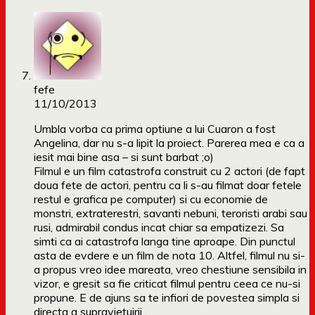
fefe
11/10/2013
Umbla vorba ca prima optiune a lui Cuaron a fost
Angelina, dar nu s-a lipit la proiect. Parerea mea e ca a
iesit mai bine asa – si sunt barbat ;o)
Filmul e un film catastrofa construit cu 2 actori (de fapt
doua fete de actori, pentru ca li s-au filmat doar fetele
restul e grafica pe computer) si cu economie de
monstri, extraterestri, savanti nebuni, teroristi arabi sau
rusi, admirabil condus incat chiar sa empatizezi. Sa
simti ca ai catastrofa langa tine aproape. Din punctul
asta de evdere e un film de nota 10. Altfel, filmul nu si-
a propus vreo idee mareata, vreo chestiune sensibila in
vizor, e gresit sa fie criticat filmul pentru ceea ce nu-si
propune. E de ajuns sa te infiori de povestea simpla si
directa a supravietuirii .