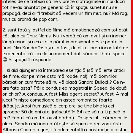
înțeles de ce trebuia să ne vibreze diafragmele în noi dacă
tot ne-au anunțat pe generic că în spațiu sunetul nu se
propagă, deci ar fi trebuit să vedem un film mut, nu? Mă rog,
mut cu aromă de pop corn…
2. sunt fată și astfel de filme mă emoționează cam tot atât
cât alea cu Chuk Norris. Nu-i vorbă că am avut și un inginer
lângă mine, și nici el n-a părut impresionat peste poate la
final. Nici Sandra însăși n-a fost, de altfel, prea încântată de
experiență, că zice la un moment dat, săraca, I hate space!
😉 Și spațiul îi răspunde..
… și aici ajungem la întrebarea esențială (să mă ierte criticii
de filme, dar pe mine asta mă roade, na!): măi domnilor,
bărbaților, cum frate să nu vă placă Sandra Bullock? Ce n-
are fata asta? Păi a condus ea magistral în Speed, de două
ori chiar? A condus. A fost Miss agent secret? A fost. A mai
jucat în niște comedioare din astea romantice foarte
drăguțe. Apoi frumușică e, corp are, se ține bine la cei
aproape 50 de ani ai ei (născută în 64) ce să nu-ți placă la
ea? Faptul că am tot auzit bărbați – în special – cărora nu le
place Sandra mă îndreptățește să spun că regizorul ăsta
Alfonso Cuaron a greșit fundamental în construcția acestui