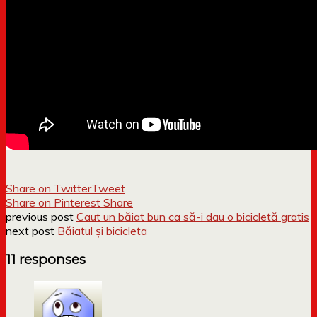
Share on Twitter
Tweet
Share on Pinterest
Share
previous post
Caut un băiat bun ca să-i dau o bicicletă gratis
next post
Băiatul și bicicleta
11 responses