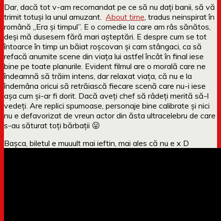
Dar, dacă tot v-am recomandat pe ce să nu dați banii, să vă
trimit totuși la unul amuzant.
About time
, tradus neinspirat în
română „Era și timpul”. E o comedie la care am râs sănătos,
deși mă dusesem fără mari așteptări. E despre cum se tot
întoarce în timp un băiat roșcovan și cam stângaci, ca să
refacă anumite scene din viața lui astfel încât în final iese
bine pe toate planurile. Evident filmul are o morală care ne
îndeamnă să trăim intens, dar relaxat viața, că nu e la
îndemâna oricui să retrăiască fiecare scenă care nu-i iese
așa cum și-ar fi dorit. Dacă aveți chef să râdeți merită să-l
vedeți. Are replici spumoase, personaje bine calibrate și nici
nu e defavorizat de vreun actor din ăsta ultracelebru de care
s-au săturat toți bărbații 😛
Bașca, biletul e muuult mai ieftin, mai ales că nu e x D