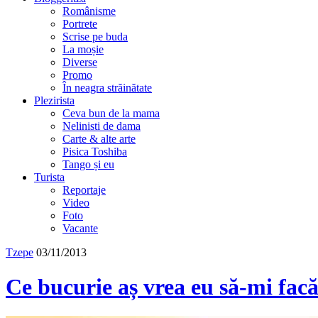
Românisme
Portrete
Scrise pe buda
La moșie
Diverse
Promo
În neagra străinătate
Plezirista
Ceva bun de la mama
Nelinisti de dama
Carte & alte arte
Pisica Toshiba
Tango și eu
Turista
Reportaje
Video
Foto
Vacante
Tzepe
03/11/2013
Ce bucurie aș vrea eu să-mi fac