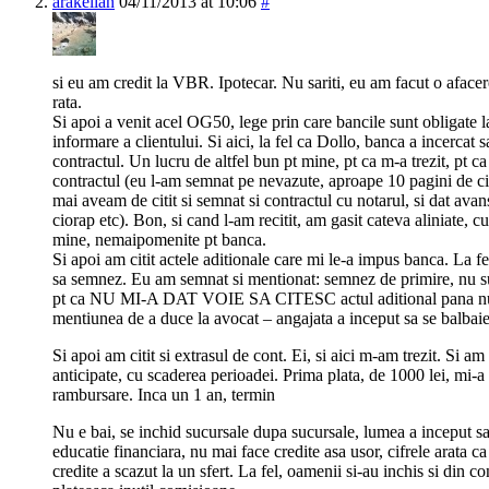
arakelian
04/11/2013 at 10:06
#
si eu am credit la VBR. Ipotecar. Nu sariti, eu am facut o afacer
rata.
Si apoi a venit acel OG50, lege prin care bancile sunt obligate l
informare a clientului. Si aici, la fel ca Dollo, banca a incercat 
contractul. Un lucru de altfel bun pt mine, pt ca m-a trezit, pt c
contractul (eu l-am semnat pe nevazute, aproape 10 pagini de cit
mai aveam de citit si semnat si contractul cu notarul, si dat avans
ciorap etc). Bon, si cand l-am recitit, am gasit cateva aliniate, cu
mine, nemaipomenite pt banca.
Si apoi am citit actele aditionale care mi le-a impus banca. La fe
sa semnez. Eu am semnat si mentionat: semnez de primire, nu sun
pt ca NU MI-A DAT VOIE SA CITESC actul aditional pana nu
mentiunea de a duce la avocat – angajata a inceput sa se balba
Si apoi am citit si extrasul de cont. Ei, si aici m-am trezit. Si am
anticipate, cu scaderea perioadei. Prima plata, de 1000 lei, mi-a
rambursare. Inca un 1 an, termin
Nu e bai, se inchid sucursale dupa sucursale, lumea a inceput sa
educatie financiara, nu mai face credite asa usor, cifrele arata c
credite a scazut la un sfert. La fel, oamenii si-au inchis si din co