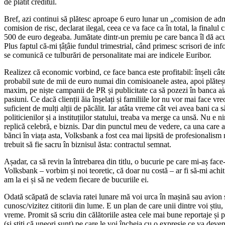
de plătit creditul.
Bref, azi continui să plătesc aproape 6 euro lunar un „comision de admi
comision de risc, declarat ilegal, ceea ce va face ca în total, la finalul 
500 de euro degeaba. Jumătate dintr-un premiu pe care banca îl dă ac
Plus faptul că-mi țâțâie fundul trimestrial, când primesc scrisori de in
se comunică ce tulburări de personalitate mai are indicele Euribor.
Realizez că economic vorbind, ce face banca este profitabil: înșeli câte
probabil sute de mii de euro numai din comisioanele astea, apoi plăteșt
maxim, pe niște campanii de PR și publicitate ca să pozezi în banca ai
pasiuni. Ce dacă clienții ăia înșelați și familiile lor nu vor mai face vre
suficient de mulți alții de păcălit. Iar atâta vreme cât vei avea bani ca
politicienilor și a instituțiilor statului, treaba va merge ca unsă. Nu e 
replică celebră, e biznis. Dar din punctul meu de vedere, ca una care am
bănci în viața asta, Volksbank a fost cea mai lipsită de profesionalism
trebuit să fie sacru în biznisul ăsta: contractul semnat.
Așadar, ca să revin la întrebarea din titlu, o bucurie pe care mi-aș fac
Volksbank – vorbim și noi teoretic, că doar nu costă – ar fi să-mi achit
am la ei și să ne vedem fiecare de bucuriile ei.
Odată scăpată de sclavia ratei lunare mă voi urca în mașină sau avion 
cunosc/vizitez cititorii din lume. E un plan de care unii dintre voi știu
vreme. Promit să scriu din călătoriile astea cele mai bune reportaje și 
(și știți că uneori sunt) pe care le voi încheia cu o expresie ce va deven