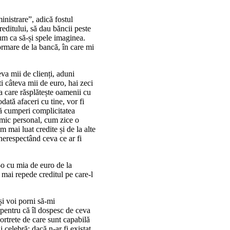
nistrare”, adică fostul
creditului, să dau băncii peste
um ca să-și spele imaginea.
formare de la bancă, în care mi
va mii de clienți, aduni
i câteva mii de euro, hai zeci
a care răsplătește oamenii cu
odată afaceri cu tine, vor fi
 să cumperi complicitatea
nimic personal, cum zice o
 mai luat credite și de la alte
 nerespectând ceva ce ar fi
e-o cu mia de euro de la
 mai repede creditul pe care-l
și voi porni să-mi
, pentru că îl dospesc de ceva
portrete de care sunt capabilă
i celebră: dacă n-ar fi existat