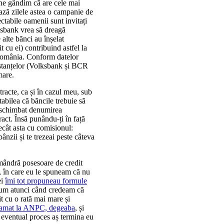
 ne gândim că are cele mai
ază zilele astea o campanie de
ctabile oamenii sunt invitați
lksbank vrea să dreagă
alte bănci au înșelat
t cu ei) contribuind astfel la
 România. Conform datelor
instanțelor (Volksbank și BCR
mare.
tracte, ca și în cazul meu, sub
abilea că băncile trebuie să
 schimbat denumirea
ract. Însă punându-ți în față
decât asta cu comisionul:
nzii și te trezeai peste câteva
 mândră posesoare de credit
, în care eu le spuneam că nu
ei
îmi tot propuneau formule
, cum atunci când credeam că
 cu o rată mai mare și
lamat la ANPC, degeaba
, și
 eventual proces aș termina eu