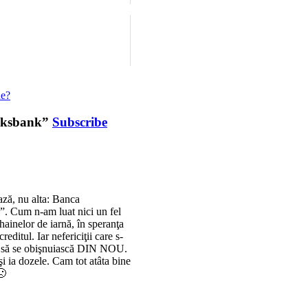
ne?
olksbank”
Subscribe
ază, nu alta: Banca
l”. Cum n-am luat nici un fel
hainelor de iarnă, în speranţa
itul. Iar nefericiţii care s-
ve să se obişnuiască DIN NOU.
şi ia dozele. Cam tot atâta bine
🙁