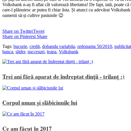
Volksbank n-aș fi aflat cât valorează libertatea! De fapt, iată, poate că t
care-l plănuiesc ar putea fi chiar ăsta. Și atunci cu adevărat Volksbank
oamenii să-și cultive pasiunile 😉
Share on Twitter
Tweet
Share on Pinterest
Share
Tags:
bucurie
,
credit
,
dobanda variabila
,
ordonanta 50/2010
,
publicita
banca
,
slider
,
succesuri
,
teapa
,
Volksbank
Trei ani fără aparat de îndreptat dinții - trilanț :)
Corpul uman și slăbiciunile lui
Ce am făcut în 2017