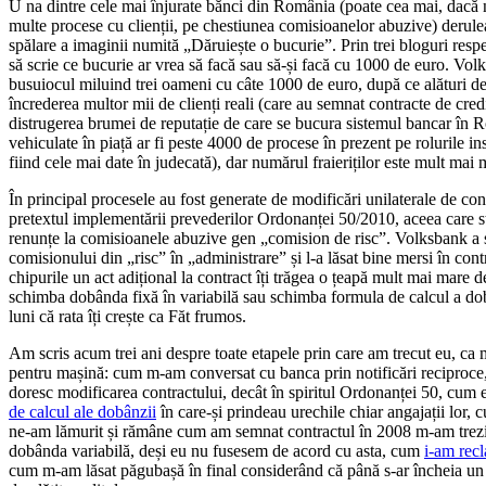
U
na dintre cele mai înjurate bănci din România (poate cea mai, dacă
multe procese cu clienții, pe chestiunea comisioanelor abuzive) derule
spălare a imaginii numită „Dăruiește o bucurie”. Prin trei bloguri respe
să scrie ce bucurie ar vrea să facă sau să-și facă cu 1000 de euro. Vo
busuiocul miluind trei oameni cu câte 1000 de euro, după ce alături de 
încrederea multor mii de clienți reali (care au semnat contracte de credi
distrugerea brumei de reputație de care se bucura sistemul bancar în
vehiculate în piață ar fi peste 4000 de procese în prezent pe rolurile 
fiind cele mai date în judecată), dar numărul fraieriților este mult mai 
În principal procesele au fost generate de modificări unilaterale de con
pretextul implementării prevederilor Ordonanței 50/2010, aceea care st
renunțe la comisioanele abuzive gen „comision de risc”. Volksbank a
comisionului din „risc” în „administrare” și l-a lăsat bine mersi în cont
chipurile un act adițional la contract îți trăgea o țeapă mult mai mare 
schimba dobânda fixă în variabilă sau schimba formula de calcul a dobâ
luni că rata îți crește ca Făt frumos.
Am scris acum trei ani despre toate etapele prin care am trecut eu, ca
pentru mașină: cum m-am conversat cu banca prin notificări reciproce
doresc modificarea contractului, decât în spiritul Ordonanței 50, cum 
de calcul ale dobânzii
în care-și prindeau urechile chiar angajații lor
ne-am lămurit și rămâne cum am semnat contractul în 2008 m-am trezit
dobânda variabilă, deși eu nu fusesem de acord cu asta, cum
i-am rec
cum m-am lăsat păgubașă în final considerând că până s-ar încheia un