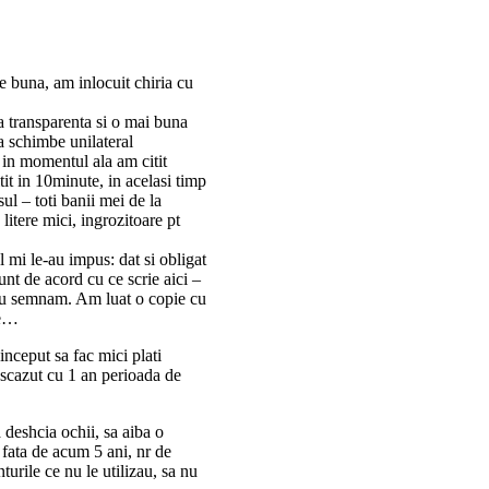
e buna, am inlocuit chiria cu
a transparenta si o mai buna
sa schimbe unilateral
a in momentul ala am citit
it in 10minute, in acelasi timp
ul – toti banii mei de la
 litere mici, ingrozitoare pt
l mi le-au impus: dat si obligat
t de acord cu ce scrie aici –
 semnam. Am luat o copie cu
ie…
 inceput sa fac mici plati
 scazut cu 1 an perioada de
 deshcia ochii, sa aiba o
a fata de acum 5 ani, nr de
nturile ce nu le utilizau, sa nu