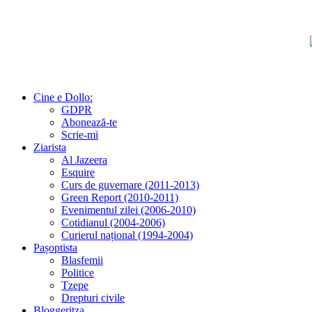
Cine e Dollo:
GDPR
Abonează-te
Scrie-mi
Ziarista
Al Jazeera
Esquire
Curs de guvernare (2011-2013)
Green Report (2010-2011)
Evenimentul zilei (2006-2010)
Cotidianul (2004-2006)
Curierul național (1994-2004)
Pașoptista
Blasfemii
Politice
Tzepe
Drepturi civile
Bloggeritza