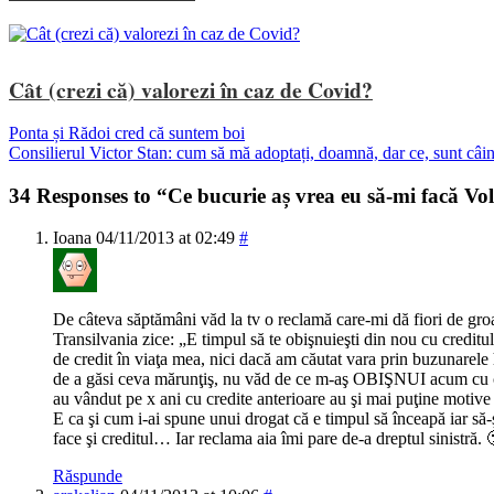
Cât (crezi că) valorezi în caz de Covid?
Ponta și Rădoi cred că suntem boi
Consilierul Victor Stan: cum să mă adoptați, doamnă, dar ce, sunt câi
34 Responses to “Ce bucurie aș vrea eu să-mi facă V
Ioana
04/11/2013 at 02:49
#
De câteva săptămâni văd la tv o reclamă care-mi dă fiori de gro
Transilvania zice: „E timpul să te obişnuieşti din nou cu creditu
de credit în viaţa mea, nici dacă am căutat vara prin buzunarele 
de a găsi ceva mărunţiş, nu văd de ce m-aş OBIŞNUI acum cu cred
au vândut pe x ani cu credite anterioare au şi mai puţine moti
E ca şi cum i-ai spune unui drogat că e timpul să înceapă iar să-
face şi creditul… Iar reclama aia îmi pare de-a dreptul sinistră. 
Răspunde