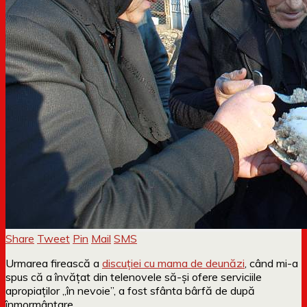
Share
Tweet
Pin
Mail
SMS
Urmarea firească a
discuției cu mama de deunăzi
, când mi-a
spus că a învățat din telenovele să-și ofere serviciile
apropiaților „în nevoie”, a fost sfânta bârfă de după
înmormântare.