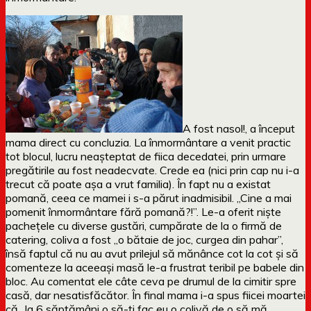
A fost nasol!, a început
mama direct cu concluzia. La înmormântare a venit practic
tot blocul, lucru neașteptat de fiica decedatei, prin urmare
pregătirile au fost neadecvate. Crede ea (nici prin cap nu i-a
trecut că poate așa a vrut familia). În fapt nu a existat
pomană, ceea ce mamei i s-a părut inadmisibil. „Cine a mai
pomenit înmormântare fără pomană?!”. Le-a oferit niște
pachețele cu diverse gustări, cumpărate de la o firmă de
catering, coliva a fost „o bătaie de joc, curgea din pahar”,
însă faptul că nu au avut prilejul să mănânce cot la cot și să
comenteze la aceeași masă le-a frustrat teribil pe babele din
bloc. Au comentat ele câte ceva pe drumul de la cimitir spre
casă, dar nesatisfăcător. În final mama i-a spus fiicei moartei
că „la 6 săptămâni o să-ți fac eu o colivă de o să mă