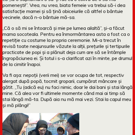
pomenești!”. Vrea, nu vrea, biata femeie va trebui să-i dea
satisfacție mamei și să țină obiceiurile că altfel o bântuie
vecinele, dacă n-o bântuie mă-sa.
„Că o să mi se întoarcă și mie pe lumea ailaltă”, și-a făcut
mama socoteala. Pentru ea înmormântarea asta a fost ca o
repetiție cu costume la propria ceremonie. Mi-a trecut în
revisă toate neajunsurile văzute la alții, prețurile și tertipurile
practicate de popi și a plănuit deja cum are să se întâmple
îngropăciunea ei. Și totul i s-a clarificat azi în minte, pe drumul
de la cimitir înapoi.
Va fi așa: nepoții (verii mei) se vor ocupa de tot, respectiv
alergat după popă, tocmit groparii, cumpărat mâncare și
gătit. „Tu (adică eu) nu faci nimic, doar le dai bani și stai lângă
mine. Că alea vor fi ultimele momente când mai ai timp să
stai lângă mă-ta. După aia nu mă mai vezi. Stai la capul meu
și mă plângi!”