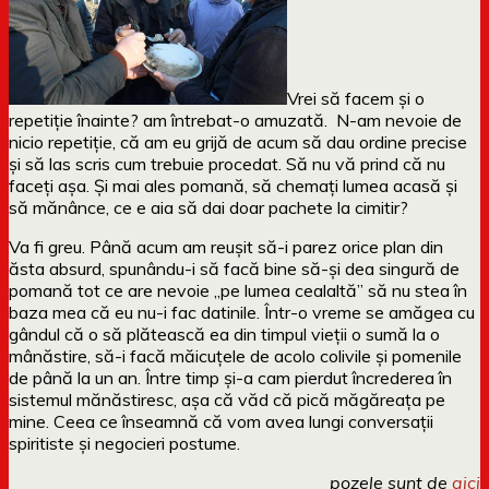
Vrei să facem și o
repetiție înainte? am întrebat-o amuzată. N-am nevoie de
nicio repetiție, că am eu grijă de acum să dau ordine precise
și să las scris cum trebuie procedat. Să nu vă prind că nu
faceți așa. Și mai ales pomană, să chemați lumea acasă și
să mănânce, ce e aia să dai doar pachete la cimitir?
Va fi greu. Până acum am reușit să-i parez orice plan din
ăsta absurd, spunându-i să facă bine să-și dea singură de
pomană tot ce are nevoie „pe lumea cealaltă” să nu stea în
baza mea că eu nu-i fac datinile. Într-o vreme se amăgea cu
gândul că o să plătească ea din timpul vieții o sumă la o
mânăstire, să-i facă măicuțele de acolo colivile și pomenile
de până la un an. Între timp și-a cam pierdut încrederea în
sistemul mănăstiresc, așa că văd că pică măgăreața pe
mine. Ceea ce înseamnă că vom avea lungi conversații
spiritiste și negocieri postume.
pozele sunt de
aici