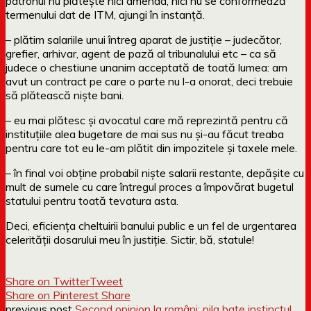
patronul nu plătește nici amenda, nici nu se conformează
termenului dat de ITM, ajungi în instanță.
– plătim salariile unui întreg aparat de justiție – judecător,
grefier, arhivar, agent de pază al tribunalului etc – ca să
judece o chestiune unanim acceptată de toată lumea: am
avut un contract pe care o parte nu l-a onorat, deci trebuie
să plătească niște bani.
– eu mai plătesc și avocatul care mă reprezintă pentru că
instituțiile alea bugetare de mai sus nu și-au făcut treaba
pentru care tot eu le-am plătit din impozitele și taxele mele.
– în final voi obține probabil niște salarii restante, depășite cu
mult de sumele cu care întregul proces a împovărat bugetul
statului pentru toată tevatura asta.
Deci, eficiența cheltuirii banului public e un fel de urgentarea
celerității dosarului meu în justiție. Sictir, bă, statule!
Share on Twitter
Tweet
Share on Pinterest
Share
previous post
Second opinion la români: pila bate instinctul