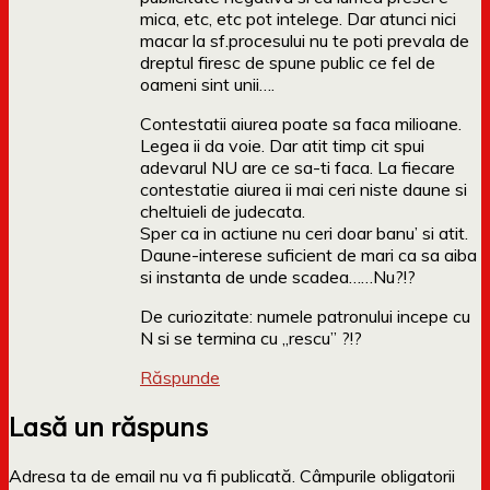
mica, etc, etc pot intelege. Dar atunci nici
macar la sf.procesului nu te poti prevala de
dreptul firesc de spune public ce fel de
oameni sint unii….
Contestatii aiurea poate sa faca milioane.
Legea ii da voie. Dar atit timp cit spui
adevarul NU are ce sa-ti faca. La fiecare
contestatie aiurea ii mai ceri niste daune si
cheltuieli de judecata.
Sper ca in actiune nu ceri doar banu’ si atit.
Daune-interese suficient de mari ca sa aiba
si instanta de unde scadea……Nu?!?
De curiozitate: numele patronului incepe cu
N si se termina cu „rescu” ?!?
Răspunde
Lasă un răspuns
Adresa ta de email nu va fi publicată.
Câmpurile obligatorii