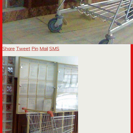
Share
Tweet
Pin
Mail
SMS