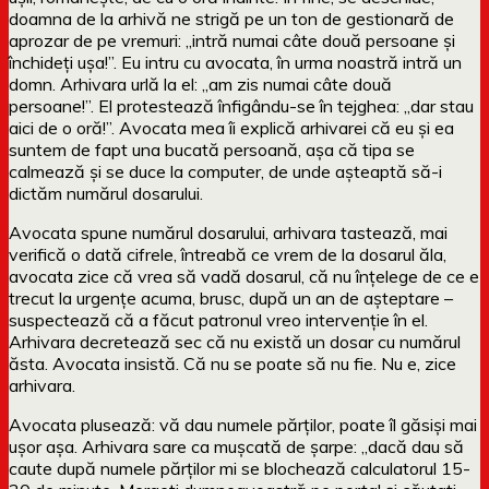
doamna de la arhivă ne strigă pe un ton de gestionară de
aprozar de pe vremuri: „intră numai câte două persoane și
închideți ușa!”. Eu intru cu avocata, în urma noastră intră un
domn. Arhivara urlă la el: „am zis numai câte două
persoane!”. El protestează înfigându-se în tejghea: „dar stau
aici de o oră!”. Avocata mea îi explică arhivarei că eu și ea
suntem de fapt una bucată persoană, așa că tipa se
calmează și se duce la computer, de unde așteaptă să-i
dictăm numărul dosarului.
Avocata spune numărul dosarului, arhivara tastează, mai
verifică o dată cifrele, întreabă ce vrem de la dosarul ăla,
avocata zice că vrea să vadă dosarul, că nu înțelege de ce e
trecut la urgențe acuma, brusc, după un an de așteptare –
suspectează că a făcut patronul vreo intervenție în el.
Arhivara decretează sec că nu există un dosar cu numărul
ăsta. Avocata insistă. Că nu se poate să nu fie. Nu e, zice
arhivara.
Avocata plusează: vă dau numele părților, poate îl găsiși mai
ușor așa. Arhivara sare ca mușcată de șarpe: „dacă dau să
caute după numele părților mi se blochează calculatorul 15-