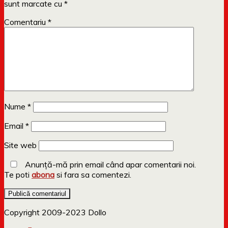
sunt marcate cu
*
Comentariu
*
Nume
*
Email
*
Site web
Anunță-mă prin email când apar comentarii noi.
Te poti
abona
si fara sa comentezi.
Copyright 2009-2023 Dollo