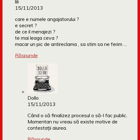
lili
15/11/2013
care e numele angajatorului ?
e secret ?
de ce il menajezi ?
te mai leaga ceva ?
macar un pic de antireclama , sa stim sa ne ferim …
Răspunde
Dollo
15/11/2013
Când o să finalizez procesul o să-l fac public.
Momentan nu vreau să existe motive de
contestații aiurea.
Răspunde