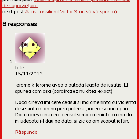
de supraviețuire
next post
A zis consilierul Victor Stan să vă spun că:
8 responses
fefe
15/11/2013
Jerome k Jerome avea o butada legata de justitie. El
spunea cam asa (parafrazez nu citez exact)
Dacă cineva imi cere ceasul si ma ameninta cu violenta
desi sunt un om nu prea puternic, incerc sa ma opun.
Daca cineva imi cere ceasul si ma ameninta ca ma da
in judecata i-l dau pe data, si zic ca am scapat ieftin.
Răspunde