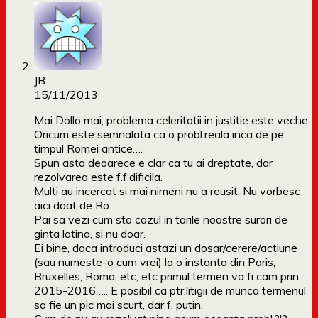
JB
15/11/2013
Mai Dollo mai, problema celeritatii in justitie este veche.
Oricum este semnalata ca o probl.reala inca de pe
timpul Romei antice….
Spun asta deoarece e clar ca tu ai dreptate, dar
rezolvarea este f.f.dificila.
Multi au incercat si mai nimeni nu a reusit. Nu vorbesc
aici doat de Ro.
Pai sa vezi cum sta cazul in tarile noastre surori de
ginta latina, si nu doar.
Ei bine, daca introduci astazi un dosar/cerere/actiune
(sau numeste-o cum vrei) la o instanta din Paris,
Bruxelles, Roma, etc, etc primul termen va fi cam prin
2015-2016….. E posibil ca ptr.litigii de munca termenul
sa fie un pic mai scurt, dar f. putin.