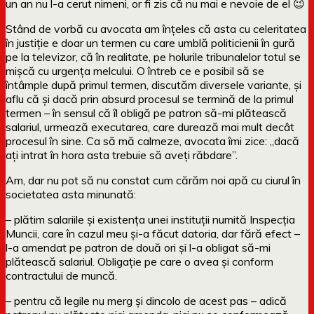
un an nu l-a cerut nimeni, or fi zis că nu mai e nevoie de el 😉
Stând de vorbă cu avocata am înțeles că asta cu celeritatea
în justiție e doar un termen cu care umblă politicienii în gură
pe la televizor, că în realitate, pe holurile tribunalelor totul se
mișcă cu urgența melcului. O întreb ce e posibil să se
întâmple după primul termen, discutăm diversele variante, și
aflu că și dacă prin absurd procesul se termină de la primul
termen – în sensul că îl obligă pe patron să-mi plătească
salariul, urmează executarea, care durează mai mult decât
procesul în sine. Ca să mă calmeze, avocata îmi zice: „dacă
ați intrat în hora asta trebuie să aveți răbdare”.
Am, dar nu pot să nu constat cum cărăm noi apă cu ciurul în
societatea asta minunată:
– plătim salariile și existența unei instituții numită Inspecția
Muncii, care în cazul meu și-a făcut datoria, dar fără efect –
l-a amendat pe patron de două ori și l-a obligat să-mi
plătească salariul. Obligație pe care o avea și conform
contractului de muncă.
– pentru că legile nu merg și dincolo de acest pas – adică