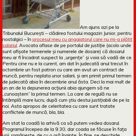
Am ajuns azi pe la
Tribunalul București – clădirea fostului magazin Junior, pentru
nostalgici – în
procesul meu cu angajatorul care nu mi-a plătit
salariul
. Avocata aflase de pe portalul de justiție (acolo unde
sunt afișate termenele și numerele de dosare) că dosarul
meu ar fi încadrat suspect la „urgențe” și voia să vadă de ce.
Pentru cine nu e la curent, am dat în judecată anul trecut în
octombrie un fost patron cu care am avut un contract de
muncă, pentru neplata unor salarii, și am primit primul termen
de judecată abia în decembrie anul ăsta. Deci la mai mult de
un an de la depunerea acțiunii abia ajungem să ne
„cunoaștem” la primul termen. La care de regulă nu se
întâmplă mare lucru, după cum știu destui justițiabili de pe la
noi. Asta apropos de celeritatea cu care sunt tratate
conflictele de muncă, bla, bla.
Am stat la coadă la arhivă ca să putem vedea dosarul.
Programul începea de la 9.30, dar coada se făcuse în fața
ușii, românește, de cu o oră înainte. În fine, se deschide,