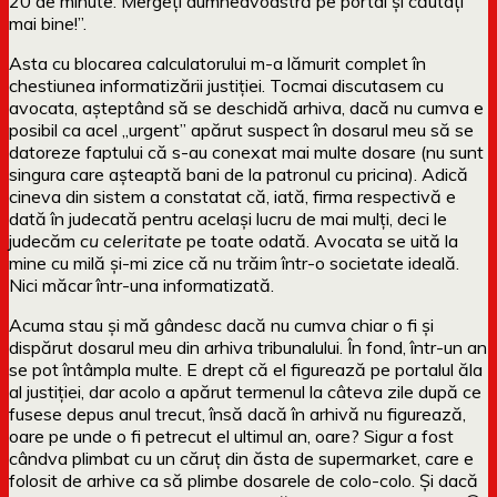
20 de minute. Mergeți dumneavoastră pe portal și căutați
mai bine!”.
Asta cu blocarea calculatorului m-a lămurit complet în
chestiunea informatizării justiției. Tocmai discutasem cu
avocata, așteptând să se deschidă arhiva, dacă nu cumva e
posibil ca acel „urgent” apărut suspect în dosarul meu să se
datoreze faptului că s-au conexat mai multe dosare (nu sunt
singura care așteaptă bani de la patronul cu pricina). Adică
cineva din sistem a constatat că, iată, firma respectivă e
dată în judecată pentru același lucru de mai mulți, deci le
judecăm
cu celeritate
pe toate odată. Avocata se uită la
mine cu milă și-mi zice că nu trăim într-o societate ideală.
Nici măcar într-una informatizată.
Acuma stau și mă gândesc dacă nu cumva chiar o fi și
dispărut dosarul meu din arhiva tribunalului. În fond, într-un an
se pot întâmpla multe. E drept că el figurează pe portalul ăla
al justiției, dar acolo a apărut termenul la câteva zile după ce
fusese depus anul trecut, însă dacă în arhivă nu figurează,
oare pe unde o fi petrecut el ultimul an, oare? Sigur a fost
cândva plimbat cu un căruț din ăsta de supermarket, care e
folosit de arhive ca să plimbe dosarele de colo-colo. Și dacă