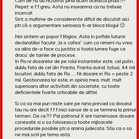
Cum de nu au rezolvat pina acum aceasta probl.?!?
Repet: e f.f.greu. Asta nu inseamna ca nu trebuie
incercat
Sint o multime de considerente dificil de discutat aici
ptr.că o argumentare serioasa ti-ar bloca blogul 🙂 .
Noi sintem un popor f.litigios. Asta in pofida tuturor
declaratiilor facute „la o cafea” cum ca nimeni nu vrea
sa aiba de-a face cu justitia si toata lumea fuge ca
dracu’ de tamiie de procese.
In Ro.nr.dosarelor de pe rolul instantelor este, cel putin,
dublu fata de cel din Franta. Franta avind, totusi, 44 mil
locuitori, dublu fata de Ro….. Nr.dosare in Ro = peste 2
mil. Gestionarea lor este, in opinia mea, mult, mult
superioara altor activitati din societate, cu toate
deficientele foarte criticabile de altfel.
Si ca sa mai pun niste sare pe rana prevad ca dosarul
tau nu are decit f.f.f.mici sanse de a se termina la primul
termen. De ce?!? Pai patronul X are numeroase dosare
conexate si o sa foloseasca toate mijloacele
procedurale posibile ptr.a amina judecata. Stiu ca o sa
ne mai scrii pe tema asta.